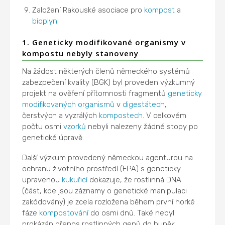
Založení Rakouské asociace pro
kompost
a
bioplyn
1. Geneticky modifikované organismy v
kompostu nebyly stanoveny
Na žádost některých členů německého systémů
zabezpečení kvality (BGK) byl proveden výzkumný
projekt na ověření přítomnosti fragmentů
geneticky
modifikovaných organismů
v
digestátech
,
čerstvých a vyzrálých
kompostech
. V celkovém
počtu osmi
vzorků
nebyli nalezeny žádné stopy po
genetické úpravě.
Další výzkum provedený německou agenturou na
ochranu životního prostředí (EPA) s geneticky
upravenou
kukuřicí
dokazuje, že rostlinná DNA
(část, kde jsou záznamy o genetické manipulaci
zakódovány) je zcela rozložena během první horké
fáze
kompostování
do osmi dnů. Také nebyl
prokázán přenos rostlinných genů do buněk