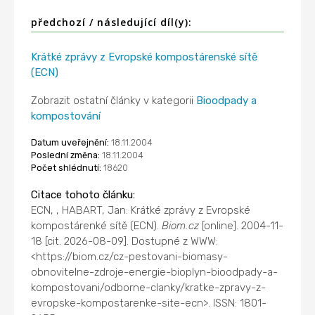
předchozí / následující díl(y):
Krátké zprávy z Evropské kompostárenské sítě
(ECN)
Zobrazit ostatní články v kategorii
Bioodpady a
kompostování
Datum uveřejnění:
18.11.2004
Poslední změna:
18.11.2004
Počet shlédnutí:
18620
Citace tohoto článku:
ECN, , HABART, Jan: Krátké zprávy z Evropské
kompostárenké sítě (ECN).
Biom.cz
[online]. 2004-11-
18 [cit. 2026-08-09]. Dostupné z WWW:
<https://biom.cz/cz-pestovani-biomasy-
obnovitelne-zdroje-energie-bioplyn-bioodpady-a-
kompostovani/odborne-clanky/kratke-zpravy-z-
evropske-kompostarenke-site-ecn>. ISSN: 1801-