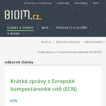
inzerce a reklama
sitemap
kontakty
RSS
ČLÁNKY A ZPRÁVY
|
AKCE
|
PRODUKTY A SLUŽBY
|
O BIOMU
|
biom.cz
›
pěstování biomasy
›
odborné články
›
Krátké zprávy z Evropské kompostárenké sítě (ECN)
odborné články
Krátké zprávy z Evropské
kompostárenké sítě (ECN)
ECN