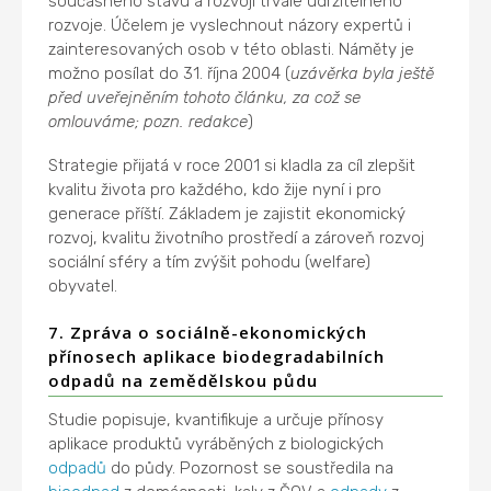
současného stavu a rozvoji trvale udržitelného
rozvoje. Účelem je vyslechnout názory expertů i
zainteresovaných osob v této oblasti. Náměty je
možno posílat do 31. října 2004 (
uzávěrka byla ještě
před uveřejněním tohoto článku, za což se
omlouváme; pozn. redakce
)
Strategie přijatá v roce 2001 si kladla za cíl zlepšit
kvalitu života pro každého, kdo žije nyní i pro
generace příští. Základem je zajistit ekonomický
rozvoj, kvalitu životního prostředí a zároveň rozvoj
sociální sféry a tím zvýšit pohodu (welfare)
obyvatel.
7. Zpráva o sociálně-ekonomických
přínosech aplikace biodegradabilních
odpadů na zemědělskou půdu
Studie popisuje, kvantifikuje a určuje přínosy
aplikace produktů vyráběných z biologických
odpadů
do půdy. Pozornost se soustředila na