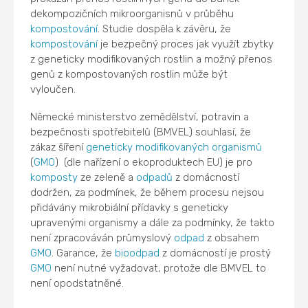
dekompozičních mikroorganisnů v průběhu
kompostování
. Studie dospěla k závěru, že
kompostování
je bezpečný proces jak využít zbytky
z geneticky modifikovaných rostlin a možný přenos
genů z kompostovaných rostlin může být
vyloučen.
Německé ministerstvo zemědělství, potravin a
bezpečnosti spotřebitelů (BMVEL) souhlasí, že
zákaz šíření
geneticky modifikovaných organismů
(
GMO
) (dle nařízení o ekoproduktech EU) je pro
komposty
ze zeleně a
odpadů
z domácností
dodržen, za podmínek, že během procesu nejsou
přidávány mikrobiální přídavky s geneticky
upravenými organismy a dále za podmínky, že takto
není zpracováván průmyslový
odpad
z obsahem
GMO
. Garance, že
bioodpad
z domácností je prostý
GMO
není nutné vyžadovat, protože dle BMVEL to
není opodstatněné.