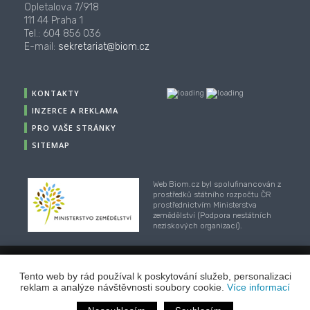
Opletalova 7/918
111 44 Praha 1
Tel.: 604 856 036
E-mail:
sekretariat@biom.cz
KONTAKTY
INZERCE A REKLAMA
PRO VAŠE STRÁNKY
SITEMAP
Web Biom.cz byl spolufinancován z
prostředků státního rozpočtu ČR
prostřednictvím Ministerstva
zemědělství (Podpora nestátních
neziskových organizací).
Tento web by rád používal k poskytování služeb, personalizaci
© 2001-2018, CZ Biom - České sdružení pro biomasu,
reklam a analýze návštěvnosti soubory cookie.
Více informací
Webhosting
/
webdesign
/
publikační systém TOOLKIT
-
ECN studio