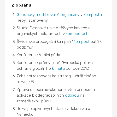
Z obsahu
Geneticky modifikované organismy
v
kompostu
nebyli stanoveny
Studie Evropské unie o těžkých kovech a
organických polutantech v
kompostech
Švýcarská propagační kampaň "
Kompost
patří k
podzimu"
Konference Vitální půda
Konference průmyslníků "Evropská politika
ochrany globálního
klimatu
po roce 2012"
Zahájení rozhovorů ke strategii udržitelného
rozvoje EU
Zpráva o sociálně-ekonomických přínosech
aplikace biodegradabilních
odpadů
na
zemědělskou půdu
Rozvoj bioplynových stanic v Rakousku a
Německu