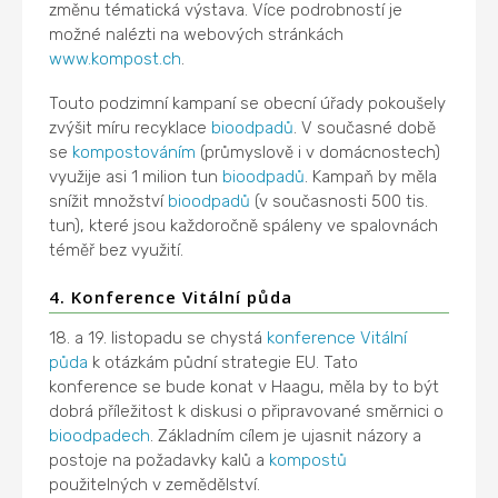
změnu tématická výstava. Více podrobností je
možné nalézti na webových stránkách
www.kompost.ch
.
Touto podzimní kampaní se obecní úřady pokoušely
zvýšit míru recyklace
bioodpadů
. V současné době
se
kompostováním
(průmyslově i v domácnostech)
využije asi 1 milion tun
bioodpadů
. Kampaň by měla
snížit množství
bioodpadů
(v současnosti 500 tis.
tun), které jsou každoročně spáleny ve spalovnách
téměř bez využití.
4. Konference Vitální půda
18. a 19. listopadu se chystá
konference Vitální
půda
k otázkám půdní strategie EU. Tato
konference se bude konat v Haagu, měla by to být
dobrá příležitost k diskusi o připravované směrnici o
bioodpadech
. Základním cílem je ujasnit názory a
postoje na požadavky kalů a
kompostů
použitelných v zemědělství.