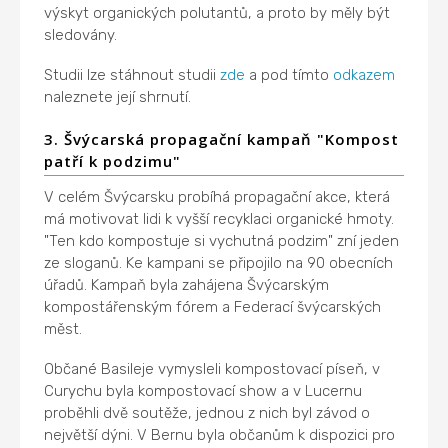
výskyt organických polutantů, a proto by měly být
sledovány.
Studii lze stáhnout studii
zde
a pod tímto
odkazem
naleznete její shrnutí.
3. Švýcarská propagační kampaň "Kompost
patří k podzimu"
V celém Švýcarsku probíhá propagační akce, která
má motivovat lidi k vyšší recyklaci organické hmoty.
"Ten kdo kompostuje si vychutná podzim" zní jeden
ze sloganů. Ke kampani se připojilo na 90 obecních
úřadů. Kampaň byla zahájena Švýcarským
kompostářenským fórem a Federací švýcarských
měst.
Občané Basileje vymysleli kompostovací píseň, v
Curychu byla kompostovací show a v Lucernu
proběhli dvě soutěže, jednou z nich byl závod o
největší dýni. V Bernu byla občanům k dispozici pro