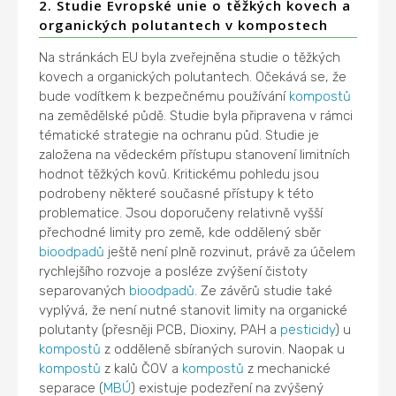
2. Studie Evropské unie o těžkých kovech a
organických polutantech v kompostech
Na stránkách EU byla zveřejněna studie o těžkých
kovech a organických polutantech. Očekává se, že
bude vodítkem k bezpečnému používání
kompostů
na zemědělské půdě. Studie byla připravena v rámci
tématické strategie na ochranu půd. Studie je
založena na vědeckém přístupu stanovení limitních
hodnot těžkých kovů. Kritickému pohledu jsou
podrobeny některé současné přístupy k této
problematice. Jsou doporučeny relativně vyšší
přechodné limity pro země, kde oddělený sběr
bioodpadů
ještě není plně rozvinut, právě za účelem
rychlejšího rozvoje a posléze zvýšení čistoty
separovaných
bioodpadů
. Ze závěrů studie také
vyplývá, že není nutné stanovit limity na organické
polutanty (přesněji PCB, Dioxiny, PAH a
pesticidy
) u
kompostů
z odděleně sbíraných surovin. Naopak u
kompostů
z kalů ČOV a
kompostů
z mechanické
separace (
MBÚ
) existuje podezření na zvýšený