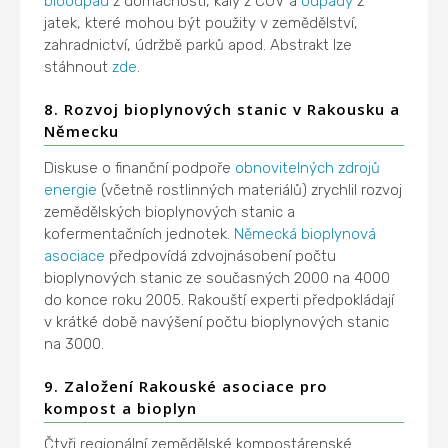
bioodpad
z domácnosti, kaly z ČOV a
odpady
z
jatek, které mohou být použity v zemědělství,
zahradnictví, údržbě parků apod. Abstrakt lze
stáhnout
zde
.
8. Rozvoj bioplynových stanic v Rakousku a
Německu
Diskuse o finanční podpoře
obnovitelných zdrojů
energie
(včetně rostlinných materiálů) zrychlil rozvoj
zemědělských bioplynových stanic a
kofermentačních jednotek.
Německá bioplynová
asociace
předpovídá zdvojnásobení počtu
bioplynových stanic ze současných 2000 na 4000
do konce roku 2005. Rakouští experti předpokládají
v krátké době navýšení počtu bioplynových stanic
na 3000.
9. Založení Rakouské asociace pro
kompost a bioplyn
Čtyři regionální zemědělské kompostárenské