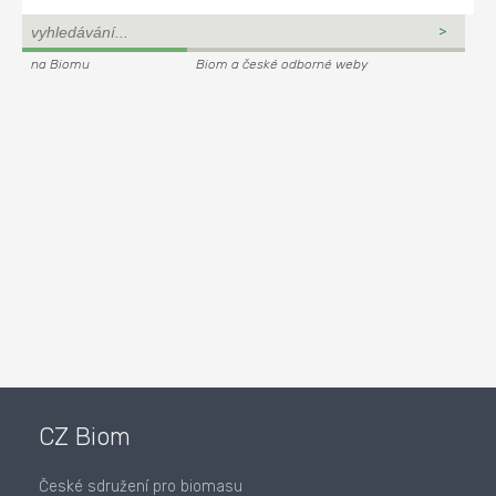
na Biomu
Biom a české odborné weby
CZ Biom
České sdružení pro biomasu