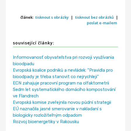
článek:
tisknout s obrázky
|
tisknout bez obrázků
|
poslat e-mailem
související články:
Informovanosť obyvateľstva pri rozvoji využívania
bioodpadu
Evropská koalice podniků a nevládek: "Pravidla pro
bioodpady je třeba stanovit co nejrychleji"
ECN zahajuje pracovní program na olfaktometrii
Sedm let systematického domácího kompostování
ve Flandrech
Evropská komise zveřejnila novou půdní strategii
EÚ naznačila jasné smerovanie v nakladaní s
biologicky rozložiteľným odpadom
Rozvoj bioenergetiky v Rakousku