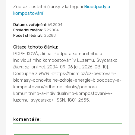
Zobrazit ostatní články v kategorii
Bioodpady a
kompostování
Datum uveřejnění:
6.9.2004
Poslední změna:
3.9.2004
Počet shlédnutí:
25288
Citace tohoto článku:
POPELKOVÁ, Jiřina: Podpora komunitního a
individuálního kompostování v Luzernu, Švýcarsko .
Biom.cz
[online]. 2004-09-06 [cit. 2026-08-10].
Dostupné z WWW: <https://biom.cz/cz-pestovani-
biomasy-obnovitelne-zdroje-energie-bioodpady-a-
kompostovani/odborne-clanky/podpora-
komunitniho-a-individualniho-kompostovani-v-
luzernu-svycarsko>. ISSN: 1801-2655.
komentáře: