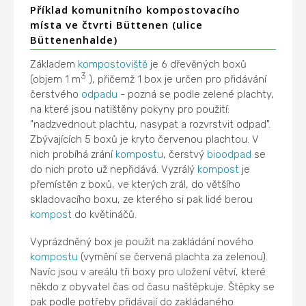
Příklad komunitního kompostovacího
místa ve čtvrti Büttenen (ulice
Büttenenhalde)
Základem
kompostoviště
je 6 dřevěných boxů
3
(objem 1 m
), přičemž 1 box je určen pro přidávání
čerstvého
odpadu
- pozná se podle zelené plachty,
na které jsou natištěny pokyny pro použití:
"nadzvednout plachtu, nasypat a rozvrstvit odpad".
Zbývajících 5 boxů je kryto červenou plachtou. V
nich probíhá zrání
kompostu
, čerstvý
bioodpad
se
do nich proto už nepřidává. Vyzrálý
kompost
je
přemístěn z boxů, ve kterých zrál, do většího
skladovacího boxu, ze kterého si pak lidé berou
kompost
do květináčů.
Vyprázdněný box je použit na zakládání nového
kompostu
(vymění se červená plachta za zelenou).
Navíc jsou v areálu tři boxy pro uložení větví, které
někdo z obyvatel čas od času naštěpkuje. Štěpky se
pak podle potřeby přidávají do zakládaného