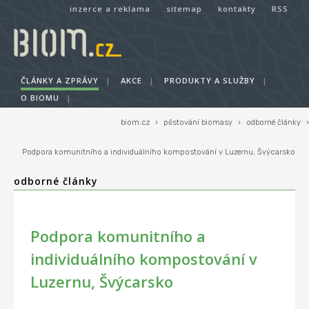
inzerce a reklama
sitemap
kontakty
RSS
ČLÁNKY A ZPRÁVY
|
AKCE
|
PRODUKTY A SLUŽBY
|
O BIOMU
|
biom.cz
›
pěstování biomasy
›
odborné články
›
Podpora komunitního a individuálního kompostování v Luzernu, Švýcarsko
odborné články
Podpora komunitního a
individuálního kompostování v
Luzernu, Švýcarsko