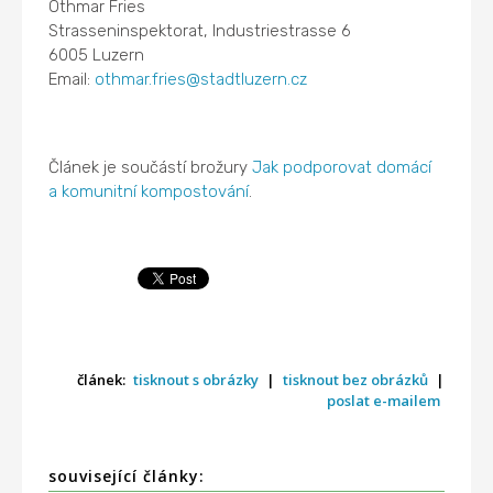
Othmar Fries
Strasseninspektorat, Industriestrasse 6
6005 Luzern
Email:
othmar.fries@stadtluzern.cz
Článek je součástí brožury
Jak podporovat domácí
a komunitní kompostování
.
článek:
tisknout s obrázky
|
tisknout bez obrázků
|
poslat e-mailem
související články: