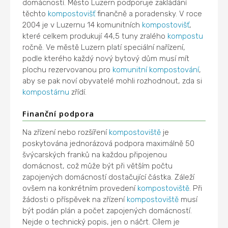
domácností. Město Luzern podporuje zakládání
těchto
kompostovišť
finančně a poradensky. V roce
2004 je v Luzernu 14 komunitních
kompostovišť
,
které celkem produkují 44,5 tuny zralého
kompostu
ročně. Ve městě Luzern platí speciální nařízení,
podle kterého každý nový bytový dům musí mít
plochu rezervovanou pro
komunitní kompostování
,
aby se pak noví obyvatelé mohli rozhodnout, zda si
kompostárnu
zřídí.
Finanční podpora
Na zřízení nebo rozšíření
kompostoviště
je
poskytována jednorázová podpora maximálně 50
švýcarských franků na každou připojenou
domácnost, což může být při větším počtu
zapojených domácností dostačující částka. Záleží
ovšem na konkrétním provedení
kompostoviště
. Při
žádosti o příspěvek na zřízení
kompostoviště
musí
být podán plán a počet zapojených domácností.
Nejde o technický popis, jen o náčrt. Cílem je