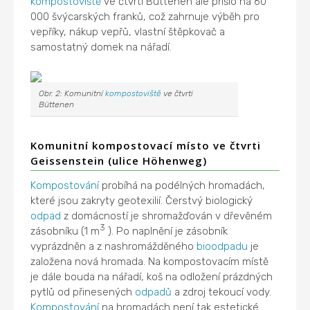
kompostoviště
ve čtvrti Büttenen ale přišlo na 60
000 švýcarských franků, což zahrnuje výběh pro
vepříky, nákup vepřů, vlastní štěpkovač a
samostatný domek na nářadí.
Obr. 2: Komunitní
kompostoviště
ve čtvrti
Büttenen
Komunitní kompostovací místo ve čtvrti
Geissenstein (ulice Höhenweg)
Kompostování
probíhá na podélných hromadách,
které jsou zakryty geotexilií. Čerstvý biologický
odpad
z domácností je shromažďován v dřevěném
3
zásobníku (1 m
). Po naplnění je zásobník
vyprázdněn a z nashromážděného
bioodpadu
je
založena nová hromada. Na kompostovacím místě
je dále bouda na nářadí, koš na odložení prázdných
pytlů od přinesených
odpadů
a zdroj tekoucí vody.
Kompostování
na hromadách není tak estetické