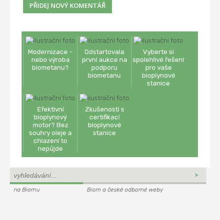
Modernizace -
Odstartovala
Vyberte si
nebo výroba
první aukce na
spolehlivé řešení
biometanu?
podporu
pro vaše
biometanu
bioplynové
stanice
Efektivní
Zkušenosti s
bioplynový
certifikací
motor? Bez
bioplynové
souhry oleje a
stanice
chlazení to
nepůjde
na Biomu
Biom a české odborné weby