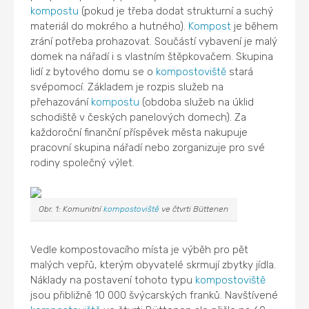
kompostu
(pokud je třeba dodat strukturní a suchý
materiál do mokrého a hutného).
Kompost
je během
zrání potřeba prohazovat. Součástí vybavení je malý
domek na nářadí i s vlastním štěpkovačem. Skupina
lidí z bytového domu se o
kompostoviště
stará
svépomocí. Základem je rozpis služeb na
přehazování
kompostu
(obdoba služeb na úklid
schodiště v českých panelových domech). Za
každoroční finanční příspěvek města nakupuje
pracovní skupina nářadí nebo zorganizuje pro své
rodiny společný výlet.
Obr. 1: Komunitní
kompostoviště
ve čtvrti Büttenen
Vedle kompostovacího místa je výběh pro pět
malých vepřů, kterým obyvatelé skrmují zbytky jídla.
Náklady na postavení tohoto typu
kompostoviště
jsou přibližně 10 000 švýcarských franků. Navštívené