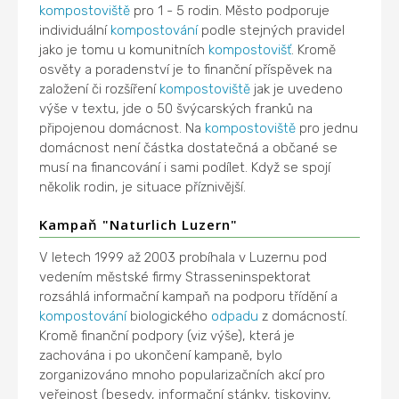
kompostoviště
pro 1 - 5 rodin. Město podporuje
individuální
kompostování
podle stejných pravidel
jako je tomu u komunitních
kompostovišť
. Kromě
osvěty a poradenství je to finanční příspěvek na
založení či rozšíření
kompostoviště
jak je uvedeno
výše v textu, jde o 50 švýcarských franků na
připojenou domácnost. Na
kompostoviště
pro jednu
domácnost není částka dostatečná a občané se
musí na financování i sami podílet. Když se spojí
několik rodin, je situace příznivější.
Kampaň "Naturlich Luzern"
V letech 1999 až 2003 probíhala v Luzernu pod
vedením městské firmy Strasseninspektorat
rozsáhlá informační kampaň na podporu třídění a
kompostování
biologického
odpadu
z domácností.
Kromě finanční podpory (viz výše), která je
zachována i po ukončení kampaně, bylo
zorganizováno mnoho popularizačních akcí pro
veřejnost (besedy, informační stánky, tiskoviny,