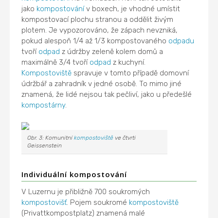
jako
kompostování
v boxech, je vhodné umístit
kompostovací plochu stranou a oddělit živým
plotem. Je vypozorováno, že zápach nevzniká,
pokud alespoň 1/4 až 1/3 kompostovaného
odpadu
tvoří
odpad
z údržby zeleně kolem domů a
maximálně 3/4 tvoří
odpad
z kuchyní.
Kompostoviště
spravuje v tomto případě domovní
údržbář a zahradník v jedné osobě. To mimo jiné
znamená, že lidé nejsou tak pečliví, jako u předešlé
kompostárny
.
Obr. 3: Komunitní
kompostoviště
ve čtvrti
Geissenstein
Individuální kompostování
V Luzernu je přibližně 700 soukromých
kompostovišť
. Pojem soukromé
kompostoviště
(Privattkompostplatz) znamená malé