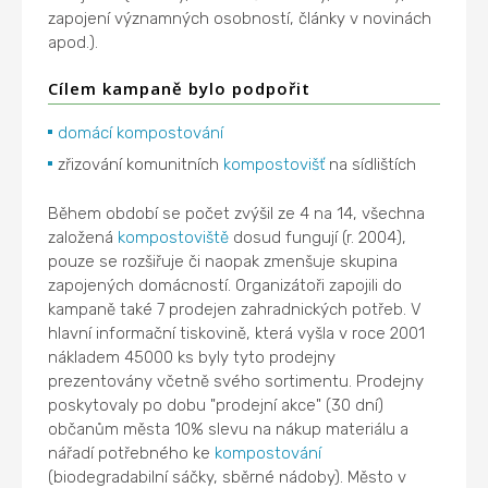
zapojení významných osobností, články v novinách
apod.).
Cílem kampaně bylo podpořit
domácí kompostování
zřizování komunitních
kompostovišť
na sídlištích
Během období se počet zvýšil ze 4 na 14, všechna
založená
kompostoviště
dosud fungují (r. 2004),
pouze se rozšiřuje či naopak zmenšuje skupina
zapojených domácností. Organizátoři zapojili do
kampaně také 7 prodejen zahradnických potřeb. V
hlavní informační tiskovině, která vyšla v roce 2001
nákladem 45000 ks byly tyto prodejny
prezentovány včetně svého sortimentu. Prodejny
poskytovaly po dobu "prodejní akce" (30 dní)
občanům města 10% slevu na nákup materiálu a
nářadí potřebného ke
kompostování
(biodegradabilní sáčky, sběrné nádoby). Město v