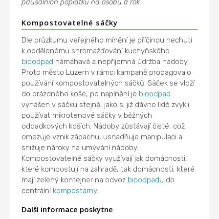
paušálních poplatků na osobu a rok
Kompostovatelné sáčky
Dle průzkumu veřejného mínění je příčinou nechuti
k oddělenému shromažďování kuchyňského
bioodpad
námáhavá a nepříjemná údržba nádoby.
Proto město Luzern v rámci kampaně propagovalo
používání kompostovatelných sáčků. Sáček se vloží
do prázdného koše, po naplnění je
bioodpad
vynášen v sáčku stejně, jako si již dávno lidé zvykli
používat mikrotenové sáčky v běžných
odpadkových koších. Nádoby zůstávají čisté, což
omezuje vznik zápachu, usnadňuje manipulaci a
snižuje nároky na umývání nádoby.
Kompostovatelné sáčky využívají jak domácnosti,
které kompostují na zahradě, tak domácnosti, které
mají zelený kontejner na odvoz
bioodpadu
do
centrální
kompostárny
.
Další informace poskytne