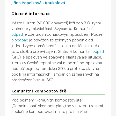
Jiřina Popelková - Koukolová
Obecné informace
Město Luzern (60 000 obyvatel) leží poblíž Curychu
v německy mluvící části Švýcarska. Komunální
odpad
je zde tříděn donáškovým způsobem. Pouze
bioodpad
je odvážen ze zelených popelnic od
jednotlivých domácností, a to jen od těch, které o
tuto službu projeví zájem. Směsný komunální
odpad
(SKO) je spalován ve spalovně. Nastává ale situace,
kterou v České republice zatím neznáme: spalovna
nestačí pojmout produkci SKO, a proto se aktivně
podílí na informačních kampaních zaměřených na
předcházení vzniku SKO.
Komunitní kompostoviště
Pod pojmem "komunitní kompostoviště"
(Gemeinschaftskompostplatz) se v Luzernu rozumí
společné kompostovací místo pro 5 a více