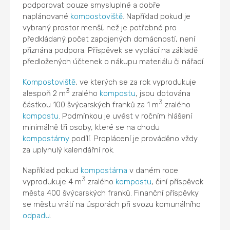
podporovat pouze smysluplné a dobře
naplánované
kompostoviště
. Například pokud je
vybraný prostor menší, než je potřebné pro
předkládaný počet zapojených domácností, není
přiznána podpora. Příspěvek se vyplácí na základě
předložených účtenek o nákupu materiálu či nářadí.
Kompostoviště
, ve kterých se za rok vyprodukuje
3
alespoň 2 m
zralého
kompostu
, jsou dotována
3
částkou 100 švýcarských franků za 1 m
zralého
kompostu
. Podmínkou je uvést v ročním hlášení
minimálně tři osoby, které se na chodu
kompostárny
podílí. Proplácení je prováděno vždy
za uplynulý kalendářní rok.
Například pokud
kompostárna
v daném roce
3
vyprodukuje 4 m
zralého
kompostu
, činí příspěvek
města 400 švýcarských franků. Finanční příspěvky
se městu vrátí na úsporách při svozu komunálního
odpadu
.