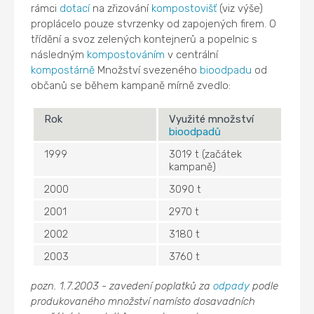
rámci
dotací
na zřizování
kompostovišť
(viz výše)
proplácelo pouze stvrzenky od zapojených firem. O
třídění a svoz zelených kontejnerů a popelnic s
následným
kompostováním
v centrální
kompostárně
Množství svezeného
bioodpadu
od
občanů se během kampaně mírně zvedlo:
Rok
Využité množství
bioodpadů
1999
3019 t (začátek
kampaně)
2000
3090 t
2001
2970 t
2002
3180 t
2003
3760 t
pozn. 1.7.2003 - zavedení poplatků za
odpady
podle
produkovaného množství namísto dosavadních