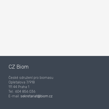
CZ Biom
České sdružení pro biomasu
Opletalova 7/918
111 44 Praha 1
Tel.: 604 856 036
E-mail:
sekretariat@biom.cz