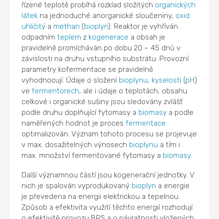
řízené teplotě probíhá rozklad složitých
organických
látek
na jednoduché anorganické sloučeniny,
oxid
uhličitý
a
methan
(
bioplyn
). Reaktor je vyhříván
odpadním
teplem
z
kogenerace
a obsah je
pravidelně promícháván po dobu 20 – 45 dnů v
závislosti na druhu vstupního substrátu. Provozní
parametry kofermentace se pravidelně
vyhodnocují. Údaje o složení
bioplynu
,
kyselosti
(
pH
)
ve
fermentorech
, ale i údaje o teplotách, obsahu
celkové i organické sušiny jsou sledovány zvlášť
podle druhu doplňující fytomasy a
biomasy
a podle
naměřených hodnot je proces
fermentace
optimalizován. Význam tohoto procesu se projevuje
v max. dosažitelných výnosech
bioplynu
a tím i
max. množství fermentované fytomasy a
biomasy
.
Další významnou částí jsou kogenerační jednotky. V
nich je spalován vyprodukovaný
bioplyn
a energie
je převedena na energii elektrickou a tepelnou.
Způsob a efektivita využití těchto energií rozhodují
o efektivitě provozu BPS a o návratnosti vložených