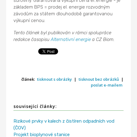
suroviny. Garantovaná výkupní cena el..energie - je
základem BPS = prodej el. energie rozvodným
závodům za státem dlouhodobě garantovanou
výkupní cenou.
Tento článek byl publikován v rámci spolupráce
redakce časopisu
Alternativní energie
a CZ Biom.
článek:
tisknout s obrázky
|
tisknout bez obrázků
|
poslat e-mailem
související články:
Rizikové prvky v kalech z čistíren odpadních vod
(ČOV)
Projekt bioplynové stanice