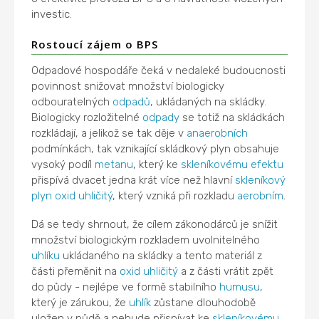
investic.
Rostoucí zájem o BPS
Odpadové hospodáře čeká v nedaleké budoucnosti
povinnost snižovat množství biologicky
odbouratelných
odpadů
, ukládaných na skládky.
Biologicky rozložitelné
odpady
se totiž na skládkách
rozkládají, a jelikož se tak děje v
anaerobních
podmínkách, tak vznikající skládkový plyn obsahuje
vysoký podíl
metanu
, který ke
skleníkovému efektu
přispívá dvacet jedna krát více než hlavní
skleníkový
plyn
oxid uhličitý
, který vzniká při rozkladu
aerobním
.
Dá se tedy shrnout, že cílem zákonodárců je snížit
množství biologickým rozkladem uvolnitelného
uhlíku
ukládaného na skládky a tento materiál z
části přeměnit na
oxid uhličitý
a z části vrátit zpět
do půdy - nejlépe ve formě stabilního
humusu
,
který je zárukou, že
uhlík
zůstane dlouhodobě
uložen v půdě a nebude přispívat ke
skleníkovému