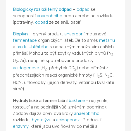
Biologicky rozložitelný odpad
–
odpad
se
schopností
anaerobního
nebo aerobního rozkladu
(potraviny,
odpad
ze zeleně, papír)
Bioplyn
– plynný produkt
anaerobní
metanové
fermentace
organických látek. Je to směs
metanu
a
oxidu uhličitého
s nepatrným množstvím dalších
příměsí. Mohou to být zbytky vzdušných plynů (N
,
2
O
, Ar), neúplně spotřebované produkty
2
acidogenese
(H
, přebytek CO
) nebo příměsí z
2
2
předcházejících reakcí organické hmoty (H
S, N
O,
2
2
HCN, uhlovodíky i jejich deriváty, většinou kyslíkaté i
sirné).
Hydrolytické a fermentační
bakterie
- nejrychleji
rostoucí a nejodolnější vůči změnám podmínek.
Zodpovídají za první dva kroky
anaerobního
rozkladu,
hydrolýzu
a
acidogenezi
. Produkují
enzymy
, které jsou uvolňovány do médií a