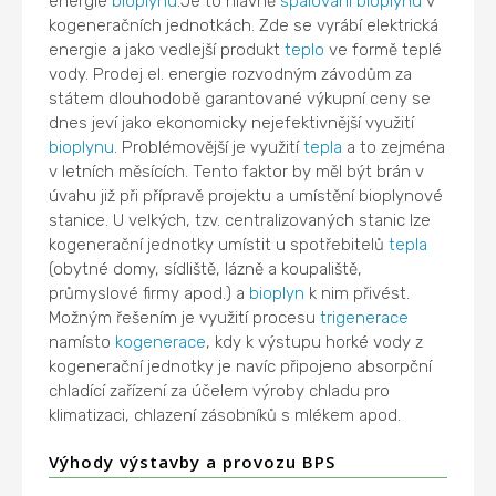
energie
bioplynu
.Je to hlavně
spalování
bioplynu
v
kogeneračních jednotkách. Zde se vyrábí elektrická
energie a jako vedlejší produkt
teplo
ve formě teplé
vody. Prodej el. energie rozvodným závodům za
státem dlouhodobě garantované výkupní ceny se
dnes jeví jako ekonomicky nejefektivnější využití
bioplynu
. Problémovější je využití
tepla
a to zejména
v letních měsících. Tento faktor by měl být brán v
úvahu již při přípravě projektu a umístění bioplynové
stanice. U velkých, tzv. centralizovaných stanic lze
kogenerační jednotky umístit u spotřebitelů
tepla
(obytné domy, sídliště, lázně a koupaliště,
průmyslové firmy apod.) a
bioplyn
k nim přivést.
Možným řešením je využití procesu
trigenerace
namísto
kogenerace
, kdy k výstupu horké vody z
kogenerační jednotky je navíc připojeno absorpční
chladící zařízení za účelem výroby chladu pro
klimatizaci, chlazení zásobníků s mlékem apod.
Výhody výstavby a provozu BPS