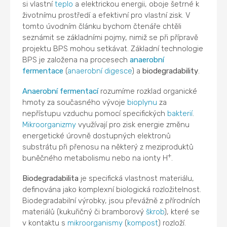
si vlastní
teplo
a elektrickou energii, oboje šetrné k
životnímu prostředí a efektivní pro vlastní zisk. V
tomto úvodním článku bychom čtenáře chtěli
seznámit se základními pojmy, nimiž se při přípravě
projektu BPS mohou setkávat. Základní technologie
BPS je založena na procesech
anaerobní
fermentace
(
anaerobní digesce
) a
biodegradability
.
Anaerobní
fermentací
rozumíme rozklad organické
hmoty za současného vývoje
bioplynu
za
nepřístupu vzduchu pomocí specifických
bakterií
.
Mikroorganizmy
využívají pro zisk energie změnu
energetické úrovně dostupných elektronů
substrátu při přenosu na některý z meziproduktů
+
buněčného metabolismu nebo na ionty H
.
Biodegradabilita
je specifická vlastnost materiálu,
definována jako komplexní biologická rozložitelnost.
Biodegradabilní výrobky, jsou převážně z přírodních
materiálů (kukuřičný či bramborový
škrob
), které se
v kontaktu s
mikroorganismy
(
kompost
) rozloží.