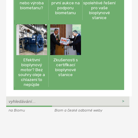
nebo výroba
první aukce na
spolehlivé řešení
biometanu?
podporu
pro vaše
biometanu
bioplynové
stanice
Efektivní
Zkušenosti s
bioplynový
certifikací
motor? Bez
bioplynové
souhry oleje a
stanice
chlazení to
nepůjde
na Biomu
Biom a české odborné weby