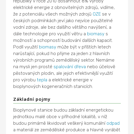
republiky v roce 2010 dosáhnout 8% výroby
elektrické energie z obnovitelných zdrojů, vidíme,
že z potenciálu všech možných zdrojů
OZE
se v
českých podmínkách jeví jako nejvíce použitelné
vodní zdroje, ale bez dalšího většího navýšení, a
dále technologie pro využití větru a
biomasy
s
možností a schopností budování dalších kapacit.
Podíl využití
biomasy
může být v příštích letech
narůstající, pokud ho přijme za jeden z hlavních
výrobních programů zemědělský sektor. Nemáme
na mysli jen prosté
spalování
dřeva
nebo účelově
pěstovaných plodin, ale jejich efektivnější využití
pro výrobu
tepla
a elektrické energie v
bioplynových kogeneračních stanicích.
Základní pojmy
Bioplynové stanice budou základní energetickou
jednotkou malé obce v příhodné lokalitě, v níž
budou primárně likvidovat veškerý komunální
odpad
a materiál ze zemědělské produkce a hlavně vyrábět