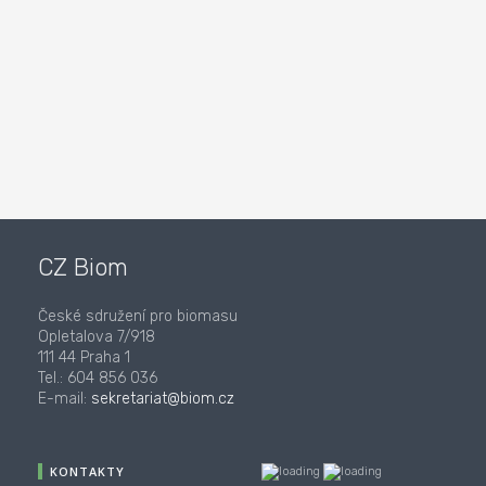
CZ Biom
České sdružení pro biomasu
Opletalova 7/918
111 44 Praha 1
Tel.: 604 856 036
E-mail:
sekretariat@biom.cz
KONTAKTY