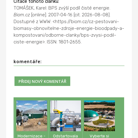
Citace tohoto článku:
TOMÁŠEK, Karel: BPS zvýší podíl čisté energie.
Biom.cz
[online]. 2007-04-16 [cit. 2026-08-08].
Dostupné z WWW: <https://biom.cz/cz-pestovani-
biomasy-obnovitelne-zdroje-energie-bioodpady-a-
kompostovani/odborne-clanky/bps-zvysi-podil-
ciste-energie>. ISSN: 1801-2655.
komentáře:
Modernizace -
Odstartovala
Vyberte si