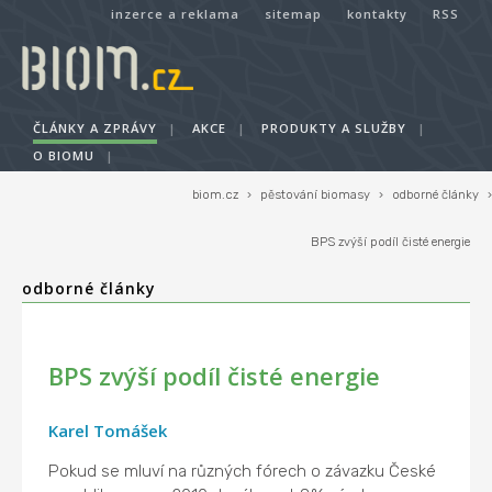
inzerce a reklama
sitemap
kontakty
RSS
ČLÁNKY A ZPRÁVY
|
AKCE
|
PRODUKTY A SLUŽBY
|
O BIOMU
|
biom.cz
›
pěstování biomasy
›
odborné články
›
BPS zvýší podíl čisté energie
odborné články
BPS zvýší podíl čisté energie
Karel Tomášek
Pokud se mluví na různých fórech o závazku České