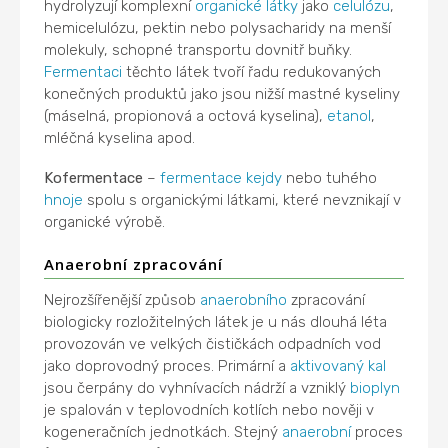
hydrolyzují komplexní
organické látky
jako
celulózu
,
hemicelulózu, pektin nebo polysacharidy na menší
molekuly, schopné transportu dovnitř buňky.
Fermentaci
těchto látek tvoří řadu redukovaných
konečných produktů jako jsou nižší mastné kyseliny
(máselná, propionová a octová kyselina),
etanol
,
mléčná kyselina apod.
Kofermentace
–
fermentace
kejdy
nebo tuhého
hnoje
spolu s organickými látkami, které nevznikají v
organické výrobě.
Anaerobní zpracování
Nejrozšířenější způsob
anaerobního
zpracování
biologicky rozložitelných látek je u nás dlouhá léta
provozován ve velkých čističkách odpadních vod
jako doprovodný proces. Primární a
aktivovaný kal
jsou čerpány do vyhnívacích nádrží a vzniklý
bioplyn
je spalován v teplovodních kotlích nebo nověji v
kogeneračních jednotkách. Stejný
anaerobní
proces