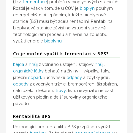
(tzv.
fermentace
) probíhá i v bioplynových stanicích.
Rozdíl je však v tom, že u ČOV je
bioplyn
pouhým
energetickým přilepšením, kdežto bioplynové
stanice (BS) musí být zcela rentabilní. Rentabilita
bioplynové stanice závisí na vstupní surovině,
technologickém procesu a hlavně na způsobu
využití energie
bioplynu
.
Co je možné využít k fermentaci v BPS?
Kejda
a
hnůj
z volného ustájení, stájový
hnůj
,
organické látky
bohaté na živiny – výpalky, tuky,
jateční
odpad
, kuchyňské
odpady
a zbytky jídel,
odpady
z ovocných tržnic, bramboráren, škrobáren,
celulózek, mlékáren,
trávy
, listí, nevyužitelné části
užitkových plodin a další suroviny organického
původu.
Rentabilita BPS
Rozhodující pro rentabilitu BPS je způsob využití