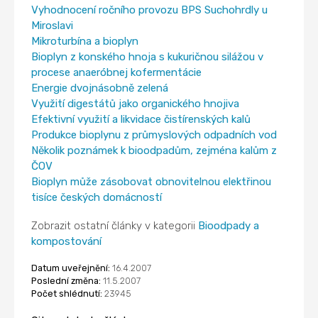
Vyhodnocení ročního provozu BPS Suchohrdly u
Miroslavi
Mikroturbína a bioplyn
Bioplyn z konského hnoja s kukuričnou silážou v
procese anaeróbnej kofermentácie
Energie dvojnásobně zelená
Využití digestátů jako organického hnojiva
Efektivní využití a likvidace čistírenských kalů
Produkce bioplynu z průmyslových odpadních vod
Několik poznámek k bioodpadům, zejména kalům z
ČOV
Bioplyn může zásobovat obnovitelnou elektřinou
tisíce českých domácností
Zobrazit ostatní články v kategorii
Bioodpady a
kompostování
Datum uveřejnění:
16.4.2007
Poslední změna:
11.5.2007
Počet shlédnutí:
23945