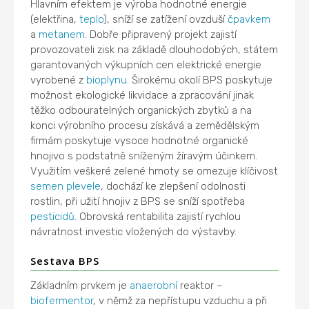
Hlavním efektem je výroba hodnotné energie
(elektřina,
teplo
), sníží se zatížení ovzduší
čpavkem
a
metanem
. Dobře připravený projekt zajistí
provozovateli zisk na základě dlouhodobých, státem
garantovaných výkupních cen elektrické energie
vyrobené z
bioplynu
. Širokému okolí BPS poskytuje
možnost ekologické likvidace a zpracování jinak
těžko odbouratelných organických zbytků a na
konci výrobního procesu získává a zemědělským
firmám poskytuje vysoce hodnotné organické
hnojivo s podstatně sníženým žíravým účinkem.
Využitím veškeré zelené hmoty se omezuje klíčivost
semen
plevele
, dochází ke zlepšení odolnosti
rostlin, při užití hnojiv z BPS se sníží spotřeba
pesticidů
. Obrovská rentabilita zajistí rychlou
návratnost investic vložených do výstavby.
Sestava BPS
Základním prvkem je
anaerobní
reaktor –
biofermentor
, v němž za nepřístupu vzduchu a při