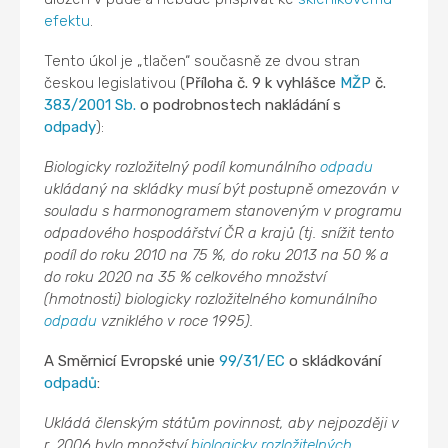
efektu
.
Tento úkol je „tlačen“ současně ze dvou stran
českou legislativou (
Příloha č. 9 k vyhlášce
MŽP
č.
383/2001 Sb.
o podrobnostech nakládání s
odpady
):
Biologicky rozložitelný podíl komunálního
odpadu
ukládaný na skládky musí být postupně omezován v
souladu s harmonogramem stanoveným v programu
odpadového hospodářství ČR a krajů (tj. snížit tento
podíl do roku 2010 na 75 %, do roku 2013 na 50 % a
do roku 2020 na 35 % celkového množství
(hmotnosti) biologicky rozložitelného komunálního
odpadu
vzniklého v roce 1995).
A Směrnicí Evropské unie
99/31/EC
o skládkování
odpadů
:
Ukládá členským státům povinnost, aby nejpozději v
r. 2006 bylo množství
biologicky rozložitelných