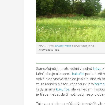
Obr. 2: Luční
porost
,
tráva
z první seče je na
hromadě u lesa
Samozřejmě je proto velmi vhodné
trávu
z 
luční píce je ale oproti
kukuřici
podstatně ho
velké bioplynové stanice je ale nutné zaji
ze zásadních složek „receptury“ pro
ferme
tedy známá
kukuřice
, ale vzhledem k souč
je třeba hledat další možnosti, resp. plodin
Takovou plodinou může být krmný šťovík, n