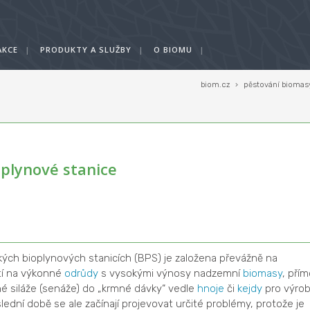
AKCE
|
PRODUKTY A SLUŽBY
|
O BIOMU
|
biom.cz
›
pěstování biomas
plynové stanice
kých bioplynových stanicích (BPS) je založena převážně na
htí na výkonné
odrůdy
s vysokými výnosy nadzemní
biomasy
, přím
né siláže (senáže) do „krmné dávky“ vedle
hnoje
či
kejdy
pro výro
lední době se ale začínají projevovat určité problémy, protože je