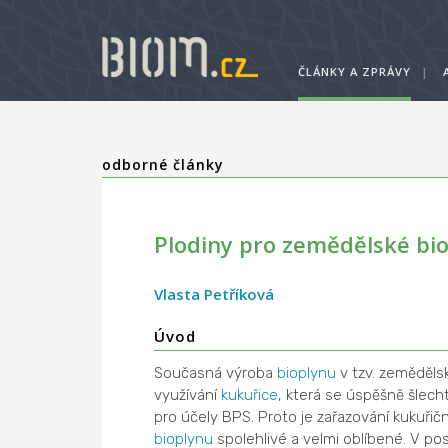
ČLÁNKY A ZPRÁVY
|
odborné články
Plodiny pro zemědělské bio
Vlasta Petříková
Úvod
Současná výroba
bioplynu
v tzv. zeměděls
využívání
kukuřice
, která se úspěšně šlec
pro účely BPS. Proto je zařazování kukuřič
bioplynu
spolehlivé a velmi oblíbené. V pos