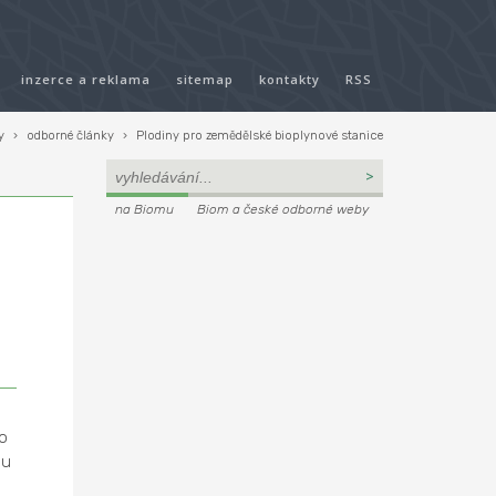
inzerce a reklama
sitemap
kontakty
RSS
y
›
odborné články
›
Plodiny pro zemědělské bioplynové stanice
na Biomu
Biom a české odborné weby
o
bu