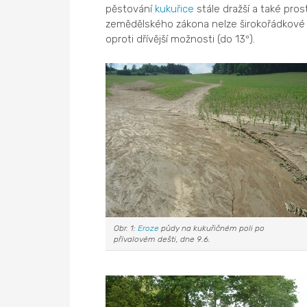
pěstování
kukuřice
stále dražší a také prost
zemědělského zákona nelze širokořádkové 
oproti dřívější možnosti (do 13
).
°
Obr. 1:
Eroze
půdy na kukuřičném poli po
přívalovém dešti, dne 9.6.