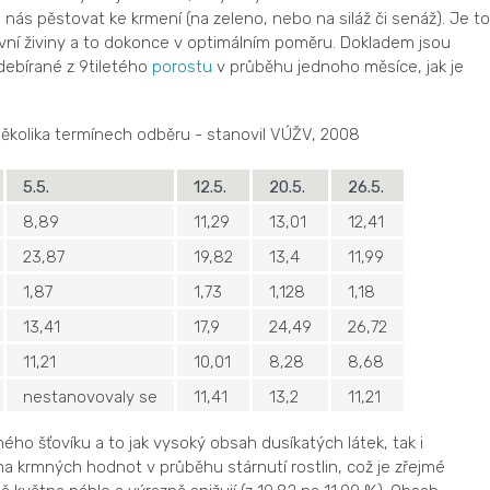
 u nás pěstovat ke krmení (na zeleno, nebo na siláž či senáž). Je to
avní živiny a to dokonce v optimálním poměru. Dokladem jsou
debírané z 9tiletého
porostu
v průběhu jednoho měsíce, jak je
v několika termínech odběru - stanovil VÚŽV, 2008
5.5.
12.5.
20.5.
26.5.
8,89
11,29
13,01
12,41
23,87
19,82
13,4
11,99
1,87
1,73
1,128
1,18
13,41
17,9
24,49
26,72
11,21
10,01
8,28
8,68
nestanovovaly se
11,41
13,2
11,21
ého šťovíku a to jak vysoký obsah dusíkatých látek, tak i
a krmných hodnot v průběhu stárnutí rostlin, což je zřejmé