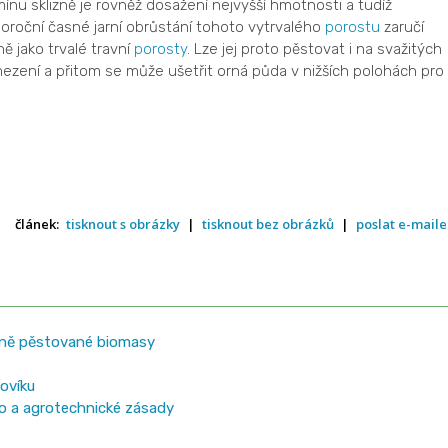
u sklizně je rovněž dosažení nejvyšší hmotnosti a tudíž
doroční časné jarní obrůstání tohoto vytrvalého
porostu
zaručí
ě jako trvalé travní
porosty
. Lze jej proto pěstovat i na svažitých
ezení a přitom se může ušetřit orná půda v nižších polohách pro
článek:
tisknout s obrázky
|
tisknout bez obrázků
|
poslat e-mail
leně pěstované biomasy
ovíku
eno a agrotechnické zásady