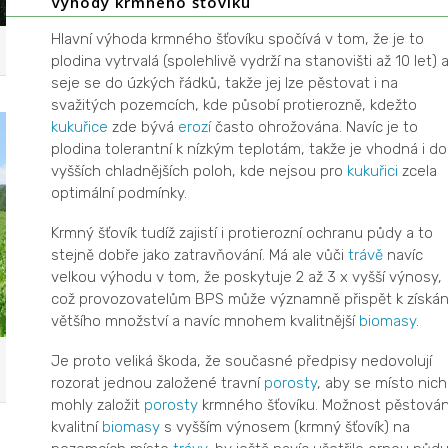
Výhody krmného šťovíku
Hlavní výhoda krmného šťovíku spočívá v tom, že je to
plodina vytrvalá (spolehlivě vydrží na stanovišti až 10 let) 
seje se do úzkých řádků, takže jej lze pěstovat i na
svažitých pozemcích, kde působí protierozně, kdežto
kukuřice
zde bývá
erozí
často ohrožována. Navíc je to
plodina tolerantní k nízkým teplotám, takže je vhodná i do
vyšších chladnějších poloh, kde nejsou pro
kukuřici
zcela
optimální podmínky.
Krmný šťovík tudíž zajistí i protierozní ochranu půdy a to
stejně dobře jako zatravňování. Má ale vůči
trávě
navíc
velkou výhodu v tom, že poskytuje 2 až 3 x vyšší výnosy,
což provozovatelům BPS může významně přispět k získán
většího množství a navíc mnohem kvalitnější
biomasy
.
Je proto veliká škoda, že současné předpisy nedovolují
rozorat jednou založené travní
porosty
, aby se místo nich
mohly založit
porosty
krmného šťovíku. Možnost pěstován
kvalitní
biomasy
s vyšším výnosem (krmný šťovík) na