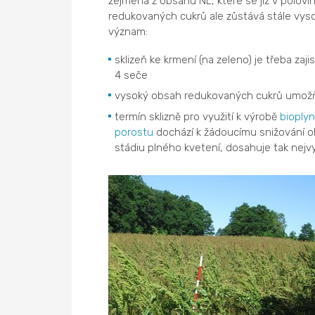
zejména z obsahu NL, které se již v polovin
redukovaných cukrů ale zůstává stále vysok
význam:
sklizeň ke krmení (na zeleno) je třeba zajis
4 seče
vysoký obsah redukovaných cukrů umožň
termín sklizně pro využití k výrobě
bioply
porostu
dochází k žádoucímu snižování obs
stádiu plného kvetení, dosahuje tak nejvy