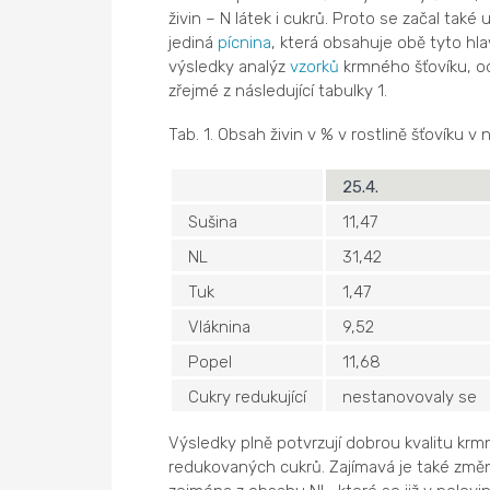
živin – N látek i cukrů. Proto se začal také
jediná
pícnina
, která obsahuje obě tyto hl
výsledky analýz
vzorků
krmného šťovíku, o
zřejmé z následující tabulky 1.
Tab. 1. Obsah živin v % v rostlině šťovíku 
25.4.
Sušina
11,47
NL
31,42
Tuk
1,47
Vláknina
9,52
Popel
11,68
Cukry redukující
nestanovovaly se
Výsledky plně potvrzují dobrou kvalitu krmn
redukovaných cukrů. Zajímavá je také změn