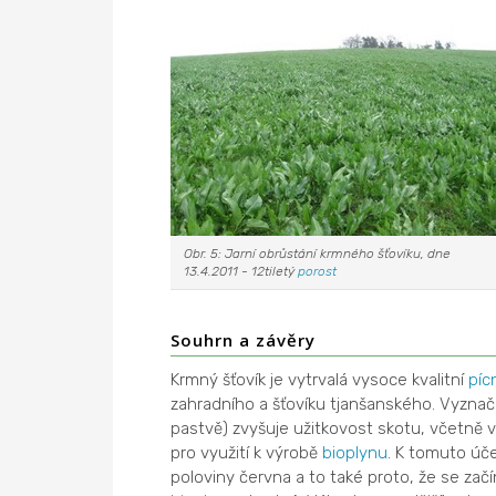
Obr. 5: Jarní obrůstání krmného šťovíku, dne
13.4.2011 - 12tiletý
porost
Souhrn a závěry
Krmný šťovík je vytrvalá vysoce kvalitní
píc
zahradního a šťovíku tjanšanského. Vyzna
pastvě) zvyšuje užitkovost skotu, včetně vy
pro využití k výrobě
bioplynu
. K tomuto úče
poloviny června a to také proto, že se zač