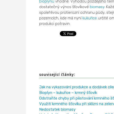
bioplynu
vhodné. Výhodou pozdějšího termín
dostatečný výnos šťovíkové
biomasy
. Kaž
spolehlivou protierozní ochranu půdy, stejn
pozemcích, kde má nyní
kukuřice
určité om
produkci potravin.
související články:
Jak na vykazování produkce a dodávek cí
Bioplyn – kukuřice – krmný šťovík
Odstraňte chyby při pěstování krmného šť
Využití krmného šťovíku při sklizni na zel
Nedostatek biomasy