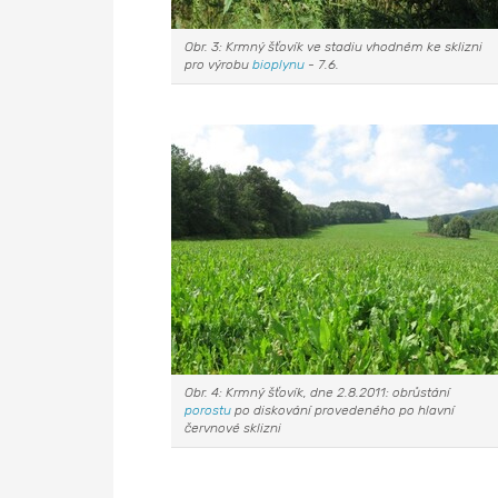
Obr. 3: Krmný šťovík ve stadiu vhodném ke sklizni
pro výrobu
bioplynu
- 7.6.
Obr. 4: Krmný šťovík, dne 2.8.2011: obrůstání
porostu
po diskování provedeného po hlavní
červnové sklizni