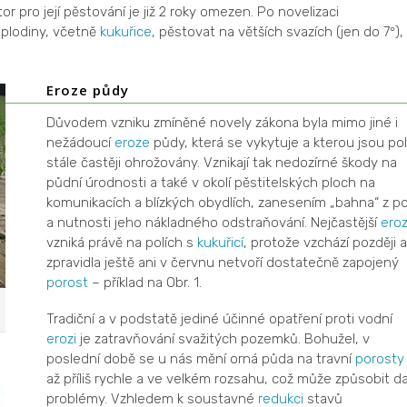
or pro její pěstování je již 2 roky omezen. Po novelizaci
plodiny, včetně
kukuřice
, pěstovat na větších svazích (jen do 7
),
°
Eroze půdy
Důvodem vzniku zmíněné novely zákona byla mimo jiné i
nežádoucí
eroze
půdy, která se vykytuje a kterou jsou po
stále častěji ohrožovány. Vznikají tak nedozírné škody na
půdní úrodnosti a také v okolí pěstitelských ploch na
komunikacích a blízkých obydlích, zanesením „bahna“ z po
a nutnosti jeho nákladného odstraňování. Nejčastější
ero
vzniká právě na polích s
kukuřicí
, protože vzchází později a
zpravidla ještě ani v červnu netvoří dostatečně zapojený
porost
– příklad na Obr. 1.
Tradiční a v podstatě jediné účinné opatření proti vodní
erozi
je zatravňování svažitých pozemků. Bohužel, v
poslední době se u nás mění orná půda na travní
porosty
až příliš rychle a ve velkém rozsahu, což může způsobit da
problémy. Vzhledem k soustavné
redukci
stavů