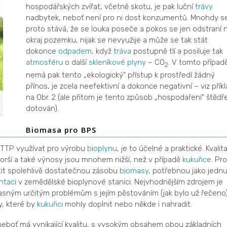
hospodářských zvířat, včetně skotu, je pak luční
trávy
nadbytek, neboť není pro ni dost konzumentů. Mnohdy s
proto stává, že se louka poseče a pokos se jen odstraní 
okraj pozemku, nijak se nevyužije a může se tak stát
dokonce
odpadem
, když
tráva
postupně tlí a posiluje tak
atmosféru
o další
skleníkové plyny
– CO
. V tomto případ
2
nemá pak tento „ekologický“ přístup k prostředí žádný
přínos, je zcela neefektivní a dokonce negativní – viz přík
na Obr. 2 (ale přitom je tento způsob „hospodaření“ štědř
dotován).
Biomasa pro BPS
TTP využívat pro výrobu
bioplynu
, je to účelné a praktické. Kvalit
rší a také výnosy jsou mnohem nižší, než v případě
kukuřice
. Pro
stit spolehlivě dostatečnou zásobu
biomasy
, potřebnou jako jedn
ntaci
v zemědělské bioplynové stanici. Nejvhodnějším zdrojem je
asným určitým problémům s jejím pěstováním (jak bylo už řečeno)
y, které by
kukuřici
mohly doplnit nebo někde i nahradit.
eboť má vynikající kvalitu, s vysokým obsahem obou základních