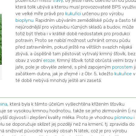
pozemcích místo
trávy
, by ještě navíc ušetřilo ornou půdu
která tolik ubývá a kterou musí provozovatelé BPS využív
ve velké míře právě pro
kukuřici
určenou pro výrobu
bioplynu
. Rapidním ubýváním zemědělské půdy a často t
nejúrodnější pro výstavbu různých skladů a budov, může
totiž být třeba i v krátké době nedostatek pro produkci
potravin. Proto se nabízí možnost uchránit ornou půdu
před zatravněním, pokud ještě na větších svazích nějaká
zbývá, a úspěšně tam pěstovat vytrvalý krmný šťovík, bez
obav z vodní
eroze
. Krmný šťovík totiž obrůstá velmi brzy 
jaře, pole je obvykle zelené, s plně zapojeným
porostem
ji
začátkem dubna, jak je zřejmé i z Obr. 5, kdežto
kukuřice
v
té době nebývá mnohdy ještě ani zasetá.
nina
, která byla k těmto účelům vyšlechtěna křížením šťovíku
čuje se vysokou krmnou hodnotou, takže se jeho zkrmováním (i n
šší dojivosti i zlepšení kvality mléka. Proto je vhodnou
pícninou
i
lu se doporučuje sklízet jej později než na krmení, tj. zpravidla do
íná snižovat původně vysoký obsah N látek, což je pro výrobu