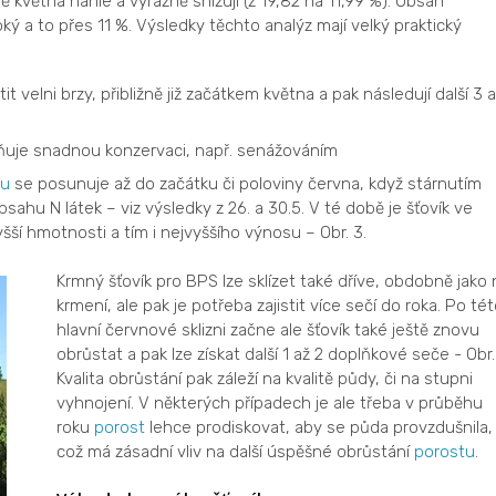
ě května náhle a výrazně snižují (z 19,82 na 11,99 %). Obsah
ý a to přes 11 %. Výsledky těchto analýz mají velký praktický
tit velni brzy, přibližně již začátkem května a pak následují další 3 
uje snadnou konzervaci, např. senážováním
nu
se posunuje až do začátku či poloviny června, když stárnutím
ahu N látek – viz výsledky z 26. a 30.5. V té době je šťovík ve
šší hmotnosti a tím i nejvyššího výnosu – Obr. 3.
Krmný šťovík pro BPS lze sklízet také dříve, obdobně jako 
krmení, ale pak je potřeba zajistit více sečí do roka. Po té
hlavní červnové sklizni začne ale šťovík také ještě znovu
obrůstat a pak lze získat další 1 až 2 doplňkové seče - Obr.
Kvalita obrůstání pak záleží na kvalitě půdy, či na stupni
vyhnojení. V některých případech je ale třeba v průběhu
roku
porost
lehce prodiskovat, aby se půda provzdušnila,
což má zásadní vliv na další úspěšné obrůstání
porostu
.