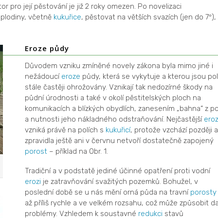
or pro její pěstování je již 2 roky omezen. Po novelizaci
plodiny, včetně
kukuřice
, pěstovat na větších svazích (jen do 7
),
°
Eroze půdy
Důvodem vzniku zmíněné novely zákona byla mimo jiné i
nežádoucí
eroze
půdy, která se vykytuje a kterou jsou po
stále častěji ohrožovány. Vznikají tak nedozírné škody na
půdní úrodnosti a také v okolí pěstitelských ploch na
komunikacích a blízkých obydlích, zanesením „bahna“ z po
a nutnosti jeho nákladného odstraňování. Nejčastější
ero
vzniká právě na polích s
kukuřicí
, protože vzchází později a
zpravidla ještě ani v červnu netvoří dostatečně zapojený
porost
– příklad na Obr. 1.
Tradiční a v podstatě jediné účinné opatření proti vodní
erozi
je zatravňování svažitých pozemků. Bohužel, v
poslední době se u nás mění orná půda na travní
porosty
až příliš rychle a ve velkém rozsahu, což může způsobit da
problémy. Vzhledem k soustavné
redukci
stavů