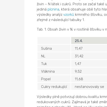
živin – N látek i cukrů. Proto se začal také
jediná
pícnina
, která obsahuje obě tyto hl
výsledky analýz
vzorků
krmného šťovíku, o
zřejmé z následující tabulky 1.
Tab. 1. Obsah živin v % v rostlině šťovíku 
25.4.
Sušina
11,47
NL
31,42
Tuk
1,47
Vláknina
9,52
Popel
11,68
Cukry redukující
nestanovovaly se
Výsledky plně potvrzují dobrou kvalitu krmn
redukovaných cukrů. Zajímavá je také změn