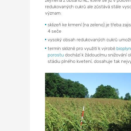
zejména z obsahu NL, které se již v polovin
redukovaných cukrů ale zůstává stále vysok
význam:
sklizeň ke krmení (na zeleno) je třeba zajis
4 seče
vysoký obsah redukovaných cukrů umožň
termín sklizně pro využití k výrobě
bioply
porostu
dochází k žádoucímu snižování obs
stádiu plného kvetení, dosahuje tak nejvy