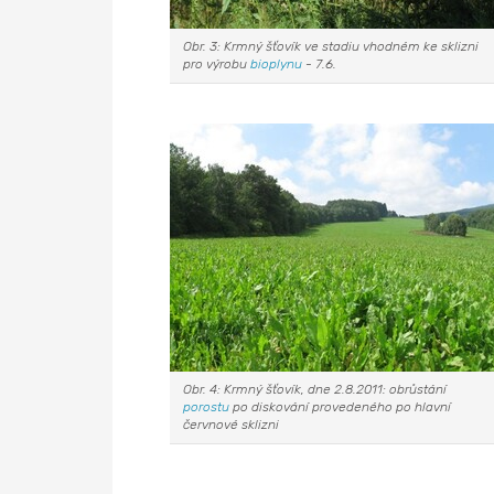
Obr. 3: Krmný šťovík ve stadiu vhodném ke sklizni
pro výrobu
bioplynu
- 7.6.
Obr. 4: Krmný šťovík, dne 2.8.2011: obrůstání
porostu
po diskování provedeného po hlavní
červnové sklizni