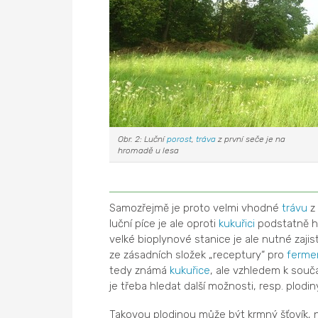
Obr. 2: Luční
porost
,
tráva
z první seče je na
hromadě u lesa
Samozřejmě je proto velmi vhodné
trávu
z 
luční píce je ale oproti
kukuřici
podstatně ho
velké bioplynové stanice je ale nutné zaji
ze zásadních složek „receptury“ pro
ferme
tedy známá
kukuřice
, ale vzhledem k souč
je třeba hledat další možnosti, resp. plodin
Takovou plodinou může být krmný šťovík, n