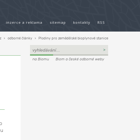
inzerce a reklama
sitemap
kontakty
RSS
z
›
odborné články
›
Plodiny pro zemědělské bioplynové stanice
na Biomu
Biom a české odborné weby
o
bu