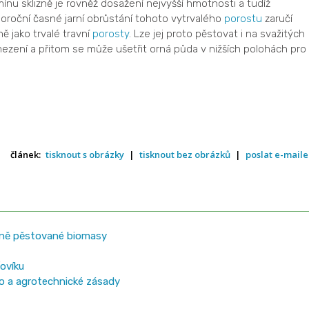
u sklizně je rovněž dosažení nejvyšší hmotnosti a tudíž
doroční časné jarní obrůstání tohoto vytrvalého
porostu
zaručí
ě jako trvalé travní
porosty
. Lze jej proto pěstovat i na svažitých
ezení a přitom se může ušetřit orná půda v nižších polohách pro
článek:
tisknout s obrázky
|
tisknout bez obrázků
|
poslat e-mail
leně pěstované biomasy
ovíku
eno a agrotechnické zásady