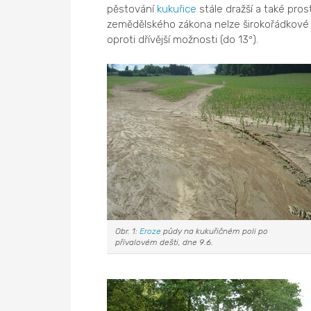
pěstování
kukuřice
stále dražší a také prost
zemědělského zákona nelze širokořádkové 
oproti dřívější možnosti (do 13
).
°
Obr. 1:
Eroze
půdy na kukuřičném poli po
přívalovém dešti, dne 9.6.