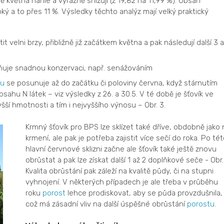
ě května náhle a výrazně snižují (z 19,82 na 11,99 %). Obsah
ý a to přes 11 %. Výsledky těchto analýz mají velký praktický
tit velni brzy, přibližně již začátkem května a pak následují další 3 
uje snadnou konzervaci, např. senážováním
nu
se posunuje až do začátku či poloviny června, když stárnutím
ahu N látek – viz výsledky z 26. a 30.5. V té době je šťovík ve
šší hmotnosti a tím i nejvyššího výnosu – Obr. 3.
Krmný šťovík pro BPS lze sklízet také dříve, obdobně jako 
krmení, ale pak je potřeba zajistit více sečí do roka. Po té
hlavní červnové sklizni začne ale šťovík také ještě znovu
obrůstat a pak lze získat další 1 až 2 doplňkové seče - Obr.
Kvalita obrůstání pak záleží na kvalitě půdy, či na stupni
vyhnojení. V některých případech je ale třeba v průběhu
roku
porost
lehce prodiskovat, aby se půda provzdušnila,
což má zásadní vliv na další úspěšné obrůstání
porostu
.