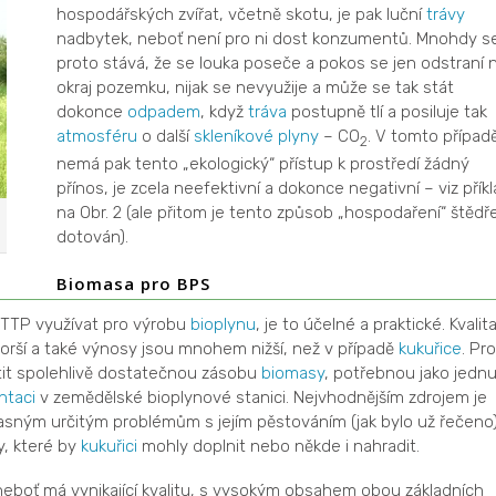
hospodářských zvířat, včetně skotu, je pak luční
trávy
nadbytek, neboť není pro ni dost konzumentů. Mnohdy s
proto stává, že se louka poseče a pokos se jen odstraní 
okraj pozemku, nijak se nevyužije a může se tak stát
dokonce
odpadem
, když
tráva
postupně tlí a posiluje tak
atmosféru
o další
skleníkové plyny
– CO
. V tomto případ
2
nemá pak tento „ekologický“ přístup k prostředí žádný
přínos, je zcela neefektivní a dokonce negativní – viz přík
na Obr. 2 (ale přitom je tento způsob „hospodaření“ štědř
dotován).
Biomasa pro BPS
TTP využívat pro výrobu
bioplynu
, je to účelné a praktické. Kvalit
rší a také výnosy jsou mnohem nižší, než v případě
kukuřice
. Pro
stit spolehlivě dostatečnou zásobu
biomasy
, potřebnou jako jedn
ntaci
v zemědělské bioplynové stanici. Nejvhodnějším zdrojem je
asným určitým problémům s jejím pěstováním (jak bylo už řečeno)
y, které by
kukuřici
mohly doplnit nebo někde i nahradit.
eboť má vynikající kvalitu, s vysokým obsahem obou základních