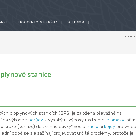
AKCE
|
PRODUKTY A SLUŽBY
|
O BIOMU
|
biom.c
plynové stanice
kých bioplynových stanicích (BPS) je založena převážně na
htí na výkonné
odrůdy
s vysokými výnosy nadzemní
biomasy
, přím
né siláže (senáže) do „krmné dávky“ vedle
hnoje
či
kejdy
pro výro
lední době se ale začínají projevovat určité problémy, protože je