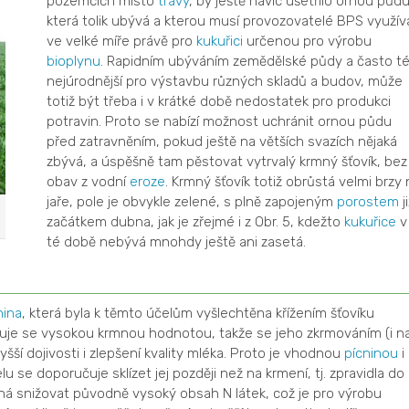
pozemcích místo
trávy
, by ještě navíc ušetřilo ornou půdu
která tolik ubývá a kterou musí provozovatelé BPS využív
ve velké míře právě pro
kukuřici
určenou pro výrobu
bioplynu
. Rapidním ubýváním zemědělské půdy a často t
nejúrodnější pro výstavbu různých skladů a budov, může
totiž být třeba i v krátké době nedostatek pro produkci
potravin. Proto se nabízí možnost uchránit ornou půdu
před zatravněním, pokud ještě na větších svazích nějaká
zbývá, a úspěšně tam pěstovat vytrvalý krmný šťovík, bez
obav z vodní
eroze
. Krmný šťovík totiž obrůstá velmi brzy 
jaře, pole je obvykle zelené, s plně zapojeným
porostem
ji
začátkem dubna, jak je zřejmé i z Obr. 5, kdežto
kukuřice
v
té době nebývá mnohdy ještě ani zasetá.
nina
, která byla k těmto účelům vyšlechtěna křížením šťovíku
čuje se vysokou krmnou hodnotou, takže se jeho zkrmováním (i n
šší dojivosti i zlepšení kvality mléka. Proto je vhodnou
pícninou
i
lu se doporučuje sklízet jej později než na krmení, tj. zpravidla do
íná snižovat původně vysoký obsah N látek, což je pro výrobu