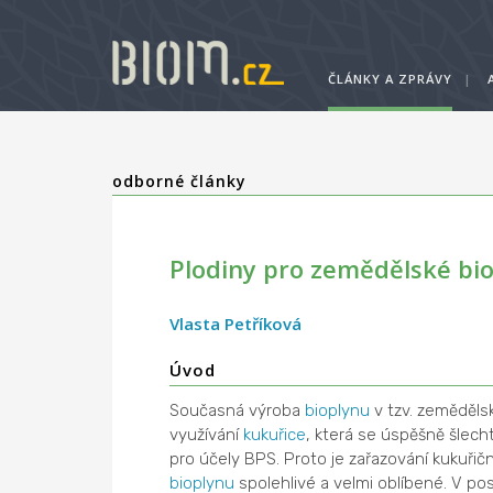
ČLÁNKY A ZPRÁVY
|
odborné články
Plodiny pro zemědělské bio
Vlasta Petříková
Úvod
Současná výroba
bioplynu
v tzv. zeměděls
využívání
kukuřice
, která se úspěšně šlec
pro účely BPS. Proto je zařazování kukuřič
bioplynu
spolehlivé a velmi oblíbené. V pos