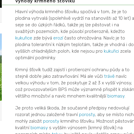
Výhody krmného šťovíku
Hlavní výhoda krmného šťovíku spočívá v tom, že je to
plodina vytrvalá (spolehlivě vydrží na stanovišti až 10 let) 
seje se do úzkých řádků, takže jej lze pěstovat i na
svažitých pozemcích, kde působí protierozně, kdežto
kukuřice
zde bývá
erozí
často ohrožována. Navíc je to
plodina tolerantní k nízkým teplotám, takže je vhodná i do
vyšších chladnějších poloh, kde nejsou pro
kukuřici
zcela
optimální podmínky.
Krmný šťovík tudíž zajistí i protierozní ochranu půdy a to
stejně dobře jako zatravňování. Má ale vůči
trávě
navíc
velkou výhodu v tom, že poskytuje 2 až 3 x vyšší výnosy,
což provozovatelům BPS může významně přispět k získán
většího množství a navíc mnohem kvalitnější
biomasy
.
Je proto veliká škoda, že současné předpisy nedovolují
rozorat jednou založené travní
porosty
, aby se místo nich
mohly založit
porosty
krmného šťovíku. Možnost pěstován
kvalitní
biomasy
s vyšším výnosem (krmný šťovík) na