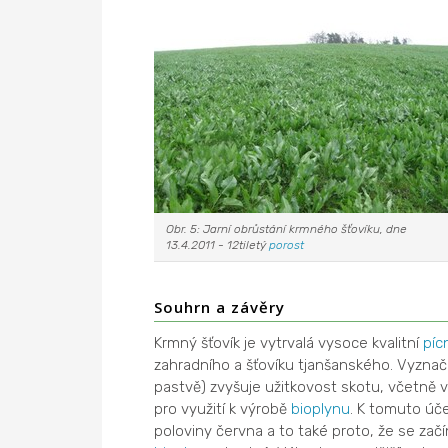
Obr. 5: Jarní obrůstání krmného šťovíku, dne
13.4.2011 - 12tiletý
porost
Souhrn a závěry
Krmný šťovík je vytrvalá vysoce kvalitní
píc
zahradního a šťovíku tjanšanského. Vyzna
pastvě) zvyšuje užitkovost skotu, včetně vy
pro využití k výrobě
bioplynu
. K tomuto úče
poloviny června a to také proto, že se zač