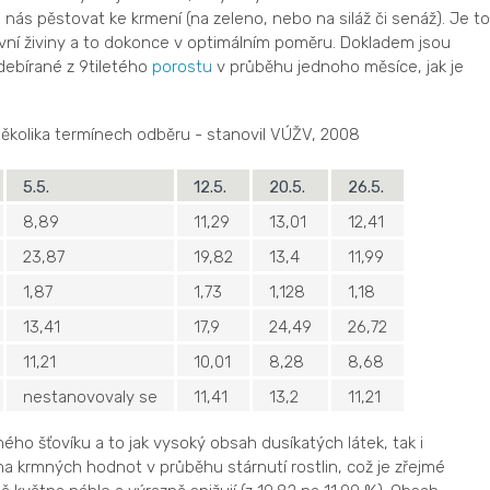
 u nás pěstovat ke krmení (na zeleno, nebo na siláž či senáž). Je to
avní živiny a to dokonce v optimálním poměru. Dokladem jsou
debírané z 9tiletého
porostu
v průběhu jednoho měsíce, jak je
v několika termínech odběru - stanovil VÚŽV, 2008
5.5.
12.5.
20.5.
26.5.
8,89
11,29
13,01
12,41
23,87
19,82
13,4
11,99
1,87
1,73
1,128
1,18
13,41
17,9
24,49
26,72
11,21
10,01
8,28
8,68
nestanovovaly se
11,41
13,2
11,21
ého šťovíku a to jak vysoký obsah dusíkatých látek, tak i
a krmných hodnot v průběhu stárnutí rostlin, což je zřejmé