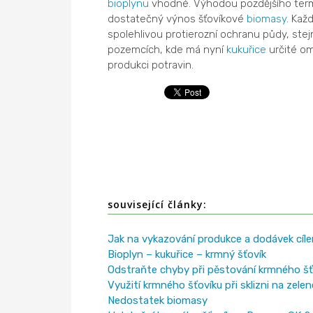
bioplynu
vhodné. Výhodou pozdějšího termín
dostatečný výnos šťovíkové
biomasy
. Kaž
spolehlivou protierozní ochranu půdy, stejn
pozemcích, kde má nyní
kukuřice
určité om
produkci potravin.
související články:
Jak na vykazování produkce a dodávek cí
Bioplyn – kukuřice – krmný šťovík
Odstraňte chyby při pěstování krmného šť
Využití krmného šťovíku při sklizni na zel
Nedostatek biomasy