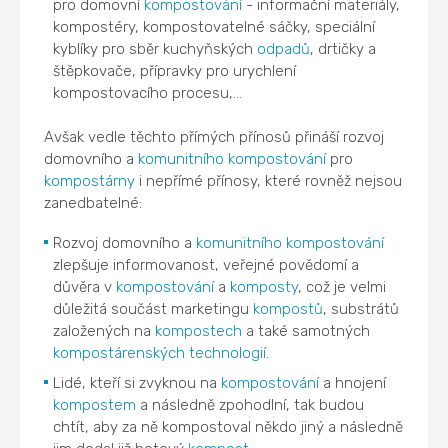
pro domovní
kompostování
- informační materiály,
kompostéry, kompostovatelné sáčky, speciální
kyblíky pro sběr kuchyňských
odpadů
, drtičky a
štěpkovače, přípravky pro urychlení
kompostovacího procesu,...
Avšak vedle těchto přímých přínosů přináší rozvoj
domovního a
komunitního kompostování
pro
kompostárny
i nepřímé přínosy, které rovněž nejsou
zanedbatelné:
Rozvoj domovního a
komunitního kompostování
zlepšuje informovanost, veřejné povědomí a
důvěra v
kompostování
a
komposty
, což je velmi
důležitá součást marketingu
kompostů
, substrátů
založených na
kompostech
a také samotných
kompostárenských technologií
.
Lidé, kteří si zvyknou na
kompostování
a hnojení
kompostem
a následně zpohodlní, tak budou
chtít, aby za ně kompostoval někdo jiný a následně