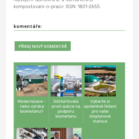
kompostovani-o-praci>. ISSN: 1801-2655.
komentáře:
Modernizace -
Odstartovala
Vyberte si
nebo výroba
první aukce na
spolehlivé řešení
biometanu?
podporu
pro vaše
biometanu
bioplynové
stanice