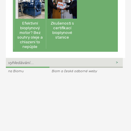
Efektivní
Zkušenosti s
bioplynový
certifikací
motor? Bez
bioplynové
souhry oleje a
stanice
chlazení to
nepůjde
na Biomu
Biom a české odborné weby