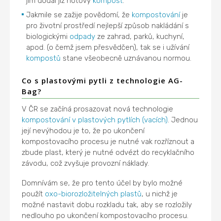
jim dodal již hotový
kompost
.
Jakmile se zažije povědomí, že
kompostování
je
pro životní prostředí nejlepší způsob nakládání s
biologickými
odpady
ze zahrad, parků, kuchyní,
apod. (o čemž jsem přesvědčen), tak se i užívání
kompostů
stane všeobecně uznávanou normou.
Co s plastovými pytli z technologie AG-
Bag?
V ČR se začíná prosazovat nová technologie
kompostování v plastových pytlích (vacích)
. Jednou
její nevýhodou je to, že po ukončení
kompostovacího procesu je nutné vak rozříznout a
zbude plast, který je nutné odvézt do recyklačního
závodu, což zvyšuje provozní náklady.
Domnívám se, že pro tento účel by bylo možné
použít
oxo-biorozložitelných plastů
, u nichž je
možné nastavit dobu rozkladu tak, aby se rozložily
nedlouho po ukončení kompostovacího procesu.