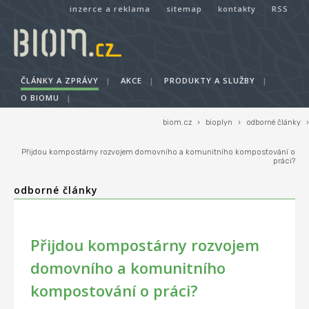
inzerce a reklama
sitemap
kontakty
RSS
ČLÁNKY A ZPRÁVY
|
AKCE
|
PRODUKTY A SLUŽBY
|
O BIOMU
|
biom.cz
›
bioplyn
›
odborné články
›
Přijdou kompostárny rozvojem domovního a komunitního kompostování o
práci?
odborné články
Přijdou kompostárny rozvojem
domovního a komunitního
kompostování o práci?