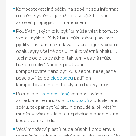
Kompostovatelné sáčky na sobě nesou informaci
o celém systému, jehož jsou součástí - jsou
zároveň propagačním materiálem.
Používání jakýchkoliv pytlíků může vést k tomuto
vzorci myšlení: "Když tam můžu dávat plastové
pytlíky, tak tam můžu dávat i staré jogurty včetně
obalu, sýry včetně obalu, mléko včetně obalu, ...,
technologie to zvládne, tak tam vlastně můžu
házet cokoliv". Naopak používání
kompostovatelného pytlíku s sebou nese jasné
poselství, že do
bioodpadu
patří jen
kompostovatelné materiály a to bez výjimky.
Pokud je na
kompostárně
kompostováno
zanedbatelné množství
bioodpadů
z odděleného
sběru, tak pár pytlíků sítu nic neudělá, při větším
množství však bude síto ucpáváno a bude nutné
koupit větrný třídič.
Větší množství plastů bude působit problémy s