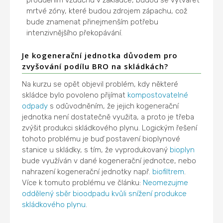
prouděním vzduchu v zakládce, budou se vytvářet
mrtvé zóny, které budou zdrojem zápachu, což
bude znamenat přinejmenším potřebu
intenzivnějšího překopávání.
Je kogenerační jednotka důvodem pro
zvyšování podílu BRO na skládkách?
Na kurzu se opět objevil problém, kdy některé
skládce bylo povoleno přijímat
kompostovatelné
odpady
s odůvodněním, že jejich kogenerační
jednotka není dostatečně využita, a proto je třeba
zvýšit produkci skládkového plynu. Logickým řešení
tohoto problému je buď postavení bioplynové
stanice u skládky, s tím, že vyprodukovaný
bioplyn
bude využíván v dané kogenerační jednotce, nebo
nahrazení kogenerační jednotky např.
biofiltrem
.
Více k tomuto problému ve článku:
Neomezujme
oddělený sběr bioodpadu kvůli snížení produkce
skládkového plynu
.