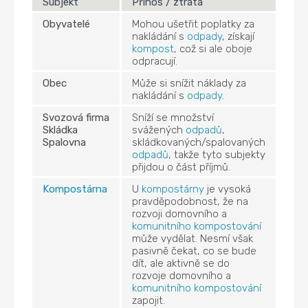
Subjekt
Přínos / ztráta
Obyvatelé
Mohou ušetřit poplatky za
nakládání s
odpady
, získají
kompost
, což si ale oboje
odpracují.
Obec
Může si snížit náklady za
nakládání s
odpady
.
Svozová
firma
Sníží se množství
Skládka
svážených
odpadů
,
Spalovna
skládkovaných/spalovaných
odpadů
, takže tyto subjekty
přijdou o část příjmů.
Kompostárna
U
kompostárny
je vysoká
pravděpodobnost, že na
rozvoji domovního a
komunitního kompostování
může vydělat. Nesmí však
pasivně čekat, co se bude
dít, ale aktivně se do
rozvoje domovního a
komunitního kompostování
zapojit.