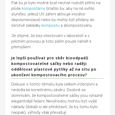
Pak by je bylo možné buď nechat rozložit přímo na
ploše
kompostárny
(stačilo by, aby na ně svítilo
sluníčko, jelikož UV záření aktivuje iniciátor
depolymerizace) nebo by mohly být přidány do
čerstvé zakládky
kompostu
a zkompostovány.
Je zřejmé, že bez otestování v laboratoři a v
pilotním provozu je toto zatím pouze námět k
přemýšlení.
Je lepší používat pro sběr bioodpadů
kompostovatelné sáčky nebo raději
oddělovat plastové pytlíky až na sítu po
ukončení kompostovacího procesu?
Diskuse o tomto tématu byla celkem intenzivní a
nedošla ke konečnému závěru. Osobně se
domnívám, že kompostovatelné sáčky jsou výrazně
elegantnější řešení. Nevýhodou mohou být vyšší
náklady (dokáži si ale představit, že by tomu bylo
naopak), výhody však převažují: