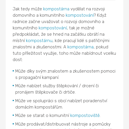
Jak tedy může
kompostárna
vydělat na rozvoji
domovního a komunitního
kompostování
? Když
radnice začne uvažovat o rozvoji domovního a
komunitního
kompostování
, tak je možné
předpokládat, že se hned na začátku obrátí na
místní
kompostárnu
, kde pracují lidé s patřičnými
znalostmi a zkušenostmi. A
kompostárna
, pokud
tuto příležitost využije, toho může nabídnout vcelku
dost:
Může díky svým znalostem a zkušenostem pomoci
s propagační kampaní.
Může nabízet služby štěpkování / drcení či
pronájem štěpkovače či drtiče.
Může ve spolupráci s obcí nabízet poradenství
domácím kompostářům.
Může se starat o komunitní
kompostoviště
.
Může prodávat/distribuovat nástroje a pomůcky