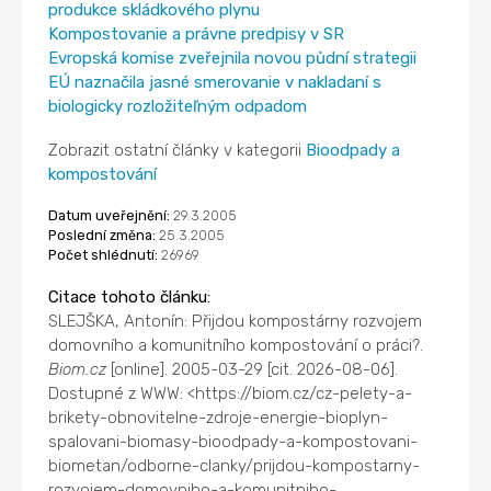
produkce skládkového plynu
Kompostovanie a právne predpisy v SR
Evropská komise zveřejnila novou půdní strategii
EÚ naznačila jasné smerovanie v nakladaní s
biologicky rozložiteľným odpadom
Zobrazit ostatní články v kategorii
Bioodpady a
kompostování
Datum uveřejnění:
29.3.2005
Poslední změna:
25.3.2005
Počet shlédnutí:
26969
Citace tohoto článku:
SLEJŠKA, Antonín: Přijdou kompostárny rozvojem
domovního a komunitního kompostování o práci?.
Biom.cz
[online]. 2005-03-29 [cit. 2026-08-06].
Dostupné z WWW: <https://biom.cz/cz-pelety-a-
brikety-obnovitelne-zdroje-energie-bioplyn-
spalovani-biomasy-bioodpady-a-kompostovani-
biometan/odborne-clanky/prijdou-kompostarny-
rozvojem-domovniho-a-komunitniho-