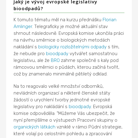
Jaký je vývoj evropské legislativy
bioodpadů?
K tomuto tématu měl na kurzu přednášku
Florian
Amlinger
. Telegraficky je možné aktuální stav
shrnout následovně. Evropská komise ukončila práci
na návrhu směrnice o biologických metodách
nakládání s
biologicky rozložitelnými odpady
s tím,
že nebude pro
bioodpady
vytvářet samostatnou
legislativu, ale že
BRO
zahrne společně s kaly pod
rámcovou směrnici o půdách, kterou začíná tvořit,
což by znamenalo minimálně pětiletý odklad.
Na to reagovalo velké množství odborníků,
nevládních organizací a některé členské státy
žádostí o urychlení tvorby jednotné evropské
legislativy pro nakládání s
bioodpady
. Evropská
komise odpověděla: "Můžeme Vás ubezpečit, že
nyní přemýšlíme o výstupech Pracovní skupiny o
organických látkách
vzniklé v rámci Půdní strategie,
které volají po celostním pohledu a zpracování