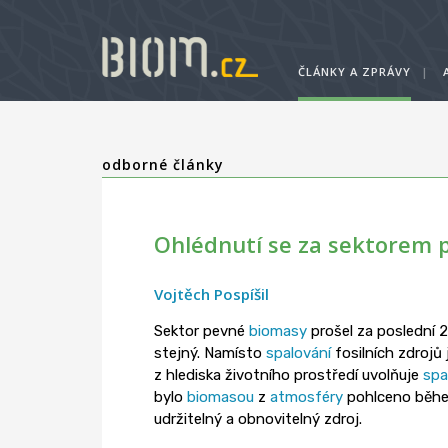
ČLÁNKY A ZPRÁVY
|
odborné články
Ohlédnutí se za sektorem 
Vojtěch Pospíšil
Sektor pevné
biomasy
prošel za poslední 
stejný. Namísto
spalování
fosilních zdrojů 
z hlediska životního prostředí uvolňuje
spa
bylo
biomasou
z
atmosféry
pohlceno během
udržitelný a obnovitelný zdroj.