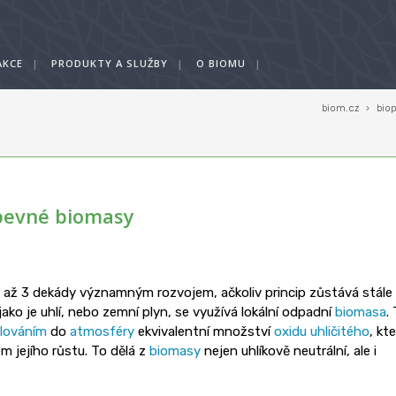
AKCE
|
PRODUKTY A SLUŽBY
|
O BIOMU
|
biom.cz
›
bio
pevné biomasy
2 až 3 dekády významným rozvojem, ačkoliv princip zůstává stále
jako je uhlí, nebo zemní plyn, se využívá lokální odpadní
biomasa
.
lováním
do
atmosféry
ekvivalentní množství
oxidu uhličitého
, kt
 jejího růstu. To dělá z
biomasy
nejen uhlíkově neutrální, ale i