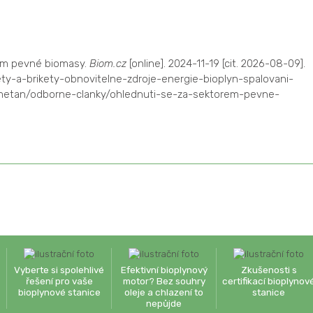
rem pevné biomasy.
Biom.cz
[online]. 2024-11-19 [cit. 2026-08-09].
ty-a-brikety-obnovitelne-zdroje-energie-bioplyn-spalovani-
etan/odborne-clanky/ohlednuti-se-za-sektorem-pevne-
Vyberte si spolehlivé
Efektivní bioplynový
Zkušenosti s
řešení pro vaše
motor? Bez souhry
certifikací bioplynov
bioplynové stanice
oleje a chlazení to
stanice
nepůjde