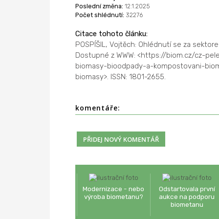
Poslední změna:
12.1.2025
Počet shlédnutí:
32276
Citace tohoto článku:
POSPÍŠIL, Vojtěch: Ohlédnutí se za sekto
Dostupné z WWW: <https://biom.cz/cz-pele
biomasy-bioodpady-a-kompostovani-biom
biomasy>. ISSN: 1801-2655.
komentáře:
Modernizace - nebo
Odstartovala první
výroba biometanu?
aukce na podporu
biometanu