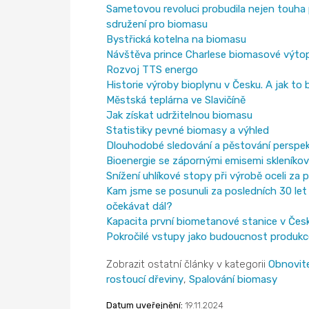
Sametovou revoluci probudila nejen touha
sdružení pro biomasu
Bystřická kotelna na biomasu
Návštěva prince Charlese biomasové výto
Rozvoj TTS energo
Historie výroby bioplynu v Česku. A jak to 
Městská teplárna ve Slavičíně
Jak získat udržitelnou biomasu
Statistiky pevné biomasy a výhled
Dlouhodobé sledování a pěstování perspekt
Bioenergie se zápornými emisemi skleníko
Snížení uhlíkové stopy při výrobě oceli za
Kam jsme se posunuli za posledních 30 let 
očekávat dál?
Kapacita první biometanové stanice v Čes
Pokročilé vstupy jako budoucnost produkc
Zobrazit ostatní články v kategorii
Obnovite
rostoucí dřeviny
,
Spalování biomasy
Datum uveřejnění:
19.11.2024