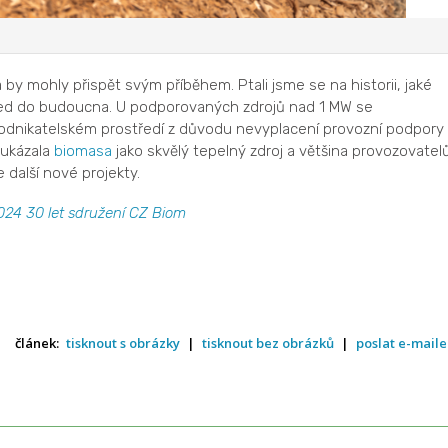
a by mohly přispět svým příběhem. Ptali jsme se na historii, jaké
hled do budoucna. U podporovaných zdrojů nad 1 MW se
podnikatelském prostředí z důvodu nevyplacení provozní podpory
 ukázala
biomasa
jako skvělý tepelný zdroj a většina provozovatel
e další nové projekty.
024 30 let sdružení CZ Biom
článek:
tisknout s obrázky
|
tisknout bez obrázků
|
poslat e-mail