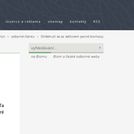
inzerce a reklama
sitemap
kontakty
RSS
plyn
›
odborné články
›
Ohlédnutí se za sektorem pevné biomasy
na Biomu
Biom a české odborné weby
 Ta
eré