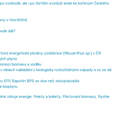
 po svobodě, ale i po čistším ovzduší aneb ke kořenům Českého
pny v Hostětíně
bude dál?
ivní energetické plodiny ozdobnice (Miscanthus sp.) v ČR
vých plynů
 pomoci biomasy a vodíku
v oblasti nakládání s biologicky rozložitelnými odpady a co se dá
ku EFG Rapotín BPS se více než zdvojnásobila
e bioplynu
lné zdroje energie
,
Pelety a brikety
,
Pěstování biomasy
,
Rychle