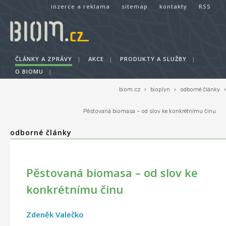
inzerce a reklama
sitemap
kontakty
RSS
ČLÁNKY A ZPRÁVY
|
AKCE
|
PRODUKTY A SLUŽBY
|
O BIOMU
|
biom.cz
›
bioplyn
›
odborné články
›
Pěstovaná biomasa – od slov ke konkrétnímu činu
odborné články
Pěstovaná biomasa – od slov ke
konkrétnímu činu
Zdeněk Valečko