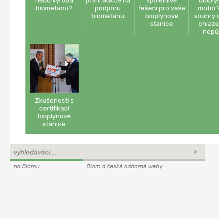
biometanu?
podporu
řešení pro vaše
motor?
biometanu
bioplynové
souhry o
stanice
chlaze
nepů
Zkušenosti s
certifikací
bioplynové
stanice
na Biomu
Biom a české odborné weby