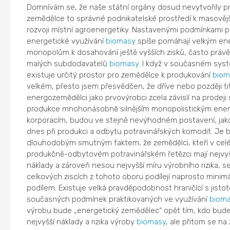
Domnívám se, že naše státní orgány dosud nevytvořily p
zemědělce to správné podnikatelské prostředí k masověj
rozvoji místní agroenergetiky. Nastavenými podmínkami p
energetické využívání
biomasy
spíše pomáhají velkým en
monopolům k dosahování ještě vyšších zisků, často právě
malých subdodavatelů
biomasy
. I když v současném sys
existuje určitý prostor pro zemědělce k produkování
biom
velkém, přesto jsem přesvědčen, že dříve nebo později ti
energozemědělci jako prvovýrobci zcela závislí na prodeji
produkce mnohonásobně silnějším monopolistickým ene
korporacím, budou ve stejně nevýhodném postavení, jak
dnes při produkci a odbytu potravinářských komodit. Je 
dlouhodobým smutným faktem, že zemědělci, kteří v ce
produkčně-odbytovém potravinářském řetězci mají nejvyš
náklady a zároveň nesou nejvyšší míru výrobního rizika, s
celkových ziscích z tohoto oboru podílejí naprosto minim
podílem. Existuje velká pravděpodobnost hraničící s jistot
současných podmínek praktikovaných ve využívání
biom
výrobu bude „energetický zemědělec“ opět tím, kdo bud
nejvyšší náklady a rizika výroby
biomasy
, ale přitom se na 