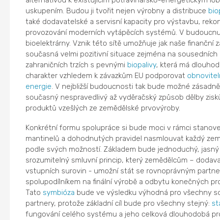
alternativou k existujícím potravinářsko-energetickým lo
uskupením. Budou ji tvořit nejen výrobny a distribuce
bio
také dodavatelské a servisní kapacity pro výstavbu, reko
provozování moderních vytápěcích systémů. V budoucnu
bioelektrárny. Vznik této sítě umožňuje jak naše finanční z
současná velmi pozitivní situace zejména na sousedních
zahraničních trzích s pevnými
biopalivy
, která má dlouho
charakter vzhledem k závazkům EU podporovat
obnovitel
energie
. V nejbližší budoucnosti tak bude možné zásadn
současný nespravedlivý až vyděračský způsob dělby zisk
produktů vzešlých ze zemědělské prvovýroby.
Konkrétní formu spolupráce si bude moci v rámci stanov
mantinelů a dohodnutých pravidel nasmlouvat každý ze
podle svých možností. Základem bude jednoduchý, jasný
srozumitelný smluvní princip, který zemědělcům – dodav
vstupních surovin - umožní stát se rovnoprávným partn
spolupodílníkem na finální výrobě a odbytu konečných pr
Tato
symbióza
bude ve výsledku výhodná pro všechny s
partnery, protože základní cíl bude pro všechny stejný:
st
fungování celého systému a jeho celková dlouhodobá pro