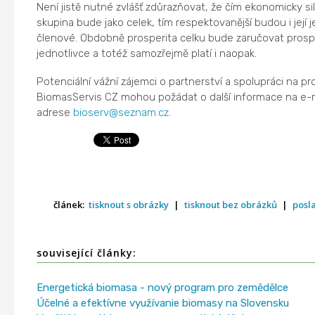
Není jistě nutné zvlášť zdůrazňovat, že čím ekonomicky sil
skupina bude jako celek, tím respektovanější budou i její j
členové. Obdobně prosperita celku bude zaručovat prosp
jednotlivce a totéž samozřejmě platí i naopak.
Potenciální vážní zájemci o partnerství a spolupráci na pr
BiomasServis CZ mohou požádat o další informace na e-
adrese
bioserv@seznam.cz
.
článek:
tisknout s obrázky
|
tisknout bez obrázků
|
posl
související články:
Energetická biomasa - nový program pro zemědělce
Účelné a efektívne využívanie biomasy na Slovensku