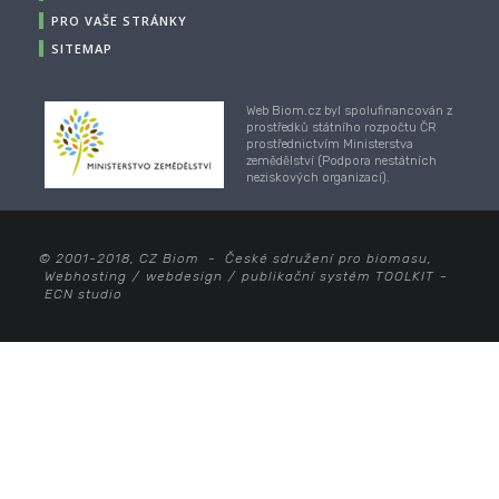
PRO VAŠE STRÁNKY
SITEMAP
Web Biom.cz byl spolufinancován z
prostředků státního rozpočtu ČR
prostřednictvím Ministerstva
zemědělství (Podpora nestátních
neziskových organizací).
© 2001-2018, CZ Biom - České sdružení pro biomasu,
Webhosting
/
webdesign
/
publikační systém TOOLKIT
-
ECN studio