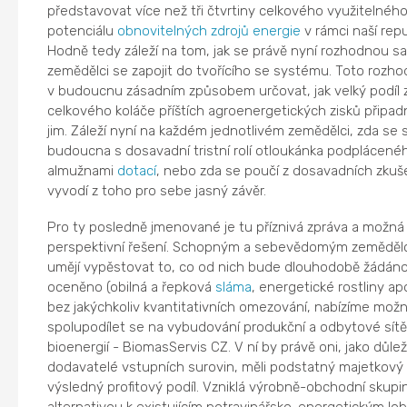
představovat více než tři čtvrtiny celkového využitelnéh
potenciálu
obnovitelných zdrojů energie
v rámci naší repu
Hodně tedy záleží na tom, jak se právě nyní rozhodnou s
zemědělci se zapojit do tvořícího se systému. Toto rozh
v budoucnu zásadním způsobem určovat, jak velký podíl 
celkového koláče příštích agroenergetických zisků připad
jim. Záleží nyní na každém jednotlivém zemědělci, zda se s
budoucna s dosavadní tristní rolí otloukánka podplácené
almužnami
dotací
, nebo zda se poučí z dosavadních zkuš
vyvodí z toho pro sebe jasný závěr.
Pro ty posledně jmenované je tu příznivá zpráva a možná 
perspektivní řešení. Schopným a sebevědomým zemědělc
umějí vypěstovat to, co od nich bude dlouhodobě žádáno
oceněno (obilná a řepková
sláma
, energetické rostliny apo
bez jakýchkoliv kvantitativních omezování, nabízíme mož
spolupodílet se na vybudování produkční a odbytové sít
bioenergií - BiomasServis CZ. V ní by právě oni, jako důleži
dodavatelé vstupních surovin, měli podstatný majetkový 
výsledný profitový podíl. Vzniklá výrobně-obchodní skup