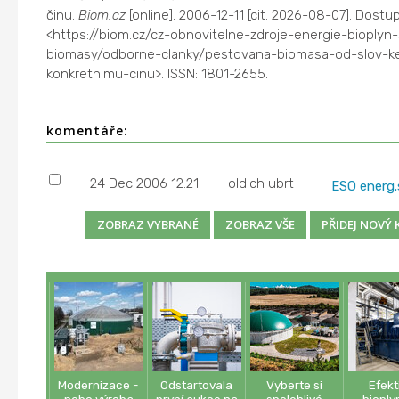
činu.
Biom.cz
[online]. 2006-12-11 [cit. 2026-08-07]. Dost
<https://biom.cz/cz-obnovitelne-zdroje-energie-bioplyn-
biomasy/odborne-clanky/pestovana-biomasa-od-slov-k
konkretnimu-cinu>. ISSN: 1801-2655.
komentáře:
24 Dec 2006 12:21
oldich ubrt
ESO energ
Modernizace -
Odstartovala
Vyberte si
Efekt
nebo výroba
první aukce na
spolehlivé
bioply