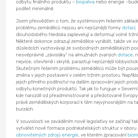
odbytu finálního produktu –
biopaliva
nebo energie –bud
podílet minimálně.
Jsem přesvědčen o tom, že systémovým řešením základ
problému zemědělců nejsou ani nejrůznější formy
dotací
,
dlouhodobého hlediska zaplevelují a deformují volné tržní
Některé dokonce odrazují zemědělce vyrábět, takže ve s
důsledcích vychovávají ze svobodných zemědělských pod
nesvéprávné „závisláky“ na almužnách zvaných
dotace
, 
nejvíce, otevřeně i skrytě, parazitují nejrůznější lobbyistic
Skutečným řešením problému zemědělců může být pouze
změna v jejich postavení v celém tržním prostoru. Napřík
jejich přímého podílnictví na dalším zpracování jejich prod
odbytu konečných produktů. Tak jak to funguje v Severní
kde narozdíl od přeadministrované a předotované Evropy 
právě zemědělských korporací k těm nejvýnosnějším na t
burzách.
V souvislosti se zaváděním nové legislativy se začínají ta
vytvářet nové formace podnikatelských struktur v oboru
obnovitelných zdrojů energie
, ve kterém zpracování
biom