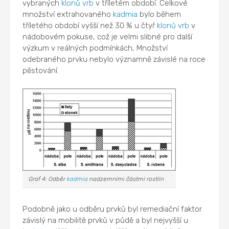
vybraných
klonů
vrb
v tříletém období. Celkové
množství extrahovaného
kadmia
bylo během
tříletého období vyšší než 30 % u čtyř
klonů
vrb
v
nádobovém pokuse, což je velmi slibné pro další
výzkum v reálných podmínkách, Množství
odebraného prvku nebylo významně závislé na roce
pěstování.
Graf 4: Odběr
kadmia
nadzemními částmi rostlin
Podobně jako u odběru prvků byl remediační faktor
závislý na mobilitě prvků v půdě a byl nejvyšší u