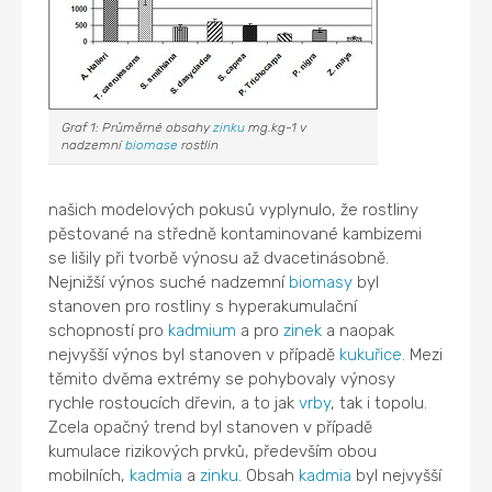
Graf 1: Průměrné obsahy
zinku
mg.kg-1 v
nadzemní
biomase
rostlin
našich modelových pokusů vyplynulo, že rostliny
pěstované na středně kontaminované kambizemi
se lišily při tvorbě výnosu až dvacetinásobně.
Nejnižší výnos suché nadzemní
biomasy
byl
stanoven pro rostliny s hyperakumulační
schopností pro
kadmium
a pro
zinek
a naopak
nejvyšší výnos byl stanoven v případě
kukuřice
. Mezi
těmito dvěma extrémy se pohybovaly výnosy
rychle rostoucích dřevin, a to jak
vrby
, tak i topolu.
Zcela opačný trend byl stanoven v případě
kumulace rizikových prvků, především obou
mobilních,
kadmia
a
zinku
. Obsah
kadmia
byl nejvyšší