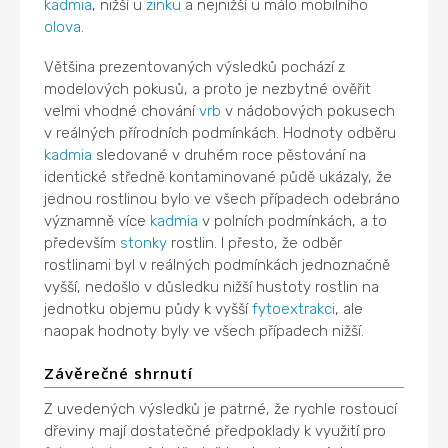
kadmia
, nižší u
zinku
a nejnižší u málo mobilního
olova
.
Většina prezentovaných výsledků pochází z
modelových pokusů, a proto je nezbytné ověřit
velmi vhodné chování
vrb
v nádobových pokusech
v reálných přírodních podmínkách. Hodnoty odběru
kadmia
sledované v druhém roce pěstování na
identické středně kontaminované půdě ukázaly, že
jednou rostlinou bylo ve všech případech odebráno
významně více
kadmia
v polních podmínkách, a to
především
stonky
rostlin. I přesto, že odběr
rostlinami byl v reálných podmínkách jednoznačně
vyšší, nedošlo v důsledku nižší hustoty rostlin na
jednotku objemu půdy k vyšší
fytoextrakci
, ale
naopak hodnoty byly ve všech případech nižší.
Závěrečné shrnutí
Z uvedených výsledků je patrné, že rychle rostoucí
dřeviny mají dostatečné předpoklady k využití pro