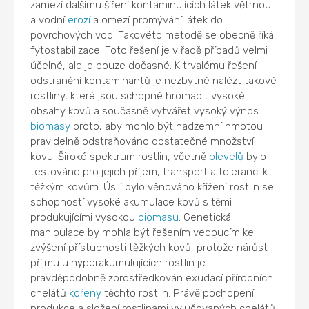
zamezí dalšímu šíření kontaminujících látek větrnou
a vodní
erozí
a omezí promývání látek do
povrchových vod. Takovéto metodě se obecně říká
fytostabilizace. Toto řešení je v řadě případů velmi
účelné, ale je pouze dočasné. K trvalému řešení
odstranění kontaminantů je nezbytné nalézt takové
rostliny, které jsou schopné hromadit vysoké
obsahy kovů a současně vytvářet vysoký výnos
biomasy
proto, aby mohlo být nadzemní hmotou
pravidelně odstraňováno dostatečné množství
kovu. Široké spektrum rostlin, včetně
plevelů
bylo
testováno pro jejich příjem, transport a toleranci k
těžkým kovům. Úsilí bylo věnováno křížení rostlin se
schopností vysoké akumulace kovů s těmi
produkujícími vysokou
biomasu
. Genetická
manipulace by mohla být řešením vedoucím ke
zvýšení přístupnosti těžkých kovů, protože nárůst
příjmu u hyperakumulujících rostlin je
pravděpodobně zprostředkován exudací přírodních
chelátů
kořeny
těchto rostlin. Právě pochopení
produkce a složení rostlinami vylučovaných chelátů