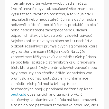
Intenzifikace průmyslové výroby vedla k růstu
životní úrovně obyvatel, současně však znamenala
vyšší zatížení životního prostředí, a to v důsledku
neznalostí nebo nedostatečných znalostí o rizicích
neřízeného šíření produktů či meziproduktů do okolí
nebo nedostatečně zabezpečeného ukládání
odpadních látek v blízkosti průmyslových závodů.
Nejvíce kontaminovaných ploch se tak nachází v
blízkosti rozsáhlých průmyslových aglomerací, které
byly zatíženy imisemi těžkých kovů. Na zvýšení
koncentrace těžkých kovů v zemědělských půdách
se podílela i aplikace čistírenských kalů, především
těch, které pocházely z průmyslových závodů nebo
byly produkty společného čištění odpadních vod
průmyslu a domácností. Zdrojem kontaminace
zemědělských půd mohla být i aplikace
fosforečných hnojiv, popřípadě neřízená aplikace
pesticidů
obsahujících anorganické prvky či
sloučeniny. Kontaminovaná půda má řadu omezení,
a to nejen pro pěstování zemědělské produkce, ale i