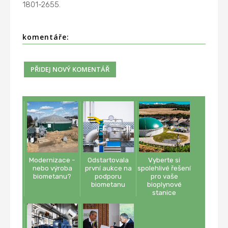
1801-2655.
komentáře:
Modernizace -
Odstartovala
Vyberte si
nebo výroba
první aukce na
spolehlivé řešení
biometanu?
podporu
pro vaše
biometanu
bioplynové
stanice