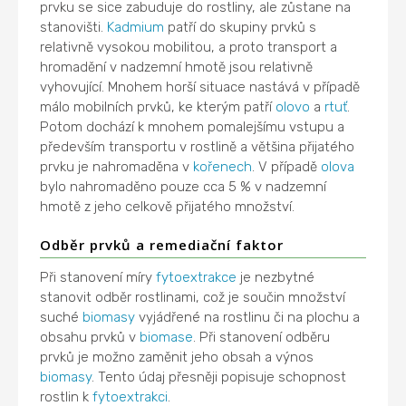
prvku se sice zabuduje do rostliny, ale zůstane na
stanovišti.
Kadmium
patří do skupiny prvků s
relativně vysokou mobilitou, a proto transport a
hromadění v nadzemní hmotě jsou relativně
vyhovující. Mnohem horší situace nastává v případě
málo mobilních prvků, ke kterým patří
olovo
a
rtuť
.
Potom dochází k mnohem pomalejšímu vstupu a
především transportu v rostlině a většina přijatého
prvku je nahromaděna v
kořenech
. V případě
olova
bylo nahromaděno pouze cca 5 % v nadzemní
hmotě z jeho celkově přijatého množství.
Odběr prvků a remediační faktor
Při stanovení míry
fytoextrakce
je nezbytné
stanovit odběr rostlinami, což je součin množství
suché
biomasy
vyjádřené na rostlinu či na plochu a
obsahu prvků v
biomase
. Při stanovení odběru
prvků je možno zaměnit jeho obsah a výnos
biomasy
. Tento údaj přesněji popisuje schopnost
rostlin k
fytoextrakci
.