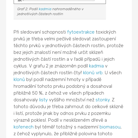
Graf 2: Podíl
kadmia
nahromaděného v
jednotlivých částech rostlin
Při sledovaní schopnosti
fytoextrakce
toxických
prvků je třeba velmi pečlivě sledovat zastoupení
těchto prvků v jednotlivých částech rostlin, protože
bez jejich znalostí není možné určit sklizeň
jednotlivých částí rostlin a v řadě případů i jejich
cyklus. V grafu 2 je znázorněn podíl
kadmia
v
jednotlivých částech rostlin čtyř
klonů
vrb
. U všech
klonů
byl podíl nadzemní hmoty v případě
hromadění tohoto prvku podobný a dosahoval
přibližně 50 %, z čehož ve všech případech
dosahovaly
listy
vyššího množství než
stonky
. Z
tohoto důvodu je třeba zahrnout do celkové sklizně
i listí, protože jinak by odnos prvku z pozemku
výrazně poklesl. Podíl v nesklízeném dřevě a
kořenech
byl téměř totožný s nadzemní
biomasou
,
z čehož vyplynulo, že přibližně polovina tohoto