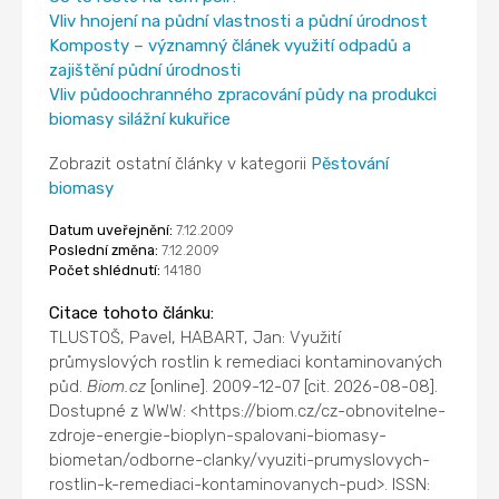
Vliv hnojení na půdní vlastnosti a půdní úrodnost
Komposty – významný článek využití odpadů a
zajištění půdní úrodnosti
Vliv půdoochranného zpracování půdy na produkci
biomasy silážní kukuřice
Zobrazit ostatní články v kategorii
Pěstování
biomasy
Datum uveřejnění:
7.12.2009
Poslední změna:
7.12.2009
Počet shlédnutí:
14180
Citace tohoto článku:
TLUSTOŠ, Pavel, HABART, Jan: Využití
průmyslových rostlin k remediaci kontaminovaných
půd.
Biom.cz
[online]. 2009-12-07 [cit. 2026-08-08].
Dostupné z WWW: <https://biom.cz/cz-obnovitelne-
zdroje-energie-bioplyn-spalovani-biomasy-
biometan/odborne-clanky/vyuziti-prumyslovych-
rostlin-k-remediaci-kontaminovanych-pud>. ISSN: