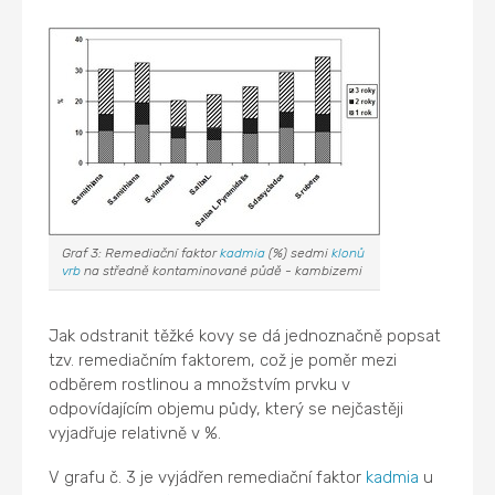
Graf 3: Remediační faktor
kadmia
(%) sedmi
klonů
vrb
na středně kontaminované půdě - kambizemi
Jak odstranit těžké kovy se dá jednoznačně popsat
tzv. remediačním faktorem, což je poměr mezi
odběrem rostlinou a množstvím prvku v
odpovídajícím objemu půdy, který se nejčastěji
vyjadřuje relativně v %.
V grafu č. 3 je vyjádřen remediační faktor
kadmia
u