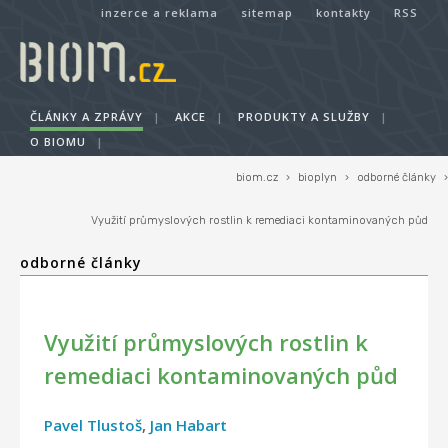
inzerce a reklama
sitemap
kontakty
RSS
ČLÁNKY A ZPRÁVY
|
AKCE
|
PRODUKTY A SLUŽBY
|
O BIOMU
|
biom.cz
›
bioplyn
›
odborné články
›
Využití průmyslových rostlin k remediaci kontaminovaných půd
odborné články
Využití průmyslových rostlin k
remediaci kontaminovaných půd
Pavel Tlustoš
,
Jan Habart