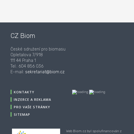
CZ Biom
České sdružení pro biomasu
Opletalova 7/918
111 44 Praha 1
Tel.: 604 856 036
E-mail:
sekretariat@biom.cz
KONTAKTY
INZERCE A REKLAMA
PRO VAŠE STRÁNKY
SITEMAP
Web Biom.cz byl spolufinancován z