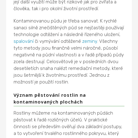
její další využití může být rizikové jak pro zvířata a
člověka, tak i pro okolní životní prostředí.
Kontaminovanou půdu je třeba sanovat. K rychlé
sanaci silně znečištěných půd se nejčastěji používají
technologie odtěžení a následně řízeného uložení,
spalování
či vymývání odtěžené
zeminy
. Všechny
tyto metody jsou finančně velmi náročné, působí
negativně na půdní vlastnosti a v řadě případů půdy
zcela destruují. Celosvětově je v posledních dvou
desetiletích snaha nalézt remediační metody, které
jsou šetrnější k životnímu prostředí. Jednou z
možností je použití rostlin.
Význam pěstování rostlin na
kontaminovaných plochách
Rostliny můžeme na kontaminovaných půdách
pěstovat k řadě rozličných účelů. V praktické
činnosti se především ověřují dva základní postupy,
a to vytvoření trvalého rostlinného pokryvu, který