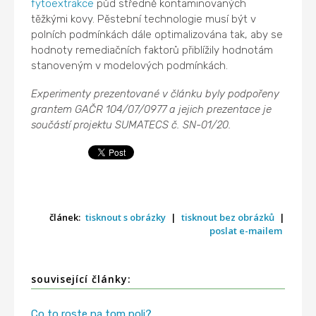
fytoextrakce
půd středně kontaminovaných
těžkými kovy. Pěstební technologie musí být v
polních podmínkách dále optimalizována tak, aby se
hodnoty remediačních faktorů přiblížily hodnotám
stanoveným v modelových podmínkách.
Experimenty prezentované v článku byly podpořeny
grantem GAČR 104/07/0977 a jejich prezentace je
součástí projektu SUMATECS č. SN-01/20.
článek:
tisknout s obrázky
|
tisknout bez obrázků
|
poslat e-mailem
související články:
Co to roste na tom poli?