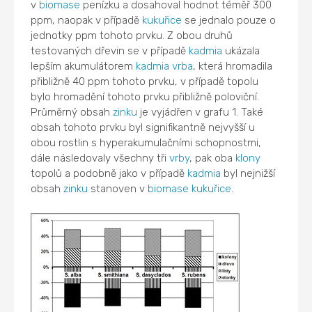
v
biomase
penízku a dosahoval hodnot téměř 300
ppm, naopak v případě
kukuřice
se jednalo pouze o
jednotky ppm tohoto prvku. Z obou druhů
testovaných dřevin se v případě
kadmia
ukázala
lepším akumulátorem
kadmia
vrba
, která hromadila
přibližně 40 ppm tohoto prvku, v případě topolu
bylo hromadění tohoto prvku přibližně poloviční.
Průměrný obsah
zinku
je vyjádřen v grafu 1. Také
obsah tohoto prvku byl signifikantně nejvyšší u
obou rostlin s hyperakumulačními schopnostmi,
dále následovaly všechny tři
vrby
, pak oba
klony
topolů a podobně jako v případě
kadmia
byl nejnižší
obsah
zinku
stanoven v
biomase
kukuřice
.