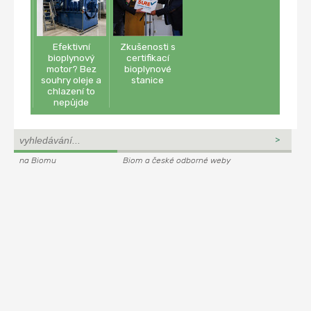
Efektivní
Zkušenosti s
bioplynový
certifikací
motor? Bez
bioplynové
souhry oleje a
stanice
chlazení to
nepůjde
na Biomu
Biom a české odborné weby