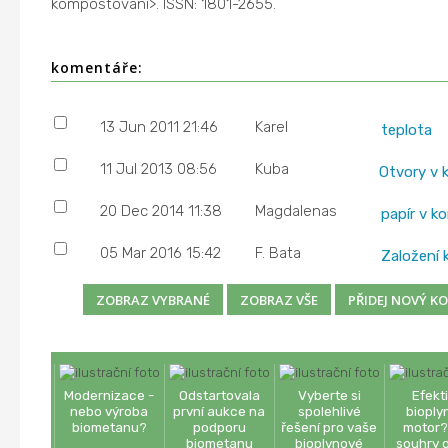
kompostovani>. ISSN: 1801-2655.
komentáře:
13 Jun 2011 21:46
Karel
teplota
11 Jul 2013 08:56
Kuba
Otvory v
20 Dec 2014 11:38
Magdalenas
papír v 
05 Mar 2016 15:42
F. Bata
Založení
Modernizace -
Odstartovala
Vyberte si
Efekt
nebo výroba
první aukce na
spolehlivé
bioply
biometanu?
podporu
řešení pro vaše
motor?
biometanu
bioplynové
souhry o