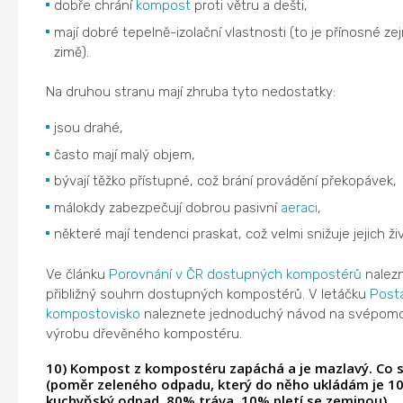
dobře chrání
kompost
proti větru a dešti,
mají dobré tepelně-izolační vlastnosti (to je přínosné z
zimě).
Na druhou stranu mají zhruba tyto nedostatky:
jsou drahé,
často mají malý objem,
bývají těžko přístupné, což brání provádění překopávek,
málokdy zabezpečují dobrou pasivní
aeraci
,
některé mají tendenci praskat, což velmi snižuje jejich ži
Ve článku
Porovnání v ČR dostupných kompostérů
nalez
přibližný souhrn dostupných kompostérů. V letáčku
Post
kompostovisko
naleznete jednoduchý návod na svépom
výrobu dřevěného kompostéru.
10) Kompost z kompostéru zapáchá a je mazlavý. Co s
(poměr zeleného odpadu, který do něho ukládám je 1
kuchyňský odpad, 80% tráva, 10% pletí se zeminou)