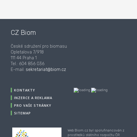
CZ Biom
České sdružení pro biomasu
Opletalova 7/918
111 44 Praha 1
Tel.: 604 856 036
E-mail:
sekretariat@biom.cz
KONTAKTY
INZERCE A REKLAMA
PRO VAŠE STRÁNKY
SITEMAP
Web Biom.cz byl spolufinancován z
prostředků státního rozpočtu ČR