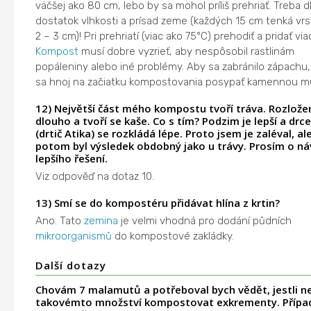
väčšej ako 80 cm, lebo by sa mohol príliš prehriať. Treba 
dostatok vlhkosti a prísad zeme (každých 15 cm tenká vrs
2 – 3 cm)! Pri prehriatí (viac ako 75°C) prehodiť a pridať vi
Kompost
musí dobre vyzrieť, aby nespôsobil rastlinám
popáleniny alebo iné problémy. Aby sa zabránilo zápachu
sa hnoj na začiatku kompostovania posypať kamennou m
12) Největší část mého kompostu tvoří tráva. Rozložen
dlouho a tvoří se kaše. Co s tím? Podzim je lepší a drcen
(drtič Atika) se rozkládá lépe. Proto jsem je zaléval, al
potom byl výsledek obdobný jako u trávy. Prosím o ná
lepšího řešení.
Viz odpověď na dotaz 10.
13) Smí se do kompostéru přidávat hlína z krtin?
Ano. Tato
zemina
je velmi vhodná pro dodání půdních
mikroorganismů
do kompostové zakládky.
Další dotazy
Chovám 7 malamutů a potřeboval bych vědět, jestli ne
takovémto množství kompostovat exkrementy. Přípa