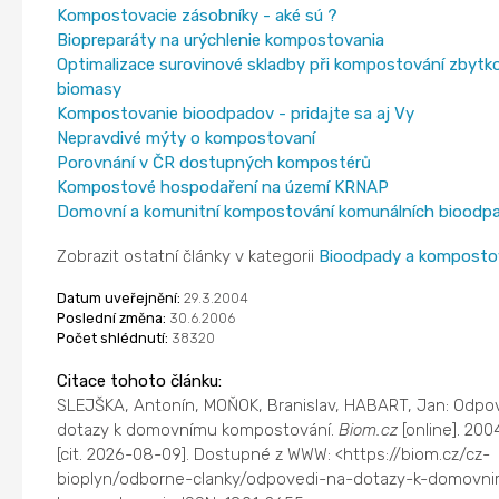
Kompostovacie zásobníky - aké sú ?
Biopreparáty na urýchlenie kompostovania
Optimalizace surovinové skladby při kompostování zbytk
biomasy
Kompostovanie bioodpadov - pridajte sa aj Vy
Nepravdivé mýty o kompostovaní
Porovnání v ČR dostupných kompostérů
Kompostové hospodaření na území KRNAP
Domovní a komunitní kompostování komunálních bioodp
Zobrazit ostatní články v kategorii
Bioodpady a komposto
Datum uveřejnění:
29.3.2004
Poslední změna:
30.6.2006
Počet shlédnutí:
38320
Citace tohoto článku:
SLEJŠKA, Antonín, MOŇOK, Branislav, HABART, Jan: Odpo
dotazy k domovnímu kompostování.
Biom.cz
[online]. 20
[cit. 2026-08-09]. Dostupné z WWW: <https://biom.cz/cz-
bioplyn/odborne-clanky/odpovedi-na-dotazy-k-domovn