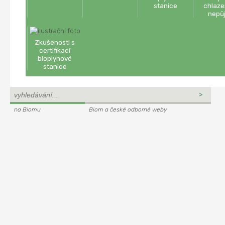
stanice
chlaze
nepů
Zkušenosti s
certifikací
bioplynové
stanice
na Biomu
Biom a české odborné weby