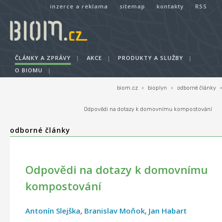
inzerce a reklama
sitemap
kontakty
RSS
ČLÁNKY A ZPRÁVY
|
AKCE
|
PRODUKTY A SLUŽBY
|
O BIOMU
|
biom.cz
›
bioplyn
›
odborné články
›
Odpovědi na dotazy k domovnímu kompostování
odborné články
Odpovědi na dotazy k domovnímu
kompostování
Antonín Slejška
,
Branislav Moňok
,
Jan Habart