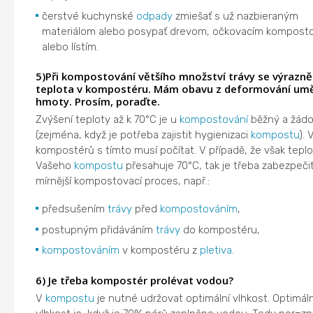
čerstvé kuchynské
odpady
zmiešať s už nazbieraným
materiálom alebo posypať drevom, očkovacím kompost
alebo lístím.
5)Při kompostování většího množství trávy se výrazně
teplota v kompostéru. Mám obavu z deformování um
hmoty. Prosím, poraďte.
Zvýšení teploty až k 70°C je u
kompostování
běžný a žádo
(zejména, když je potřeba zajistit hygienizaci
kompostu
). 
kompostérů s tímto musí počítat. V případě, že však teplo
Vašeho
kompostu
přesahuje 70°C, tak je třeba zabezpeči
mírnější kompostovací proces, např.:
předsušením
trávy
před
kompostováním
,
postupným přidáváním
trávy
do kompostéru,
kompostováním
v kompostéru z
pletiva
.
6) Je třeba kompostér prolévat vodou?
V
kompostu
je nutné udržovat optimální vlhkost. Optimáln