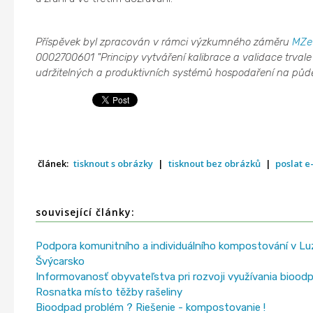
Příspěvek byl zpracován v rámci výzkumného záměru
MZe
0002700601 "Principy vytváření kalibrace a validace trvale
udržitelných a produktivních systémů hospodaření na půdě
článek:
tisknout s obrázky
|
tisknout bez obrázků
|
poslat 
související články:
Podpora komunitního a individuálního kompostování v Lu
Švýcarsko
Informovanosť obyvateľstva pri rozvoji využívania biood
Rosnatka místo těžby rašeliny
Bioodpad problém ? Riešenie - kompostovanie !