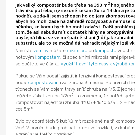
2
Jak veliký kompostér bude třeba na 350 m
hnojeného
trávníku potřebuji (v sezóně sekám 3x za 14 dní a je t
hodně), a zda-li jsem schopen ho do jara zkompostova
abych ho mohl zase na zahradě rozsyspat a nemusel 
někoho, ke komu bych ho mohl odvést. Další problém j
tom, že asi nebudu mít dostatek hlíny na prosypávání 
obyčejná hlína se velmi špatně shání (hůř jak zahradní
substrát), ale to se možná dá nahradit nějakými zálivk
Namísto
zeminy
můžete
mikroflóru
do
kompostu
vnést na
hotovým
kompostem
, či speciálními mikrobialními připrav
se dočtete ve článku
Využití travní fytomasy k výrobě k
Pokud se Vám podaří zajistit intenzivní kompostovací proc
bude
kompostování
trvat zhruba 3 měsíce. Po prvních tř
týdnech se Vám objem travy sníží zhruba na 1/3. Z jedné
3
můžete získat zhruba 1/2m
. To znamená, že potřebujete
kompostovat najednou zhruba 4*0,5 + 16*0,5/3 = 2 + nec
3
cca 5m
Bylo by dobré těch 5 kubíků mít rozdělené na tři kompost
3
2m
. V prvním bude probíhat intenzivní rozklad, v druhém
a zrání a ve třetím dozrávání.