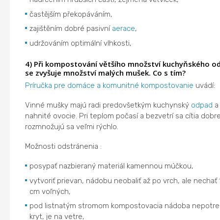
častějším překopáváním,
zajištěním dobré pasivní
aerace
,
udržováním optimální vlhkosti,
4) Při kompostování většího množství kuchyňského o
se zvyšuje množství malých mušek. Co s tím?
Príručka pre domáce a komunitné kompostovanie
uvádí:
Vinné mušky majú radi predovšetkým kuchynský
odpad
a
nahnité ovocie. Pri teplom počasí a bezvetrí sa cítia dobr
rozmnožujú sa veľmi rýchlo.
Možnosti odstránenia :
posypať nazbieraný materiál kamennou múčkou,
vytvoriť prievan, nádobu neobaliť až po vrch, ale nechať 
cm voľných,
pod listnatým stromom kompostovacia nádoba nepotre
kryt, je na vetre,