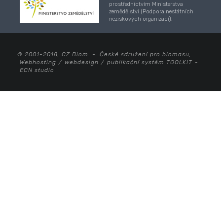
prostřednictvím Ministerstva
zemědělství (Podpora nestátních
neziskových organizací).
© 2001-2018, CZ Biom - České sdružení pro biomasu,
Webhosting
/
webdesign
/
publikační systém TOOLKIT
-
ECN studio