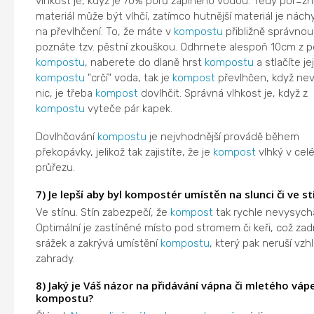
vlhkost je, když je 70% pórů zaplněno vodou. Tedy por=zně
materiál může být vlhčí, zatímco hutnější materiál je náchy
na převlhčení. To, že máte v
kompostu
přibližně správnou
poznáte tzv. pěstní zkouškou. Odhrnete alespoň 10cm z 
kompostu
, naberete do dlaně hrst
kompostu
a stlačíte je
kompostu
"crčí" voda, tak je
kompost
převlhčen, když ne
nic, je třeba
kompost
dovlhčit. Správná vlhkost je, když z
kompostu
vyteče pár kapek.
Dovlhčování
kompostu
je nejvhodnější provádě během
překopávky, jelikož tak zajistíte, že je
kompost
vlhký v cel
průřezu.
7) Je lepší aby byl kompostér umístěn na slunci či ve st
Ve stínu. Stín zabezpečí, že
kompost
tak rychle nevysych
Optimální je zastíněné místo pod stromem či keři, což zadr
srážek a zakrývá umístění
kompostu
, který pak neruší vzh
zahrady.
8) Jaký je Váš názor na přidávání vápna či mletého vá
kompostu?