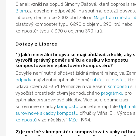
Článek vznikl na popud Simony Jašové, která poprosila re
Biom
.cz, abychom odpověděli na souhrnu dotazů obyvate
Liberce, kteří v roce 2002 obdrželi od
Magistrátu města Li
plastový kompostér typu K-290 o objemu 290 litrů nebo
kompostér typu K-390 o objemu 390 litrů.
Dotazy z Liberce
1) Jaká minerální hnojiva se mají přidávat a kolik, aby s
vytvořil správný poměr uhlíku a dusíku v kompostu
kompostovaném v plastovém kompostéru?
Obvykle není nutné přidávat žádná minerální hnojiva. Zahr
odpady
mají zhruba optimální poměr
uhlíku
ku
dusíku
, kte
udává kolem 30-35:1. Poměr živin ve Vašem
kompostu
si
vypočíst prostřednictvím jednoduchého
prográmku
pro
optimalizaci surovinové skladby. Více se o optimalizaci
surovinové skladby
kompostu
dočtete v kapitole
Optimal
surovinové skladby kompostu
příručky Váňa, J.,: Výroba a 
kompostů
v zemědělství,
MZe
, 1994.
2) Je možné v kompostéru kompostovat slupky od br