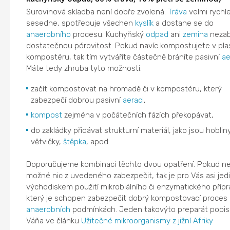
Surovinová skladba není dobře zvolená.
Tráva
velmi rychl
sesedne, spotřebuje všechen
kyslík
a dostane se do
anaerobního
procesu. Kuchyňský
odpad
ani
zemina
nezab
dostatečnou pórovitost. Pokud navíc kompostujete v pl
kompostéru, tak tím vytváříte částečně bráníte pasivní
ae
Máte tedy zhruba tyto možnosti:
začít kompostovat na hromadě či v kompostéru, který
zabezpečí dobrou pasivní
aeraci
,
kompost
zejména v počátečních fázích překopávat,
do zakládky přidávat strukturní materiál, jako jsou hobliny
větvičky,
štěpka
, apod.
Doporučujeme kombinaci těchto dvou opatření. Pokud ne
možné nic z uvedeného zabezpečit, tak je pro Vás asi je
východiskem použití mikrobiálního či enzymatického přípr
který je schopen zabezpečit dobrý kompostovací proces i
anaerobních
podmínkách. Jeden takovýto preparát popisu
Váňa ve článku
Užitečné mikroorganismy z jižní Afriky