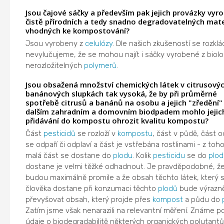
Jsou čajové sáčky a především pak jejich provázky vyr
čistě přírodních a tedy snadno degradovatelných mate
vhodných ke kompostování?
Jsou vyrobeny z
celulózy
. Dle našich zkušeností se rozklád
nevylučujeme, že se mohou najít i sáčky vyrobené z biolo
nerozložitelných
polymerů
.
Jsou obsažená množství chemických látek v citrusovýc
banánových slupkách tak vysoká, že by při průměrné
spotřebě citrusů a banánů na osobu a jejich "zředění"
dalším zahradním a domovním biodpadem mohlo jejic
přidávání do kompostu ohrozit kvalitu kompostu?
Část
pesticidů
se rozloží v
kompostu
, část v půdě, část 
se odpaří či odplaví a část je vstřebána rostlinami - z toho
malá část se dostane do
plodu
. Kolik
pesticidu
se do
plod
dostane je velmi těžké odhadnout. Je pravděpodobné, že
budou maximálně promile a že obsah těchto látek, který 
člověka dostane při konzumaci těchto
plodů
bude výrazn
převyšovat obsah, který projde přes
kompost
a půdu do
Zatím jsme však nenarazili na relevantní měření. Známe p
údaje o biodegradabilitě některých organických polutantů