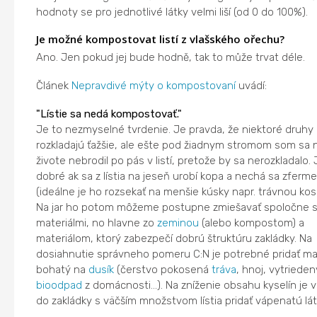
hodnoty se pro jednotlivé látky velmi liší (od 0 do 100%).
Je možné kompostovat listí z vlašského ořechu?
Ano. Jen pokud jej bude hodně, tak to může trvat déle.
Článek
Nepravdivé mýty o kompostovaní
uvádí:
"Lístie sa nedá kompostovať."
Je to nezmyselné tvrdenie. Je pravda, že niektoré druhy l
rozkladajú ťažšie, ale ešte pod žiadnym stromom som sa n
živote nebrodil po pás v listí, pretože by sa nerozkladalo. 
dobré ak sa z lístia na jeseň urobí kopa a nechá sa zferm
(ideálne je ho rozsekať na menšie kúsky napr. trávnou kos
Na jar ho potom môžeme postupne zmiešavať spoločne s 
materiálmi, no hlavne zo
zeminou
(alebo kompostom) a
materiálom, ktorý zabezpečí dobrú štruktúru zakládky. Na
dosiahnutie správneho pomeru C:N je potrebné pridať mat
bohatý na
dusík
(čerstvo pokosená
tráva
, hnoj, vytrieden
bioodpad
z domácnosti...). Na zníženie obsahu kyselín je
do zakládky s väčším množstvom lístia pridať vápenatú lát