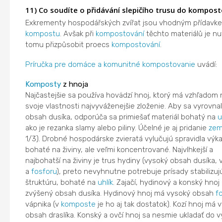
11) Co soudíte o přidávání slepičího trusu do kompost
Exkrementy hospodářských zvířat jsou vhodným přídavk
kompostu
. Avšak při
kompostování
těchto materiálů je nu
tomu přizpůsobit proecs
kompostování
.
Príručka pre domáce a komunitné kompostovanie
uvádí:
Komposty
z hnoja
Najčastejšie sa používa hovädzí hnoj, ktorý má vzhľadom 
svoje vlastnosti najvyváženejšie zloženie. Aby sa vyrovna
obsah dusíka, odporúča sa primiešať materiál bohatý na
u
ako je rezanka slamy alebo piliny. Účelné je aj pridanie
zem
1/3). Drobné hospodárske zvieratá vylučujú spravidla výka
bohaté na živiny, ale veľmi koncentrované. Najvlhkejší a
najbohatší na živiny je trus hydiny (vysoký obsah dusíka, 
a
fosforu
), preto nevyhnutne potrebuje prísady stabilizuj
štruktúru, bohaté na
uhlík
. Zajačí, hydinový a konský hnoj
zvýšený obsah dusíka. Hydinový hnoj má vysoký obsah
f
vápnika (v
komposte
je ho aj tak dostatok). Kozí hnoj má 
obsah draslíka. Konský a ovčí hnoj sa nesmie ukladať do v