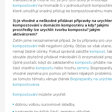
kompostování
na hromadě či v jednoduchých kompostér
které umožňují snadný přístup ke kompostovanému mater
3) Je vhodné a neškodné přidávat přípravky na urychlen
kompostování v domácím kompostéru a kdy? Jakými
prostředky lze urychlit tvorbu kompostu? Jakým
aktivátorem?
Zatím jsme nezaznamenali případ, že by přípravky pro ury
kompostování
měli negativní účinky. Občas se však stane,
nemají žádné účinky. Pokud správně založíte
kompost
, tak
obvykle zbytečné přidávat mikrobiální či enzymatické prep
Úplně postačí, když do zakládaného
kompostu
přidáte na
část starého
kompostu
nebo trochu
zeminy
. Biopreparát
vhodné zejména pro pomoc při řešení nějakých problémů.
se tomuto tématu věnuje článek
Biopreparáty na urýchle
kompostovania
Kompostování
můžete urychlit:
dobrou volbou surovinové skladby,
nadrcením hrubších částí, zejména větviček,