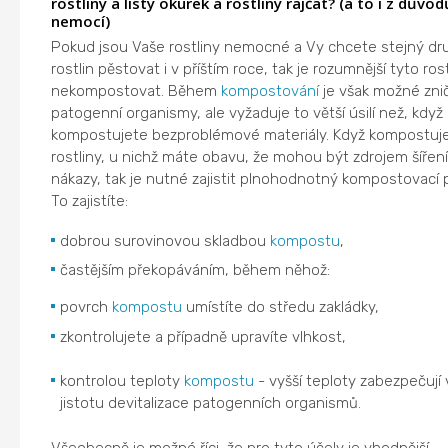
rostliny a listy okurek a rostliny rajčat? (a to i z důvod
nemocí)
Pokud jsou Vaše rostliny nemocné a Vy chcete stejný dr
rostlin pěstovat i v příštím roce, tak je rozumnější tyto ros
nekompostovat. Během
kompostování
je však možné znič
patogenní organismy, ale vyžaduje to větší úsilí než, když
kompostujete bezproblémové materiály. Když kompostuj
rostliny, u nichž máte obavu, že mohou být zdrojem šíření
nákazy, tak je nutné zajistit plnohodnotný kompostovací 
To zajistíte:
dobrou surovinovou skladbou
kompostu
,
častějším překopáváním, během něhož:
povrch
kompostu
umístíte do středu zakládky,
zkontrolujete a případně upravíte vlhkost,
kontrolou teploty
kompostu
- vyšší teploty zabezpečují 
jistotu devitalizace patogenních organismů.
Všeobecně je možné říci, že pro tyto účely je vhodnější