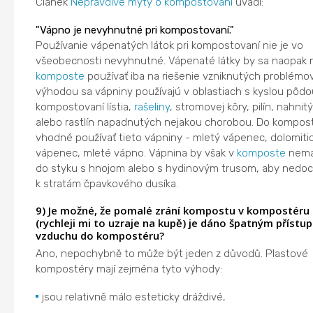
Článek
Nepravdivé mýty o kompostovaní
uvádí:
"Vápno je nevyhnutné pri kompostovaní."
Používanie vápenatých látok pri kompostovaní nie je vo
všeobecnosti nevyhnutné. Vápenaté látky by sa naopak m
komposte
používať iba na riešenie vzniknutých problémov
výhodou sa vápniny používajú v oblastiach s kyslou pôdou
kompostovaní lístia,
rašeliny
, stromovej kôry, pilín, nahnitý
alebo rastlín napadnutých nejakou chorobou. Do kompost
vhodné používať tieto vápniny - mletý vápenec, dolomiti
vápenec, mleté vápno. Vápnina by však v
komposte
nemal
do styku s hnojom alebo s hydinovým trusom, aby nedo
k stratám čpavkového dusíka.
9) Je možné, že pomalé zrání kompostu v kompostéru
(rychleji mi to uzraje na kupě) je dáno špatným přístu
vzduchu do kompostéru?
Ano, nepochybně to může být jeden z důvodů. Plastové
kompostéry mají zejména tyto výhody:
jsou relativně málo esteticky dráždivé,