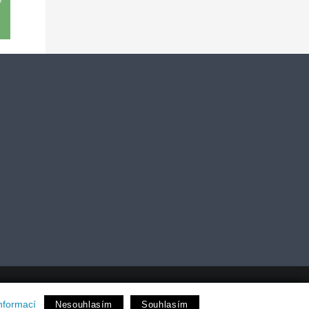
dio
nformací
Nesouhlasím
Souhlasím