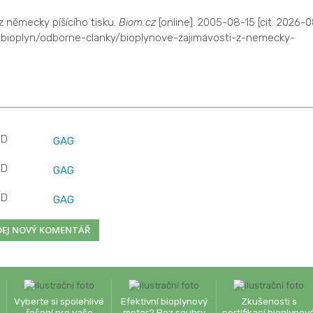
z německy píšícího tisku.
Biom.cz
[online]. 2005-08-15 [cit. 2026-
z-bioplyn/odborne-clanky/bioplynove-zajimavosti-z-nemecky-
GD
GAG
GD
GAG
GD
GAG
Vyberte si spolehlivé
Efektivní bioplynový
Zkušenosti s
řešení pro vaše
motor? Bez souhry
certifikací bioplynov