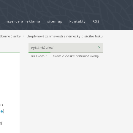
inzerce a reklama
sitemap
kontakty
RSS
dborné články
›
Bioplynové zajímavosti z německy píšícího tisku
na Biomu
Biom a české odborné weby
lo
te
)
í