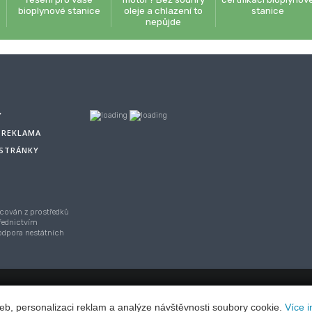
bioplynové stanice
oleje a chlazení to
stanice
nepůjde
Y
A REKLAMA
 STRÁNKY
cován z prostředků
řednictvím
Podpora nestátních
asu,
Webhosting
/
webdesign
/
publikační systém TOOLKIT
-
ECN stu
eb, personalizaci reklam a analýze návštěvnosti soubory cookie.
Více i