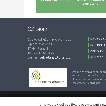
biometanu
CZ Biom
KONTAKT
České sdružení pro biomasu
Opletalova 7/918
INZERCE 
111 44 Praha 1
PRO VAŠE
Tel.: 604 856 036
SITEMAP
E-mail:
sekretariat@biom.cz
Web Biom.cz byl spolufinan
státního rozpočtu ČR prost
Ministerstva zemědělství (
neziskových organizací).
© 2001-2018, CZ Biom - České sdružení pro biom
Tento web by rád používal k poskytování služ