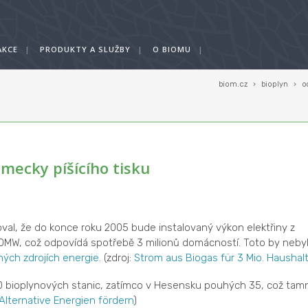
AKCE
|
PRODUKTY A SLUŽBY
|
O BIOMU
|
biom.cz
›
bioplyn
›
o
mecky píšícího tisku
al, že do konce roku 2005 bude instalovaný výkon elektřiny z
0MW, což odpovídá spotřebě 3 milionů domácností. Toto by neby
ných zdrojích energie
. (zdroj:
Strom aus Biogas für 3 Mio. Haushal
0 bioplynových stanic, zatímco v Hesensku pouhých 35, což tamn
Alternative Energien fördern
)