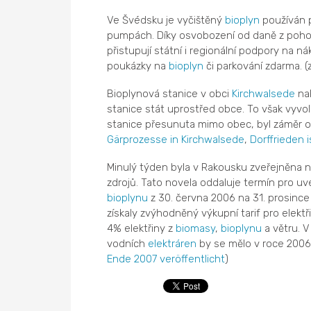
Ve Švédsku je vyčištěný
bioplyn
používán p
pumpách. Díky osvobození od daně z poh
přistupují státní i regionální podpory na 
poukázky na
bioplyn
či parkování zdarma. (
Bioplynová stanice v obci
Kirchwalsede
nak
stanice stát uprostřed obce. To však vyvo
stanice přesunuta mimo obec, byl záměr ob
Gärprozesse in Kirchwalsede
,
Dorffrieden 
Minulý týden byla v Rakousku zveřejněna n
zdrojů. Tato novela oddaluje termín pro uve
bioplynu
z 30. června 2006 na 31. prosince
získaly zvýhodněný výkupní tarif pro elektř
4% elektřiny z
biomasy
,
bioplynu
a větru. V
vodních
elektráren
by se mělo v roce 2006 
Ende 2007 veröffentlicht
)