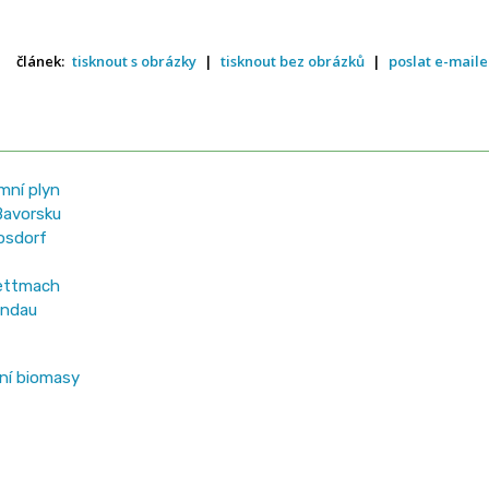
článek:
tisknout s obrázky
|
tisknout bez obrázků
|
poslat e-mail
mní plyn
Bavorsku
osdorf
Mettmach
andau
ní biomasy