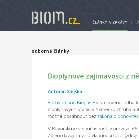
ČLÁNKY A ZPRÁVY
|
odborné články
Bioplynové zajímavosti z ně
Antonín Slejška
Fachverband Biogas E.v.
v červenci odhadov
bioplynových stanic v Německu zhruba 55
možné dosáhnout bez
zákona o obnovitel
V Bavorsku je v současnosti v provozu 65
Zelení dávají za vinu vládnoucí CDU. (zdroj: