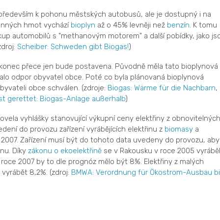
ředevším k pohonu městských autobusů, ale je dostupný i na
onných hmot vychází
bioplyn
až o 45% levněji než
benzín
. K tomu
nákup automobilů s "methanovým motorem" a další pobídky, jako js
zdroj:
Scheiber: Schweden gibt Biogas!
)
onec přece jen bude postavena. Původně měla tato bioplynová
lalo odpor obyvatel obce. Poté co byla plánovaná bioplynová
yvateli obce schválen. (zdroje:
Biogas: Wärme für die Nachbarn
,
ist gerettet: Biogas-Anlage außerhalb
)
ovela vyhlášky stanovující výkupní ceny elektřiny z obnovitelnýc
dení do provozu zařízení vyrábějících elektřinu z
biomasy
a
 2007. Zařízení musí být do tohoto data uvedeny do provozu, aby
inu. Díky
zákonu o ekoelektřině
se v Rakousku v roce 2005 vyrábě
 roce 2007 by to dle prognóz mělo být 8%. Elektřiny z malých
vyrábět 8,2%. (zdroj:
BMWA: Verordnung für Ökostrom-Ausbau bi