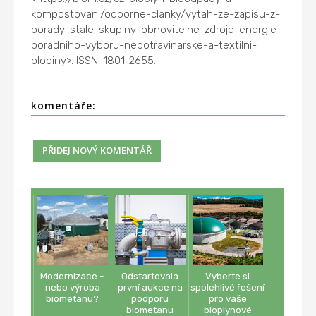
kompostovani/odborne-clanky/vytah-ze-zapisu-z-
porady-stale-skupiny-obnovitelne-zdroje-energie-
poradniho-vyboru-nepotravinarske-a-textilni-
plodiny>. ISSN: 1801-2655.
komentáře:
Modernizace -
Odstartovala
Vyberte si
nebo výroba
první aukce na
spolehlivé řešení
biometanu?
podporu
pro vaše
biometanu
bioplynové