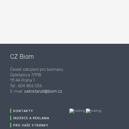
CZ Biom
České sdružení pro biomasu
Opletalova 7/918
111 44 Praha 1
Tel.: 604 856 036
E-mail:
sekretariat@biom.cz
KONTAKTY
INZERCE A REKLAMA
PRO VAŠE STRÁNKY