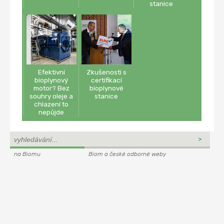
stanice
Efektivní
Zkušenosti s
bioplynový
certifikací
motor? Bez
bioplynové
souhry oleje a
stanice
chlazení to
nepůjde
na Biomu
Biom a české odborné weby