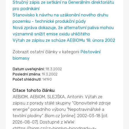
Stručný zápis ze setkání na Generálním direktoriátu
pro podnikání
Stanovisko k návrhu na uzákonění nového druhu
pozemku - technické produkční půdy
Nová zpráva dokazuje, že alternativní paliva mohou
významně snížit emise oxidu uhličitého
Výtah ze zápisu ze schůze AEBIOMu 18. února 2002
Zobrazit ostatní články v kategorii
Pěstování
biomasy
Datum uveřejnění:
18.3.2002
Poslední změna:
19.3.2002
Počet shlédnutí:
14190
Citace tohoto článku:
AEBIOM, AEBIOM, SLEJŠKA, Antonín: Výtah ze
zápisu z porady stálé skupiny "Obnovitelné zdroje
energie" poradního výboru "Nepotravinářské a
textilní plodiny".
Biom.cz
[online]. 2002-03-18 [cit.
2026-08-07]. Dostupné z WWW:
<https://biom.cz/cz-bioplyn-bioodpady-a-