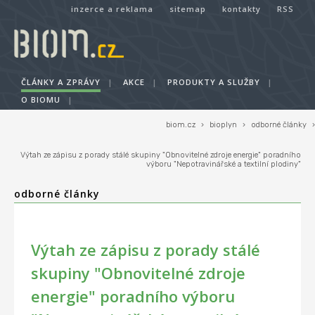
inzerce a reklama
sitemap
kontakty
RSS
ČLÁNKY A ZPRÁVY
|
AKCE
|
PRODUKTY A SLUŽBY
|
O BIOMU
|
biom.cz
›
bioplyn
›
odborné články
›
Výtah ze zápisu z porady stálé skupiny "Obnovitelné zdroje energie" poradního
výboru "Nepotravinářské a textilní plodiny"
odborné články
Výtah ze zápisu z porady stálé
skupiny "Obnovitelné zdroje
energie" poradního výboru