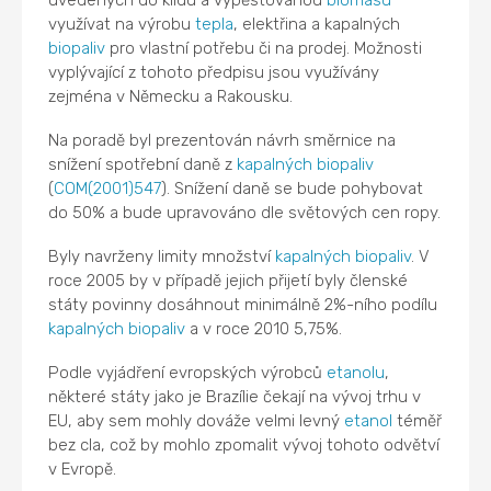
uvedených do klidu a vypěstovanou
biomasu
využívat na výrobu
tepla
, elektřina a kapalných
biopaliv
pro vlastní potřebu či na prodej. Možnosti
vyplývající z tohoto předpisu jsou využívány
zejména v Německu a Rakousku.
Na poradě byl prezentován návrh směrnice na
snížení spotřební daně z
kapalných biopaliv
(
COM(2001)547
). Snížení daně se bude pohybovat
do 50% a bude upravováno dle světových cen ropy.
Byly navrženy limity množství
kapalných biopaliv
. V
roce 2005 by v případě jejich přijetí byly členské
státy povinny dosáhnout minimálně 2%-ního podílu
kapalných biopaliv
a v roce 2010 5,75%.
Podle vyjádření evropských výrobců
etanolu
,
některé státy jako je Brazílie čekají na vývoj trhu v
EU, aby sem mohly dováže velmi levný
etanol
téměř
bez cla, což by mohlo zpomalit vývoj tohoto odvětví
v Evropě.