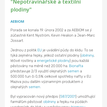
"Nepotravinářské a textilní
plodiny"
AEBIOM
Porada se konala 19. února 2002 a za AEBIOM se jí
zúčastnili Kent Nyström, Kevin Healion a Jean-Marc
Jossart.
Jednou z politik
EU
je uvádění půdy do klidu. To se
týká zejména řepky, jelikož ostatní plodiny (
obilniny
,
léčivé rostliny a
energetické plodiny
) jsou každá
pěstovány na méně než 20.000 ha.
Bionafta
představuje 2/3 využití olejnatých
semen
a
500.000 tun či 0,5% celkové spotřeby nafty v EU.
Maziva jsou dalším významným produktem z
olejnatých
semen
.
Byl vypracován nový předpis (
587/2001
) umožňující
farmářům pěstovat
obilniny
a řepku na půdách