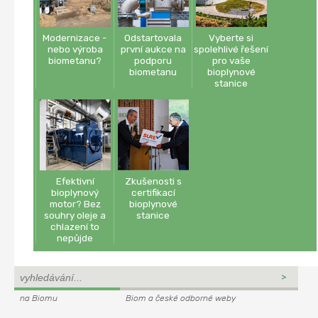
Modernizace -
Odstartovala
Vyberte si
nebo výroba
první aukce na
spolehlivé řešení
biometanu?
podporu
pro vaše
biometanu
bioplynové
stanice
Efektivní
Zkušenosti s
bioplynový
certifikací
motor? Bez
bioplynové
souhry oleje a
stanice
chlazení to
nepůjde
na Biomu
Biom a české odborné weby