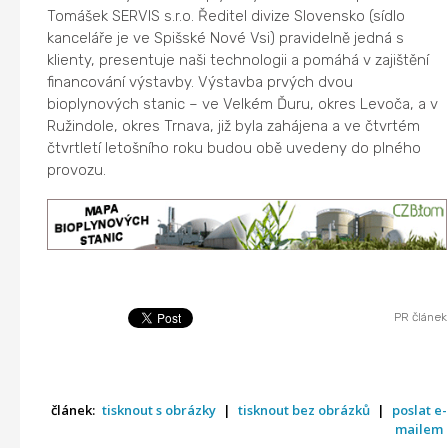
Tomášek SERVIS s.r.o. Ředitel divize Slovensko (sídlo
kanceláře je ve Spišské Nové Vsi) pravidelně jedná s
klienty, presentuje naši technologii a pomáhá v zajištění
financování výstavby. Výstavba prvých dvou
bioplynových stanic – ve Velkém Ďuru, okres Levoča, a v
Ružindole, okres Trnava, již byla zahájena a ve čtvrtém
čtvrtletí letošního roku budou obě uvedeny do plného
provozu.
PR článek
článek:
tisknout s obrázky
|
tisknout bez obrázků
|
poslat e-
mailem