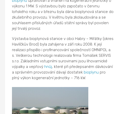
bioplynu
upravován a vháněn na kogenerační jednotky o
výkonu 1 MW. S výstavbou bylo započato v červnu
loňského roku a v březnu byla dána bioplynová stanice do
zkušebního provozu. V květnu byla zkolaudována a se
souhlasem příslušných úřadů státní správy byl povolen
její trvalý provoz.
Výstavba bioplynová stanice v obci Habry – Miřátky (okres
Havlíčkův Brod) byla zahájena v září roku 2008. K její
realizaci přispělo i profinancování společností OMNIPOL a.
s. Veškerou technologii realizovala firma Tomášek SERVIS
s.r.o. Základními vstupními surovinami jsou lihovarnické
výpalky a vepřový
hnůj
, které při předepsaném dávkování
a správném provozování dávají dostatek
bioplynu
pro
plný výkon kogenerační jednotky – 716 kW.