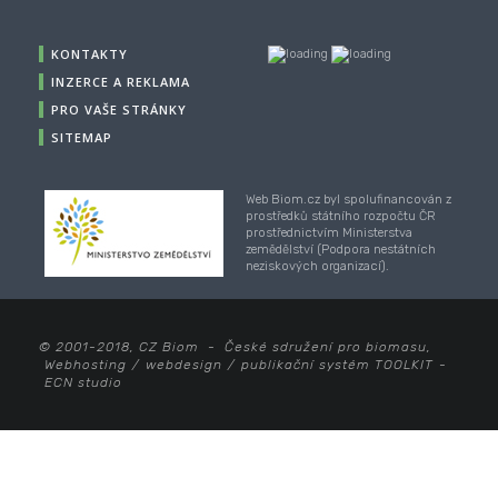
KONTAKTY
INZERCE A REKLAMA
PRO VAŠE STRÁNKY
SITEMAP
Web Biom.cz byl spolufinancován z
prostředků státního rozpočtu ČR
prostřednictvím Ministerstva
zemědělství (Podpora nestátních
neziskových organizací).
© 2001-2018, CZ Biom - České sdružení pro biomasu,
Webhosting
/
webdesign
/
publikační systém TOOLKIT
-
ECN studio