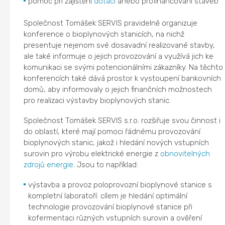
pomoc při zajištění
dotací
anebo profinancování staveb
Společnost Tomášek SERVIS pravidelně organizuje
konference o bioplynových stanicích, na nichž
presentuje nejenom své dosavadní realizované stavby,
ale také informuje o jejich provozování a využívá jich ke
komunikaci se svými potencionálními zákazníky. Na těchto
konferencích také dává prostor k vystoupení bankovních
domů, aby informovaly o jejich finančních možnostech
pro realizaci výstavby bioplynových stanic.
Společnost Tomášek SERVIS s.r.o. rozšiřuje svou činnost i
do oblastí, které mají pomoci řádnému provozování
bioplynových stanic, jakož i hledání nových vstupních
surovin pro výrobu elektrické energie z
obnovitelných
zdrojů energie
. Jsou to například:
výstavba a provoz poloprovozní bioplynové stanice s
kompletní laboratoří: cílem je hledání optimální
technologie provozování bioplynové stanice při
kofermentaci různých vstupních surovin a ověření