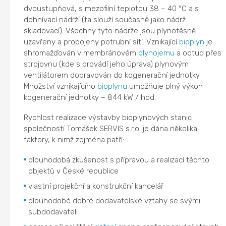
dvoustupňová, s mezofilní teplotou 38 – 40 °C a s
dohnívací nádrží (ta slouží současně jako nádrž
skladovací). Všechny tyto nádrže jsou plynotěsně
uzavřeny a propojeny potrubní sítí. Vznikající
bioplyn
je
shromažďován v membránovém
plynojemu
a odtud přes
strojovnu (kde s provádí jeho úprava) plynovým
ventilátorem dopravován do kogenerační jednotky.
Množství vznikajícího
bioplynu
umožňuje plný výkon
kogenerační jednotky – 844 kW / hod.
Rychlost realizace výstavby bioplynových stanic
společností Tomášek SERVIS s.r.o. je dána několika
faktory, k nimž zejména patří:
dlouhodobá zkušenost s přípravou a realizací těchto
objektů v České republice
vlastní projekční a konstrukční kancelář
dlouhodobé dobré dodavatelské vztahy se svými
subdodavateli