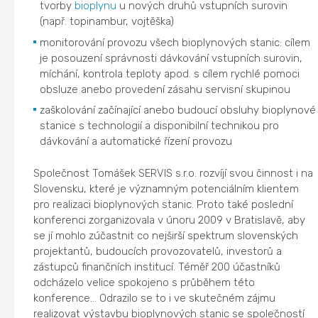
tvorby
bioplynu
u nových druhů vstupních surovin
(např. topinambur, vojtěška)
monitorování provozu všech bioplynových stanic: cílem
je posouzení správnosti dávkování vstupních surovin,
míchání, kontrola teploty apod. s cílem rychlé pomoci
obsluze anebo provedení zásahu servisní skupinou
zaškolování začínající anebo budoucí obsluhy bioplynové
stanice s technologií a disponibilní technikou pro
dávkování a automatické řízení provozu
Společnost Tomášek SERVIS s.r.o. rozvíjí svou činnost i na
Slovensku, které je významným potenciálním klientem
pro realizaci bioplynových stanic. Proto také poslední
konferenci zorganizovala v únoru 2009 v Bratislavě, aby
se jí mohlo zúčastnit co nejširší spektrum slovenských
projektantů, budoucích provozovatelů, investorů a
zástupců finančních institucí. Téměř 200 účastníků
odcházelo velice spokojeno s průběhem této
konference… Odrazilo se to i ve skutečném zájmu
realizovat výstavbu bioplynových stanic se společností