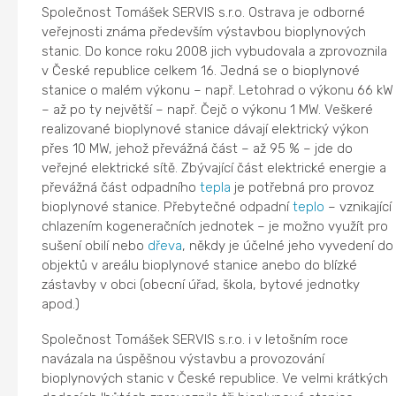
Společnost Tomášek SERVIS s.r.o. Ostrava je odborné
veřejnosti známa především výstavbou bioplynových
stanic. Do konce roku 2008 jich vybudovala a zprovoznila
v České republice celkem 16. Jedná se o bioplynové
stanice o malém výkonu – např. Letohrad o výkonu 66 kW
– až po ty největší – např. Čejč o výkonu 1 MW. Veškeré
realizované bioplynové stanice dávají elektrický výkon
přes 10 MW, jehož převážná část – až 95 % – jde do
veřejné elektrické sítě. Zbývající část elektrické energie a
převážná část odpadního
tepla
je potřebná pro provoz
bioplynové stanice. Přebytečné odpadní
teplo
– vznikající
chlazením kogeneračních jednotek – je možno využít pro
sušení obilí nebo
dřeva
, někdy je účelné jeho vyvedení do
objektů v areálu bioplynové stanice anebo do blízké
zástavby v obci (obecní úřad, škola, bytové jednotky
apod.)
Společnost Tomášek SERVIS s.r.o. i v letošním roce
navázala na úspěšnou výstavbu a provozování
bioplynových stanic v České republice. Ve velmi krátkých