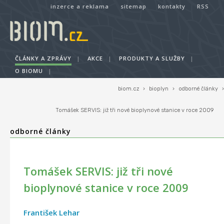
inzerce a reklama
sitemap
kontakty
RSS
ČLÁNKY A ZPRÁVY
|
AKCE
|
PRODUKTY A SLUŽBY
|
O BIOMU
|
biom.cz
›
bioplyn
›
odborné články
›
Tomášek SERVIS: již tři nové bioplynové stanice v roce 2009
odborné články
Tomášek SERVIS: již tři nové
bioplynové stanice v roce 2009
František Lehar