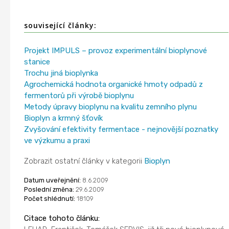
související články:
Projekt IMPULS – provoz experimentální bioplynové
stanice
Trochu jiná bioplynka
Agrochemická hodnota organické hmoty odpadů z
fermentorů při výrobě bioplynu
Metody úpravy bioplynu na kvalitu zemního plynu
Bioplyn a krmný šťovík
Zvyšování efektivity fermentace - nejnovější poznatky
ve výzkumu a praxi
Zobrazit ostatní články v kategorii
Bioplyn
Datum uveřejnění:
8.6.2009
Poslední změna:
29.6.2009
Počet shlédnutí:
18109
Citace tohoto článku: