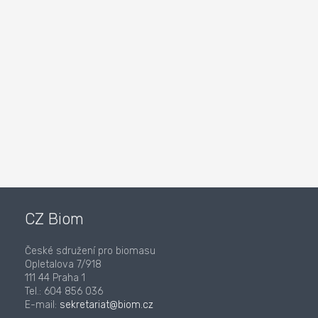
CZ Biom
České sdružení pro biomasu
Opletalova 7/918
111 44 Praha 1
Tel.: 604 856 036
E-mail:
sekretariat@biom.cz