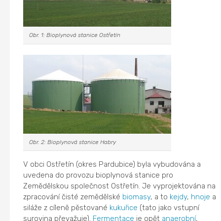
Obr. 1: Bioplynová stanice Ostřetín
Obr. 2: Bioplynová stanice Habry
V obci Ostřetín (okres Pardubice) byla vybudována a
uvedena do provozu bioplynová stanice pro
Zemědělskou společnost Ostřetín. Je vyprojektována na
zpracování čisté zemědělské
biomasy
, a to
kejdy
,
hnoje
a
siláže z cíleně pěstované
kukuřice
(tato jako vstupní
surovina převažuje).
Fermentace
je opět
anaerobní
,