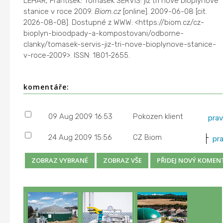
LEHAR, František: Tomášek SERVIS: již tři nové bioplynové
stanice v roce 2009.
Biom.cz
[online]. 2009-06-08 [cit.
2026-08-08]. Dostupné z WWW: <https://biom.cz/cz-
bioplyn-bioodpady-a-kompostovani/odborne-
clanky/tomasek-servis-jiz-tri-nove-bioplynove-stanice-
v-roce-2009>. ISSN: 1801-2655.
komentáře:
09 Aug 2009 16:53
Pokozen klient
pra
24 Aug 2009 15:56
CZ Biom
pr