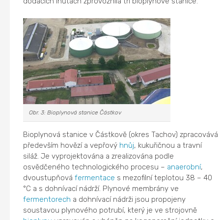
dodacích lhůtách zprovoznila tři bioplynové stanice.
Obr. 3: Bioplynová stanice Částkov
Bioplynová stanice v Částkově (okres Tachov) zpracovává
především hovězí a vepřový
hnůj
, kukuřičnou a travní
siláž. Je vyprojektována a zrealizována podle
osvědčeného technologického procesu –
anaerobní
,
dvoustupňová
fermentace
s mezofilní teplotou 38 – 40
°C a s dohnívací nádrží. Plynové membrány ve
fermentorech
a dohnívací nádrži jsou propojeny
soustavou plynového potrubí, který je ve strojovně