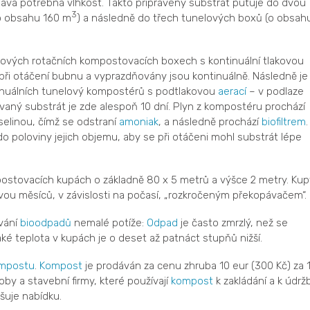
dává potřebná vlhkost. Takto připravený substrát putuje do dvou
3
o obsahu 160 m
) a následně do třech tunelových boxů (o obsah
nových rotačních kompostovacích boxech s kontinuální tlakovou
 při otáčení bubnu a vyprazdňovány jsou kontinuálně. Následně je
tinuálních tunelový kompostérů s podtlakovou
aerací
– v podlaze
vaný substrát je zde alespoň 10 dní. Plyn z kompostéru prochází
selinou, čímž se odstraní
amoniak
, a následně prochází
biofiltrem
.
 poloviny jejich objemu, aby se při otáčeni mohl substrát lépe
ostovacích kupách o základně 80 x 5 metrů a výšce 2 metry. Kup
vou měsíců, v závislosti na počasí, „rozkročeným překopávačem“.
vání
bioodpadů
nemalé potíže:
Odpad
je často zmrzlý, než se
aké teplota v kupách je o deset až patnáct stupňů nižší.
mpostu
.
Kompost
je prodáván za cenu zhruba 10 eur (300 Kč) za 
by a stavební firmy, které používají
kompost
k zakládání a k údrž
šuje nabídku.