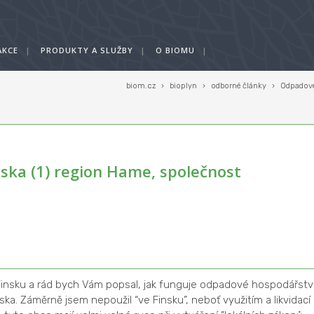
AKCE
|
PRODUKTY A SLUŽBY
|
O BIOMU
|
biom.cz
›
bioplyn
›
odborné články
›
Odpadové
ska (1) region Hame, společnost
nsku a rád bych Vám popsal, jak funguje odpadové hospodářstv
ka. Záměrně jsem nepoužil “ve Finsku”, neboť využitím a likvidací