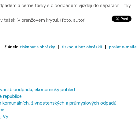
dpadem a černé tašky s bioodpadem vjíždějí do separační linky.
ev tašek (v oranžovém krytu). (foto: autor)
článek:
tisknout s obrázky
|
tisknout bez obrázků
|
poslat e-mail
ování bioodpadu, ekonomický pohled
 republice
h komunálních, živnostenských a průmyslových odpadů
ce
j Vy