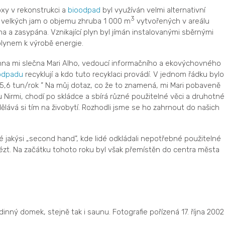
xy v rekonstrukci a
bioodpad
byl využíván velmi alternativní
3
 velkých jam o objemu zhruba 1 000 m
vytvořených v areálu
na a zasypána. Vznikající plyn byl jímán instalovanými sběrnými
plynem k výrobě energie.
linna mi slečna Mari Alho, vedoucí informačního a ekovýchovného
odpadu
recyklují a kdo tuto recyklaci provádí. V jednom řádku bylo
 5,6 tun/rok ” Na můj dotaz, co že to znamená, mi Mari pobaveně
 Nirmi, chodí po skládce a sbírá různé použitelné věci a druhotné
ělává si tím na živobytí. Rozhodli jsme se ho zahrnout do našich
é jakýsi „second hand”, kde lidé odkládali nepotřebné použitelné
dvézt. Na začátku tohoto roku byl však přemístěn do centra města
nný domek, stejně tak i saunu. Fotografie pořízená 17. října 2002