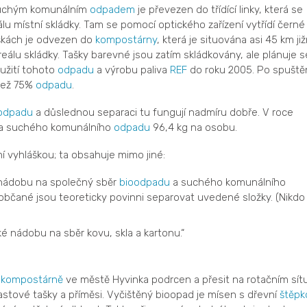
suchým komunálním
odpadem
je převezen do třídící linky, která se
u místní skládky. Tam se pomocí optického zařízení vytřídí černé
škách je odvezen do
kompostárny
, která je situována asi 45 km ji
álu skládky. Tašky barevné jsou zatím skládkovány, ale plánuje s
užití tohoto
odpadu
a výrobu paliva
REF
do roku 2005. Po spuště
 než 75%
odpadu
.
odpadu
a důslednou separaci tu fungují nadmíru dobře. V roce
a suchého komunálního
odpadu
96,4 kg na osobu.
í vyhláškou; ta obsahuje mimo jiné:
 nádobu na společný sběr
bioodpadu
a suchého komunálního
bčané jsou teoreticky povinni separovat uvedené složky. (Nikdo
é nádobu na sběr kovu, skla a kartonu.“
v
kompostárně
ve městě Hyvinka podrcen a přesit na rotačním sít
lastové tašky a příměsi. Vyčištěný bioopad je mísen s dřevní
štěpk