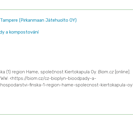
 Tampere (Pirkanmaan Jätehuolto OY)
dy a kompostování
a (1) region Hame, společnost Kiertokapula Oy.
Biom.cz
[online].
 WWW: <https://biom.cz/cz-bioplyn-bioodpady-a-
ospodarstvi-finska-1-region-hame-spolecnost-kiertokapula-oy