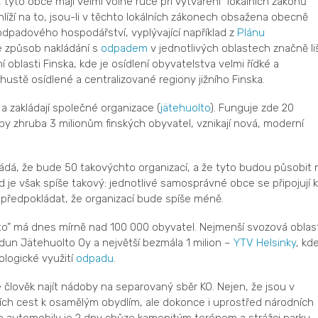
to obce mají velmi volné ruce při vytváření ”lokálních zákonů
íží na to, jsou-li v těchto lokálních zákonech obsažena obecně
 odpadového hospodářství, vyplývající například z
Plánu
e způsob nakládání s
odpadem
v jednotlivých oblastech značně liš
 oblasti Finska, kde je osídlení obyvatelstva velmi řídké a
hustě osídlené a centralizované regiony jižního Finska.
a zakládají společné organizace (
jätehuolto
). Funguje zde 20
žby zhruba 3 milionům finských obyvatel, vznikají nová, moderní
ádá, že bude 50 takovýchto organizací, a že tyto budou působit 
je však spíše takový: jednotlivé samosprávné obce se připojují k
y předpokládat, že organizací bude spíše méně.
to” má dnes mírně nad 100 000 obyvatel. Nejmenší svozová oblas
n Jätehuolto Oy a největší bezmála 1 milion –
YTV Helsinky
, kd
ologické využití
odpadu
.
člověk najít nádoby na separovaný sběr KO. Nejen, že jsou v
ních cest k osamělým obydlím, ale dokonce i uprostřed národních
 pro automobily je 2 dny chůze kamenitým terénem a strážci parku