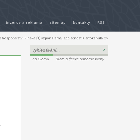
inzerce a reklama
sitemap
kontakty
RSS
 hospodářství Finska (1) region Hame, společnost Kiertokapula Oy
na Biomu
Biom a české odborné weby
í