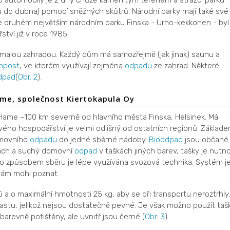
u do dubna) pomocí sněžných skůtrů. Národní parky mají také své
Ve druhém největším národním parku Finska - Urho-kekkonen - byl
tví již v roce 1985.
s malou zahradou. Každý dům má samozřejmě (jak jinak) saunu a
mpost
, ve kterém využívají zejména
odpadu
ze zahrad. Některé
dpad
(
Obr. 2
).
ame, společnost
Kiertokapula Oy
 Hame –100 km severně od hlavního města Finska, Helsinek. Má
ého hospodářství je velmi odlišný od ostatních regionů. Základ
movního
odpadu
do jedné sběrné nádoby.
Bioodpad
jsou občané
kách a suchý domovní
odpad
v taškách jiných barev, tašky je nutn
to způsobem sběru je lépe využívána svozová technika. Systém j
sám mohl poznat.
 a o maximální hmotnosti 25 kg, aby se při transportu neroztrhly.
lastu, jelikož nejsou dostatečně pevné. Je však možno použít taš
 barevně potištěny, ale uvnitř jsou černé (
Obr. 3
).