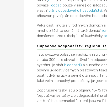
odvážejí
odpad
pouze v zimě ( od listopad
vlastní
plány odpadového hospodářství
. 
připraven první plán odpadového hospodářs
Velká část Finů žije v rodinných domcích 
mnoho z těchto domů má také domácí
ko
domácnosti zde ukládají také kuchyňský
o
Odpadové hospodářství regionu H
Tato svozová oblast se nachází v regionu
zhruba 300 tisíc obyvatel. Systém odpadov
systému je sběr
bioodpadů
a suchého do
povinni ukládat v černých plastových taš
opatřit dvěma uzly a pevně utáhnout. Tím
také velmi pohodlný pro občany, jak jsem 
Doporučené tašky jsou o objemu 15-75 litrů
Nepoužívají se tašky z biodegradabilního p
z místních supermarketů, které jsou na líci