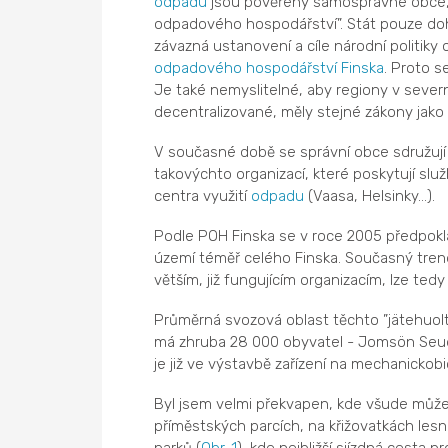
odpadu
jsou pověřeny samosprávné obce, ty
odpadového hospodářství”. Stát pouze dohl
závazná ustanovení a cíle národní politiky
odpadového hospodářství Finska
. Proto s
Je také nemyslitelné, aby regiony v severní
decentralizované, měly stejné zákony jako 
V současné době se správní obce sdružují 
takovýchto organizací, které poskytují slu
centra využití
odpadu
(Vaasa, Helsinky…).
Podle POH Finska se v roce 2005 předpokl
území téměř celého Finska. Současný trend 
větším, již fungujícím organizacím, lze ted
Průměrná svozová oblast těchto ”jätehuol
má zhruba 28 000 obyvatel - Jomsön Seudu
je již ve výstavbě zařízení na mechanickobi
Byl jsem velmi překvapen, kde všude může 
příměstských parcích, na křižovatkách les
parků (
Obr. 1
), kde nejbližší sjízdná cesta