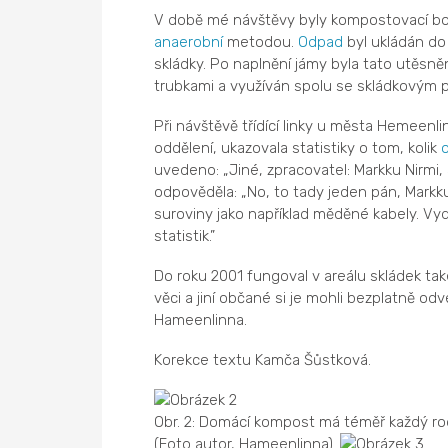
V době mé návštěvy byly kompostovací bo
anaerobní
metodou.
Odpad
byl ukládán do
skládky. Po naplnění jámy byla tato utěsně
trubkami a využíván spolu se skládkovým 
Při návštěvě třídící linky u města Hemeen
oddělení, ukazovala statistiky o tom, kolik
uvedeno: „Jiné, zpracovatel: Markku Nirmi,
odpověděla: „No, to tady jeden pán, Markku
suroviny jako například měděné kabely. Vyd
statistik.”
Do roku 2001 fungoval v areálu skládek tak
věci a jiní občané si je mohli bezplatně o
Hameenlinna.
Korekce textu Kamča Šůstková.
Obr. 2: Domácí kompost má téměř každý rodi
(Foto autor, Hameenlinna).