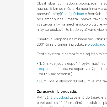
Obsah sběrných nádob s bioodpadem a 
nachází 5 km od města Hameenlinna v areál
barevné tašky(
Obr. 4
).
Odpad
v černých ta
od Hameenlinna u města Hyvinka, také v are
výstavba linky na mechanickobiologické vy
linky se očekává, že bude využíváno více
Osvětové kampaně na minimalizaci vzniku
2001 činila průměrná produkce
bioodpadu
Tento systém je samozřejmě zajištěn místn
”Dům, kde jsou alespoň 4 byty, musí mít
odpadu
a nádobu na separovaný papír a o
na to však nedohlíží).
Dům, kde je alespoň 10 bytů, musí mít tak
Zpracování bioodpadů:
Vytříděný
bioodpad
zabalený do tašek je 
o velikosti ok 10-12 cm, čímž se odstraní p