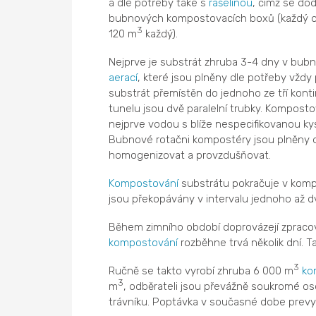
a dle potřeby také s
rašelinou
, čímž se do
bubnových kompostovacích boxů (každý 
3
120 m
každý).
Nejprve je substrát zhruba 3-4 dny v bub
aerací
, které jsou plněny dle potřeby vždy
substrát přemístěn do jednoho ze tří kon
tunelu jsou dvě paralelní trubky. Komposto
nejprve vodou s blíže nespecifikovanou ky
Bubnové rotačni kompostéry jsou plněny do
homogenizovat a provzdušňovat.
Kompostování
substrátu pokračuje v komp
jsou překopávány v intervalu jednoho až d
Během zimního období doprovázejí zpraco
kompostování
rozběhne trvá několik dní. T
3
Ručně se takto vyrobí zhruba 6 000 m
ko
3
m
, odběrateli jsou převážně soukromé oso
trávníku. Poptávka v současné dobe prevy