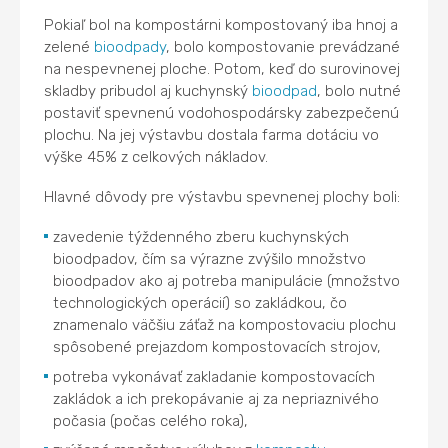
Pokiaľ bol na kompostárni kompostovaný iba hnoj a
zelené
bioodpady
, bolo kompostovanie prevádzané
na nespevnenej ploche. Potom, keď do surovinovej
skladby pribudol aj kuchynský
bioodpad
, bolo nutné
postaviť spevnenú vodohospodársky zabezpečenú
plochu. Na jej výstavbu dostala farma dotáciu vo
výške 45% z celkových nákladov.
Hlavné dôvody pre výstavbu spevnenej plochy boli:
zavedenie týždenného zberu kuchynských
bioodpadov, čím sa výrazne zvýšilo množstvo
bioodpadov ako aj potreba manipulácie (množstvo
technologických operácií) so zakládkou, čo
znamenalo väčšiu záťaž na kompostovaciu plochu
spôsobené prejazdom kompostovacích strojov,
potreba vykonávať zakladanie kompostovacích
zakládok a ich prekopávanie aj za nepriaznivého
počasia (počas celého roka),