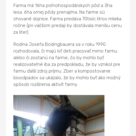
Farma má 16ha poľnohospodárskych pôd a 3ha
lesa. 6ha ornej pôdy prenajíma. Na farme sú
chované dojnice. Farma predáva 70tisíc litrov mlieka
ročne (pri väčšom predaji by dostávala menšiu cenu
za liter).
Rodina Josefa Bodingbauera sa v roku 1990
rozhodovala, či majú ísť deti pracovať mimo farmu
alebo či zostanú na farme, čo by mohlo byť
realizovateľné iba za predpokladu, že by vznikol pre
farmu ďalší zdroj príjmu. Zber a kompostovanie
bioodpadov sa ukázalo, že by mohlo byť ako možný
spôsob rozšírenia aktivít farmy.