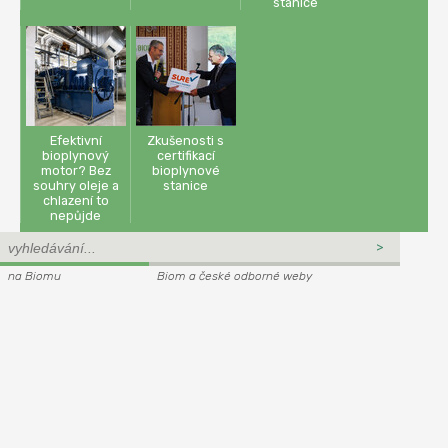
stanice
Efektivní
Zkušenosti s
bioplynový
certifikací
motor? Bez
bioplynové
souhry oleje a
stanice
chlazení to
nepůjde
na Biomu
Biom a české odborné weby