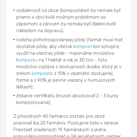
vzdialenosť od obce (kompostáreň by nemala byť
priamo v obci kvôli možným problémom so
zápachom a zároveň by nemala byť ďaleko kvôli
nákladom na dopravu),
rozloha poľnohospodárskej pôdy (farmár musí mať
dostatok pôdy, aby všetok
kompost
bol schopný
využiť na vlastnej pôde - maximálne množstvo
kompostu
na 1 hektár a rok je 30 ton - toto
množstvo vyplýva z dostupnosti dusíka, ktorý je v
zrelom
komposte
z 10% v okamžite dostupnej
forme a z 90% je pevne viazaný v humusových
látkach),
získanie certifikátu (museli absolvovať 2 - 3 kurzy
kompostovania),
Z pôvodných 40 farmárov zostalo pre obce
pracovať iba 20 farmárov. Postupne bolo v okrese
Freistadt zriadených 19 farmárskych a jedna
komunálna kompostáreň a 24 recyklačných centier