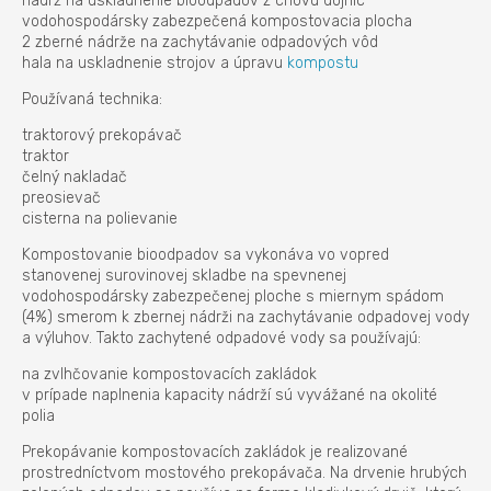
nádrž na uskladnenie bioodpadov z chovu dojníc
vodohospodársky zabezpečená kompostovacia plocha
2 zberné nádrže na zachytávanie odpadových vôd
hala na uskladnenie strojov a úpravu
kompostu
Používaná technika:
traktorový prekopávač
traktor
čelný nakladač
preosievač
cisterna na polievanie
Kompostovanie bioodpadov sa vykonáva vo vopred
stanovenej surovinovej skladbe na spevnenej
vodohospodársky zabezpečenej ploche s miernym spádom
(4%) smerom k zbernej nádrži na zachytávanie odpadovej vody
a výluhov. Takto zachytené odpadové vody sa používajú:
na zvlhčovanie kompostovacích zakládok
v prípade naplnenia kapacity nádrží sú vyvážané na okolité
polia
Prekopávanie kompostovacích zakládok je realizované
prostredníctvom mostového prekopávača. Na drvenie hrubých