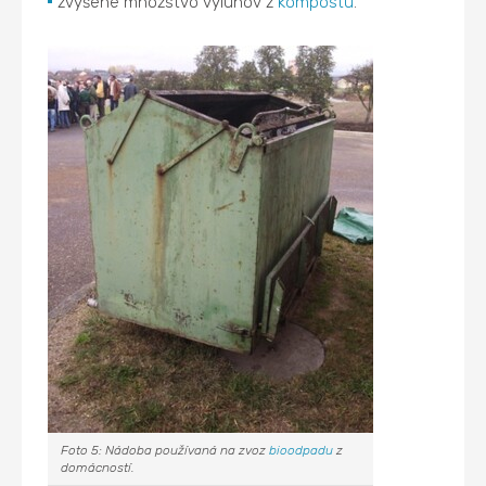
zvýšené množstvo výluhov z
kompostu
.
Foto 5: Nádoba používaná na zvoz
bioodpadu
z
domácností.