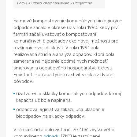
Foto 1: Budova Zberného dvora v Pregartene.
Farmové kompostovanie komunálnych biologických
odpadov začalo v okrese už v roku 1990, kedy prví
farmári začali uvažovať o kompostovaní
komunálnych bioodpadov ako novej možnosti pre
rozšírenie svojich aktivít. V roku 1991 bola
realizovaná štúdia a analýza odpadov, ktorá bola
zameraná na nájdenie optimálnych možností
smerovania odpadového hospodárstva okresu
Freistadt. Potreba týchto aktivít vznikla z dvoch
dôvodov:
uzatvorenie skládky komunálnych odpadov, ktorej
kapacita už bola naplnená,
odpadová legislatíva zakazujúca ukladanie
bioodpadov na skládky odpadov.
V rámci štúdie bolo zistené, že 40% zvyškového
komunálneho
odpadu
(ZKO) je zastúpené