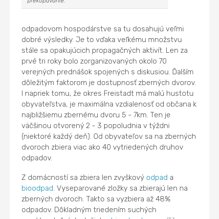
prekopávanie.
odpadovom hospodárstve sa tu dosahujú veľmi
dobré výsledky. Je to vďaka veľkému množstvu
stále sa opakujúcich propagačných aktivít. Len za
prvé tri roky bolo zorganizovaných okolo 70
verejných prednášok spojených s diskusiou. Ďalším
dôležitým faktorom je dostupnosť zberných dvorov.
I napriek tomu, že okres Freistadt má malú hustotu
obyvateľstva, je maximálna vzdialenosť od občana k
najbližšiemu zbernému dvoru 5 - 7km. Ten je
väčšinou otvorený 2 - 3 popoludnia v týždni
(niektoré každý deň). Od obyvateľov sa na zberných
dvoroch zbiera viac ako 40 vytriedených druhov
odpadov.
Z domácností sa zbiera len zvyškový
odpad
a
bioodpad
. Vyseparované zložky sa zbierajú len na
zberných dvoroch. Takto sa vyzbiera až 48%
odpadov. Dôkladným triedením suchých