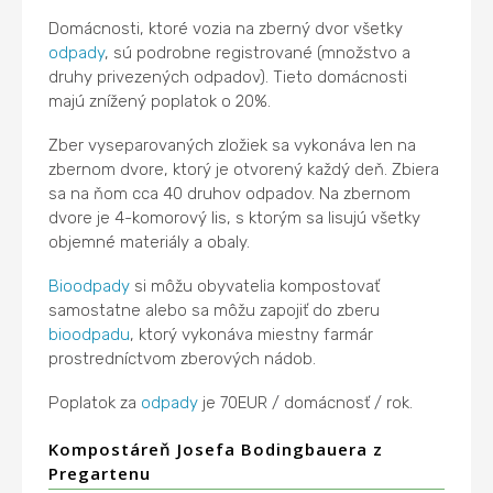
Domácnosti, ktoré vozia na zberný dvor všetky
odpady
, sú podrobne registrované (množstvo a
druhy privezených odpadov). Tieto domácnosti
majú znížený poplatok o 20%.
Zber vyseparovaných zložiek sa vykonáva len na
zbernom dvore, ktorý je otvorený každý deň. Zbiera
sa na ňom cca 40 druhov odpadov. Na zbernom
dvore je 4-komorový lis, s ktorým sa lisujú všetky
objemné materiály a obaly.
Bioodpady
si môžu obyvatelia kompostovať
samostatne alebo sa môžu zapojiť do zberu
bioodpadu
, ktorý vykonáva miestny farmár
prostredníctvom zberových nádob.
Poplatok za
odpady
je 70EUR / domácnosť / rok.
Kompostáreň Josefa Bodingbauera z
Pregartenu