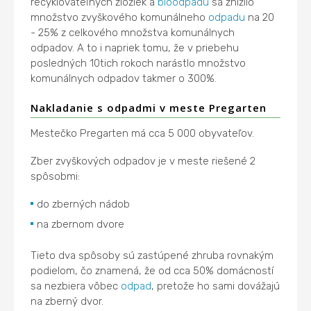
recyklovateľných zložiek a
bioodpadu
sa znížilo
množstvo zvyškového komunálneho
odpadu
na 20
- 25% z celkového množstva komunálnych
odpadov. A to i napriek tomu, že v priebehu
posledných 10tich rokoch narástlo množstvo
komunálnych odpadov takmer o 300%.
Nakladanie s odpadmi v meste Pregarten
Mestečko Pregarten má cca 5 000 obyvateľov.
Zber zvyškových odpadov je v meste riešené 2
spôsobmi:
do zberných nádob
na zbernom dvore
Tieto dva spôsoby sú zastúpené zhruba rovnakým
podielom, čo znamená, že od cca 50% domácností
sa nezbiera vôbec
odpad
, pretože ho sami dovážajú
na zberný dvor.