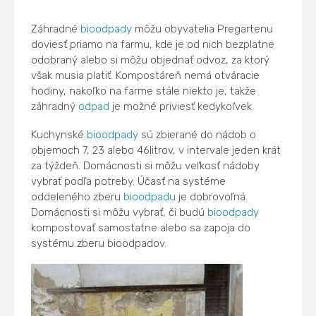
Záhradné
bioodpady
môžu obyvatelia Pregartenu
doviesť priamo na farmu, kde je od nich bezplatne
odobraný alebo si môžu objednať odvoz, za ktorý
však musia platiť. Kompostáreň nemá otváracie
hodiny, nakoľko na farme stále niekto je, takže
záhradný
odpad
je možné priviesť kedykoľvek.
Kuchynské
bioodpady
sú zbierané do nádob o
objemoch 7, 23 alebo 46litrov, v intervale jeden krát
za týždeň. Domácnosti si môžu veľkosť nádoby
vybrať podľa potreby. Účasť na systéme
oddeleného zberu
bioodpadu
je dobrovoľná.
Domácnosti si môžu vybrať, či budú
bioodpady
kompostovať samostatne alebo sa zapoja do
systému zberu bioodpadov.