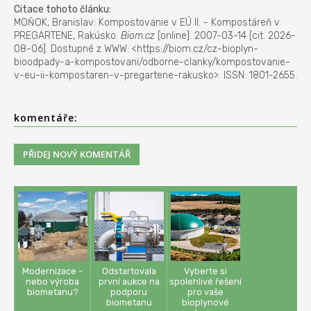
Citace tohoto článku:
MOŇOK, Branislav: Kompostovanie v EÚ II. - Kompostáreň v
PREGARTENE, Rakúsko.
Biom.cz
[online]. 2007-03-14 [cit. 2026-
08-06]. Dostupné z WWW: <https://biom.cz/cz-bioplyn-
bioodpady-a-kompostovani/odborne-clanky/kompostovanie-
v-eu-ii-kompostaren-v-pregartene-rakusko>. ISSN: 1801-2655.
komentáře:
Modernizace -
Odstartovala
Vyberte si
nebo výroba
první aukce na
spolehlivé řešení
biometanu?
podporu
pro vaše
biometanu
bioplynové