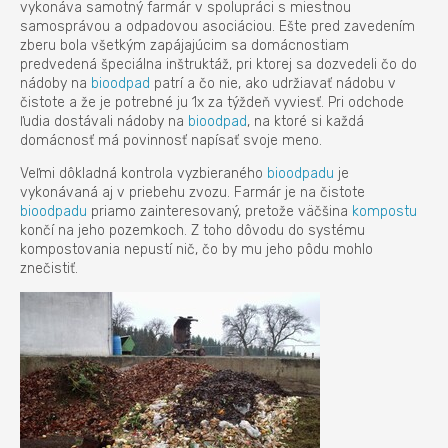
vykonáva samotný farmár v spolupráci s miestnou
samosprávou a odpadovou asociáciou. Ešte pred zavedením
zberu bola všetkým zapájajúcim sa domácnostiam
predvedená špeciálna inštruktáž, pri ktorej sa dozvedeli čo do
nádoby na
bioodpad
patrí a čo nie, ako udržiavať nádobu v
čistote a že je potrebné ju 1x za týždeň vyviesť. Pri odchode
ľudia dostávali nádoby na
bioodpad
, na ktoré si každá
domácnosť má povinnosť napísať svoje meno.
Veľmi dôkladná kontrola vyzbieraného
bioodpadu
je
vykonávaná aj v priebehu zvozu. Farmár je na čistote
bioodpadu
priamo zainteresovaný, pretože väčšina
kompostu
končí na jeho pozemkoch. Z toho dôvodu do systému
kompostovania nepustí nič, čo by mu jeho pôdu mohlo
znečistiť.