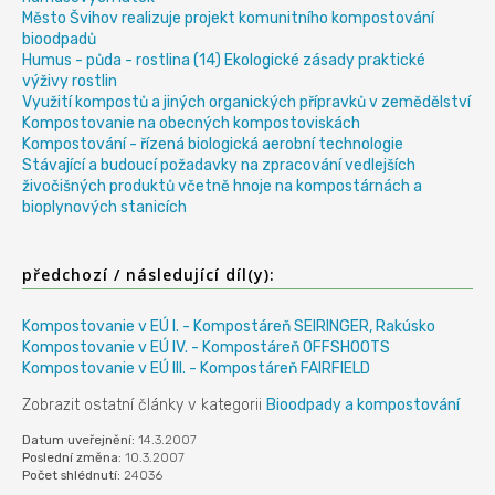
Město Švihov realizuje projekt komunitního kompostování
bioodpadů
Humus - půda - rostlina (14) Ekologické zásady praktické
výživy rostlin
Využití kompostů a jiných organických přípravků v zemědělství
Kompostovanie na obecných kompostoviskách
Kompostování - řízená biologická aerobní technologie
Stávající a budoucí požadavky na zpracování vedlejších
živočišných produktů včetně hnoje na kompostárnách a
bioplynových stanicích
předchozí / následující díl(y):
Kompostovanie v EÚ I. - Kompostáreň SEIRINGER, Rakúsko
Kompostovanie v EÚ IV. - Kompostáreň OFFSHOOTS
Kompostovanie v EÚ III. - Kompostáreň FAIRFIELD
Zobrazit ostatní články v kategorii
Bioodpady a kompostování
Datum uveřejnění:
14.3.2007
Poslední změna:
10.3.2007
Počet shlédnutí:
24036