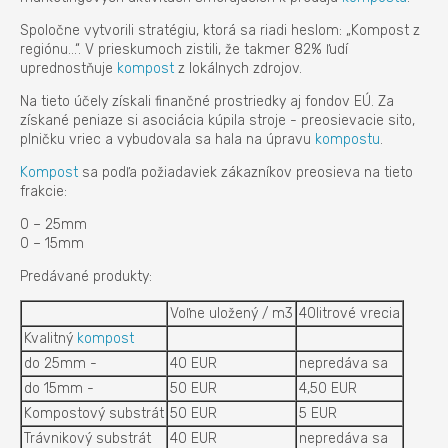
Spoločne vytvorili stratégiu, ktorá sa riadi heslom: „Kompost z
regiónu...“. V prieskumoch zistili, že takmer 82% ľudí
uprednostňuje
kompost
z lokálnych zdrojov.
Na tieto účely získali finančné prostriedky aj fondov EÚ. Za
získané peniaze si asociácia kúpila stroje - preosievacie sito,
plničku vriec a vybudovala sa hala na úpravu
kompostu
.
Kompost
sa podľa požiadaviek zákazníkov preosieva na tieto
frakcie:
0 – 25mm
0 – 15mm
Predávané produkty:
Voľne uložený / m3
40litrové vrecia
Kvalitný
kompost
do 25mm -
40 EUR
nepredáva sa
do 15mm -
50 EUR
4,50 EUR
Kompostový substrát
50 EUR
5 EUR
Trávnikový substrát
40 EUR
nepredáva sa