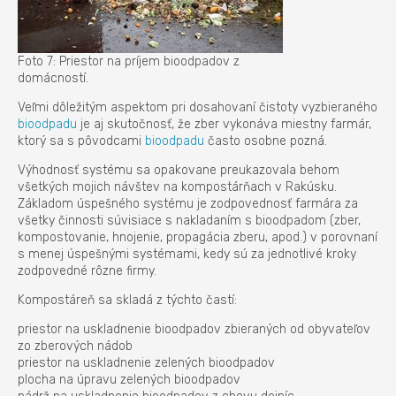
Foto 7: Priestor na príjem bioodpadov z
domácností.
Veľmi dôležitým aspektom pri dosahovaní čistoty vyzbieraného
bioodpadu
je aj skutočnosť, že zber vykonáva miestny farmár,
ktorý sa s pôvodcami
bioodpadu
často osobne pozná.
Výhodnosť systému sa opakovane preukazovala behom
všetkých mojich návštev na kompostárňach v Rakúsku.
Základom úspešného systému je zodpovednosť farmára za
všetky činnosti súvisiace s nakladaním s bioodpadom (zber,
kompostovanie, hnojenie, propagácia zberu, apod.) v porovnaní
s menej úspešnými systémami, kedy sú za jednotlivé kroky
zodpovedné rôzne firmy.
Kompostáreň sa skladá z týchto častí:
priestor na uskladnenie bioodpadov zbieraných od obyvateľov
zo zberových nádob
priestor na uskladnenie zelených bioodpadov
plocha na úpravu zelených bioodpadov