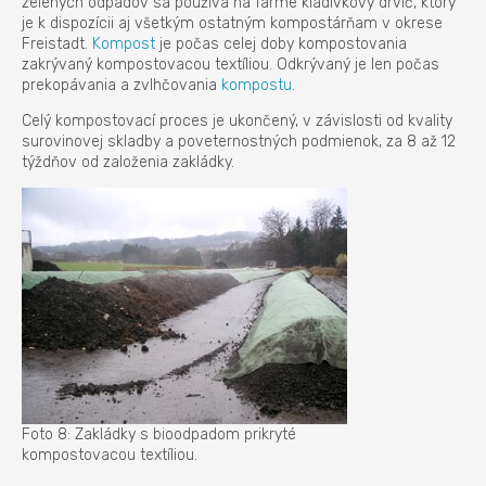
zelených odpadov sa používa na farme kladivkový drvič, ktorý
je k dispozícii aj všetkým ostatným kompostárňam v okrese
Freistadt.
Kompost
je počas celej doby kompostovania
zakrývaný kompostovacou textíliou. Odkrývaný je len počas
prekopávania a zvlhčovania
kompostu
.
Celý kompostovací proces je ukončený, v závislosti od kvality
surovinovej skladby a poveternostných podmienok, za 8 až 12
týždňov od založenia zakládky.
Foto 8: Zakládky s bioodpadom prikryté
kompostovacou textíliou.