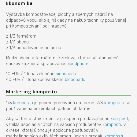
Ekonomika
Výstavba kompostovacej plochy a zberných nádrží na
odpadovú vodu, ako aj náklady na nákup techniky používanej
pri kompostovaní, boli hradené:
z 1/3 farmárom,
z 1/3 obcou,
z 1/3 odpadovou asociáciou.
Medzi obcou a farmárom je zmluva, ktorou sú stanovené
sadzby za zber a spracovanie
bioodpadu
:
10 EUR / 1 tona zeleného
bioodpadu
40 EUR / 1 tona kuchynského
bioodpadu
Marketing kompostu
1/3
kompostu
je priamo predávaná na farme. 2/3
kompostu
sú
používané na pozemkoch patriacich farme.
Aby sa tento stav zmenil v prospech predávajúceho
kompost
,
vznikla asociácia 10tich najväčších producentov
kompostu
v
okrese, ktorej úlohou je spoločne postupovať v
marketingových aktivitách smerujúcich k predaju
kompostu
.