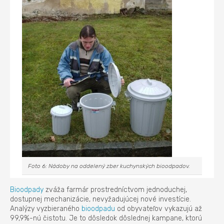
Foto 6: Nádoby na oddelený zber kuchynských bioodpadov.
Bioodpady
zváža farmár prostredníctvom jednoduchej,
dostupnej mechanizácie, nevyžadujúcej nové investície.
Analýzy vyzbieraného
bioodpadu
od obyvateľov vykazujú až
99,9%-nú čistotu. Je to dôsledok dôslednej kampane, ktorú