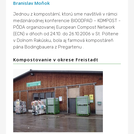
Branislav Moňok
Jednou z kompostární, ktorú sme navštívili v rámci
medzinárodnej konferencie BIOODPAD – KOMPOST -
PÔDA organizovanej European Compost Network
(ECN) v dňoch od 24.10. do 26.10.2006 v St. Pöltene
v Dolnom Rakúsku, bola aj farmová kompostáreň
pána Bodingbauera z Pregartenu .
Kompostovanie v okrese Freistadt