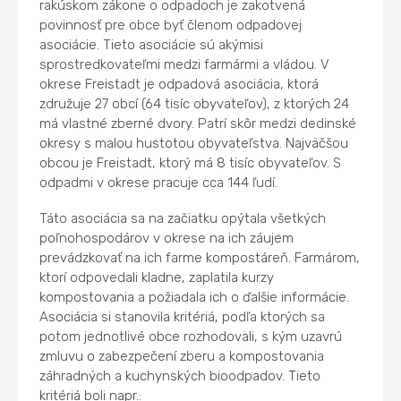
rakúskom zákone o odpadoch je zakotvená
povinnosť pre obce byť členom odpadovej
asociácie. Tieto asociácie sú akýmisi
sprostredkovateľmi medzi farmármi a vládou. V
okrese Freistadt je odpadová asociácia, ktorá
združuje 27 obcí (64 tisíc obyvateľov), z ktorých 24
má vlastné zberné dvory. Patrí skôr medzi dedinské
okresy s malou hustotou obyvateľstva. Najväčšou
obcou je Freistadt, ktorý má 8 tisíc obyvateľov. S
odpadmi v okrese pracuje cca 144 ľudí.
Táto asociácia sa na začiatku opýtala všetkých
poľnohospodárov v okrese na ich záujem
prevádzkovať na ich farme kompostáreň. Farmárom,
ktorí odpovedali kladne, zaplatila kurzy
kompostovania a požiadala ich o ďalšie informácie.
Asociácia si stanovila kritériá, podľa ktorých sa
potom jednotlivé obce rozhodovali, s kým uzavrú
zmluvu o zabezpečení zberu a kompostovania
záhradných a kuchynských bioodpadov. Tieto
kritériá boli napr.: