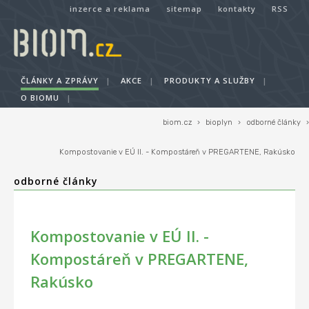
inzerce a reklama
sitemap
kontakty
RSS
ČLÁNKY A ZPRÁVY
|
AKCE
|
PRODUKTY A SLUŽBY
|
O BIOMU
|
biom.cz
›
bioplyn
›
odborné články
›
Kompostovanie v EÚ II. - Kompostáreň v PREGARTENE, Rakúsko
odborné články
Kompostovanie v EÚ II. -
Kompostáreň v PREGARTENE,
Rakúsko