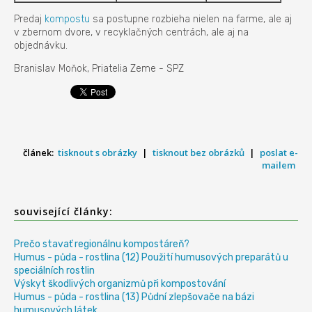
Predaj
kompostu
sa postupne rozbieha nielen na farme, ale aj
v zbernom dvore, v recyklačných centrách, ale aj na
objednávku.
Branislav Moňok, Priatelia Zeme - SPZ
článek:
tisknout s obrázky
|
tisknout bez obrázků
|
poslat e-
mailem
související články:
Prečo stavať regionálnu kompostáreň?
Humus - půda - rostlina (12) Použití humusových preparátů u
speciálních rostlin
Výskyt škodlivých organizmů při kompostování
Humus - půda - rostlina (13) Půdní zlepšovače na bázi
humusových látek