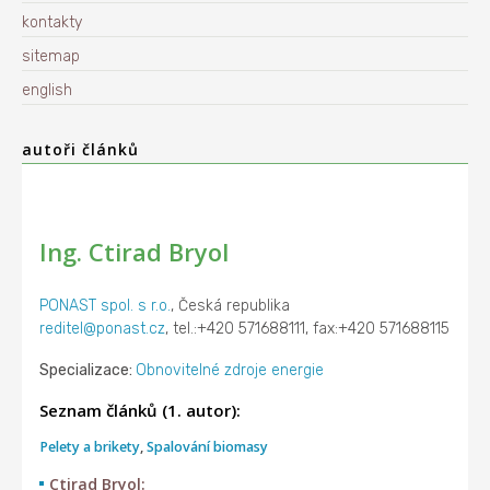
kontakty
sitemap
english
autoři článků
Ing. Ctirad Bryol
PONAST spol. s r.o.
, Česká republika
reditel@ponast.cz
, tel.:+420 571688111, fax:+420 571688115
Specializace:
Obnovitelné zdroje energie
Seznam článků (1. autor):
Pelety a brikety
,
Spalování biomasy
Ctirad Bryol: