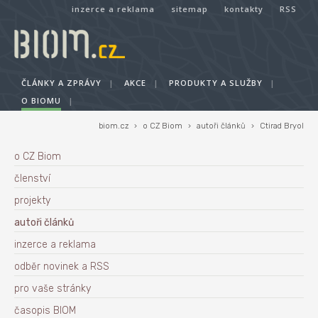
inzerce a reklama
sitemap
kontakty
RSS
ČLÁNKY A ZPRÁVY
|
AKCE
|
PRODUKTY A SLUŽBY
|
O BIOMU
|
biom.cz
›
o CZ Biom
›
autoři článků
›
Ctirad Bryol
o CZ Biom
členství
projekty
autoři článků
inzerce a reklama
odběr novinek a RSS
pro vaše stránky
časopis BIOM