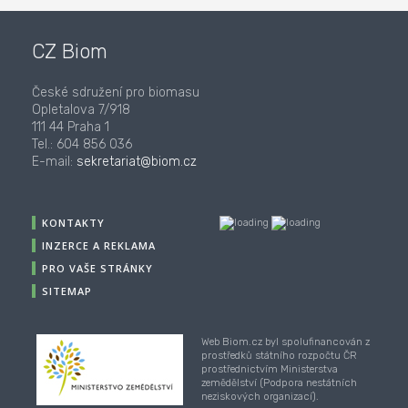
CZ Biom
České sdružení pro biomasu
Opletalova 7/918
111 44 Praha 1
Tel.: 604 856 036
E-mail:
sekretariat@biom.cz
KONTAKTY
INZERCE A REKLAMA
PRO VAŠE STRÁNKY
SITEMAP
Web Biom.cz byl spolufinancován z
prostředků státního rozpočtu ČR
prostřednictvím Ministerstva
zemědělství (Podpora nestátních
neziskových organizací).