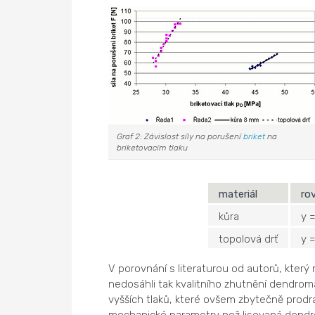
Graf 2: Závislost síly na porušení
briket
na
briketovacím tlaku
materiál
ro
kůra
y 
topolová drť
y =
V porovnání s literaturou od autorů, který m
nedosáhli tak kvalitního zhutnění dendromas
vyšších tlaků, které ovšem zbytečně prodra