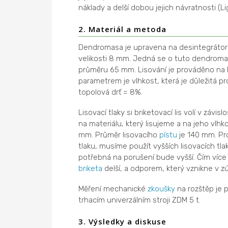
náklady a delší dobou jejich návratnosti (
2. Materiál a metoda
Dendromasa je upravena na desintegrátoru 
velikosti 8 mm. Jedná se o tuto dendromas
průměru 65 mm. Lisování je prováděno na b
parametrem je vlhkost, která je důležitá pro
topolová drť = 8%.
Lisovací tlaky si briketovací lis volí v závis
na materiálu, který lisujeme a na jeho vl
mm. Průměr lisovacího
pístu
je 140 mm. Pro
tlaku, musíme použít vyšších lisovacích tla
potřebná na porušení bude vyšší. Čím víc
briketa
delší, a odporem, který vznikne v zúž
Měření mechanické
zkoušky
na rozštěp je 
trhacím univerzálním stroji ZDM 5 t.
3. Výsledky a diskuse