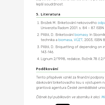
lepší soudržnost.
5. Literatura
Brožek M.: Briketování nekovového
odp
Univerzita Radom 2001. s. 84 – 87. ISBN
Plíštil, D.: Briketování
biomasy
. In Sborn
technika a
biomasa
,
VÚZT
, 2003, ISBN 
Plíštil, D.: Briquetting of depending o
143-146.
Lignum 2/1998, redakce, Ročník 78 č.2
Poděkování
Tento příspěvek vznikl za finanční podpor
dávkování briketovacího lisu s výstupem na
grantová agentura České zemědělské univer
Článek byl publikován ve sborníku k akci:
Ma