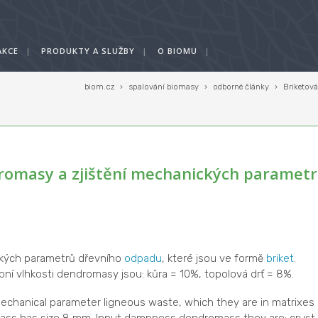
AKCE
|
PRODUKTY A SLUŽBY
|
O BIOMU
|
biom.cz
›
spalování biomasy
›
odborné články
›
Briketov
romasy a zjištění mechanických paramet
ických parametrů dřevního
odpadu
, které jsou ve formě
briket
.
pní vlhkosti dendromasy jsou: kůra = 10%, topolová drť = 8%.
chanical parameter ligneous waste, which they are in matrixes