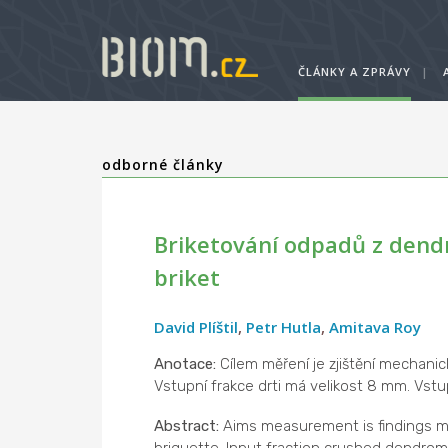
ČLÁNKY A ZPRÁVY
|
odborné články
Briketování odpadů z dend
briket
David Plíštil
,
Petr Hutla
,
Amitava Roy
Anotace:
Cílem měření je zjištění mechan
Vstupní frakce drti má velikost 8 mm. Vstu
Abstract:
Aims measurement is findings me