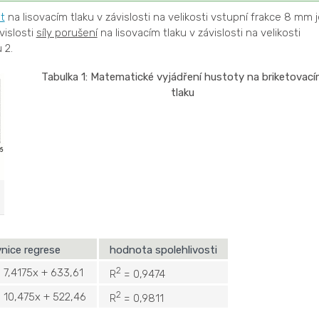
et
na lisovacím tlaku v závislosti na velikosti vstupní frakce 8 mm j
vislosti
síly porušení
na lisovacím tlaku v závislosti na velikosti
 2.
Tabulka 1: Matematické vyjádření hustoty na briketovac
tlaku
vnice regrese
hodnota spolehlivosti
2
= 7,4175x + 633,61
R
= 0,9474
2
= 10,475x + 522,46
R
= 0,9811