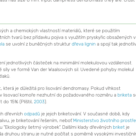
mass has size 8 mm. Input dampness dendromass they are: crust
ých a chemických vlastností materiálů, které se použitím
ních tvarů bez přídavku pojiva s využitím pryskyřic obsažených v
pla
se uvolní z buněčných struktur
dřeva
lignin
a spojí tak jednotli
ížení jednotlivých částeček na minimální molekulovou vzdálenost.
nné síly ve formě Van der Waalsových sil. Uvedené pohyby molekul
laků.
 která je důležitá pro lisování dendromasy. Pokud vlhkost
 v lisovací komoře nezhutní do požadovaného rozměru a
briketa
s
do 15% (Plíštil,
2003
).
ch dřevních
odpadů
je jejich briketování. V současné době, kdy
livu, je briketování řešením, neboť
Ministerstvo životního prostře
"Ekologicky šetrný výrobek". Dalšími klady dřevěných
briket
je
. Na druhou stranu je nutné počítat s poměrně vysokými investiční