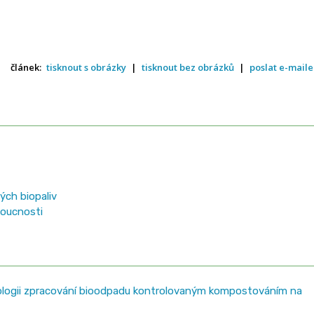
článek:
tisknout s obrázky
|
tisknout bez obrázků
|
poslat e-mail
ých biopaliv
doucnosti
nologii zpracování bioodpadu kontrolovaným kompostováním na