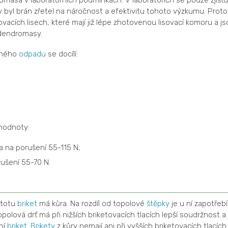
asa v laboratorních podmínkách. V laboratořích se pouze zjišťuj
 byl brán zřetel na náročnost a efektivitu tohoto výzkumu. Proto
vacích lisech, které mají již lépe zhotovenou lisovací komoru a js
 dendromasy.
ěného
odpadu
se docílí:
hodnoty:
íla na porušení 55-115 N;
orušení 55-70 N.
stotu
briket
má kůra. Na rozdíl od topolové
štěpky
je u ní zapotřebí
Topolová drť má při nižších briketovacích tlacích lepší soudržnost a 
ní
briket
.
Brikety
z kůry nemají ani při vyšších briketovacích tlacích