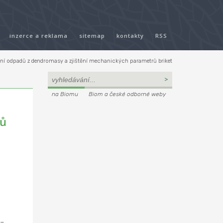
inzerce a reklama
sitemap
kontakty
RSS
ání odpadů z dendromasy a zjištění mechanických parametrů briket
na Biomu
Biom a české odborné weby
rů