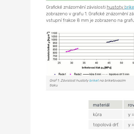
Grafické znázornění závislosti
hustoty
brik
zobrazeno v grafu 1. Grafické znázornění zá
vstupní frakce 8 mm je zobrazeno na grafu
Graf 1: Závislost hustoty
briket
na briketovacím
tlaku
materiál
ro
kůra
y 
topolová drť
y 