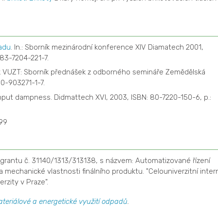
adu
. In.: Sborník mezinárodní konference XIV Diamatech 2001,
 83-7204-221-7.
ík VUZT: Sborník přednášek z odborného semináře Zemědělská
80-903271-1-7.
n input dampness. Didmattech XVI, 2003, ISBN: 80-7220-150-6, p.:
/99
y grantu č. 31140/1313/313138, s názvem: Automatizované řízení
 mechanické vlastnosti finálního produktu. "Celouniverzitní intern
zity v Praze".
teriálové a energetické využití odpadů
.