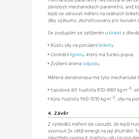
mechanické parametry než lisovaná dendrom
závislosti mechanických parametrů, aniž by
lepší se věnovat měření na reálných briketo
díky výzkumu, zkonstruovány pro lisování
Se zvyšujícím se zatížením u
briket
z dřev
Růstu síly na porušení
brikety
.
Uvolnění
ligninu
, který má funkci pojiva.
Zvýšení aroma
odpadu
.
Měřená dendromasa má tyto mechanické 
-3
topolová drť: hustota 810-880 kg.m
, s
-3
kůra: hustota 960-1010 kg.m
, síla na p
4. Závěr
Z výsledků měření lze usoudit, že lepší hu
vyvinout 2x větší energii na její zhutnění. 
zapotřebí vyvinout značnou sílu na poruše