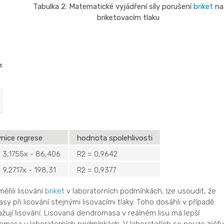
Tabulka 2: Matematické vyjádření síly porušení
briket
na
briketovacím tlaku
vnice regrese
hodnota spolehlivosti
= 3,1755x - 86,406
R2 = 0,9642
 9,2717x - 198,31
R2 = 0,9377
ěřili lisování
briket
v laboratorních podmínkách, lze usoudit, že
y při lisování stejnými lisovacími tlaky. Toho dosáhli v případě
žují lisování. Lisovaná dendromasa v reálném lisu má lepší