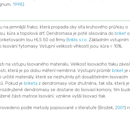
Lignum,
1998
).
na jemnější frakci, která propadla oky síta kruhového průřezu o
u: kůra a topolová drť. Dendromasa je poté slisována do
briket
o
riketovacím lisu HLS 50 od firmy
Briklis s.r.o.
Základním vstupním
 lisování fytomasy. Vstupní velikosti vlhkostí jsou: kůra = 10%,
losti na vstupu lisovaného materiálu. Velikost lisovacího tlaku závisí
hkosti, která je po dobu měření neměnná. Výstupní průměr
briket
je 
 určité materiály, které se nezhutnily při dosažitelném lisovacím
ků. Pokud je
briketa
z dendromasy více zhutněna, tak síla, která je
e rozdružené dendromasy se dostane do lisovací komory, tím bud
ené části matrice lisování, vznikne vyšší lisovací tlak.
provedeno podle metody popisované v literatuře (Brožek,
2001
) 