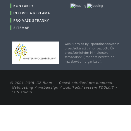
KONTAKTY
INZERCE A REKLAMA
PRO VAŠE STRÁNKY
SITEMAP
Web Biom.cz byl spolufinancován z
prostředků státního rozpočtu ČR
prostřednictvím Ministerstva
zemědělství (Podpora nestátních
neziskových organizací).
© 2001-2018, CZ Biom - České sdružení pro biomasu,
Webhosting
/
webdesign
/
publikační systém TOOLKIT
-
ECN studio