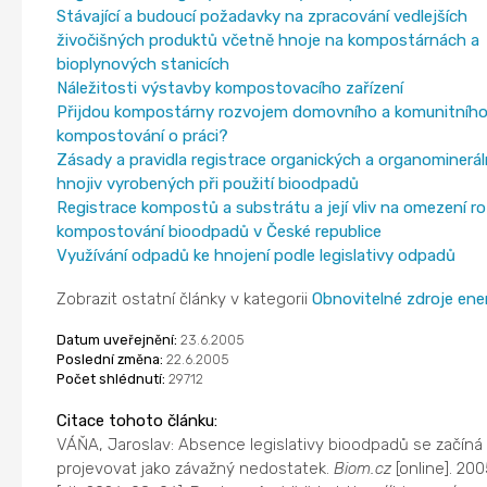
Stávající a budoucí požadavky na zpracování vedlejších
živočišných produktů včetně hnoje na kompostárnách a
bioplynových stanicích
Náležitosti výstavby kompostovacího zařízení
Přijdou kompostárny rozvojem domovního a komunitníh
kompostování o práci?
Zásady a pravidla registrace organických a organominerál
hnojiv vyrobených při použití bioodpadů
Registrace kompostů a substrátu a její vliv na omezení r
kompostování bioodpadů v České republice
Využívání odpadů ke hnojení podle legislativy odpadů
Zobrazit ostatní články v kategorii
Obnovitelné zdroje ene
Datum uveřejnění:
23.6.2005
Poslední změna:
22.6.2005
Počet shlédnutí:
29712
Citace tohoto článku:
VÁŇA, Jaroslav: Absence legislativy bioodpadů se začíná
projevovat jako závažný nedostatek.
Biom.cz
[online]. 20