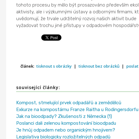
tohoto procesu by mělo být prosazováno především ekol
aktivisty, ale i výzkumnými ústavy a odbornými firmami, kt
uvědomují, že trvale udržitelný rozvoj našich aktivit bude
vyžadovat trochu jiné přístupy v odpadovém hospodářstv
článek:
tisknout s obrázky
|
tisknout bez obrázků
|
poslat
související články:
Kompost, stmelující prvek odpadářů a zemědělců
Exkurze na kompostárnu Franze Raitha u Rodingersdorfu
Jak na bioodpady? Zkušenosti z Německa (1)
Poslanci dali zelenou kompostování bioodpadu
Je hnůj odpadem nebo organickým hnojivem?
Legislativa biologicky rozložitelných odpadů