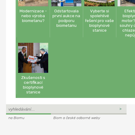
Modernizace -
Odstartovala
Vyberte si
Efekt
nebo výroba
první aukce na
spolehlivé
bioply
biometanu?
podporu
řešení pro vaše
motor?
biometanu
bioplynové
souhry o
stanice
chlaze
nepů
Zkušenosti s
certifikací
bioplynové
stanice
na Biomu
Biom a české odborné weby