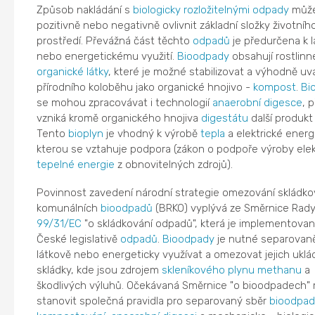
Způsob nakládání s
biologicky rozložitelnými odpady
můž
pozitivně nebo negativně ovlivnit základní složky životníh
prostředí. Převážná část těchto
odpadů
je předurčena k 
nebo energetickému využití.
Bioodpady
obsahují rostlinné
organické látky
, které je možné stabilizovat a výhodně uv
přírodního koloběhu jako organické hnojivo -
kompost
.
Bi
se mohou zpracovávat i technologií
anaerobní digesce
, p
vzniká kromě organického hnojiva
digestátu
další produkt
Tento
bioplyn
je vhodný k výrobě
tepla
a elektrické energ
kterou se vztahuje podpora (zákon o podpoře výroby elek
tepelné energie
z obnovitelných zdrojů).
Povinnost zavedení národní strategie omezování skládko
komunálních
bioodpadů
(BRKO) vyplývá ze Směrnice Rad
99/31/EC
"o skládkování odpadů", která je implementovan
České legislativě
odpadů
.
Bioodpady
je nutné separovaně
látkově nebo energeticky využívat a omezovat jejich uklá
skládky, kde jsou zdrojem
skleníkového plynu
methanu
a
škodlivých výluhů. Očekávaná Směrnice "o bioodpadech" 
stanovit společná pravidla pro separovaný sběr
bioodpa