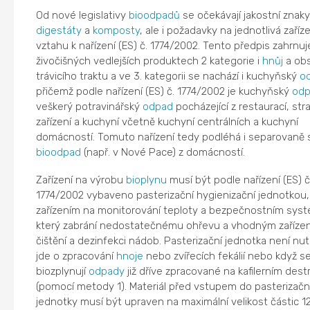
Od nové legislativy
bioodpadů
se očekávají jakostní znaky
digestáty
a
komposty
, ale i požadavky na jednotlivá zaříz
vztahu k nařízení (ES) č. 1774/2002. Tento předpis zahrnuj
živočišných vedlejších produktech 2 kategorie i
hnůj
a ob
trávicího traktu a ve 3. kategorii se nachází i kuchyňský
o
přičemž podle nařízení (ES) č. 1774/2002 je kuchyňský
odp
veškerý potravinářský
odpad
pocházející z restaurací, str
zařízení a kuchyní včetně kuchyní centrálních a kuchyní
domácností. Tomuto nařízení tedy podléhá i separovaně 
bioodpad
(např. v Nové Pace) z domácností.
Zařízení na výrobu
bioplynu
musí být podle nařízení (ES) č
1774/2002 vybaveno pasterizační hygienizační jednotkou,
zařízením na monitorování teploty a bezpečnostním sys
který zabrání nedostatečnému ohřevu a vhodným zaříze
čištění a dezinfekci nádob. Pasterizační jednotka není nut
jde o zpracování
hnoje
nebo zvířecích fekálií nebo když s
biozplynují
odpady
již dříve zpracované na kafilerním dest
(pomocí metody 1). Materiál před vstupem do pasterizačn
jednotky musí být upraven na maximální velikost částic 