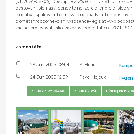
[cit. 2026-08-06]. Dostupné z WWW: <https://biom.cz/cz-
pestovani-biomasy-obnovitelne-zdroje-energie-bioplyn-
biopaliva-spalovani-biomasy-bioodpady-a-kompostovani
biometan/odborne-clanky/absence-legislativy-bioodpad
zacina-projevovat-jako-zavazny-nedostatek>. ISSN: 1801
komentáře:
23 Jun 2005 08:04
M. Florin
Kompos
24 Jun 2005 12:39
Pavel Hejduk
Hygien