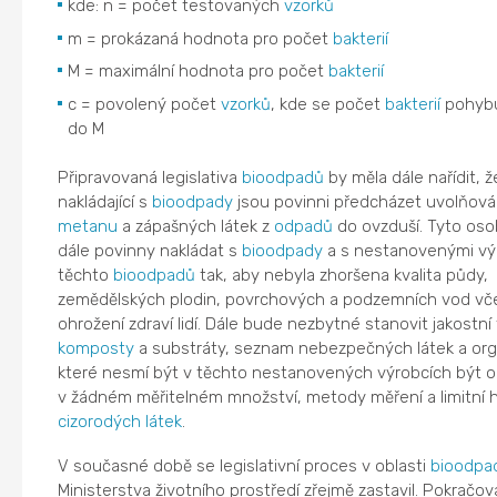
kde: n = počet testovaných
vzorků
m = prokázaná hodnota pro počet
bakterií
M = maximální hodnota pro počet
bakterií
c = povolený počet
vzorků
, kde se počet
bakterií
pohybu
do M
Připravovaná legislativa
bioodpadů
by měla dále nařídit, 
nakládající s
bioodpady
jsou povinni předcházet uvolňová
metanu
a zápašných látek z
odpadů
do ovzduší. Tyto oso
dále povinny nakládat s
bioodpady
a s nestanovenými vý
těchto
bioodpadů
tak, aby nebyla zhoršena kvalita půdy,
zemědělských plodin, povrchových a podzemních vod vč
ohrožení zdraví lidí. Dále bude nezbytné stanovit jakostní 
komposty
a substráty, seznam nebezpečných látek a or
které nesmí být v těchto nestanovených výrobcích být 
v žádném měřitelném množství, metody měření a limitní
cizorodých látek
.
V současné době se legislativní proces v oblasti
bioodpa
Ministerstva životního prostředí zřejmě zastavil. Pokračov