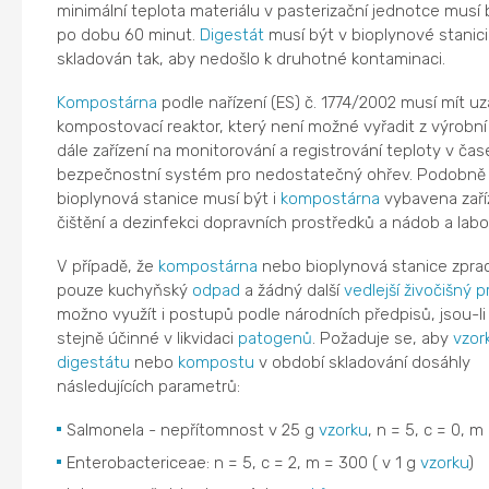
minimální teplota materiálu v pasterizační jednotce musí 
po dobu 60 minut.
Digestát
musí být v bioplynové stanici
skladován tak, aby nedošlo k druhotné kontaminaci.
Kompostárna
podle nařízení (ES) č. 1774/2002 musí mít u
kompostovací reaktor, který není možné vyřadit z výrobní 
dále zařízení na monitorování a registrování teploty v čas
bezpečnostní systém pro nedostatečný ohřev. Podobně 
bioplynová stanice musí být i
kompostárna
vybavena zaří
čištění a dezinfekci dopravních prostředků a nádob a labor
V případě, že
kompostárna
nebo bioplynová stanice zpra
pouze kuchyňský
odpad
a žádný další
vedlejší živočišný 
možno využít i postupů podle národních předpisů, jsou-l
stejně účinné v likvidaci
patogenů
. Požaduje se, aby
vzor
digestátu
nebo
kompostu
v období skladování dosáhly
následujících parametrů:
Salmonela - nepřítomnost v 25 g
vzorku
, n = 5, c = 0, m
Enterobactericeae: n = 5, c = 2, m = 300 ( v 1 g
vzorku
)