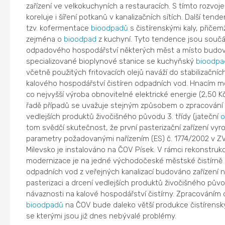
zařízení ve velkokuchyních a restauracích. S tímto rozvoj
koreluje i šíření potkanů v kanalizačních sítích. Další tende
tzv. kofermentace
bioodpadů
s čistírenskými kaly, přičem
zejména o
bioodpad
z kuchyní. Tyto tendence jsou součá
odpadového hospodářství některých měst a místo budov
specializované bioplynové stanice se kuchyňský
bioodpa
včetně použitých fritovacích olejů naváží do stabilizačníc
kalového hospodářství čistíren odpadních vod. Hnacím m
co nejvyšší výroba obnovitelné elektrické energie (2,50 K
řadě případů se uvažuje stejným způsobem o zpracování
vedlejších produktů živočišného původu 3. třídy (jateční
o
tom svědčí skutečnost, že první pasterizační zařízení vyr
parametry požadovanými nařízením (ES) č. 1774/2002 v Z
Milevsko je instalováno na ČOV Písek. V rámci rekonstruk
modernizace je na jedné východočeské městské čistírně
odpadních vod z veřejných kanalizací budováno zařízení 
pasterizaci a drcení vedlejších produktů živočišného pův
návaznosti na kalové hospodářství čistírny. Zpracováním 
bioodpadů
na ČOV bude daleko větší produkce čistírenský
se kterými jsou již dnes nebývalé problémy.