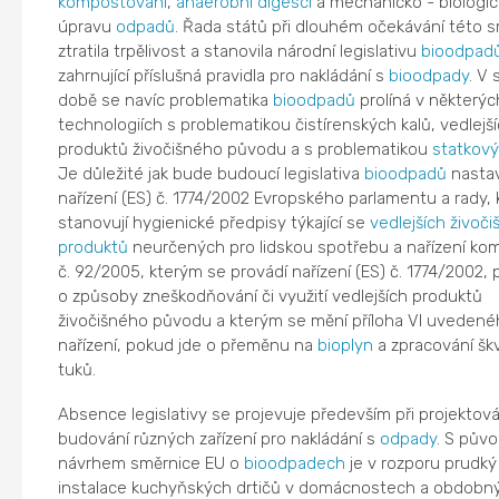
kompostování
,
anaerobní digesci
a mechanicko - biologi
úpravu
odpadů
. Řada států při dlouhém očekávání této 
ztratila trpělivost a stanovila národní legislativu
bioodpad
zahrnující příslušná pravidla pro nakládání s
bioodpady
. V
době se navíc problematika
bioodpadů
prolíná v některýc
technologiích s problematikou čistírenských kalů, vedlejš
produktů živočišného původu a s problematikou
statkový
Je důležité jak bude budoucí legislativa
bioodpadů
nasta
nařízení (ES) č. 1774/2002 Evropského parlamentu a rady,
stanovují hygienické předpisy týkající se
vedlejších živoč
produktů
neurčených pro lidskou spotřebu a nařízení kom
č. 92/2005, kterým se provádí nařízení (ES) č. 1774/2002, 
o způsoby zneškodňování či využití vedlejších produktů
živočišného původu a kterým se mění příloha VI uvedené
nařízení, pokud jde o přeměnu na
bioplyn
a zpracování šk
tuků.
Absence legislativy se projevuje především při projektová
budování různých zařízení pro nakládání s
odpady
. S pův
návrhem směrnice EU o
bioodpadech
je v rozporu prudký
instalace kuchyňských drtičů v domácnostech a obdobn