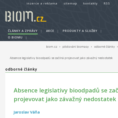
inzerce a reklama
sitemap
kontakty
RSS
ČLÁNKY A ZPRÁVY
|
AKCE
|
PRODUKTY A SLUŽBY
|
O BIOMU
|
biom.cz
›
pěstování biomasy
›
odborné články
›
Absence legislativy bioodpadů se začíná projevovat jako závažný nedostatek
odborné články
Absence legislativy bioodpadů se za
projevovat jako závažný nedostatek
Jaroslav Váňa