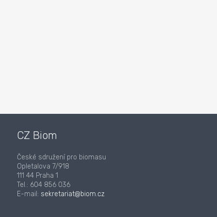
CZ Biom
České sdružení pro biomasu
Opletalova 7/918
111 44 Praha 1
Tel.: 604 856 036
E-mail:
sekretariat@biom.cz