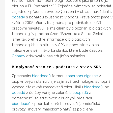
těchto moderních technologií, podobně jako je tomu již
dlouho v EU "patnáctce" ". Zejména Německo lze pokládat
za jednu z předních evropských zemí v oblasti nakládání s
odpady
s bohatou zkušeností v oboru. Právě proto jsme v
květnu 2005 připravili zejména pro podnikatele z ČR
pracovní návštěvu, jejímž cílem bylo poznání biologických
technologií v praxi na území Bavorska a Saska. Získali
jsme tak přehledné informace o biologických
technologiích a o situaci v SRN a podstatné z nich
naleznete v sérii několika článků, které bude časopis
Odpady
otiskovat v následujících měsících.
Bioplynové stanice - podstata a stav v SRN
Zpracování
bioodpadů
formou
anaerobní digesce
v
bioplynových stanicích je zajímavá technologie, schopná
vysoce efektivně zpracovat širokou škálu
bioodpadů
, od
odpadů
z údržby veřejné zeleně,
bioodpadů
z
domácností, ze stravoven a kuchyní, přes řadu
bioodpadů
z podnikatelských provozů (zemědělské
provozy, lihovary, masokombináty) až po cíleně