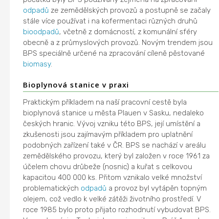
odpadů
ze zemědělských provozů a postupně se začaly
stále více používat i na kofermentaci různých druhů
bioodpadů
, včetně z domácností, z komunální sféry
obecně a z průmyslových provozů. Novým trendem jsou
BPS speciálně určené na zpracování cíleně pěstované
biomasy
.
Bioplynová stanice v praxi
Praktickým příkladem na naší pracovní cestě byla
bioplynová stanice u města Plauen v Sasku, nedaleko
českých hranic. Vývoj vzniku této BPS, její umístění a
zkušenosti jsou zajímavým příkladem pro uplatnění
podobných zařízení také v ČR. BPS se nachází v areálu
zemědělského provozu, který byl založen v roce 1961 za
účelem chovu drůbeže (nosnic) a kuřat s celkovou
kapacitou 400 000 ks. Přitom vznikalo velké množství
problematických
odpadů
a provoz byl vytápěn topným
olejem, což vedlo k velké zátěži životního prostředí. V
roce 1985 bylo proto přijato rozhodnutí vybudovat BPS.