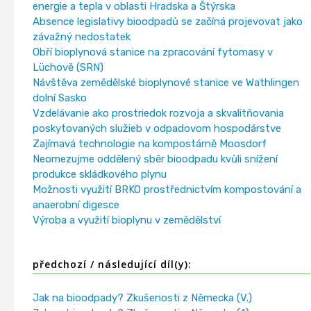
energie a tepla v oblasti Hradska a Štýrska
Absence legislativy bioodpadů se začíná projevovat jako
závažný nedostatek
Obří bioplynová stanice na zpracování fytomasy v
Lüchově (SRN)
Návštěva zemědělské bioplynové stanice ve Wathlingen
dolní Sasko
Vzdelávanie ako prostriedok rozvoja a skvalitňovania
poskytovaných služieb v odpadovom hospodárstve
Zajímavá technologie na kompostárně Moosdorf
Neomezujme oddělený sběr bioodpadu kvůli snížení
produkce skládkového plynu
Možnosti využití BRKO prostřednictvím kompostování a
anaerobní digesce
Výroba a využití bioplynu v zemědělství
předchozí / následující díl(y):
Jak na bioodpady? Zkušenosti z Německa (V.)