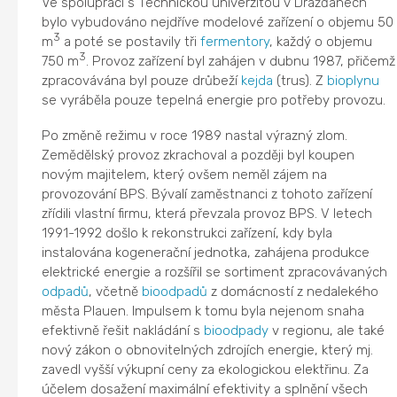
Ve spolupráci s Technickou univerzitou v Drážďanech
bylo vybudováno nejdříve modelové zařízení o objemu 50
3
m
a poté se postavily tři
fermentory
, každý o objemu
3
750 m
. Provoz zařízení byl zahájen v dubnu 1987, přičemž
zpracovávána byl pouze drůbeží
kejda
(trus). Z
bioplynu
se vyráběla pouze tepelná energie pro potřeby provozu.
Po změně režimu v roce 1989 nastal výrazný zlom.
Zemědělský provoz zkrachoval a později byl koupen
novým majitelem, který ovšem neměl zájem na
provozování BPS. Bývalí zaměstnanci z tohoto zařízení
zřídili vlastní firmu, která převzala provoz BPS. V letech
1991-1992 došlo k rekonstrukci zařízení, kdy byla
instalována kogenerační jednotka, zahájena produkce
elektrické energie a rozšířil se sortiment zpracovávaných
odpadů
, včetně
bioodpadů
z domácností z nedalekého
města Plauen. Impulsem k tomu byla nejenom snaha
efektivně řešit nakládání s
bioodpady
v regionu, ale také
nový zákon o obnovitelných zdrojích energie, který mj.
zavedl vyšší výkupní ceny za ekologickou elektřinu. Za
účelem dosažení maximální efektivity a splnění všech