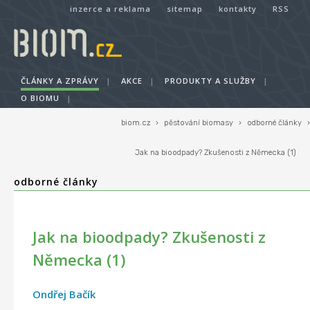
inzerce a reklama
sitemap
kontakty
RSS
ČLÁNKY A ZPRÁVY
|
AKCE
|
PRODUKTY A SLUŽBY
|
O BIOMU
|
biom.cz
›
pěstování biomasy
›
odborné články
›
Jak na bioodpady? Zkušenosti z Německa (1)
odborné články
Jak na bioodpady? Zkušenosti z
Německa (1)
Ondřej Bačík