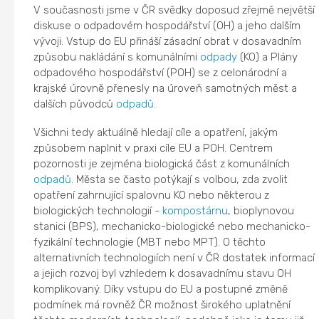
V současnosti jsme v ČR svědky doposud zřejmě největší
diskuse o odpadovém hospodářství (OH) a jeho dalším
vývoji. Vstup do EU přináší zásadní obrat v dosavadním
způsobu nakládání s komunálními
odpady
(KO) a Plány
odpadového hospodářství (POH) se z celonárodní a
krajské úrovně přenesly na úroveň samotných měst a
dalších původců
odpadů
.
Všichni tedy aktuálně hledají cíle a opatření, jakým
způsobem naplnit v praxi cíle EU a POH. Centrem
pozornosti je zejména biologická část z komunálních
odpadů
. Města se často potýkají s volbou, zda zvolit
opatření zahrnující spalovnu KO nebo některou z
biologických technologií -
kompostárnu
, bioplynovou
stanici (BPS), mechanicko-biologické nebo mechanicko-
fyzikální technologie (MBT nebo MPT). O těchto
alternativních technologiích není v ČR dostatek informací
a jejich rozvoj byl vzhledem k dosavadnímu stavu OH
komplikovaný. Díky vstupu do EU a postupné změně
podmínek má rovněž ČR možnost širokého uplatnění