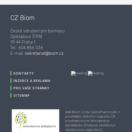
CZ Biom
České sdružení pro biomasu
Opletalova 7/918
111 44 Praha 1
Tel.: 604 856 036
E-mail:
sekretariat@biom.cz
KONTAKTY
INZERCE A REKLAMA
PRO VAŠE STRÁNKY
SITEMAP
Web Biom.cz byl spolufinancován z
prostředků státního rozpočtu ČR
prostřednictvím Ministerstva
zemědělství (Podpora nestátních
neziskových organizací).