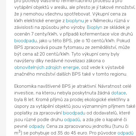
pro potřeby vlastního fermentačního procesu a pro
vytápění objektů v areálu, ale přesto je jí takové množství,
že ji nemohou všechnu spotřebovat. Výkupní cena za
kWh elektrické energie z
bioplynu
je v Německu různá v
závislosti na způsobu jeho výroby.
Bioplyn
ze skládek je
oceněn 7 centy/kWh, v případě kofermentace více druhů
bioodpadu
, jako u této BPS, jde o 10 centů/kWh. Pokud
BPS zpracovává pouze fytomasu ze zemědělství, může
být cena až 20 centů/kWh. Tyto výkupní ceny byly
navýšeny díky nedávné novelizaci zákona o
obnovitelných zdrojích energie
, což vede k výstavbě
značného množství dalších BPS také v tomto regionu.
Ekonomika navštívené BPS je atraktivní. Návratnost celé
investice, na kterou nebyla poskytnuta žádná
dotace
,
byla 8 let. Kromě příjmů za prodej ekologické elektřiny a
úspory za vytápění objektů jsou významným příjmem také
poplatky za zpracování
bioodpadu
od dodavatelů, které
jsou různé podle druhu
odpadů
, a zda jde o kapalné či
pevné
odpady
. Cena za zpracovanou jednotku (tunu či
3
m
) se pohybuje od 35 do 45 euro. Pro původce
odpadů