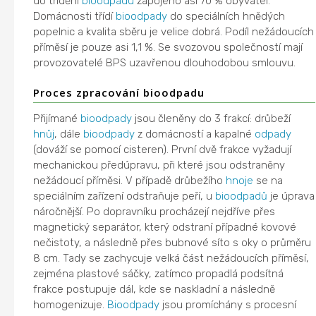
do třídění
bioodpadu
zapojeno asi 70 % obyvatel.
Domácnosti třídí
bioodpady
do speciálních hnědých
popelnic a kvalita sběru je velice dobrá. Podíl nežádoucích
příměsí je pouze asi 1,1 %. Se svozovou společností mají
provozovatelé BPS uzavřenou dlouhodobou smlouvu.
Proces zpracování bioodpadu
Přijímané
bioodpady
jsou členěny do 3 frakcí: drůbeží
hnůj
, dále
bioodpady
z domácností a kapalné
odpady
(dováží se pomocí cisteren). První dvě frakce vyžadují
mechanickou předúpravu, při které jsou odstraněny
nežádoucí příměsi. V případě drůbežího
hnoje
se na
speciálním zařízení odstraňuje peří, u
bioodpadů
je úprava
náročnější. Po dopravníku procházejí nejdříve přes
magnetický separátor, který odstraní případné kovové
nečistoty, a následně přes bubnové síto s oky o průměru
8 cm. Tady se zachycuje velká část nežádoucích příměsí,
zejména plastové sáčky, zatímco propadlá podsítná
frakce postupuje dál, kde se naskladní a následně
homogenizuje.
Bioodpady
jsou promíchány s procesní