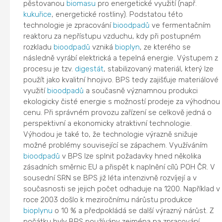
pěstovanou
biomasu
pro energetické využití (např.
kukuřice
, energetické rostliny). Podstatou této
technologie je zpracování
bioodpadů
ve fermentačním
reaktoru za nepřístupu vzduchu, kdy při postupném
rozkladu
bioodpadů
vzniká
bioplyn
, ze kterého se
následně vyrábí elektrická a tepelná energie. Výstupem z
procesu je tzv.
digestát
, stabilizovaný materiál, který lze
použít jako kvalitní hnojivo. BPS tedy zajišťuje materiálové
využití
bioodpadů
a současně významnou produkci
ekologicky čisté energie s možností prodeje za výhodnou
cenu. Při správném provozu zařízení se celkově jedná o
perspektivní a ekonomicky atraktivní technologie.
Výhodou je také to, že technologie výrazně snižuje
možné problémy související se zápachem. Využíváním
bioodpadů
v BPS lze splnit požadavky hned několika
zásadních směrnic EU a přispět k naplnění cílů POH ČR. V
sousední SRN se BPS již léta intenzivně rozvíjejí a v
současnosti se jejich počet odhaduje na 1200. Například v
roce 2003 došlo k meziročnímu nárůstu produkce
bioplynu
o 10 % a předpokládá se další výrazný nárůst. Z
počátku byly BPS používány zejména na zpracování