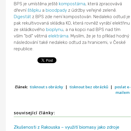
BPS je umístěna ještě
kompostárna
, která zpracovává
dřevní
štěpku
a
bioodpady
z údržby veřejné zeleně.
Digestát
z BPS zde není kompostován. Nedaleko odtud je
pak rekultivovaná skládka KO, která rovněž vyrábí elektřinu
ze skládkového
bioplynu
, a na kopci nad BPS nad tím
vším "bdí" větrná
elektrárna
. Myslím, že je to příklad hodný
následování také nedaleko odtud za hranicemi, v České
republice.
článek:
tisknout s obrázky
|
tisknout bez obrázků
|
poslat e-
mailem
související články:
Zkušenosti z Rakouska – využití biomasy jako zdroje