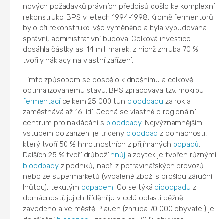
nových požadavků právních předpisů došlo ke komplexní
rekonstrukci BPS v letech 1994-1998. Kromě fermentorů
bylo při rekonstrukci vše vyměněno a byla vybudována
správní, administrativní budova. Celková investice
dosáhla částky asi 14 mil. marek, z nichž zhruba 70 %
tvořily náklady na vlastní zařízení.
Tímto způsobem se dospělo k dnešnímu a celkově
optimalizovanému stavu. BPS zpracovává tzv. mokrou
fermentací
celkem 25 000 tun
bioodpadu
za rok a
zaměstnává až 16 lidí. Jedná se vlastně o regionální
centrum pro nakládání s
bioodpady
. Nejvýznamnějším
vstupem do zařízení je tříděný
bioodpad
z domácností,
který tvoří 50 % hmotnostních z přijímaných
odpadů
.
Dalších 25 % tvoří drůbeží
hnůj
a zbytek je tvořen různými
bioodpady
z podniků, např. z potravinářských provozů
nebo ze supermarketů (vybalené zboží s prošlou záruční
lhůtou), tekutým
odpadem
. Co se týká
bioodpadu
z
domácností, jejich třídění je v celé oblasti běžně
zavedeno a ve městě Plauen (zhruba 70 000 obyvatel) je