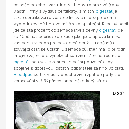
celoněmeckého svazu, který stanovuje pro své členy
vlastní limity a vydává certifikáty, a místní
digestát
je
takto certifikován a veškeré limity plní bez problémů.
Vyprodukované hnojivo má široké uplatnění. Kapalný podíl
jde ze sta procent do zemědělství a pevný
digestát
jde
ze 40 % na specifické aplikace jako jsou úprava krajiny,
zahradnictví nebo pro soukromé použití u občanů a
zbývající část se uplatní u zemědělců, kteří mají o přírodní
hnojivo zájem pro vysoký obsah živin. Zemědělcům se
digestát
poskytuje zdarma, hradí si pouze náklady
spojené s dopravou, ostatní odběratelé za hnojivo platí.
Bioodpad
se tak vrací v podobě živin zpět do půdy a při
zpracování v BPS přinesl hned několikerý užitek.
Dobří