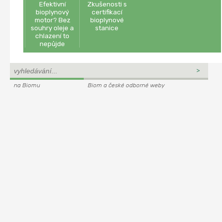
Efektivní
Zkušenosti s
bioplynový
certifikací
motor? Bez
bioplynové
souhry oleje a
stanice
chlazení to
nepůjde
na Biomu
Biom a české odborné weby