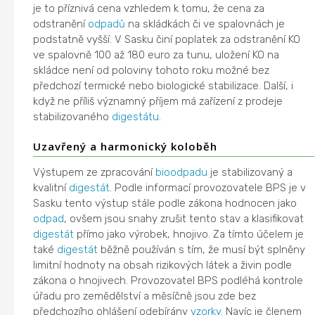
je to příznivá cena vzhledem k tomu, že cena za
odstranění
odpadů
na skládkách či ve spalovnách je
podstatně vyšší. V Sasku činí poplatek za odstranění KO
ve spalovně 100 až 180 euro za tunu, uložení KO na
skládce není od poloviny tohoto roku možné bez
předchozí termické nebo biologické stabilizace. Další, i
když ne příliš významný příjem má zařízení z prodeje
stabilizovaného
digestátu
.
Uzavřený a harmonický koloběh
Výstupem ze zpracování
bioodpadu
je stabilizovaný a
kvalitní
digestát
. Podle informací provozovatele BPS je v
Sasku tento výstup stále podle zákona hodnocen jako
odpad
, ovšem jsou snahy zrušit tento stav a klasifikovat
digestát
přímo jako výrobek, hnojivo. Za tímto účelem je
také
digestát
běžně používán s tím, že musí být splněny
limitní hodnoty na obsah rizikových látek a živin podle
zákona o hnojivech. Provozovatel BPS podléhá kontrole
úřadu pro zemědělství a měsíčně jsou zde bez
předchozího ohlášení odebírány
vzorky
. Navíc je členem