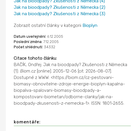
Jak na bioodpady? Zkušenosti z Německa (4)
Jak na bioodpady? Zkušenosti z Německa (2)
Jak na bioodpady? Zkušenosti z Německa (3)
Zobrazit ostatní články v kategorii
Bioplyn
Datum uveřejnění:
6.12.2005
Poslední změna:
7.12.2005
Počet shlédnutí:
34332
Citace tohoto článku:
BAČÍK, Ondřej: Jak na bioodpady? Zkušenosti z Německa
(1).
Biom.cz
[online]. 2005-12-06 [cit. 2026-08-07].
Dostupné z WWW: <https://biom.cz/cz-pestovani-
biomasy-obnovitelne-zdroje-energie-bioplyn-kapalna-
biopaliva-spalovani-biomasy-bioodpady-a-
kompostovani-biometan/odborne-clanky/jak-na-
bioodpady-zkusenosti-z-nemecka-1>. ISSN: 1801-2655.
komentáře: