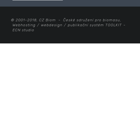
© 2001-2018, CZ Biom - České sdružení pro biomasu,
Webhosting
/
webdesign
/
publikační systém TOOLKIT
-
ECN studio