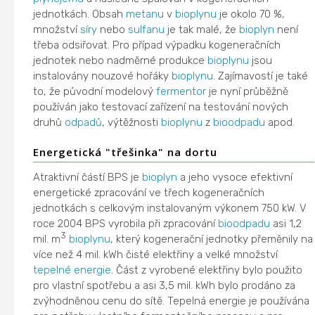
jednotkách. Obsah
metanu
v
bioplynu
je okolo 70 %,
množství
síry
nebo
sulfanu
je tak malé, že
bioplyn
není
třeba odsiřovat. Pro případ výpadku kogeneračních
jednotek nebo nadměrné produkce
bioplynu
jsou
instalovány nouzové hořáky
bioplynu
. Zajímavostí je také
to, že původní modelový
fermentor
je nyní průběžně
používán jako testovací zařízení na testování nových
druhů
odpadů
, výtěžnosti
bioplynu
z
bioodpadu
apod.
Energetická "třešinka" na dortu
Atraktivní částí BPS je
bioplyn
a jeho vysoce efektivní
energetické zpracování ve třech kogeneračních
jednotkách s celkovým instalovaným výkonem 750 kW. V
roce 2004 BPS vyrobila při zpracování
bioodpadu
asi 1,2
3
mil. m
bioplynu
, který kogenerační jednotky přeměnily na
více než 4 mil. kWh čisté elektřiny a velké množství
tepelné energie
. Část z vyrobené elektřiny bylo použito
pro vlastní spotřebu a asi 3,5 mil. kWh bylo prodáno za
zvýhodněnou cenu do sítě. Tepelná energie je používána