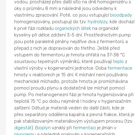
vodou, procházejí přes další síto na dně homogenizéru s
oky o průměru 8 mm a následně jsou odvedeny k
vlastnímu zpracování. Poté, co jsou vstupující
bioodpady
homogenizovány, postupují do tzv.
hydrolýzy
, kde dochází
k prvé fázi rozkladu
organických látek
na organické
kyseliny při délce zdržení 3-5 dní. Prostřednictvím pump
jsou poté paralelně plněny nejdříve dva z fermentorů a
přepad z nich je dopravován do třetího. Ještě před
vstupem do fermentoru je hmota ohřátá na 37-38 °C
soustavou tepelných výměníků, které používají
teplo
z
vlastní výroby v kogenerační jednotce. Doba
fermentace
hmoty v reaktorech je 15 dní. K míchání není používáno
mechanické míchadlo, protože hmota je promíchávána
pomocí proudu plynu a dodatečně lze míchat pomocí
pump. Po metanogenezní fázi je hmota hygienizována při
teplotě 75 °C po dobu nejméně l hodiny v hygienizačním
zařízení. Odtud je materiál veden do další části, kde je
přes separátory oddělena kapalná a pevná frakce, která je
pak stabilizovaným materiálovým výstupem procesu (tzv.
digestát
).
Bioplyn
vzniklý při
fermentaci
je jímán v
plynojemu
a následně spalován v kogeneračních