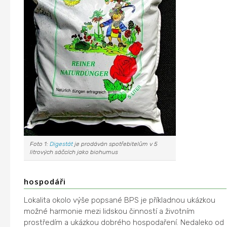
Foto 1:
Digestát
je prodáván spotřebitelům v 5
litrových sáčcích jako biohumus
hospodáři
Lokalita okolo výše popsané BPS je příkladnou ukázkou
možné harmonie mezi lidskou činností a životním
prostředím a ukázkou dobrého hospodaření. Nedaleko od