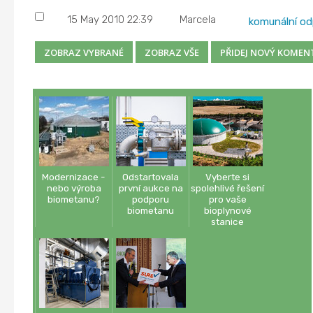
15 May 2010 22:39
Marcela
komunální o
Modernizace -
Odstartovala
Vyberte si
nebo výroba
první aukce na
spolehlivé řešení
biometanu?
podporu
pro vaše
biometanu
bioplynové
stanice