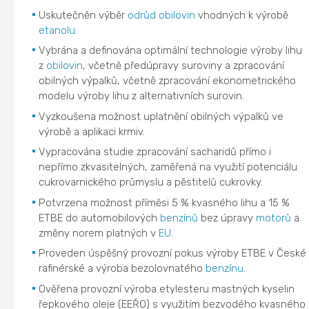
Uskutečněn výběr
odrůd
obilovin
vhodných k výrobě
etanolu
.
Vybrána a definována optimální technologie výroby lihu
z
obilovin
, včetně předúpravy suroviny a zpracování
obilných výpalků, včetně zpracování ekonometrického
modelu výroby lihu z alternativních surovin.
Vyzkoušena možnost uplatnění obilných výpalků ve
výrobě a aplikaci krmiv.
Vypracována studie zpracování sacharidů přímo i
nepřímo zkvasitelných, zaměřená na využití potenciálu
cukrovarnického průmyslu a pěstitelů cukrovky.
Potvrzena možnost příměsi 5 % kvasného lihu a 15 %
ETBE do automobilových
benzínů
bez úpravy
motorů
a
změny norem platných v
EU
.
Proveden úspěšný provozní pokus výroby ETBE v České
rafinérské a výroba bezolovnatého
benzínu
.
Ověřena provozní výroba etylesteru mastných kyselin
řepkového oleje (EEŘO) s využitím bezvodého kvasného