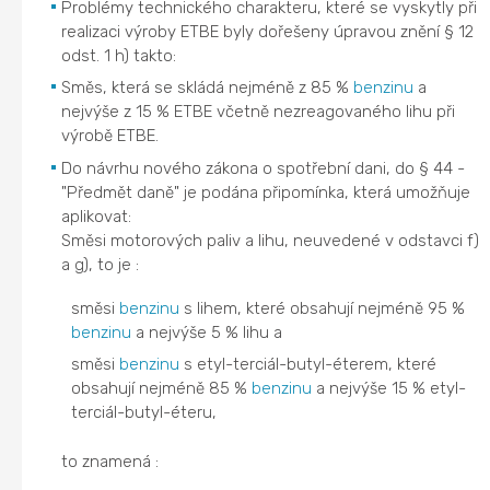
Problémy technického charakteru, které se vyskytly při
realizaci výroby ETBE byly dořešeny úpravou znění § 12
odst. 1 h) takto:
Směs, která se skládá nejméně z 85 %
benzinu
a
nejvýše z 15 % ETBE včetně nezreagovaného lihu při
výrobě ETBE.
Do návrhu nového zákona o spotřební dani, do § 44 -
"Předmět daně" je podána připomínka, která umožňuje
aplikovat:
Směsi motorových paliv a lihu, neuvedené v odstavci f)
a g), to je :
směsi
benzinu
s lihem, které obsahují nejméně 95 %
benzinu
a nejvýše 5 % lihu a
směsi
benzinu
s etyl-terciál-butyl-éterem, které
obsahují nejméně 85 %
benzinu
a nejvýše 15 % etyl-
terciál-butyl-éteru,
to znamená :