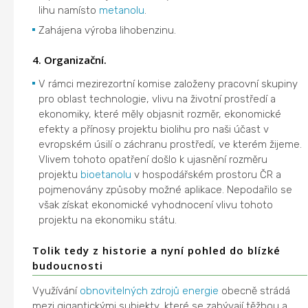
lihu namísto
metanolu
.
Zahájena výroba lihobenzinu.
4. Organizační.
V rámci mezirezortní komise založeny pracovní skupiny
pro oblast technologie, vlivu na životní prostředí a
ekonomiky, které měly objasnit rozměr, ekonomické
efekty a přínosy projektu biolihu pro naši účast v
evropském úsilí o záchranu prostředí, ve kterém žijeme.
Vlivem tohoto opatření došlo k ujasnění rozměru
projektu
bioetanolu
v hospodářském prostoru ČR a
pojmenovány způsoby možné aplikace. Nepodařilo se
však získat ekonomické vyhodnocení vlivu tohoto
projektu na ekonomiku státu.
Tolik tedy z historie a nyní pohled do blízké
budoucnosti
Využívání
obnovitelných zdrojů energie
obecně strádá
mezi gigantickými subjekty, které se zabývají těžbou a