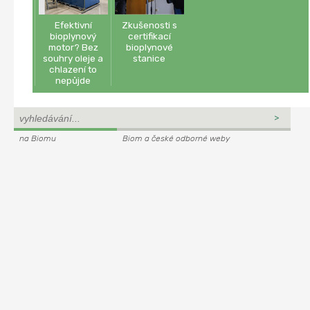
Efektivní
Zkušenosti s
bioplynový
certifikací
motor? Bez
bioplynové
souhry oleje a
stanice
chlazení to
nepůjde
na Biomu
Biom a české odborné weby