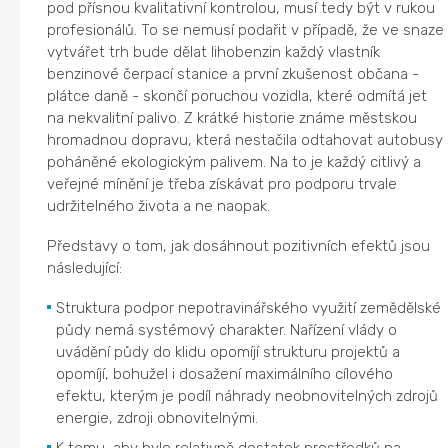
pod přísnou kvalitativní kontrolou, musí tedy být v rukou
profesionálů. To se nemusí podařit v případě, že ve snaze
vytvářet trh bude dělat lihobenzin každý vlastník
benzinové čerpací stanice a první zkušenost občana -
plátce daně - skončí poruchou vozidla, které odmítá jet
na nekvalitní palivo. Z krátké historie známe městskou
hromadnou dopravu, která nestačila odtahovat autobusy
poháněné ekologickým palivem. Na to je každý citlivý a
veřejné mínění je třeba získávat pro podporu trvale
udržitelného života a ne naopak.
Představy o tom, jak dosáhnout pozitivních efektů jsou
následující:
Struktura podpor nepotravinářského využití zemědělské
půdy nemá systémový charakter. Nařízení vlády o
uvádění půdy do klidu opomíjí strukturu projektů a
opomíjí, bohužel i dosažení maximálního cílového
efektu, kterým je podíl náhrady neobnovitelných zdrojů
energie, zdroji obnovitelnými.
K tomu, aby bylo relativně dostatek prostředků na