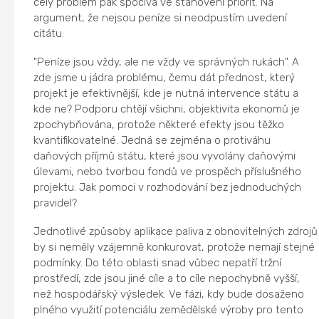
celý problém pak spočívá ve stanovení priorit. Na
argument, že nejsou peníze si neodpustím uvedení
citátu:
"Peníze jsou vždy, ale ne vždy ve správných rukách". A
zde jsme u jádra problému, čemu dát přednost, který
projekt je efektivnější, kde je nutná intervence státu a
kde ne? Podporu chtějí všichni, objektivita ekonomů je
zpochybňována, protože některé efekty jsou těžko
kvantifikovatelné. Jedná se zejména o protiváhu
daňových příjmů státu, které jsou vyvolány daňovými
úlevami, nebo tvorbou fondů ve prospěch příslušného
projektu. Jak pomoci v rozhodování bez jednoduchých
pravidel?
Jednotlivé způsoby aplikace paliva z obnovitelných zdrojů
by si neměly vzájemně konkurovat, protože nemají stejné
podmínky. Do této oblasti snad vůbec nepatří tržní
prostředí, zde jsou jiné cíle a to cíle nepochybně vyšší,
než hospodářský výsledek. Ve fázi, kdy bude dosaženo
plného využití potenciálu zemědělské výroby pro tento