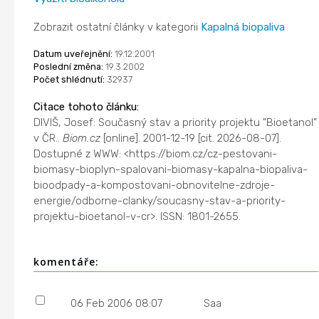
Zobrazit ostatní články v kategorii
Kapalná biopaliva
Datum uveřejnění:
19.12.2001
Poslední změna:
19.3.2002
Počet shlédnutí:
32937
Citace tohoto článku:
DIVIŠ, Josef: Současný stav a priority projektu "Bioetanol"
v ČR..
Biom.cz
[online]. 2001-12-19 [cit. 2026-08-07].
Dostupné z WWW: <https://biom.cz/cz-pestovani-
biomasy-bioplyn-spalovani-biomasy-kapalna-biopaliva-
bioodpady-a-kompostovani-obnovitelne-zdroje-
energie/odborne-clanky/soucasny-stav-a-priority-
projektu-bioetanol-v-cr>. ISSN: 1801-2655.
komentáře:
06 Feb 2006 08:07
Saa