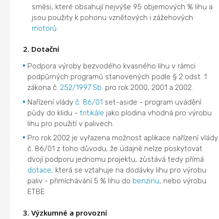
směsi, které obsahují nejvýše 95 objemových % lihu a
jsou použity k pohonu vznětových i zážehových
motorů
.
2. Dotační
Podpora výroby bezvodého kvasného lihu v rámci
podpůrných programů stanovených podle § 2 odst. 1
zákona č.
252/1997 Sb.
pro rok 2000, 2001 a 2002.
Nařízení vlády
č. 86/01
set-aside - program uvádění
půdy do klidu -
tritikále
jako plodina vhodná pro výrobu
lihu pro použití v palivech.
Pro rok 2002 je vyřazena možnost aplikace nařízení vlády
č. 86/01 z toho důvodu, že údajně nelze poskytovat
dvojí podporu jednomu projektu, zůstává tedy přímá
dotace
, která se vztahuje na dodávky lihu pro výrobu
paliv - přimíchávání 5 % lihu do
benzinu
, nebo výrobu
ETBE.
3. Výzkumné a provozní