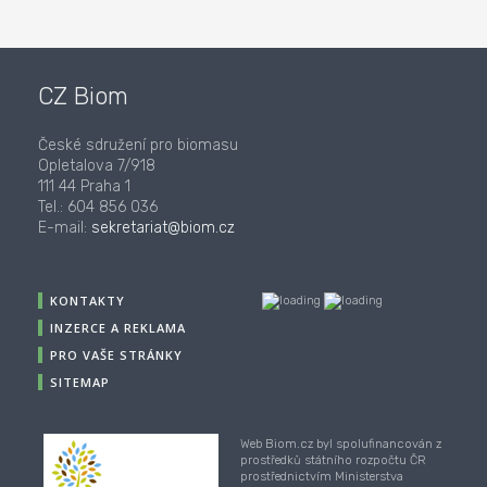
CZ Biom
České sdružení pro biomasu
Opletalova 7/918
111 44 Praha 1
Tel.: 604 856 036
E-mail:
sekretariat@biom.cz
KONTAKTY
INZERCE A REKLAMA
PRO VAŠE STRÁNKY
SITEMAP
Web Biom.cz byl spolufinancován z
prostředků státního rozpočtu ČR
prostřednictvím Ministerstva