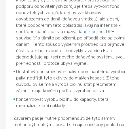
podporu obnovitelných zdrojů je třeba vytvořit fond
obnovitelných zdrojů, který by vznikl nikoliv
osvobozením od daně (daňovou vratkou), ale z daní,
které podpořením této oblasti získávají na intenzitě -
spotřební daně z paliv a maziv,
daně z příjmu
, DPH
související s těmito položkami, po případě ekologickými
daněmi. Tento způsob vyčlenění prostředků z příjmové
části státního rozpočtu je obvyklý v zemích EU a
zjednodušuje aplikaci nového daňového systému svou
přehledností, protože ubývá výjimek.
Dostat výrobu směsných paliv k dominantnímu výrobci
paliv, netříštit tyto aktivity do malých kapacit. Z toho
důvodu by se měla výroba biolihu stát předmětem
zájmu - majetkového podílu - výrobce paliva.
Koncentrovat výrobu biolihu do kapacity, která
minimalizuje fixní náklady.
Závěrem pak je nutné připomenout, že tyto záměry
mohou být reálnými, pokud se najde ucelený pohled na