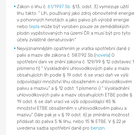
Zákon o lihu č.
61/1997 Sb.
§13, odst. 3) vymezuje užití
lihu takto: " Líh, používaný jako zdroj obnovitelné energie
v pohonných hmotách a jako palivo při výrobě energie
nebo
tepla
může být vyroben pouze ze zemědělských
plodin vypěstovaných na území ČR a musí být pro tyto
účely zvláštně denaturován."
Nejvýznamnějším opatřením je vratka spotřební daně z
paliv a maziv dle zákona č. 587/92 Sb.(
novela
) O
spotřební dani ve znění zákona č. 129/99 § 12 odstavec 1
písmeno h) " Vyskladnění uhlovodíkových paliv a maziv
obsahujících líh podle § 19 odst. 6 se vrací daň ve výši
odpovídající množství lihu obsaženém v uhlovodíkovém
palivu a mazivu." a § 12 odst. 1 písmeno i) " Vyskladnění
uhlovodíkových paliv a maziv obsahujících ETBE podle §
19 odst. 6 se daň vrací ve výši odpovídající 45 %
množství ETBE obsaženém v uhlovodíkovém palivu a
mazivu". Dále pak je v § 19 odst. 6) je zmíněna možnost
přidávat do paliva 5 % lihu, nebo 15 % ETBE. V § 22 je
uvedena sazba spotřební daně pro
benzin
.