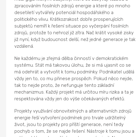
zpracováním fosilních zdrojů energie a které po mnoho
desetiletí vytvářely potenciál hospodářského a
politického vlivu. Krátkozrakost dobře prosperujících
subjektů nemíří k řešení situace po vyčerpání fosilních
zdrojů, protože to nehrozí již zítra. Nač krátit vysoké zisky
již nyní, když budoucnost delší, než jedné generace je tak
vzdálená.
Ne každému je zřejmá dělba činností v demokratickém
systému. Stát má takovou úlohu, že si má ujasnit co se
má odehrát a vytvořit k tomu podmínky. Podnikatel udělá
vždy jen to, co mu přinese prospěch. Pokud něco nejde,
tak to nejde proto, že nefunguje tento základní
mechanizmus. Každý projekt má určitou míru rizika a ta je
respektována vždy jen do výše očekávaných efektů.
Projekty využívání obnovitelných a alternativních zdrojů
energie řeší vytvoření podmínek pro trvale udržitelný
život, jsou to projekty pro příští generace, není tedy
pochyb o tom, že se najde řešení. Nástroje k tomu jsou a