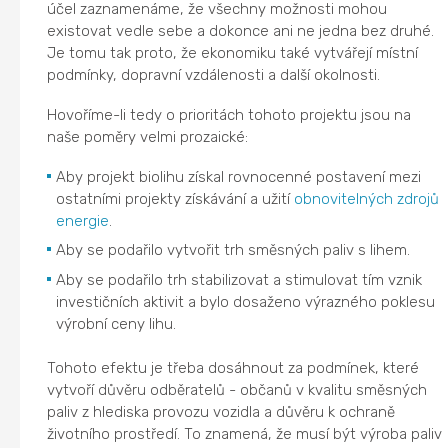
účel zaznamenáme, že všechny možnosti mohou
existovat vedle sebe a dokonce ani ne jedna bez druhé.
Je tomu tak proto, že ekonomiku také vytvářejí místní
podmínky, dopravní vzdálenosti a další okolnosti.
Hovoříme-li tedy o prioritách tohoto projektu jsou na
naše poměry velmi prozaické:
Aby projekt biolihu získal rovnocenné postavení mezi
ostatními projekty získávání a užití
obnovitelných zdrojů
energie
.
Aby se podařilo vytvořit trh směsných paliv s lihem.
Aby se podařilo trh stabilizovat a stimulovat tím vznik
investičních aktivit a bylo dosaženo výrazného poklesu
výrobní ceny lihu.
Tohoto efektu je třeba dosáhnout za podmínek, které
vytvoří důvěru odběratelů - občanů v kvalitu směsných
paliv z hlediska provozu vozidla a důvěru k ochraně
životního prostředí. To znamená, že musí být výroba paliv