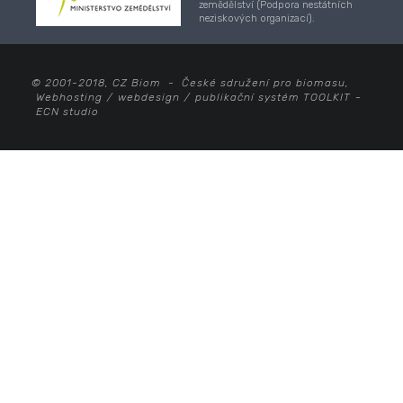
zemědělství (Podpora nestátních
neziskových organizací).
© 2001-2018, CZ Biom - České sdružení pro biomasu,
Webhosting
/
webdesign
/
publikační systém TOOLKIT
-
ECN studio