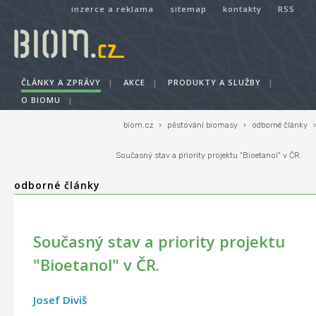
inzerce a reklama
sitemap
kontakty
RSS
ČLÁNKY A ZPRÁVY
|
AKCE
|
PRODUKTY A SLUŽBY
|
O BIOMU
|
biom.cz
›
pěstování biomasy
›
odborné články
›
Současný stav a priority projektu "Bioetanol" v ČR.
odborné články
Současný stav a priority projektu
"Bioetanol" v ČR.
Josef Diviš