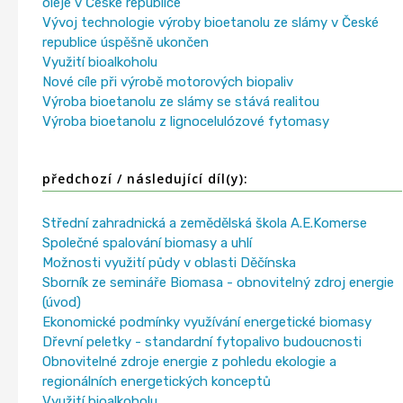
oleje v České republice
Vývoj technologie výroby bioetanolu ze slámy v České
republice úspěšně ukončen
Využití bioalkoholu
Nové cíle při výrobě motorových biopaliv
Výroba bioetanolu ze slámy se stává realitou
Výroba bioetanolu z lignocelulózové fytomasy
předchozí / následující díl(y):
Střední zahradnická a zemědělská škola A.E.Komerse
Společné spalování biomasy a uhlí
Možnosti využití půdy v oblasti Děčínska
Sborník ze semináře Biomasa - obnovitelný zdroj energie
(úvod)
Ekonomické podmínky využívání energetické biomasy
Dřevní peletky - standardní fytopalivo budoucnosti
Obnovitelné zdroje energie z pohledu ekologie a
regionálních energetických konceptů
Využití bioalkoholu