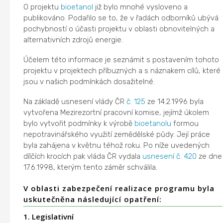
O projektu
bioetanol
již bylo mnohé vysloveno a
publikováno. Podařilo se to, že v řadách odborníků ubývá
pochybností o účasti projektu v oblasti obnovitelných a
alternativních zdrojů energie.
Účelem této informace je seznámit s postavením tohoto
projektu v projektech příbuzných a s náznakem cílů, které
jsou v našich podmínkách dosažitelné.
Na základě usnesení vlády ČR
č. 125
ze 14.2.1996 byla
vytvořena Mezirezortní pracovní komise, jejímž úkolem
bylo vytvořit podmínky k výrobě
bioetanolu
formou
nepotravinářského využití zemědělské půdy. Její práce
byla zahájena v květnu téhož roku. Po níže uvedených
dílčích krocích pak vláda ČR vydala
usnesení č. 420
ze dne
17.6.1998, kterým tento záměr schválila.
V oblasti zabezpečení realizace programu byla
uskutečněna následující opatření:
1. Legislativní