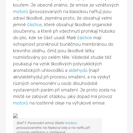
kouřem. Je obecně známo, že emise ze vznětových
motorů
(provozovaných na klasickou naftu) jsou
zdraví škodlivé, zejména proto, že obsahují velmi
jemné
částice
, které obsahují škodlivé organické
sloučeniny, a které při vdechnutí pronikají hluboko
do plic, kde se část usadí. Malé
částice
mají
schopnost proniknout buněčnou membránou do
krevního oběhu, čímž jsou škodlivé látky
rozmísťovány po celém těle. Vědecké studie též
poukazují na vznik škodlivých polycyklických
aromatických uhlovodíků a
aldehydů
(např.
akrylaldehydu) při procesu smažení, a na výskyt
různých onemocnění u osob dlouhodobě
vystavených parám při smažení. Je proto zcela na
místě se zabývat otázkou, jaký dopad má provoz
motorů
na rostlinné oleje na výfukové emise.
Graf 1: Porovnání emisí částic
motoru
provozovaného na řepkový olej a na naftu při
různých otáčkách a zatíženích