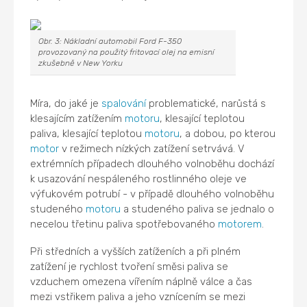
Obr. 3: Nákladní automobil Ford F-350
provozovaný na použitý fritovací olej na emisní
zkušebně v New Yorku
Míra, do jaké je
spalování
problematické, narůstá s
klesajícím zatížením
motoru
, klesající teplotou
paliva, klesající teplotou
motoru
, a dobou, po kterou
motor
v režimech nízkých zatížení setrvává. V
extrémních případech dlouhého volnoběhu dochází
k usazování nespáleného rostlinného oleje ve
výfukovém potrubí - v případě dlouhého volnoběhu
studeného
motoru
a studeného paliva se jednalo o
necelou třetinu paliva spotřebovaného
motorem
.
Při středních a vyšších zatíženích a při plném
zatížení je rychlost tvoření směsi paliva se
vzduchem omezena vířením náplně válce a čas
mezi vstřikem paliva a jeho vznícením se mezi