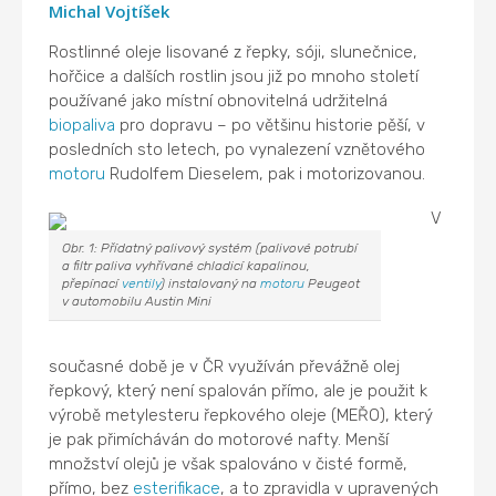
Michal Vojtíšek
Rostlinné oleje lisované z řepky, sóji, slunečnice,
hořčice a dalších rostlin jsou již po mnoho století
používané jako místní obnovitelná udržitelná
biopaliva
pro dopravu – po většinu historie pěší, v
posledních sto letech, po vynalezení vznětového
motoru
Rudolfem Dieselem, pak i motorizovanou.
V
Obr. 1: Přídatný palivový systém (palivové potrubí
a filtr paliva vyhřívané chladicí kapalinou,
přepínací
ventily
) instalovaný na
motoru
Peugeot
v automobilu Austin Mini
současné době je v ČR využíván převážně olej
řepkový, který není spalován přímo, ale je použit k
výrobě metylesteru řepkového oleje (MEŘO), který
je pak přimícháván do motorové nafty. Menší
množství olejů je však spalováno v čisté formě,
přímo, bez
esterifikace
, a to zpravidla v upravených