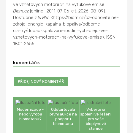
ve vznětových motorech na výfukové emise.
Biom.cz
[online]. 2011-07-06 [cit. 2026-08-09].
Dostupné z WWW: <https://biom.cz/cz-obnovitelne-
zdroje-energie-kapalna-biopaliva/odborne-
clanky/dopad-spalovani-rostlinnych-oleju-ve-
vznetovych-motorech-na-vyfukove-emise>. ISSN:
1801-2655.
komentáře:
Modernizace -
Odstartovala
Vyberte si
nebo výroba
první aukce na
spolehlivé řešení
biometanu?
podporu
pro vaše
biometanu
bioplynové
stanice