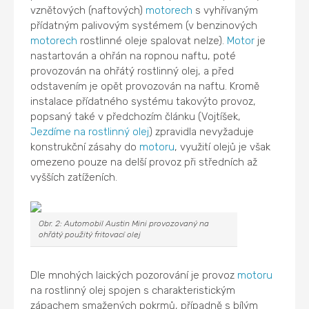
vznětových (naftových)
motorech
s vyhřívaným
přídatným palivovým systémem (v benzinových
motorech
rostlinné oleje spalovat nelze).
Motor
je
nastartován a ohřán na ropnou naftu, poté
provozován na ohřátý rostlinný olej, a před
odstavením je opět provozován na naftu. Kromě
instalace přídatného systému takovýto provoz,
popsaný také v předchozím článku (Vojtíšek,
Jezdíme na rostlinný olej
) zpravidla nevyžaduje
konstrukční zásahy do
motoru
, využití olejů je však
omezeno pouze na delší provoz při středních až
vyšších zatíženích.
Obr. 2: Automobil Austin Mini provozovaný na
ohřátý použitý fritovací olej
Dle mnohých laických pozorování je provoz
motoru
na rostlinný olej spojen s charakteristickým
zápachem smažených pokrmů, případně s bílým