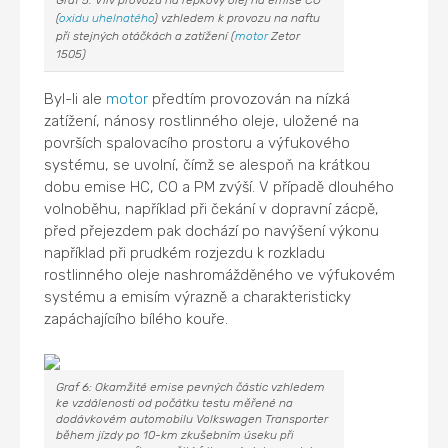
(
oxidu uhelnatého
) vzhledem k provozu na naftu
při stejných otáčkách a zatížení (
motor
Zetor
1505)
Byl-li ale
motor
předtím provozován na nízká
zatížení, nánosy rostlinného oleje, uložené na
površích spalovacího prostoru a výfukového
systému, se uvolní, čímž se alespoň na krátkou
dobu emise HC, CO a PM zvýší. V případě dlouhého
volnoběhu, například při čekání v dopravní zácpě,
před přejezdem pak dochází po navýšení výkonu
například při prudkém rozjezdu k rozkladu
rostlinného oleje nashromážděného ve výfukovém
systému a emisím výrazně a charakteristicky
zapáchajícího bílého kouře.
Graf 6: Okamžité emise pevných částic vzhledem
ke vzdálenosti od počátku testu měřené na
dodávkovém automobilu Volkswagen Transporter
během jízdy po 10-km zkušebním úseku při