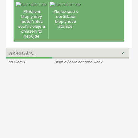
Efektivní
Zkušenosti s
bioplynový
certifikací
motor? Bez
bioplynové
souhry oleje a
stanice
chlazení to
nepůjde
na Biomu
Biom a české odborné weby