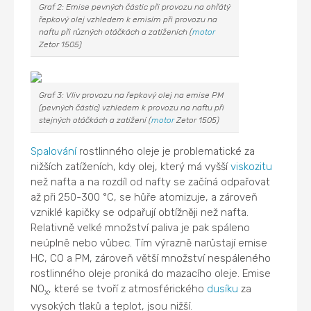
Graf 2: Emise pevných částic při provozu na ohřátý
řepkový olej vzhledem k emisím při provozu na
naftu při různých otáčkách a zatíženích (
motor
Zetor 1505)
Graf 3: Vliv provozu na řepkový olej na emise PM
(pevných částic) vzhledem k provozu na naftu při
stejných otáčkách a zatížení (
motor
Zetor 1505)
Spalování
rostlinného oleje je problematické za
nižších zatíženích, kdy olej, který má vyšší
viskozitu
než nafta a na rozdíl od nafty se začíná odpařovat
až při 250-300 °C, se hůře atomizuje, a zároveň
vzniklé kapičky se odpařují obtížněji než nafta.
Relativně velké množství paliva je pak spáleno
neúplně nebo vůbec. Tím výrazně narůstají emise
HC, CO a PM, zároveň větší množství nespáleného
rostlinného oleje proniká do mazacího oleje. Emise
NO
, které se tvoří z atmosférického
dusíku
za
x
vysokých tlaků a teplot, jsou nižší.