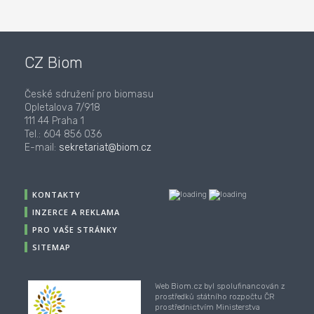
CZ Biom
České sdružení pro biomasu
Opletalova 7/918
111 44 Praha 1
Tel.: 604 856 036
E-mail:
sekretariat@biom.cz
KONTAKTY
INZERCE A REKLAMA
PRO VAŠE STRÁNKY
SITEMAP
Web Biom.cz byl spolufinancován z
prostředků státního rozpočtu ČR
prostřednictvím Ministerstva