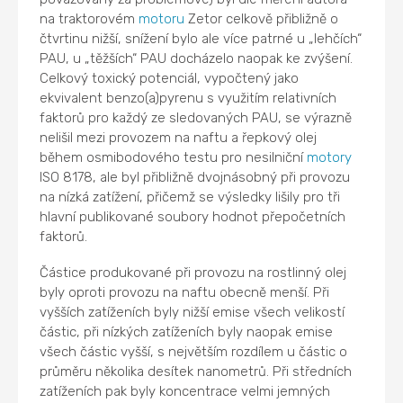
na traktorovém
motoru
Zetor celkově přibližně o
čtvrtinu nižší, snížení bylo ale více patrné u „lehčích“
PAU, u „těžších“ PAU docházelo naopak ke zvýšení.
Celkový toxický potenciál, vypočtený jako
ekvivalent benzo(a)pyrenu s využitím relativních
faktorů pro každý ze sledovaných PAU, se výrazně
nelišil mezi provozem na naftu a řepkový olej
během osmibodového testu pro nesilniční
motory
ISO 8178, ale byl přibližně dvojnásobný při provozu
na nízká zatížení, přičemž se výsledky lišily pro tři
hlavní publikované soubory hodnot přepočetních
faktorů.
Částice produkované při provozu na rostlinný olej
byly oproti provozu na naftu obecně menší. Při
vyšších zatíženích byly nižší emise všech velikostí
částic, při nízkých zatíženích byly naopak emise
všech částic vyšší, s největším rozdílem u částic o
průměru několika desítek nanometrů. Při středních
zatíženích pak byly koncentrace velmi jemných