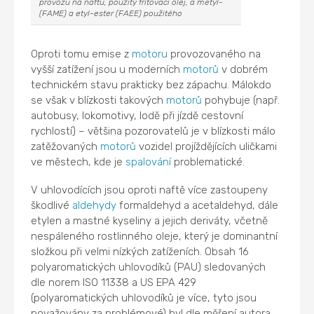
provozu na naftu, použitý fritovací olej, a metyl-
(FAME) a etyl-ester (FAEE) použitého
Oproti tomu emise z
motoru
provozovaného na
vyšší zatížení jsou u moderních
motorů
v dobrém
technickém stavu prakticky bez zápachu. Málokdo
se však v blízkosti takových
motorů
pohybuje (např.
autobusy, lokomotivy, lodě při jízdě cestovní
rychlostí) – většina pozorovatelů je v blízkosti málo
zatěžovaných
motorů
vozidel projíždějících uličkami
ve městech, kde je
spalování
problematické.
V uhlovodících jsou oproti naftě více zastoupeny
škodlivé
aldehydy
formaldehyd a acetaldehyd, dále
etylen a mastné kyseliny a jejich deriváty, včetně
nespáleného rostlinného oleje, který je dominantní
složkou při velmi nízkých zatíženích. Obsah 16
polyaromatických uhlovodíků (PAU) sledovaných
dle norem ISO 11338 a US EPA 429
(polyaromatických uhlovodíků je více, tyto jsou
považovány za problémové) byl dle měření autora