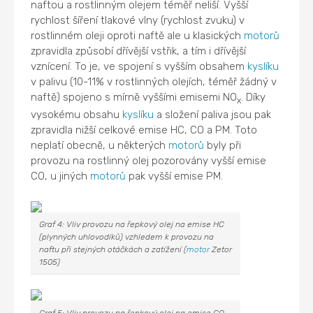
naftou a rostlinným olejem téměř neliší. Vyšší
rychlost šíření tlakové vlny (rychlost zvuku) v
rostlinném oleji oproti naftě ale u klasických
motorů
zpravidla způsobí dřívější vstřik, a tím i dřívější
vznícení. To je, ve spojení s vyšším obsahem
kyslíku
v palivu (10-11% v rostlinných olejích, téměř žádný v
naftě) spojeno s mírně vyššími emisemi NO
. Díky
x
vysokému obsahu
kyslíku
a složení paliva jsou pak
zpravidla nižší celkové emise HC, CO a PM. Toto
neplatí obecně, u některých
motorů
byly při
provozu na rostlinný olej pozorovány vyšší emise
CO, u jiných
motorů
pak vyšší emise PM.
Graf 4: Vliv provozu na řepkový olej na emise HC
(plynných uhlovodíků) vzhledem k provozu na
naftu při stejných otáčkách a zatížení (
motor
Zetor
1505)
Graf 5: Vliv provozu na řepkový olej na emise CO