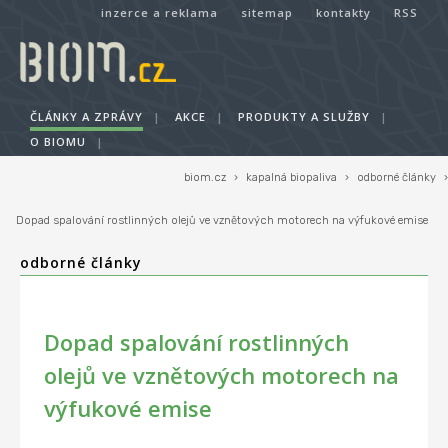
inzerce a reklama
sitemap
kontakty
RSS
ČLÁNKY A ZPRÁVY
|
AKCE
|
PRODUKTY A SLUŽBY
|
O BIOMU
|
biom.cz
›
kapalná biopaliva
›
odborné články
›
Dopad spalování rostlinných olejů ve vznětových motorech na výfukové emise
odborné články
Dopad spalování rostlinných
olejů ve vznětových motorech na
výfukové emise