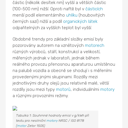
částic (několik desítek nm) vyšší a větších částic
(100-500 nm) nižší. Oproti naftě byl v
částicích
menší podíl elementárního
uhlíku
(houbovitých
černých sazí) nižší a podíl
organických látek
odpařitelných za vyšších teplot byl vyšší.
Obdobné trendy pro základní složky emisí byly
pozorovány autorem na vznětových
motorech
různých výrobců, stáří, konstrukcí a velikostí,
měřených jednak v laboratoři, jednak během
reálného provozu přenosnou aparaturou umístěnou
na palubě vozidla a obecně se shodují i s měřeními
provedenými jinými skupinami. Rozdíly mezi
jednotlivými druhy olejů jsou relativně malé, větší
rozdíly jsou mezi typy
motorů
, individuálními
motory
a různými provozními režimy.
Tabulka 1: Souhrnné hodnoty emisí v g/kWh při
testu pro nesilniční
motory
NRSC / ISO 8178
(
motor
Zetor 1505)