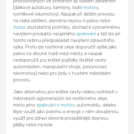
provozovaných ve středních až vyšších zatíženích
(dálkové autobusy, kamiony, lodní
motory
,
rychlíkové lokomotivy). Naopak při delším provozu
na nízká zatížení, zejména nejsou-li palivo nebo
motor
dostatečně prohřáty, dochází k významnému
navýšení produktů neúplného
spalování
a též lze při
tomto režimu předpokládat navýšení zdravotního
rizika. Proto lze rostlinné oleje doporučit spíše jako
palivo na dlouhé tratě mezi městy a naopak
nedoporučit pro krátké pojížďky (krátké cesty
automobilem, manipulační stroje, posunovací
lokomotivy) nebo pro jízdu v hustém městském
provozu.
Jako alternativu pro krátké cesty nízkou rychlostí v
městských aglomeracích lze rostlinného oleje,
místo jeho
spalování
v
motoru
automobilu, daleko
lépe využít jako pokrmu a energii v něm obsaženou
využít pro zdraví obecně prospěšnější dopravu
pěšky nebo na kole.