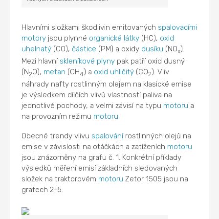
Hlavními složkami škodlivin emitovaných
spalovacími
motory
jsou plynné
organické látky
(HC),
oxid
uhelnatý
(CO),
částice
(PM) a oxidy
dusíku
(NO
).
x
Mezi hlavní
skleníkové plyny
pak patří oxid dusný
(N
O),
metan
(CH
) a
oxid uhličitý
(CO
). Vliv
2
4
2
náhrady nafty rostlinným olejem na klasické emise
je výsledkem dílčích vlivů vlastností paliva na
jednotlivé pochody, a velmi závisí na typu
motoru
a
na provozním režimu
motoru
.
Obecné trendy vlivu
spalování
rostlinných olejů na
emise v závislosti na otáčkách a zatíženích
motoru
jsou znázorněny na grafu č. 1. Konkrétní příklady
výsledků měření emisí základních sledovaných
složek na traktorovém
motoru
Zetor 1505 jsou na
grafech 2-5.