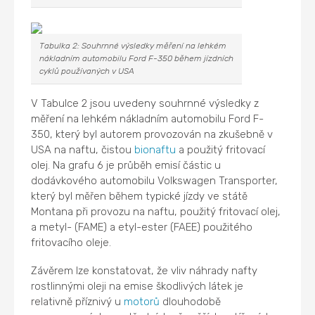
Tabulka 2: Souhrnné výsledky měření na lehkém
nákladním automobilu Ford F-350 během jízdních
cyklů používaných v USA
V Tabulce 2 jsou uvedeny souhrnné výsledky z
měření na lehkém nákladním automobilu Ford F-
350, který byl autorem provozován na zkušebně v
USA na naftu, čistou
bionaftu
a použitý fritovací
olej. Na grafu 6 je průběh emisí částic u
dodávkového automobilu Volkswagen Transporter,
který byl měřen během typické jízdy ve státě
Montana při provozu na naftu, použitý fritovací olej,
a metyl- (FAME) a etyl-ester (FAEE) použitého
fritovacího oleje.
Závěrem lze konstatovat, že vliv náhrady nafty
rostlinnými oleji na emise škodlivých látek je
relativně příznivý u
motorů
dlouhodobě