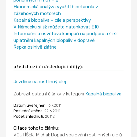
pohonných hmot – 2
Ekonomická analýza využití bioetanolu v
zážehových motorech
Kapalná biopaliva – cíle a perspektivy
V Německu si již můžete natankovat E10
Informační a osvětová kampaň na podporu a širší
uplatnění kapalných biopaliv v dopravě
Řepka oslnivě zlátne
předchozí / následující díl(y):
Jezdíme na rostlinný olej
Zobrazit ostatní články v kategorii
Kapalná biopaliva
Datum uveřejnění:
6.7.2011
Poslední změna:
22.6.2011
Počet shlédnutí:
20112
Citace tohoto článku:
VOJTÍŠEK, Michal: Dopad spalování rostlinných olejů