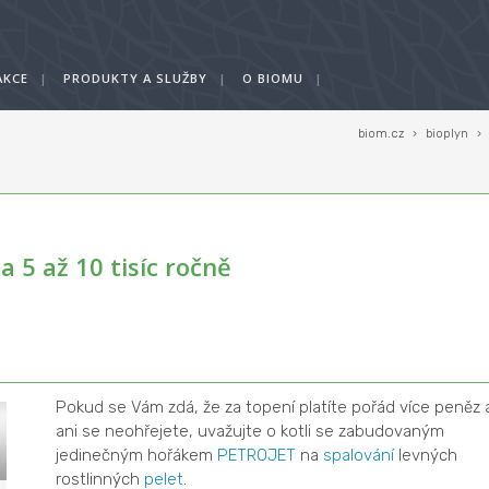
AKCE
|
PRODUKTY A SLUŽBY
|
O BIOMU
|
biom.cz
›
bioplyn
›
 5 až 10 tisíc ročně
Pokud se Vám zdá, že za topení platíte pořád více peněz 
ani se neohřejete, uvažujte o kotli se zabudovaným
jedinečným hořákem
PETROJET
na
spalování
levných
rostlinných
pelet
.