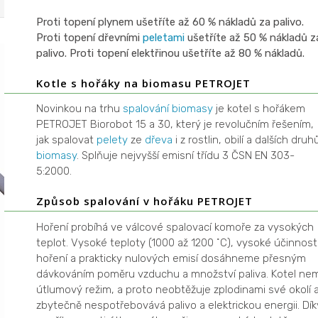
Proti topení plynem ušetříte až 60 % nákladů za palivo.
Proti topení dřevními
peletami
ušetříte až 50 % nákladů z
palivo. Proti topení elektřinou ušetříte až 80 % nákladů.
Kotle s hořáky na biomasu PETROJET
Novinkou na trhu
spalování
biomasy
je kotel s hořákem
PETROJET Biorobot 15 a 30, který je revolučním řešením,
jak spalovat
pelety
ze
dřeva
i z rostlin, obilí a dalších druh
biomasy
. Splňuje nejvyšší emisní třídu 3 ČSN EN 303-
5:2000.
Způsob spalování v hořáku PETROJET
Hoření probíhá ve válcové spalovací komoře za vysokých
teplot. Vysoké teploty (1000 až 1200 ˚C), vysoké účinnost
hoření a prakticky nulových emisí dosáhneme přesným
dávkováním poměru vzduchu a množství paliva. Kotel ne
útlumový režim, a proto neobtěžuje zplodinami své okolí 
zbytečně nespotřebovává palivo a elektrickou energii. Dík