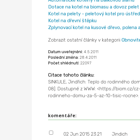
Dotace na kotel na biomasu a dovoz pele
Kotel na pelety - peletový kotel pro ústře
Kotel na dřevní štěpku
Zplynovací kotel na kusové dřevo, polena 
Zobrazit ostatní články v kategorii
Obnovite
Datum uveřejnění:
4.5.2011
Poslední změna:
28.4.2011
Počet shlédnutí:
22097
Citace tohoto článku:
SINKULE, Jindřich: Teplo do rodinného domu
08]. Dostupné z WWW: <https://biom.cz/c
rodinneho-domu-za-5-az-10-tisic-rocne>. 
komentáře:
02 Jun 2015 23:21
Jindich