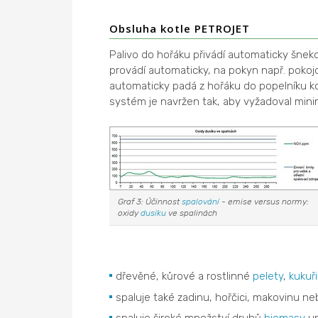
Obsluha kotle PETROJET
Palivo do hořáku přivádí automaticky šnekov
provádí automaticky, na pokyn např. poko
automaticky padá z hořáku do popelníku ko
systém je navržen tak, aby vyžadoval mini
Graf 3: Účinnost
spalování
- emise versus normy:
oxidy
dusíku
ve spalinách
dřevěné, kůrové a rostlinné
pelety
,
kukuř
spaluje také zadinu, hořčici, makovinu ne