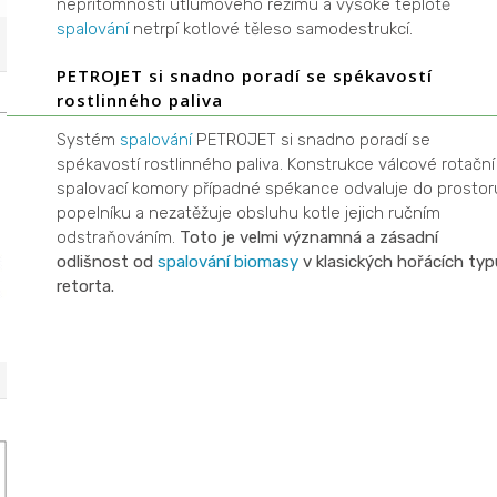
nepřítomnosti útlumového režimu a vysoké teplotě
spalování
netrpí kotlové těleso samodestrukcí.
PETROJET si snadno poradí se spékavostí
rostlinného paliva
Systém
spalování
PETROJET si snadno poradí se
spékavostí rostlinného paliva. Konstrukce válcové rotační
spalovací komory případné spékance odvaluje do prostor
popelníku a nezatěžuje obsluhu kotle jejich ručním
odstraňováním.
Toto je velmi významná a zásadní
odlišnost od
spalování
biomasy
v klasických hořácích typ
retorta.