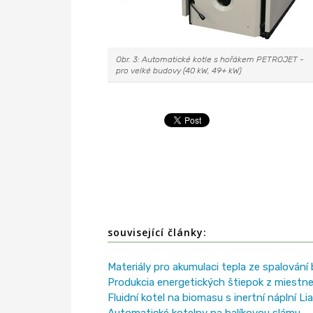
Obr. 3: Automatické kotle s hořákem PETROJET -
pro velké budovy (40 kW, 49+ kW)
související články:
Materiály pro akumulaci tepla ze spalování
Produkcia energetických štiepok z miestne
Fluidní kotel na biomasu s inertní náplní Li
Automatické kotelny na balíkovou slámu