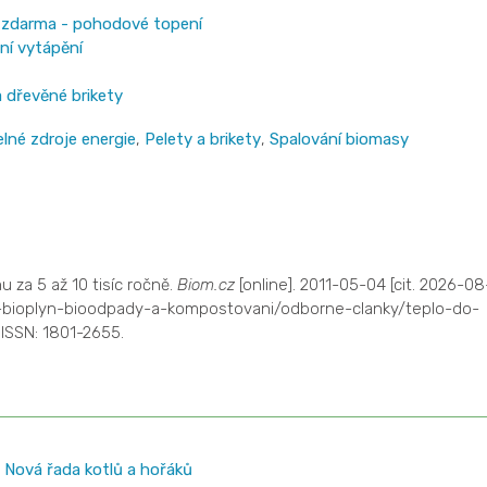
t zdarma - pohodové topení
dní vytápění
a dřevěné brikety
lné zdroje energie
,
Pelety a brikety
,
Spalování biomasy
 za 5 až 10 tisíc ročně.
Biom.cz
[online]. 2011-05-04 [cit. 2026-08
z-bioplyn-bioodpady-a-kompostovani/odborne-clanky/teplo-do-
ISSN: 1801-2655.
Nová řada kotlů a hořáků