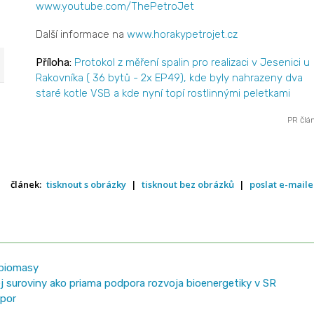
www.youtube.com/ThePetroJet
Další informace na
www.horakypetrojet.cz
Příloha:
Protokol z měření spalin pro realizaci v Jesenici u
Rakovníka ( 36 bytů - 2x EP49), kde byly nahrazeny dva
staré kotle VSB a kde nyní topí rostlinnými peletkami
PR člá
článek:
tisknout s obrázky
|
tisknout bez obrázků
|
poslat e-mail
 biomasy
j suroviny ako priama podpora rozvoja bioenergetiky v SR
apor