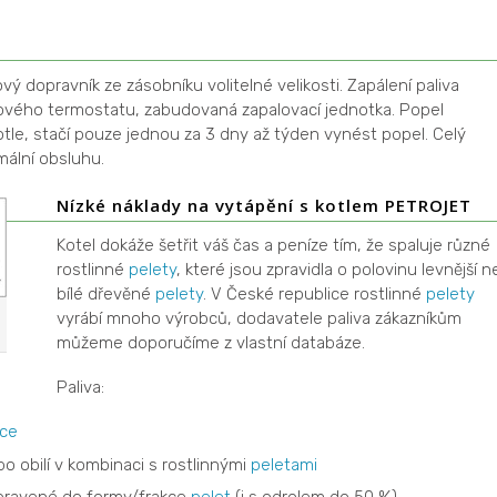
ý dopravník ze zásobníku volitelné velikosti. Zapálení paliva
jového termostatu, zabudovaná zapalovací jednotka. Popel
tle, stačí pouze jednou za 3 dny až týden vynést popel. Celý
mální obsluhu.
Nízké náklady na vytápění s kotlem PETROJET
Kotel dokáže šetřit váš čas a peníze tím, že spaluje různé
rostlinné
pelety
, které jsou zpravidla o polovinu levnější n
bílé dřevěné
pelety
. V České republice rostlinné
pelety
vyrábí mnoho výrobců, dodavatele paliva zákazníkům
můžeme doporučíme z vlastní databáze.
Paliva:
ice
bo obilí v kombinaci s rostlinnými
peletami