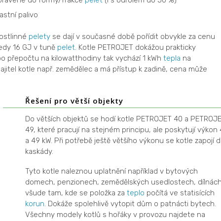
ravené do formy/frakce
pelet
(i s odrolem do 50 %)
astní palivo
rostlinné
pelety
se dají v současné době pořídit obvykle za cenu
edy 16 GJ v tuně
pelet
. Kotle PETROJET dokážou prakticky
o přepočtu na kilowatthodiny tak vychází 1 kWh
tepla
na
ajitel kotle např. zemědělec a má přístup k zadině, cena může
Řešení pro větší objekty
Do větších objektů se hodí kotle PETROJET 40 a PETROJ
49, které pracují na stejném principu, ale poskytují výkon
a 49 kW. Při potřebě ještě většího výkonu se kotle zapojí 
kaskády.
Tyto kotle naleznou uplatnění například v bytových
domech, penzionech, zemědělských usedlostech, dílnách
všude tam, kde se položka za
teplo
počítá ve statisících
korun
. Dokáže spolehlivě vytopit dům o patnácti bytech.
Všechny modely kotlů s hořáky v provozu najdete na