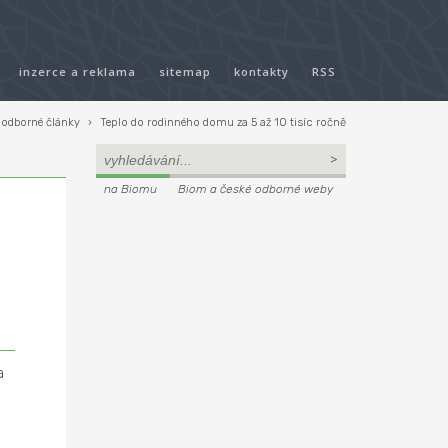
inzerce a reklama
sitemap
kontakty
RSS
odborné články
›
Teplo do rodinného domu za 5 až 10 tisíc ročně
na Biomu
Biom a české odborné weby
a