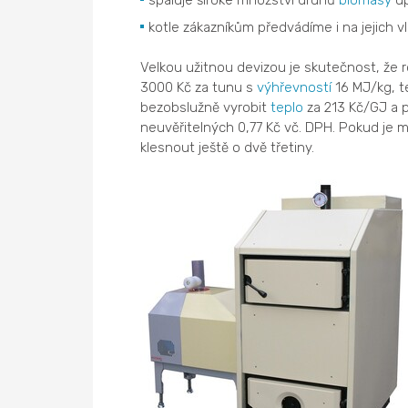
spaluje široké množství druhů
biomasy
up
kotle zákazníkům předvádíme i na jejich vl
Velkou užitnou devizou je skutečnost, že 
3000 Kč za tunu s
výhřevností
16 MJ/kg, t
bezobslužně vyrobit
teplo
za 213 Kč/GJ a p
neuvěřitelných 0,77 Kč vč. DPH. Pokud je m
klesnout ještě o dvě třetiny.