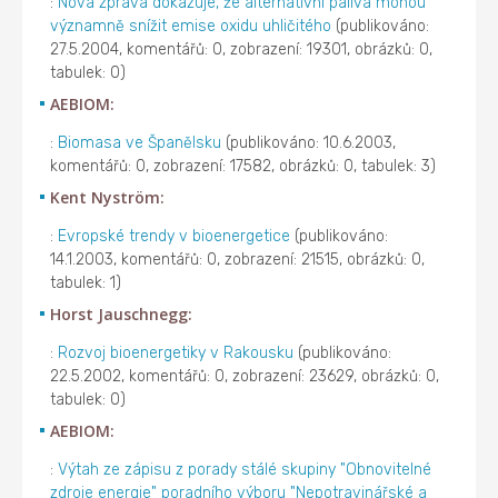
:
Nová zpráva dokazuje, že alternativní paliva mohou
významně snížit emise oxidu uhličitého
(publikováno:
27.5.2004, komentářů: 0, zobrazení: 19301, obrázků: 0,
tabulek: 0)
AEBIOM:
:
Biomasa ve Španělsku
(publikováno: 10.6.2003,
komentářů: 0, zobrazení: 17582, obrázků: 0, tabulek: 3)
Kent Nyström:
:
Evropské trendy v bioenergetice
(publikováno:
14.1.2003, komentářů: 0, zobrazení: 21515, obrázků: 0,
tabulek: 1)
Horst Jauschnegg:
:
Rozvoj bioenergetiky v Rakousku
(publikováno:
22.5.2002, komentářů: 0, zobrazení: 23629, obrázků: 0,
tabulek: 0)
AEBIOM:
:
Výtah ze zápisu z porady stálé skupiny "Obnovitelné
zdroje energie" poradního výboru "Nepotravinářské a