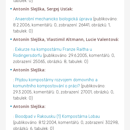
tabulek: 0)
Antonín Slejška, Sergej Usťak:
:
Anaerobní mechanicko biologická úprava
(publikováno:
8.2.2006, komentářů: 0, zobrazení: 26441, obrázků: 1,
tabulek: 0)
Antonín Slejška, Vlastimil Altmann, Lucie Valentová:
:
Exkurze na kompostárnu Franze Raitha u
Rodingersdorfu
(publikováno: 29.6.2005, komentářů: 0,
zobrazení: 25065, obrázků: 8, tabulek: 0)
Antonín Slejška:
:
Přijdou kompostárny rozvojem domovního a
komunitního kompostování o práci?
(publikováno:
29.3.2005, komentářů: 0, zobrazení: 27001, obrázků: 0,
tabulek: 0)
Antonín Slejška:
:
Bioodpad v Rakousku (1) Kompostárna Lobau
(publikováno: 8.12.2004, komentářů: 0, zobrazení: 30298,
obrázků: 6, tabulek: 0)