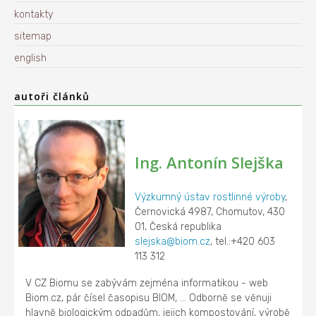
kontakty
sitemap
english
autoři článků
Ing. Antonín Slejška
Výzkumný ústav rostlinné výroby
,
Černovická 4987, Chomutov, 430
01, Česká republika
slejska@biom.cz
, tel.:+420 603
113 312
V CZ Biomu se zabývám zejména informatikou - web
Biom.cz, pár čísel časopisu BIOM, ... Odborně se věnuji
hlavně biologickým odpadům, jejich kompostování, výrobě