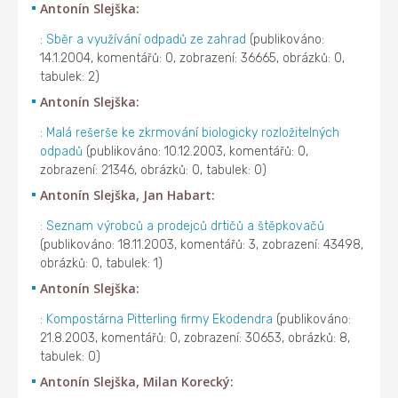
Antonín Slejška:
:
Sběr a využívání odpadů ze zahrad
(publikováno:
14.1.2004, komentářů: 0, zobrazení: 36665, obrázků: 0,
tabulek: 2)
Antonín Slejška:
:
Malá rešerše ke zkrmování biologicky rozložitelných
odpadů
(publikováno: 10.12.2003, komentářů: 0,
zobrazení: 21346, obrázků: 0, tabulek: 0)
Antonín Slejška, Jan Habart:
:
Seznam výrobců a prodejců drtičů a štěpkovačů
(publikováno: 18.11.2003, komentářů: 3, zobrazení: 43498,
obrázků: 0, tabulek: 1)
Antonín Slejška:
:
Kompostárna Pitterling firmy Ekodendra
(publikováno:
21.8.2003, komentářů: 0, zobrazení: 30653, obrázků: 8,
tabulek: 0)
Antonín Slejška, Milan Korecký: