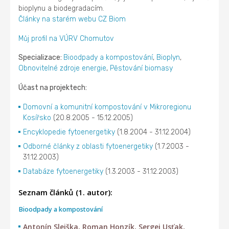
bioplynu a biodegradacím.
Články na starém webu CZ Biom
Můj profil na VÚRV Chomutov
Specializace:
Bioodpady a kompostování
,
Bioplyn
,
Obnovitelné zdroje energie
,
Pěstování biomasy
Účast na projektech:
Domovní a komunitní kompostování v Mikroregionu
Kosířsko
(20.8.2005 - 15.12.2005)
Encyklopedie fytoenergetiky
(1.8.2004 - 31.12.2004)
Odborné články z oblasti fytoenergetiky
(1.7.2003 -
31.12.2003)
Databáze fytoenergetiky
(1.3.2003 - 31.12.2003)
Seznam článků (1. autor):
Bioodpady a kompostování
Antonín Slejška, Roman Honzík, Sergej Usťak,