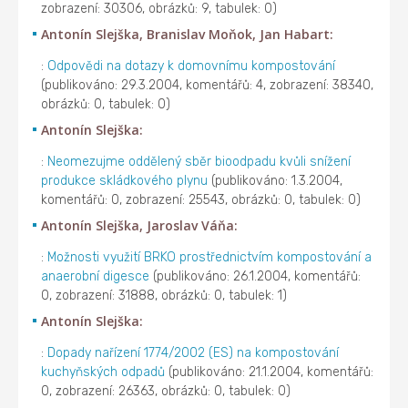
zobrazení: 30306, obrázků: 9, tabulek: 0)
Antonín Slejška, Branislav Moňok, Jan Habart:
:
Odpovědi na dotazy k domovnímu kompostování
(publikováno: 29.3.2004, komentářů: 4, zobrazení: 38340,
obrázků: 0, tabulek: 0)
Antonín Slejška:
:
Neomezujme oddělený sběr bioodpadu kvůli snížení
produkce skládkového plynu
(publikováno: 1.3.2004,
komentářů: 0, zobrazení: 25543, obrázků: 0, tabulek: 0)
Antonín Slejška, Jaroslav Váňa:
:
Možnosti využití BRKO prostřednictvím kompostování a
anaerobní digesce
(publikováno: 26.1.2004, komentářů:
0, zobrazení: 31888, obrázků: 0, tabulek: 1)
Antonín Slejška:
:
Dopady nařízení 1774/2002 (ES) na kompostování
kuchyňských odpadů
(publikováno: 21.1.2004, komentářů:
0, zobrazení: 26363, obrázků: 0, tabulek: 0)