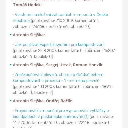
Tomáš Hodek:
:
Vlastnosti a složení zahradních kompostů v České
republice
(publikováno: 7.10.2009, komentářů: 1,
zobrazení: 23668, obrázků: 66, tabulek: 10)
Antonín Slejška:
:
Jak používat Expertní systém pro kompostování
(publikováno: 22.8.2007, komentářů: 0, zobrazení: 16207,
obrázků: 6, tabulek: 0)
Antonín Slejška, Sergej Usťak, Roman Honzík:
:
Zneškodňování plevelů, chorob a škůdců během
kompostovacího procesu - 1 - semena plevelů
(publikováno: 10.1.2007, komentářů: 0, zobrazení: 18915,
obrázků: 0, tabulek: 2)
Antonín Slejška, Ondřej Bačík:
:
Projednávání zmocnění pro vypracování vyhlášky o
bioodpadech v poslanecké sněmovně (1)
(publikováno:
14.2.2006, komentářů: 0, zobrazení: 22148, obrázků: 0,