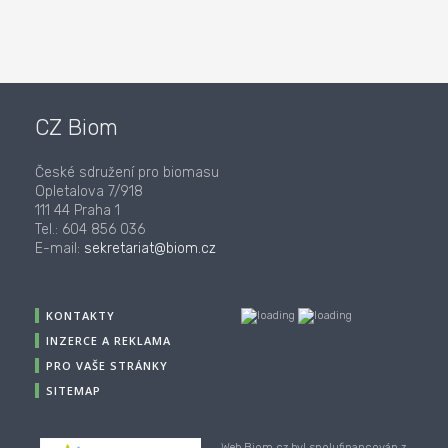
CZ Biom
České sdružení pro biomasu
Opletalova 7/918
111 44 Praha 1
Tel.: 604 856 036
E-mail:
sekretariat@biom.cz
KONTAKTY
INZERCE A REKLAMA
PRO VAŠE STRÁNKY
SITEMAP
Web Biom.cz byl spolufinancován z