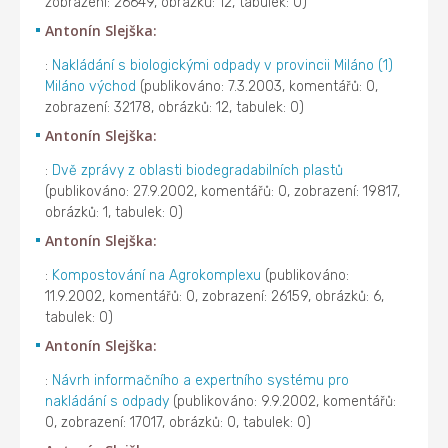
zobrazení: 26649, obrázků: 12, tabulek: 0)
Antonín Slejška:
:
Nakládání s biologickými odpady v provincii Miláno (1)
Miláno východ
(publikováno: 7.3.2003, komentářů: 0,
zobrazení: 32178, obrázků: 12, tabulek: 0)
Antonín Slejška:
:
Dvě zprávy z oblasti biodegradabilních plastů
(publikováno: 27.9.2002, komentářů: 0, zobrazení: 19817,
obrázků: 1, tabulek: 0)
Antonín Slejška:
:
Kompostování na Agrokomplexu
(publikováno:
11.9.2002, komentářů: 0, zobrazení: 26159, obrázků: 6,
tabulek: 0)
Antonín Slejška:
:
Návrh informačního a expertního systému pro
nakládání s odpady
(publikováno: 9.9.2002, komentářů:
0, zobrazení: 17017, obrázků: 0, tabulek: 0)