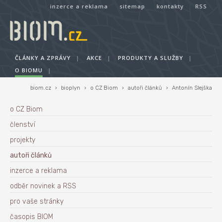
inzerce a reklama
sitemap
kontakty
RSS
ČLÁNKY A ZPRÁVY
|
AKCE
|
PRODUKTY A SLUŽBY
|
O BIOMU
|
biom.cz
›
bioplyn
›
o CZ Biom
›
autoři článků
›
Antonín Slejška
o CZ Biom
členství
projekty
autoři článků
inzerce a reklama
odběr novinek a RSS
pro vaše stránky
časopis BIOM