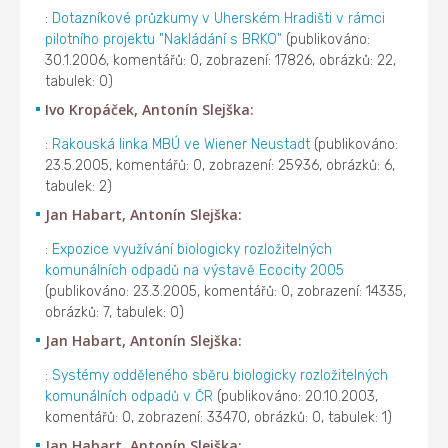
:
Dotazníkové průzkumy v Uherském Hradišti v rámci
pilotního projektu "Nakládání s BRKO"
(publikováno:
30.1.2006, komentářů: 0, zobrazení: 17826, obrázků: 22,
tabulek: 0)
Ivo Kropáček, Antonín Slejška:
:
Rakouská linka MBÚ ve Wiener Neustadt
(publikováno:
23.5.2005, komentářů: 0, zobrazení: 25936, obrázků: 6,
tabulek: 2)
Jan Habart, Antonín Slejška:
:
Expozice využívání biologicky rozložitelných
komunálních odpadů na výstavě Ecocity 2005
(publikováno: 23.3.2005, komentářů: 0, zobrazení: 14335,
obrázků: 7, tabulek: 0)
Jan Habart, Antonín Slejška:
:
Systémy odděleného sběru biologicky rozložitelných
komunálních odpadů v ČR
(publikováno: 20.10.2003,
komentářů: 0, zobrazení: 33470, obrázků: 0, tabulek: 1)
Jan Habart, Antonín Slejška: