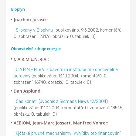
Bioplyn
Joachim Jurasik:
:
Siloxany v Bioplynu
(publikováno: 9.5.2002, komentářů:
0, zobrazení: 23176, obrázků: 0, tabulek: 0)
Obnovitelné zdroje energie
C.A.R.M.E.N. e.V.:
:
C.A.R.M.E.N. e.V. - bavorská instituce pro obnovitelné
suroviny
(publikováno: 13.10.2004, komentářů: 0,
zobrazení: 16740, obrázků: 0, tabulek: 0)
Dan Asplund:
:
Čas konat!! (úvodník z Biomass News 12/2004)
(publikováno: 11.10.2004, komentářů: 0, zobrazení: 18545,
obrázků: 0, tabulek: 0)
AEBIOM, Jean-Marc Jossart, Manfred Vohrer:
:
Kjótské pružné mechanismy: Vyhlídky pro financování