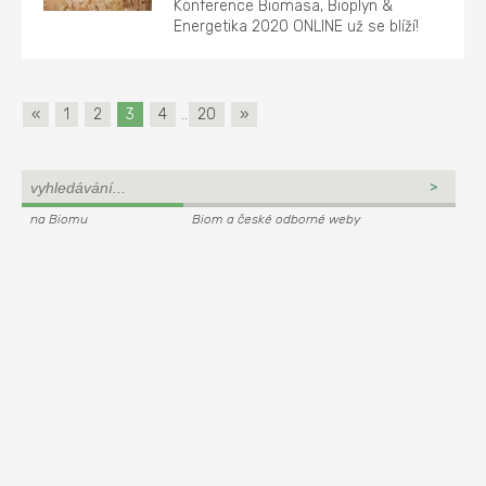
Konference Biomasa, Bioplyn &
Energetika 2020 ONLINE už se blíží!
«
1
2
3
4
..
20
»
na Biomu
Biom a české odborné weby