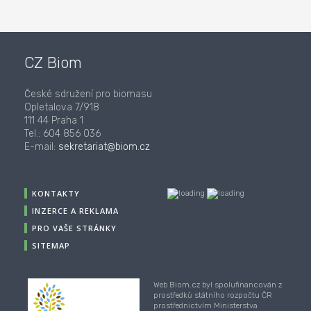
CZ Biom
České sdružení pro biomasu
Opletalova 7/918
111 44 Praha 1
Tel.: 604 856 036
E-mail:
sekretariat@biom.cz
KONTAKTY
INZERCE A REKLAMA
PRO VAŠE STRÁNKY
SITEMAP
Web Biom.cz byl spolufinancován z
prostředků státního rozpočtu ČR
prostřednictvím Ministerstva