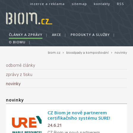
inzerce a reklama
sitemap
kontakty
RSS
ČLÁNKY A ZPRÁVY
|
AKCE
|
PRODUKTY A SLUŽBY
|
O BIOMU
|
biom.cz
›
bioodpady a kompostování
›
novinky
odborné články
zprávy z tisku
novinky
novinky
CZ Biom je nově partnerem
certifikačního systému SURE!
24.6.21
CZ Biom je nově partnerem