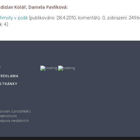
dislav Kolář, Daniela Pavlíková:
 hmoty v půdě
(publikováno: 28.4.2010, komentářů: 0, zobrazení: 2496
k: 4)
Y
A REKLAMA
 STRÁNKY
cován z prostředků
řednictvím
Podpora nestátních