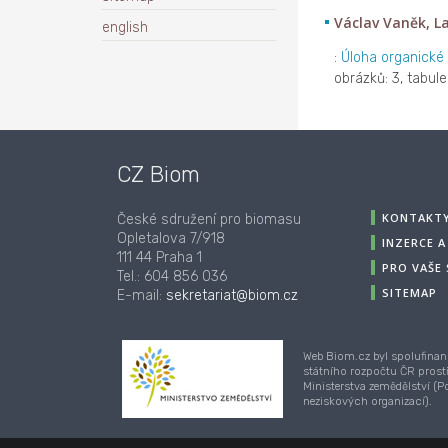
Václav Vaněk, La
english
:
Úloha organické
obrázků: 3, tabule
CZ Biom
KONTAKT
České sdružení pro biomasu
Opletalova 7/918
INZERCE 
111 44 Praha 1
PRO VAŠE
Tel.: 604 856 036
SITEMAP
E-mail:
sekretariat@biom.cz
Web Biom.cz byl spolufinan
státního rozpočtu ČR prost
Ministerstva zemědělství (
neziskových organizací).