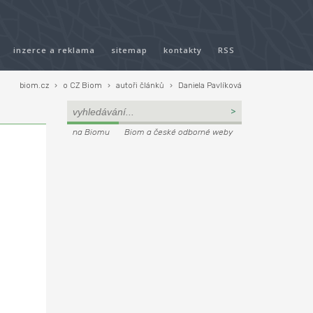
inzerce a reklama
sitemap
kontakty
RSS
biom.cz
›
o CZ Biom
›
autoři článků
›
Daniela Pavlíková
na Biomu
Biom a české odborné weby