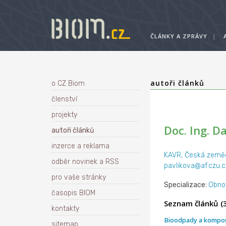
ČLÁNKY A ZPRÁVY
|
autoři článků
o CZ Biom
členství
projekty
Doc. Ing. D
autoři článků
inzerce a reklama
KAVR, Česká zeměd
odběr novinek a RSS
pavlikova@af.czu.c
pro vaše stránky
Specializace:
Obnov
časopis BIOM
Seznam článků (3
kontakty
Bioodpady a kompo
sitemap