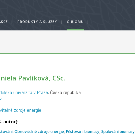
AKCE
|
PRODUKTY A SLUŽBY
|
O BIOMU
|
aniela Pavlíková, CSc.
ělská univerzita v Praze
, Česká republika
z
itelné zdroje energie
. autor):
stování
,
Obnovitelné zdroje energie
,
Pěstování biomasy
,
Spalování biomasy