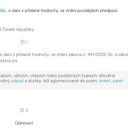
Sb.
, o dani z přidané hodnoty, ve znění pozdějších předpisů
 České republiky:
Čl. I
 o dani z přidané hodnoty, ve znění zákona č. 441/2005 Sb. a záko
která zní:
alcích, větvích, otepích nebo podobných tvarech; dřevěné
řevěný
odpad
a zbytky, též aglomerované do polen,
briket
,
pelet
Čl. II
Účinnost