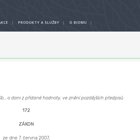
AKCE
|
PRODUKTY A SLUŽBY
|
O BIOMU
|
., o dani z přidané hodnoty, ve znění pozdějších předpisů
172
ZÁKON
ze dne 7. června 2007,