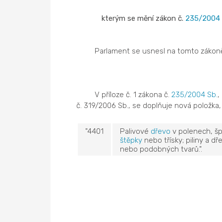
kterým se mění zákon č.
235/2004 
Parlament se usnesl na tomto zákoně
V příloze č. 1 zákona č.
235/2004 Sb.
,
č. 319/2006 Sb., se doplňuje nová položka, 
"4401
Palivové
dřevo
v polenech, šp
štěpky
nebo třísky; piliny a d
nebo podobných tvarů.".