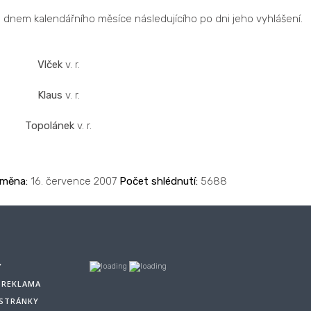
dnem kalendářního měsíce následujícího po dni jeho vyhlášení.
Vlček
v. r.
Klaus
v. r.
Topolánek
v. r.
změna:
16. července 2007
Počet shlédnutí:
5688
Y
A REKLAMA
 STRÁNKY