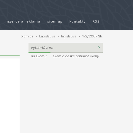
inzerce a reklama
sitemap
kontakty
RSS
biom.cz
›
Legislativa
›
legislativa
›
172/2007 Sb.
na Biomu
Biom a české odborné weby