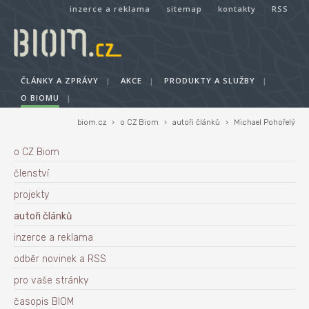
inzerce a reklama
sitemap
kontakty
RSS
ČLÁNKY A ZPRÁVY
|
AKCE
|
PRODUKTY A SLUŽBY
|
O BIOMU
|
biom.cz
›
o CZ Biom
›
autoři článků
›
Michael Pohořelý
o CZ Biom
členství
projekty
autoři článků
inzerce a reklama
odběr novinek a RSS
pro vaše stránky
časopis BIOM