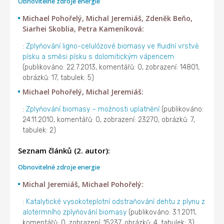
Obnovitelné zdroje energie
Michael Pohořelý, Michal Jeremiáš, Zdeněk Beňo,
Siarhei Skoblia, Petra Kameníková:
:
Zplyňování ligno-celulózové biomasy ve fluidní vrstvě
písku a směsi písku s dolomitickým vápencem
(publikováno: 22.7.2013, komentářů: 0, zobrazení: 14801,
obrázků: 17, tabulek: 5)
Michael Pohořelý, Michal Jeremiáš:
:
Zplyňování biomasy – možnosti uplatnění
(publikováno:
24.11.2010, komentářů: 0, zobrazení: 23270, obrázků: 7,
tabulek: 2)
Seznam článků (2. autor):
Obnovitelné zdroje energie
Michal Jeremiáš, Michael Pohořelý:
:
Katalytické vysokoteplotní odstraňování dehtu z plynu z
alotermního zplyňování biomasy
(publikováno: 3.1.2011,
komentářů: 0, zobrazení: 15237, obrázků: 4, tabulek: 3)