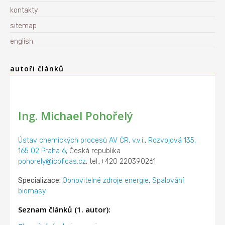
kontakty
sitemap
english
autoři článků
Ing. Michael Pohořelý
Ústav chemických procesů AV ČR, v.v.i., Rozvojová 135,
165 02 Praha 6
, Česká republika
pohorely@icpf.cas.cz
, tel.:+420 220390261
Specializace:
Obnovitelné zdroje energie
,
Spalování
biomasy
Seznam článků (1. autor):