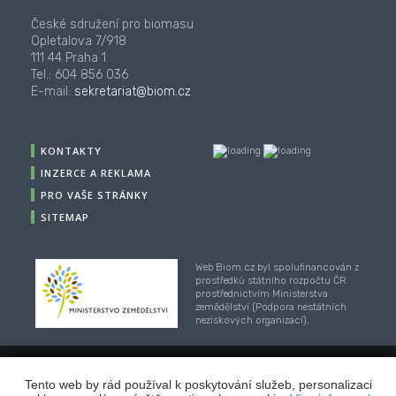
České sdružení pro biomasu
Opletalova 7/918
111 44 Praha 1
Tel.: 604 856 036
E-mail:
sekretariat@biom.cz
KONTAKTY
INZERCE A REKLAMA
PRO VAŠE STRÁNKY
SITEMAP
Web Biom.cz byl spolufinancován z
prostředků státního rozpočtu ČR
prostřednictvím Ministerstva
zemědělství (Podpora nestátních
neziskových organizací).
Tento web by rád používal k poskytování služeb, personalizaci
© 2001-2018, CZ Biom - České sdružení pro biomasu,