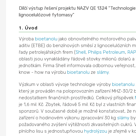
Dílčí výstup řešení projektu NAZV QE 1324 "Technologi
lignocelulózové fytomasy"
1. Úvod
Výroba
bioetanolu
jako obnovitelného motorového paliv
aditiv (ETBE) do benzínových směsí z lignocelulózních m
řady petrolejářských firem (
Shell
,
Philips Petroleum
,
RA
oblasti jsou vynakládány řádově stovky milionů dolarů a v
jednotkám. Firma Shell informovala odbornou veřejnost,
know - how na výrobu
bioetanolu
ze
slámy
.
Výzkum v oblasti vývoje technologie výroby
bioetanolu
který je prováděn na poloprovozním zařízení MHZ-30/2 
nedostatkem finančních prostředků. Celkový příspěvek
je 1,6 mil. Kč. Zbytek, řádově 5 mil. Kč byl z vlastních fi
sponzorů. V současné době je možné konstatovat, že n
zařízení o hodinovém výkonu zpracování 30 kg
slámy
by
požadovaného zvýšení výtěžnosti zkvasitelných cukrů.
plnícího lisu s jednostupňovou
hydrolýzou
je zřejmě v k