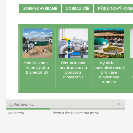
Modernizace -
Odstartovala
Vyberte si
nebo výroba
první aukce na
spolehlivé řešení
biometanu?
podporu
pro vaše
biometanu
bioplynové
stanice
na Biomu
Biom a české odborné weby