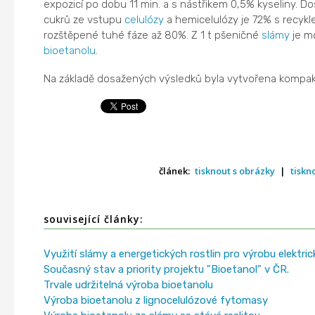
expozicí po dobu 11 min. a s nástřikem 0,5% kyseliny. D
cukrů ze vstupu
celulózy
a hemicelulózy je 72% s recykl
rozštěpené tuhé fáze až 80%. Z 1 t pšeničné
slámy
je m
bioetanolu
.
Na základě dosažených výsledků byla vytvořena kompak
článek:
tisknout s obrázky
|
tiskn
související články:
Využití slámy a energetických rostlin pro výrobu elektric
Současný stav a priority projektu "Bioetanol" v ČR.
Trvale udržitelná výroba bioetanolu
Výroba bioetanolu z lignocelulózové fytomasy