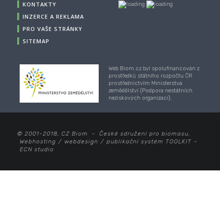
KONTAKTY
INZERCE A REKLAMA
PRO VAŠE STRÁNKY
SITEMAP
Web Biom.cz byl spolufinancován z
prostředků státního rozpočtu ČR
prostřednictvím Ministerstva
zemědělství (Podpora nestátních
neziskových organizací).
© 2001-2018, CZ Biom - České sdružení pro biomasu,
Webhosting
/
webdesign
/
publikační systém TOOLKIT
-
ECN studio