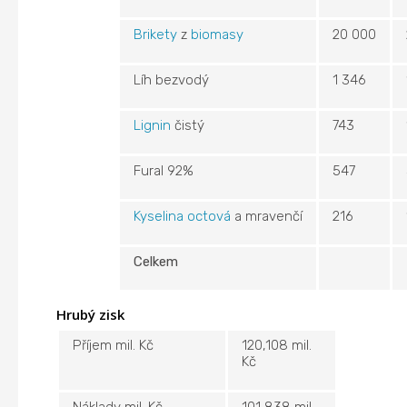
Brikety
z
biomasy
20 000
Líh bezvodý
1 346
Lignin
čistý
743
Fural 92%
547
Kyselina octová
a mravenčí
216
Celkem
Hrubý zisk
Příjem mil. Kč
120,108 mil.
Kč