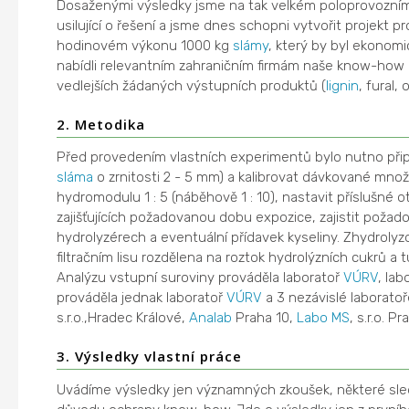
Dosaženými výsledky jsme na tak velkém poloprovozním 
usilující o řešení a jsme dnes schopni vytvořit projekt p
hodinovém výkonu 1000 kg
slámy
, který by byl ekonomi
nabídli relevantním zahraničním firmám naše know-how
vedlejších žádaných výstupních produktů (
lignin
, fural,
2. Metodika
Před provedením vlastních experimentů bylo nutno připr
sláma
o zrnitosti 2 - 5 mm) a kalibrovat dávkované množst
hydromodulu 1 : 5 (náběhově 1 : 10), nastavit příslušné 
zajišťujících požadovanou dobu expozice, zajistit poža
hydrolyzérech a eventuální přídavek kyseliny. Zhydroly
filtračním lisu rozdělena na roztok hydrolýzních cukrů a t
Analýzu vstupní suroviny prováděla laboratoř
VÚRV
, la
prováděla jednak laboratoř
VÚRV
a 3 nezávislé laboratoře
s.r.o.,Hradec Králové,
Analab
Praha 10,
Labo MS
, s.r.o. Pr
3. Výsledky vlastní práce
Uvádíme výsledky jen významných zkoušek, některé sl