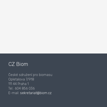
CZ Biom
České sdružení pro biomasu
Opletalova 7/918
111 44 Praha 1
Tel.: 604 856 036
E-mail:
sekretariat@biom.cz