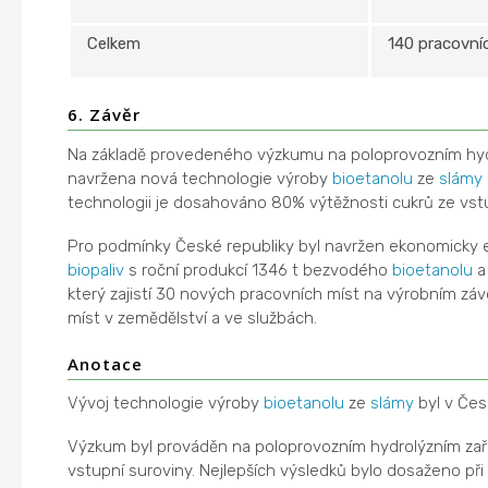
Celkem
140 pracovní
6. Závěr
Na základě provedeného výzkumu na poloprovozním hydr
navržena nová technologie výroby
bioetanolu
ze
slámy
technologii je dosahováno 80% výtěžnosti cukrů ze vstu
Pro podmínky České republiky byl navržen ekonomicky e
biopaliv
s roční produkcí 1346 t bezvodého
bioetanolu
a 
který zajistí 30 nových pracovních míst na výrobním záv
míst v zemědělství a ve službách.
Anotace
Vývoj technologie výroby
bioetanolu
ze
slámy
byl v Čes
Výzkum byl prováděn na poloprovozním hydrolýzním zař
vstupní suroviny. Nejlepších výsledků bylo dosaženo při 