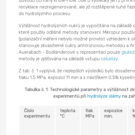
důvodu ochrany know-how. Jde o výsledky jen z prvníh
recyklace nezregenerované, ale již rozštěpené tuhé fáze
do hydrolýzního procesu.
Výtěžnost hydrolýzních cukrů je vypočítána na základě 
které použily odlišné metody stanovení. Mikropur použ
(polarizační měření nebylo možné provést vzhledem k s
stanovuje zkvasitelné cukry anhtronovou metodou a An
Auerabach - Bodländerové s reprezentací pouze
glukóz
metody je zjišťována na základě vstupu
celulózy
.
Z tab. č. 1 vyplývá, že nejlepších výsledků bylo dosaženo
tlaku 1,5 MPa, expozicí 11 min a s nástřikem 0,5% kyselin
Tabulka č. 1: Technologické parametry a výtěžnost z
experimentů při
hydrolýze
slámy
na zař
Číslo
teplota
tlak
expozice
k
experimentu
°C
MPa
min.