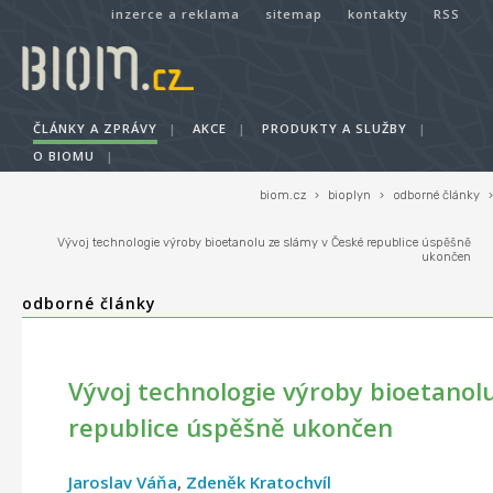
inzerce a reklama
sitemap
kontakty
RSS
ČLÁNKY A ZPRÁVY
|
AKCE
|
PRODUKTY A SLUŽBY
|
O BIOMU
|
biom.cz
›
bioplyn
›
odborné články
›
Vývoj technologie výroby bioetanolu ze slámy v České republice úspěšně
ukončen
odborné články
Vývoj technologie výroby bioetanol
republice úspěšně ukončen
Jaroslav Váňa
,
Zdeněk Kratochvíl