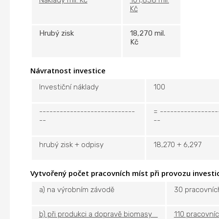
Náklady mil. Kč
101,838 mil.
Kč
Hrubý zisk
18,270 mil.
Kč
Návratnost investice
Investiční náklady
100
----------------------------
= -----------------
--
--
hrubý zisk + odpisy
18,270 + 6,297
Vytvořený počet pracovních míst při provozu investi
a) na výrobním závodě
30 pracovníc
b) při produkci a dopravě biomasy
110 pracovní