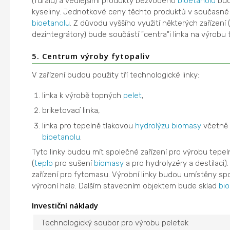
(furalu) a vedlejšími produkty bezvodého
bioetanolu
bud
kyseliny. Jednotkové ceny těchto produktů v současné
bioetanolu
. Z důvodu vyššího využití některých zařízení 
dezintegrátory) bude součástí "centra"i linka na výrob
5. Centrum výroby fytopaliv
V zařízení budou použity tří technologické linky:
linka k výrobě topných
pelet
,
briketovací linka,
linka pro tepelně tlakovou
hydrolýzu
biomasy
včetně 
bioetanolu
.
Tyto linky budou mít společné zařízení pro výrobu tepe
(
teplo
pro sušení
biomasy
a pro hydrolyzéry a destilaci)
zařízení pro fytomasu. Výrobní linky budou umístěny sp
výrobní hale. Dalším stavebním objektem bude sklad
bi
Investiční náklady
Technologický soubor pro výrobu peletek