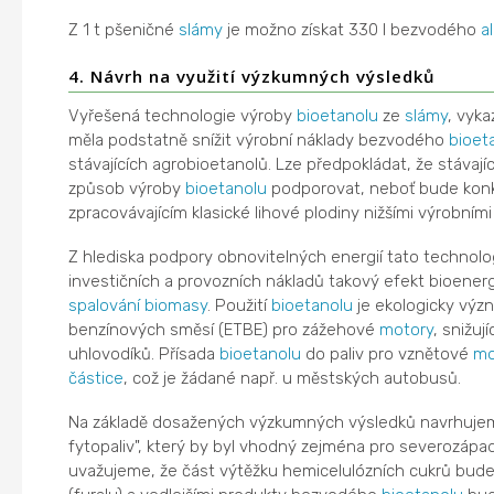
Z 1 t pšeničné
slámy
je možno získat 330 l bezvodého
a
4. Návrh na využití výzkumných výsledků
Vyřešená technologie výroby
bioetanolu
ze
slámy
, vyka
měla podstatně snížit výrobní náklady bezvodého
bioet
stávajících agrobioetanolů. Lze předpokládat, že stávajíc
způsob výroby
bioetanolu
podporovat, neboť bude konk
zpracovávajícím klasické lihové plodiny nižšími výrobními
Z hlediska podpory obnovitelných energií tato technolo
investičních a provozních nákladů takový efekt bioenerg
spalování
biomasy
. Použití
bioetanolu
je ekologicky výz
benzínových směsí (ETBE) pro zážehové
motory
, snižuj
uhlovodíků. Přísada
bioetanolu
do paliv pro vznětové
mo
částice
, což je žádané např. u městských autobusů.
Na základě dosažených výzkumných výsledků navrhujem
fytopaliv", který by byl vhodný zejména pro severozápa
uvažujeme, že část výtěžku hemicelulózních cukrů bude