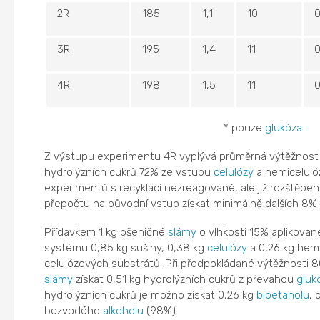
2R
185
1,1
10
3R
195
1,4
11
0
4R
198
1,5
11
0
* pouze
glukóza
Z výstupu experimentu 4R vyplývá průměrná výtěžnost
hydrolýzních cukrů 72% ze vstupu
celulózy
a hemiceluló
experimentů s recyklací nezreagované, ale již rozštěpe
přepočtu na původní vstup získat minimálně dalších 8% 
Přídavkem 1 kg pšeničné
slámy
o vlhkosti 15% aplikova
systému 0,85 kg sušiny, 0,38 kg
celulózy
a 0,26 kg hemi
celulózových substrátů. Při předpokládané výtěžnosti 
slámy
získat 0,51 kg hydrolýzních cukrů z převahou
gluk
hydrolýzních cukrů je možno získat 0,26 kg
bioetanolu
, 
bezvodého
alkoholu
(98%).