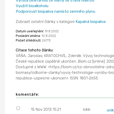
Výroba bioetanolu ze slámy se stává realitou
Využití bioalkoholu
Podporovat biopaliva namísto zemního plynu
Zobrazit ostatní články v kategorii
Kapalná biopaliva
Datum uveřejnění:
19.8.2002
Poslední změna:
10.8.2002
Počet shlédnutí:
26773
Citace tohoto článku:
VÁŇA, Jaroslav, KRATOCHVÍL, Zdeněk: Vývoj technologie
České republice úspěšně ukončen.
Biom.cz
[online]. 200
Dostupné z WWW: <https://biom.cz/cz-obnovitelne-zdro
biomasy/odborne-clanky/vyvoj-technologie-vyroby-bi
republice-uspesne-ukoncen>. ISSN: 1801-2655.
komentáře:
15 Nov 2013 15:21
lokki
unik