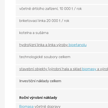
včetně drtícího zařízení, 10 000 t / rok
briketovací linka 20 000 t / rok
kotelna a sušárna
hydrolýzní linka a linka výroby
bioetanolu
technologické soubory celkem
stavební objekty (výrobní hala a sklad
biomasy
a vý
Investiční náklady celkem
Roční výrobní náklady
Biomasa
včetně dopravy