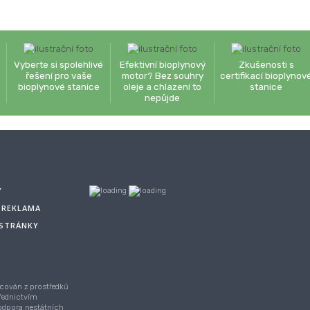
Vyberte si spolehlivé
Efektivní bioplynový
Zkušenosti s
řešení pro vaše
motor? Bez souhry
certifikací bioplynov
bioplynové stanice
oleje a chlazení to
stanice
nepůjde
Y
A REKLAMA
 STRÁNKY
cován z prostředků
řednictvím
Podpora nestátních