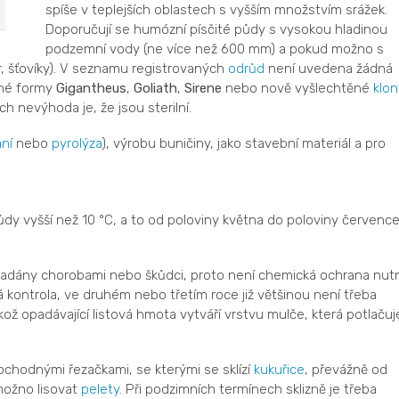
spíše v teplejších oblastech s vyšším množstvím srážek.
Doporučují se humózní písčité půdy s vysokou hladinou
podzemní vody (ne více než 600 mm) a pokud možno s
r, šťovíky). V seznamu registrovaných
odrůd
není uvedena žádná
onné formy
Gigantheus
,
Goliath
,
Sirene
nebo nově vyšlechtěné
klon
ich nevýhoda je, že jsou sterilní.
ní
nebo
pyrolýza
), výrobu buničiny, jako stavební materiál a pro
ůdy vyšší než 10 °C, a to od poloviny května do poloviny července
adány chorobami nebo škůdci, proto není chemická ochrana nutn
 kontrola, ve druhém nebo třetím roce již většinou není třeba
ikož opadávající listová hmota vytváří vrstvu mulče, která potlačuj
chodnými řezačkami, se kterými se sklízí
kukuřice
, převážně od
možno lisovat
pelety
. Při podzimních termínech sklizně je třeba