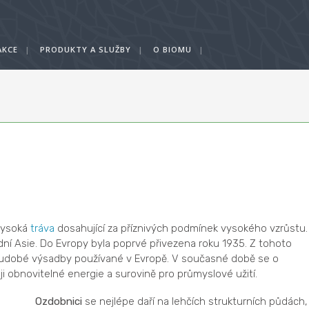
AKCE
|
PRODUKTY A SLUŽBY
|
O BIOMU
|
vysoká
tráva
dosahující za příznivých podmínek vysokého vzrůstu.
ní Asie. Do Evropy byla poprvé přivezena roku 1935. Z tohoto
udobé výsadby používané v Evropě. V současné době se o
ji obnovitelné energie a surovině pro průmyslové užití.
Ozdobnici
se nejlépe daří na lehčích strukturních půdách,