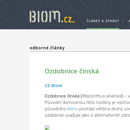
ČLÁNKY A ZPRÁVY
|
odborné články
Ozdobnice čínská
CZ Biom
Ozdobnice čínská (
Miscanthus sinensis
)
– 
Původní domovinou této rostliny je východ
původního
klonu
pochází většina druhů so
ozdobnici uvažuje jako o alternativním zdro