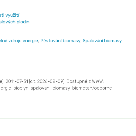
i využití
slových plodin
lné zdroje energie
,
Pěstování biomasy
,
Spalování biomasy
ne]. 2011-07-31 [cit. 2026-08-09]. Dostupné z WWW:
energie-bioplyn-spalovani-biomasy-biometan/odborne-
.