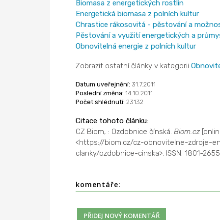
Biomasa z energetických rostlin
Energetická biomasa z polních kultur
Chrastice rákosovitá - pěstování a možnost
Pěstování a využití energetických a průmy
Obnovitelná energie z polních kultur
Zobrazit ostatní články v kategorii
Obnovite
Datum uveřejnění:
31.7.2011
Poslední změna:
14.10.2011
Počet shlédnutí:
23132
Citace tohoto článku:
CZ Biom, : Ozdobnice čínská.
Biom.cz
[onli
<https://biom.cz/cz-obnovitelne-zdroje-
clanky/ozdobnice-cinska>. ISSN: 1801-2655
komentáře: