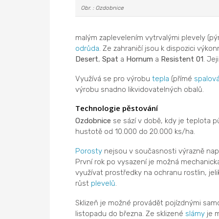
Obr. : Ozdobnice
malým zaplevelením vytrvalými plevely (pý
odrůda
. Ze zahraničí jsou k dispozici výk
Desert
,
Spat
a
Hornum
a
Resistent 01
. Jej
Využívá se pro výrobu
tepla
(přímé
spalová
výrobu snadno likvidovatelných obalů.
Technologie pěstování
Ozdobnice
se sází v době, kdy je teplota p
hustotě od 10.000 do 20.000 ks/ha.
Porosty
nejsou v současnosti výrazně nap
První rok po vysazení je možná mechanická
využívat prostředky na ochranu rostlin, jel
růst
plevelů
.
Sklizeň je možné provádět pojízdnými samo
listopadu do března. Ze sklizené
slámy
je 