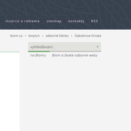
inzerce a reklama
sitemap
kontakty
RSS
biom.cz
›
bioplyn
›
odborné články
›
Ozdobnice čínská
na Biomu
Biom a české odborné weby