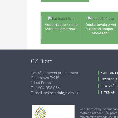
Modernizace - nebo
Odstartovala první
výroba biometanu?
aukce na podporu
biometanu
CZ Biom
KONTAKT
České sdružení pro biomasu
Opletalova 7/918
INZERCE 
111 44 Praha 1
PRO VAŠE
Tel.: 604 856 036
SITEMAP
E-mail:
sekretariat@biom.cz
Web Biom.cz byl spolufinan
státního rozpočtu ČR prost
Ministerstva zemědělství (