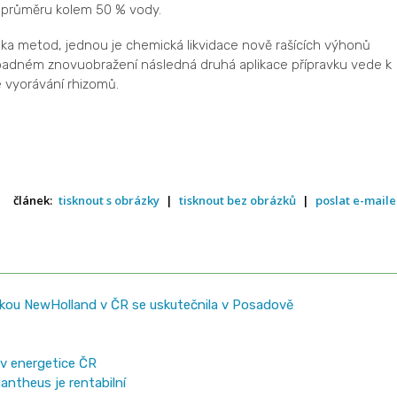
 průměru kolem 50 % vody.
lika metod, jednou je chemická likvidace nově rašících výhonů
případném znovuobražení následná druhá aplikace přípravku vede k
e vyorávání rhizomů.
článek:
tisknout s obrázky
|
tisknout bez obrázků
|
poslat e-mail
ačkou NewHolland v ČR se uskutečnila v Posadově
 v energetice ČR
antheus je rentabilní