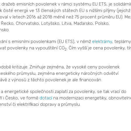
 dražeb emisních povolenek v rámci systému EU ETS, je solidárn
sté energii ve 13 členských státech EU s nižšími příjmy (jejichž
val v letech 2016 až 2018 méně než 75 procent průměru EU). Me
 Řecko, Chorvatsko, Lotyšsko, Litva, Maďarsko, Polsko,
nsko.
ání s emisními povolenkami (EU ETS), v němž
elektrárny
, teplárny
vat povolenky na vypouštění CO
. Čím vyšší je cena povolenky, t
2
době kritizuje. Zmiňuje zejména, že vysoké ceny povolenek
 českého průmyslu, zejména energeticky náročných odvětví
Právě z výnosů z těchto povolenek je ale financován
 a energetické společnosti zaplatí za povolenky, se tak vrací do
ří i Česko, ve formě
dotací
na modernizaci energetiky, obnoviteln
nství či elektrifikaci dopravy a průmyslu.