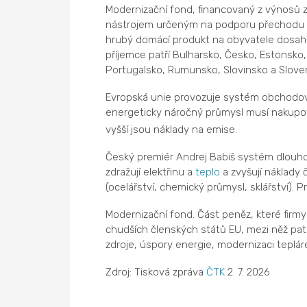
Modernizační fond, financovaný z výnosů z
nástrojem určeným na podporu přechodu k či
hrubý domácí produkt na obyvatele dosaho
příjemce patří Bulharsko, Česko, Estonsko,
Portugalsko, Rumunsko, Slovinsko a Slove
Evropská unie provozuje systém obchodov
energeticky náročný průmysl musí nakupo
vyšší jsou náklady na emise.
Český premiér Andrej Babiš systém dlouho
zdražují elektřinu a
teplo
a zvyšují náklady
(ocelářství, chemický průmysl, sklářství). 
Modernizační fond. Část peněz, které firmy
chudších členských států EU, mezi něž pat
zdroje, úspory energie, modernizaci tepláre
Zdroj: Tisková zpráva
ČTK
2. 7. 2026