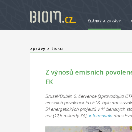
ČLÁNKY A ZPRÁVY
|
zprávy z tisku
Z výnosů emisních povolene
EK
Brusel/Dublin 2. července (zpravodajka ČT
emisních povolenek EU ETS, bylo dnes uvoln
51 energetických projektů v 11 členských stá
eur (12,5 miliardy Kč),
informovala
dnes Evr