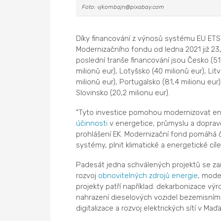
Foto: vjkombajn@pixabay.com
Díky financování z výnosů systému EU ETS
Modernizačního fondu od ledna 2021 již 23,2
poslední tranše financování jsou Česko (51
milionů eur), Lotyšsko (40 milionů eur), Lit
milionů eur), Portugalsko (81,4 milionu eur
Slovinsko (20,2 milionu eur).
"Tyto investice pomohou modernizovat en
účinnosti
v energetice, průmyslu a doprav
prohlášení EK. Modernizační fond pomáhá č
systémy, plnit klimatické a energetické cíle
Padesát jedna schválených projektů se zam
rozvoj
obnovitelných zdrojů energie
, mode
projekty patří například: dekarbonizace vý
nahrazení dieselových vozidel bezemisními
digitalizace a rozvoj elektrických sítí v Maď