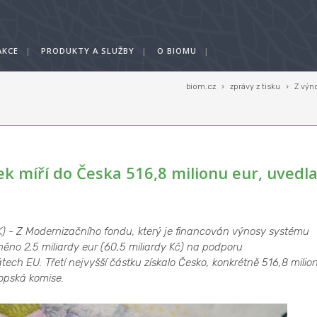
AKCE
|
PRODUKTY A SLUŽBY
|
O BIOMU
|
biom.cz
›
zprávy z tisku
›
Z výn
k míří do Česka 516,8 milionu eur, uvedl
K) - Z Modernizačního fondu, který je financován výnosy systému
ěno 2,5 miliardy eur (60,5 miliardy Kč) na podporu
tech EU. Třetí nejvyšší částku získalo Česko, konkrétně 516,8 milio
opská komise.