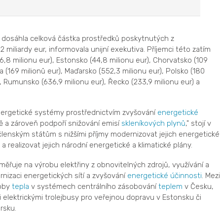
 dosáhla celková částka prostředků poskytnutých z
 miliardy eur, informovala unijní exekutiva. Příjemci této zatím
6,8 milionu eur), Estonsko (44,8 milionu eur), Chorvatsko (109
va (169 milionů eur), Maďarsko (552,3 milionu eur), Polsko (180
), Rumunsko (636,9 milionu eur), Řecko (233,9 milionu eur) a
ergetické systémy prostřednictvím zvyšování
energetické
ě a zároveň podpoří snižování emisí
skleníkových plynů
," stojí v
lenským státům s nižšími příjmy modernizovat jejich energetické
 a realizovat jejich národní energetické a klimatické plány.
ěřuje na výrobu elektřiny z obnovitelných zdrojů, využívání a
rnizaci energetických sítí a zvyšování
energetické účinnosti
. Mezi
roby
tepla
v systémech centrálního zásobování
teplem
v Česku,
 elektrickými trolejbusy pro veřejnou dopravu v Estonsku či
arsku.