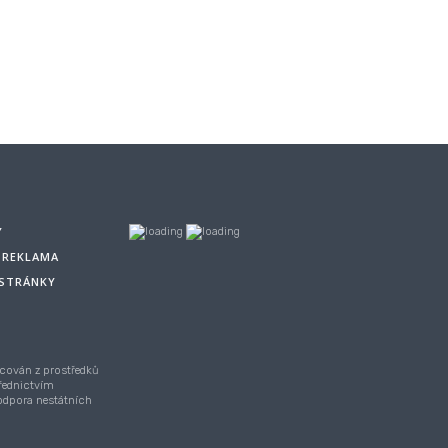
Y
A REKLAMA
 STRÁNKY
cován z prostředků
řednictvím
Podpora nestátních