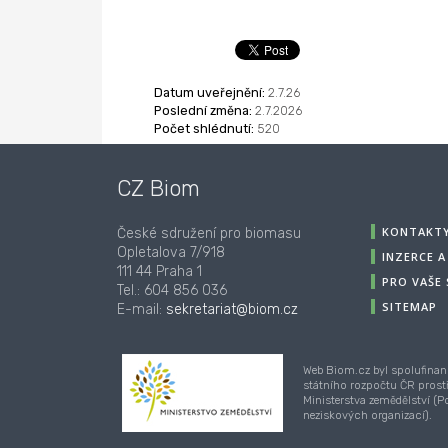
Datum uveřejnění:
2.7.26
Poslední změna:
2.7.2026
Počet shlédnutí:
520
CZ Biom
KONTAKT
České sdružení pro biomasu
Opletalova 7/918
INZERCE 
111 44 Praha 1
PRO VAŠE
Tel.: 604 856 036
SITEMAP
E-mail:
sekretariat@biom.cz
Web Biom.cz byl spolufinan
státního rozpočtu ČR prost
Ministerstva zemědělství (
neziskových organizací).