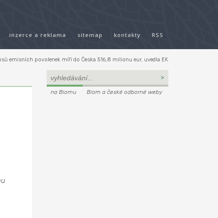
inzerce a reklama
sitemap
kontakty
RSS
osů emisních povolenek míří do Česka 516,8 milionu eur, uvedla EK
na Biomu
Biom a české odborné weby
a
nu