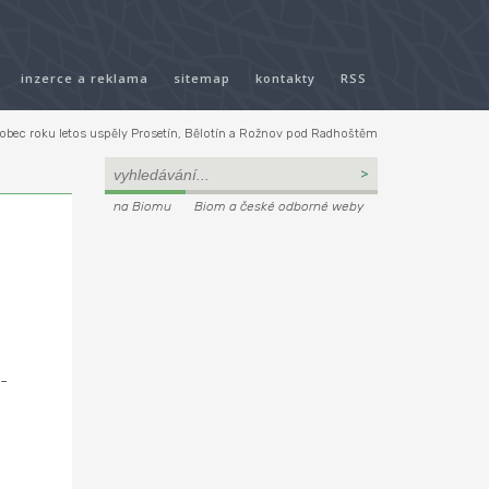
inzerce a reklama
sitemap
kontakty
RSS
 obec roku letos uspěly Prosetín, Bělotín a Rožnov pod Radhoštěm
na Biomu
Biom a české odborné weby
-