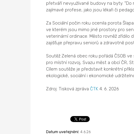
přetváří nevyužívané budovy na byty. "Do 
zajímavé profese, jako jsou lékaři či pedagog
Za Sociální počin roku ocenila porota Šl
ve kterém jsou mimo jiné prostory pro sen
veterinární ordinace. Město rovněž zřídilo 
zajišťuje přepravu seniorů a zdravotně pos
Soutěž Zelená obec roku pořádá ČSOB ve s
pro místní rozvoj, Svazu měst a obcí ČR, S
Cílem soutěže je představit konkrétní příkl
ekologické, sociální i ekonomické udržitelno
Zdroj: Tisková zpráva
ČTK
4. 6. 2026
Datum uveřejnění:
4.6.26