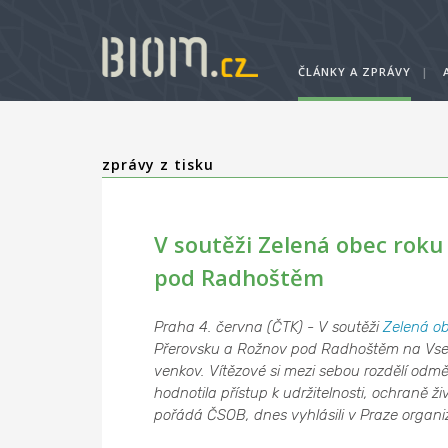
ČLÁNKY A ZPRÁVY
|
zprávy z tisku
V soutěži Zelená obec roku 
pod Radhoštěm
Praha 4. června (ČTK) - V soutěži
Zelená ob
Přerovsku a Rožnov pod Radhoštěm na Vsetín
venkov. Vítězové si mezi sebou rozdělí odm
hodnotila přístup k udržitelnosti, ochraně ž
pořádá ČSOB, dnes vyhlásili v Praze organiz