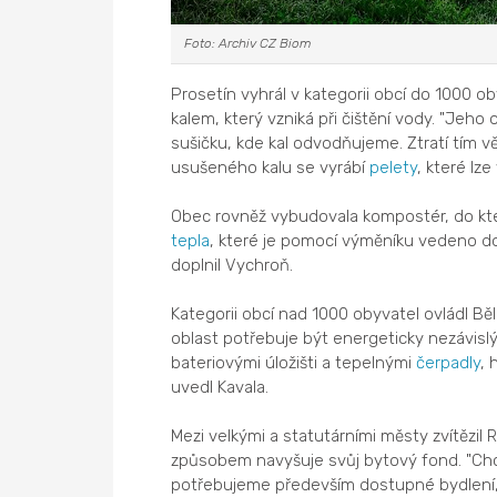
Foto: Archiv CZ Biom
Prosetín vyhrál v kategorii obcí do 1000 ob
kalem, který vzniká při čištění vody. "Jeho 
sušičku, kde kal odvodňujeme. Ztratí tím v
usušeného kalu se vyrábí
pelety
, které lz
Obec rovněž vybudovala kompostér, do kt
tepla
, které je pomocí výměníku vedeno do
doplnil Vychroň.
Kategorii obcí nad 1000 obyvatel ovládl B
oblast potřebuje být energeticky nezávisl
bateriovými úložišti a tepelnými
čerpadly
, 
uvedl Kavala.
Mezi velkými a statutárními městy zvítězil
způsobem navyšuje svůj bytový fond. "Ch
potřebujeme především dostupné bydlení,"