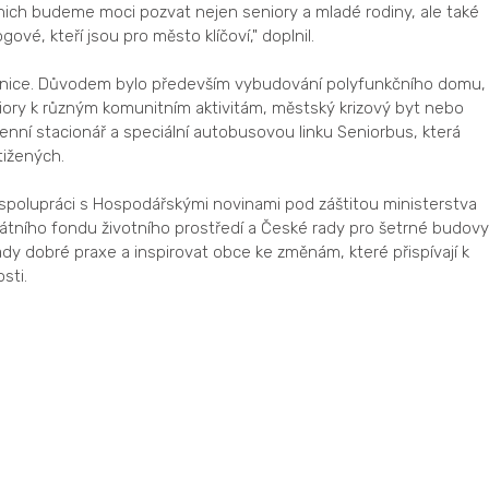
nich budeme moci pozvat nejen seniory a mladé rodiny, ale také
ové, kteří jsou pro město klíčoví," doplnil.
apanice. Důvodem bylo především vybudování polyfunkčního domu,
iory k různým komunitním aktivitám, městský krizový byt nebo
denní stacionář a speciální autobusovou linku Seniorbus, která
tižených.
polupráci s Hospodářskými novinami pod záštitou ministerstva
tátního fondu životního prostředí a České rady pro šetrné budovy
ady dobré praxe a inspirovat obce ke změnám, které přispívají k
sti.