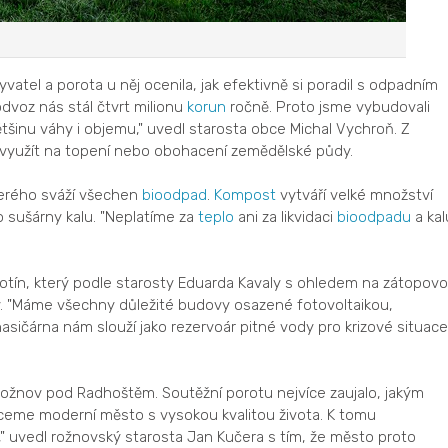
yvatel a porota u něj ocenila, jak efektivně si poradil s odpadním
odvoz nás stál čtvrt milionu
korun
ročně. Proto jsme vybudovali
ětšinu váhy i objemu," uvedl starosta obce Michal Vychroň. Z
e využít na topení nebo obohacení zemědělské půdy.
erého sváží všechen
bioodpad
.
Kompost
vytváří velké množství
 sušárny kalu. "Neplatíme za
teplo
ani za likvidaci
bioodpadu
a kal
ělotín, který podle starosty Eduarda Kavaly s ohledem na zátopov
ý. "Máme všechny důležité budovy osazené fotovoltaikou,
hasičárna nám slouží jako rezervoár pitné vody pro krizové situace,
 Rožnov pod Radhoštěm. Soutěžní porotu nejvíce zaujalo, jakým
ceme moderní město s vysokou kvalitou života. K tomu
 uvedl rožnovský starosta Jan Kučera s tím, že město proto