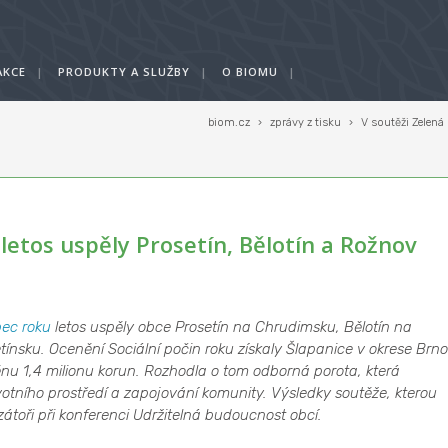
AKCE
|
PRODUKTY A SLUŽBY
|
O BIOMU
|
biom.cz
›
zprávy z tisku
›
V soutěži Zelená
letos uspěly Prosetín, Bělotín a Rožnov
ec roku
letos uspěly obce Prosetín na Chrudimsku, Bělotín na
sku. Ocenění Sociální počin roku získaly Šlapanice v okrese Brno
ěnu 1,4 milionu korun. Rozhodla o tom odborná porota, která
ivotního prostředí a zapojování komunity. Výsledky soutěže, kterou
átoři při konferenci Udržitelná budoucnost obcí.