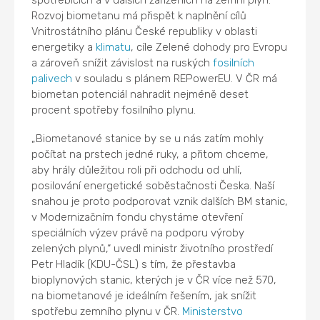
spotřebičích a v dalších zařízeních na zemní plyn.
Rozvoj biometanu má přispět k naplnění cílů
Vnitrostátního plánu České republiky v oblasti
energetiky a
klimatu
, cíle Zelené dohody pro Evropu
a zároveň snížit závislost na ruských
fosilních
palivech
v souladu s plánem REPowerEU. V ČR má
biometan potenciál nahradit nejméně deset
procent spotřeby fosilního plynu.
„Biometanové stanice by se u nás zatím mohly
počítat na prstech jedné ruky, a přitom chceme,
aby hrály důležitou roli při odchodu od uhlí,
posilování energetické soběstačnosti Česka. Naší
snahou je proto podporovat vznik dalších BM stanic,
v Modernizačním fondu chystáme otevření
speciálních výzev právě na podporu výroby
zelených plynů,“ uvedl ministr životního prostředí
Petr Hladík (KDU-ČSL) s tím, že přestavba
bioplynových stanic, kterých je v ČR více než 570,
na biometanové je ideálním řešením, jak snížit
spotřebu zemního plynu v ČR.
Ministerstvo