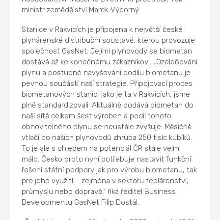
ministr zemědělství Marek Výborný.
Stanice v Rakvicích je připojena k největší české
plynárenské distribuční soustavě, kterou provozuje
společnost GasNet. Jejími plynovody se biometan
dostává až ke konečnému zákazníkovi. „Ozeleňování
plynu a postupné navyšování podílu biometanu je
pevnou součástí naší strategie. Připojovací proces
biometanových stanic, jako je ta v Rakvicích, jsme
plně standardizovali. Aktuálně dodává biometan do
naší sítě celkem šest výroben a podíl tohoto
obnovitelného plynu se neustále zvyšuje. Měsíčně
vtlačí do našich plynovodů zhruba 250 tisíc kubíků.
To je ale s ohledem na potenciál ČR stále velmi
málo. Česko proto nyní potřebuje nastavit funkční
řešení státní podpory jak pro výrobu biometanu, tak
pro jeho využití – zejména v sektoru teplárenství,
průmyslu nebo dopravě,“ říká ředitel Business
Developmentu GasNet Filip Dostál.