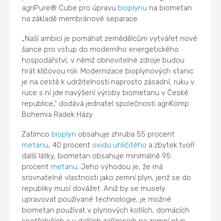
agriPure® Cube pro úpravu
bioplynu
na biometan
na základě membránové separace.
„Naší ambicí je pomáhat zemědělcům vytvářet nové
šance pro vstup do moderního energetického
hospodářství, v němž obnovitelné zdroje budou
hrát klíčovou roli. Modernizace bioplynových stanic
je na cestě k udržitelnosti naprosto zásadní, ruku v
ruce s ní jde navýšení výroby biometanu v České
republice,“ dodává jednatel společnosti agriKomp
Bohemia Radek Házy.
Zatímco
bioplyn
obsahuje zhruba 55 procent
metanu
, 40 procent
oxidu uhličitého
a zbytek tvoří
další látky, biometan obsahuje minimálně 95
procent
metanu
. Jeho výhodou je, že má
srovnatelné vlastnosti jako zemní plyn, jenž se do
republiky musí dovážet. Aniž by se musely
upravovat používané technologie, je možné
biometan používat v plynových kotlích, domácích