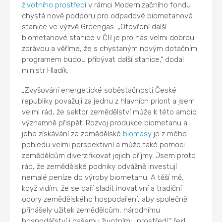
životního prostředí
v rámci Modernizačního fondu
chystá nově podporu pro odpadové biometanové
stanice ve výzvě Greengas. „Otevření další
biometanové stanice v ČR je pro nás velmi dobrou
zprávou a věříme, že s chystaným novým dotačním
programem budou přibývat další stanice,“ dodal
ministr Hladík.
„Zvyšování energetické soběstačnosti České
republiky považuji za jednu z hlavních priorit a jsem
velmi rád, že sektor zemědělství může k této ambici
významně přispět. Rozvoj produkce biometanu a
jeho získávání ze zemědělské
biomasy
je z mého
pohledu velmi perspektivní a může také pomoci
zemědělcům diverzifikovat jejich příjmy. Jsem proto
rád, že zemědělské podniky odvážně investují
nemalé peníze do výroby biometanu. A těší mě,
když vidím, že se daří sladit inovativní a tradiční
obory zemědělského hospodaření, aby společně
přinášely užitek zemědělcům, národnímu
hospodářství i našemu životnímu prostředí,“ řekl