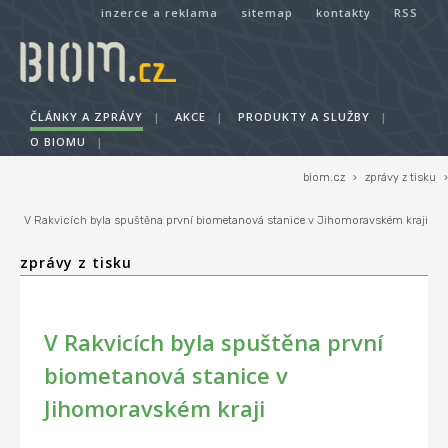
inzerce a reklama
sitemap
kontakty
RSS
ČLÁNKY A ZPRÁVY
|
AKCE
|
PRODUKTY A SLUŽBY
|
O BIOMU
|
biom.cz
›
zprávy z tisku
›
V Rakvicích byla spuštěna první biometanová stanice v Jihomoravském kraji
zprávy z tisku
V Rakvicích byla spuštěna první
biometanová stanice v
Jihomoravském kraji