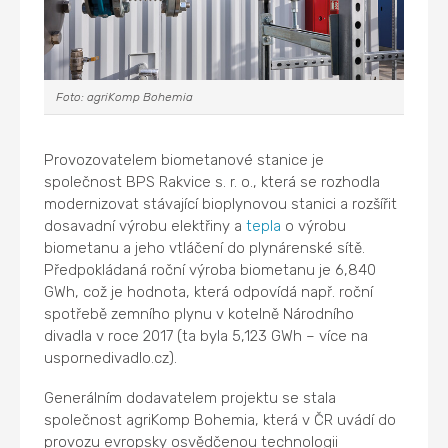
Foto: agriKomp Bohemia
Provozovatelem biometanové stanice je
společnost BPS Rakvice s. r. o., která se rozhodla
modernizovat stávající bioplynovou stanici a rozšířit
dosavadní výrobu elektřiny a
tepla
o výrobu
biometanu a jeho vtláčení do plynárenské sítě.
Předpokládaná roční výroba biometanu je 6,840
GWh, což je hodnota, která odpovídá např. roční
spotřebě zemního plynu v kotelně Národního
divadla v roce 2017 (ta byla 5,123 GWh – více na
uspornedivadlo.cz).
Generálním dodavatelem projektu se stala
společnost agriKomp Bohemia, která v ČR uvádí do
provozu evropsky osvědčenou technologii