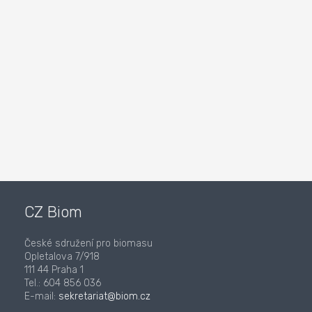
CZ Biom
České sdružení pro biomasu
Opletalova 7/918
111 44 Praha 1
Tel.: 604 856 036
E-mail:
sekretariat@biom.cz