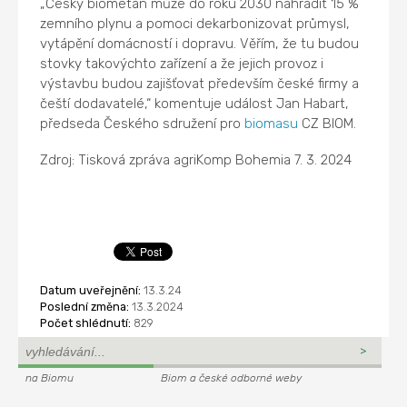
„Český biometan může do roku 2030 nahradit 15 %
zemního plynu a pomoci dekarbonizovat průmysl,
vytápění domácností i dopravu. Věřím, že tu budou
stovky takovýchto zařízení a že jejich provoz i
výstavbu budou zajišťovat především české firmy a
čeští dodavatelé,“ komentuje událost Jan Habart,
předseda Českého sdružení pro
biomasu
CZ BIOM.
Zdroj: Tisková zpráva agriKomp Bohemia 7. 3. 2024
Datum uveřejnění:
13.3.24
Poslední změna:
13.3.2024
Počet shlédnutí:
829
na Biomu
Biom a české odborné weby