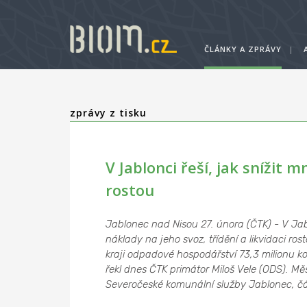
ČLÁNKY A ZPRÁVY
|
zprávy z tisku
V Jablonci řeší, jak snížit 
rostou
Jablonec nad Nisou 27. února (ČTK) - V Jab
náklady na jeho svoz, třídění a likvidaci ro
kraji odpadové hospodářství 73,3 milionu k
řekl dnes ČTK primátor Miloš Vele (ODS). Mě
Severočeské komunální služby Jablonec, čás