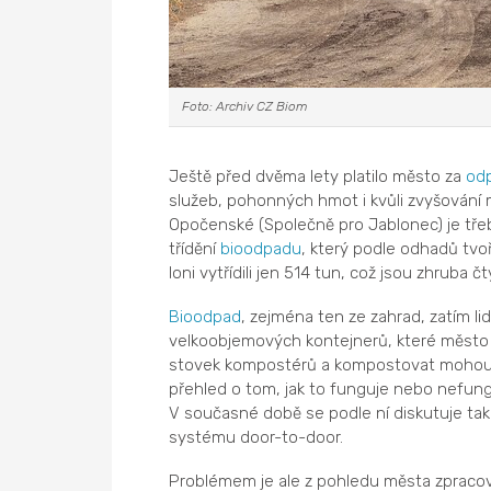
Foto: Archiv CZ Biom
Ještě před dvěma lety platilo město za
od
služeb, pohonných hmot i kvůli zvyšování 
Opočenské (Společně pro Jablonec) je tře
třídění
bioodpadu
, který podle odhadů tvo
loni vytřídili jen 514 tun, což jsou zhruba č
Bioodpad
, zejména ten ze zahrad, zatím li
velkoobjemových kontejnerů, které město pr
stovek kompostérů a kompostovat mohou od
přehled o tom, jak to funguje nebo nefungu
V současné době se podle ní diskutuje tak
systému door-to-door.
Problémem je ale z pohledu města zpraco