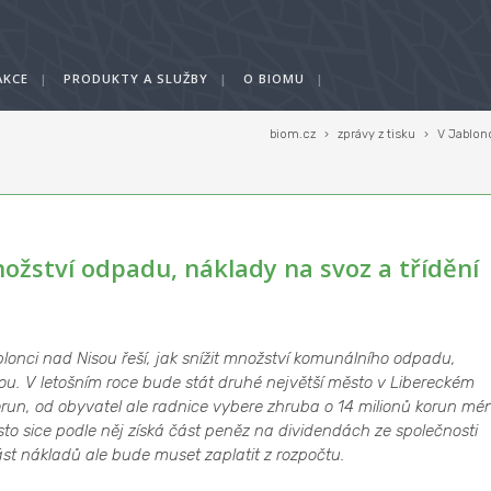
AKCE
|
PRODUKTY A SLUŽBY
|
O BIOMU
|
biom.cz
›
zprávy z tisku
›
V Jablonc
množství odpadu, náklady na svoz a třídění
lonci nad Nisou řeší, jak snížit množství komunálního odpadu,
stou. V letošním roce bude stát druhé největší město v Libereckém
orun, od obyvatel ale radnice vybere zhruba o 14 milionů korun mé
sto sice podle něj získá část peněz na dividendách ze společnosti
t nákladů ale bude muset zaplatit z rozpočtu.