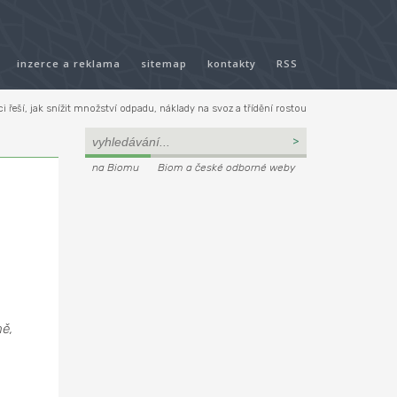
inzerce a reklama
sitemap
kontakty
RSS
i řeší, jak snížit množství odpadu, náklady na svoz a třídění rostou
na Biomu
Biom a české odborné weby
ně,