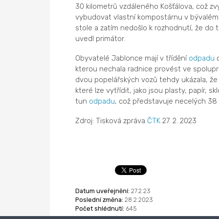
30 kilometrů vzdáleného Košťálova, což zvy
vybudovat vlastní kompostárnu v bývalém ar
stole a zatím nedošlo k rozhodnutí, že do 
uvedl primátor.
Obyvatelé Jablonce mají v třídění
odpadu
c
kterou nechala radnice provést ve spolupr
dvou popelářských vozů tehdy ukázala, že 
které lze vytřídit, jako jsou plasty, papír,
tun
odpadu
, což představuje necelých 3
Zdroj: Tisková zpráva
ČTK
27. 2. 2023
Datum uveřejnění:
27.2.23
Poslední změna:
28.2.2023
Počet shlédnutí:
645