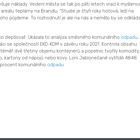
šuje náklady. Vedení města se tak po pěti letech vrací k myšlenc
eálu teplárny na Brandlu. "Studie je čtyři roky hotová, leží na
toho půjdeme. To rozhodnutí je ale na nás a nemělo by se odkláda
o zlepšovat. Ukázala to analýza směsného komunálního
odpadu
,
áci se společností EKO-KOM v závěru roku 2021. Kontrola obsahu
téměř dvě třetiny objemu kontejnerů a popelnic tvořily komodity,
 sklo, kartony od nápojů nebo kovy. Loni Jablonečané vytřídili 4848
8 procent komunálního
odpadu
.