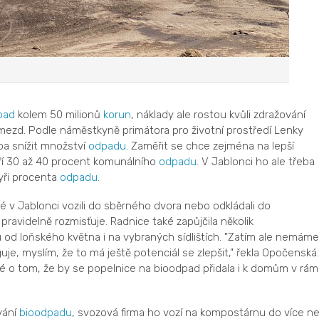
pad
kolem 50 milionů
korun
, náklady ale rostou kvůli zdražování
mezd. Podle náměstkyně primátora pro životní prostředí Lenky
ba snížit množství
odpadu
. Zaměřit se chce zejména na lepší
ří 30 až 40 procent komunálního
odpadu
. V Jablonci ho ale třeba
tyři procenta
odpadu
.
dé v Jablonci vozili do sběrného dvora nebo odkládali do
avidelně rozmisťuje. Radnice také zapůjčila několik
 loňského května i na vybraných sídlištích. "Zatím ale nemáme
je, myslím, že to má ještě potenciál se zlepšit," řekla Opočenská.
é o tom, že by se popelnice na bioodpad přidala i k domům v rám
vání
bioodpadu
, svozová firma ho vozí na kompostárnu do více n