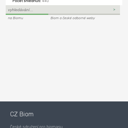
Počet shlédnutí:
440
na Biomu
Biom a české odborné weby
CZ Biom
České sdružení pro biomasu