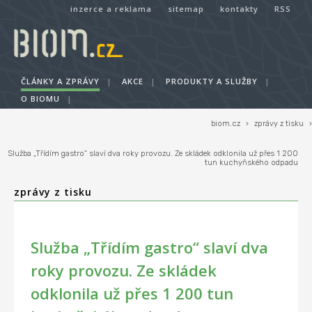
inzerce a reklama
sitemap
kontakty
RSS
ČLÁNKY A ZPRÁVY
|
AKCE
|
PRODUKTY A SLUŽBY
|
O BIOMU
|
biom.cz
›
zprávy z tisku
›
Služba „Třídím gastro“ slaví dva roky provozu. Ze skládek odklonila už přes 1 200
tun kuchyňského odpadu
zprávy z tisku
Služba „Třídím gastro“ slaví dva
roky provozu. Ze skládek
odklonila už přes 1 200 tun