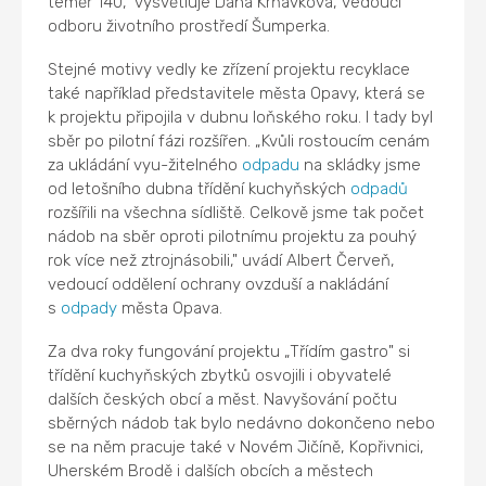
téměř 140," vysvětluje Dana Krňávková, vedoucí
odboru životního prostředí Šumperka.
Stejné motivy vedly ke zřízení projektu recyklace
také například představitele města Opavy, která se
k projektu připojila v dubnu loňského roku. I tady byl
sběr po pilotní fázi rozšířen. „Kvůli rostoucím cenám
za ukládání vyu-žitelného
odpadu
na skládky jsme
od letošního dubna třídění kuchyňských
odpadů
rozšířili na všechna sídliště. Celkově jsme tak počet
nádob na sběr oproti pilotnímu projektu za pouhý
rok více než ztrojnásobili," uvádí Albert Červeň,
vedoucí oddělení ochrany ovzduší a nakládání
s
odpady
města Opava.
Za dva roky fungování projektu „Třídím gastro" si
třídění kuchyňských zbytků osvojili i obyvatelé
dalších českých obcí a měst. Navyšování počtu
sběrných nádob tak bylo nedávno dokončeno nebo
se na něm pracuje také v Novém Jičíně, Kopřivnici,
Uherském Brodě i dalších obcích a městech