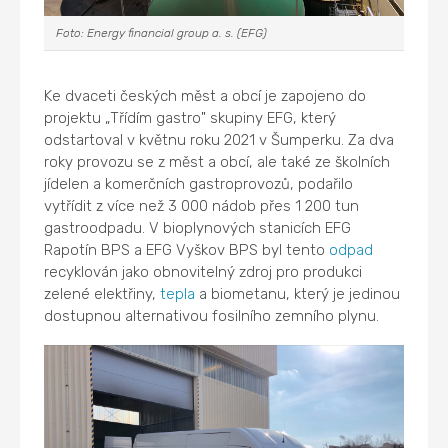
Foto: Energy financial group a. s. (EFG)
Ke dvaceti českých měst a obcí je zapojeno do
projektu „Třídím gastro" skupiny EFG, který
odstartoval v květnu roku 2021 v Šumperku. Za dva
roky provozu se z měst a obcí, ale také ze školních
jídelen a komerčních gastroprovozů, podařilo
vytřídit z více než 3 000 nádob přes 1 200 tun
gastroodpadu. V bioplynových stanicích EFG
Rapotín BPS a EFG Vyškov BPS byl tento
odpad
recyklován jako obnovitelný zdroj pro produkci
zelené elektřiny,
tepla
a biometanu, který je jedinou
dostupnou alternativou fosilního zemního plynu.