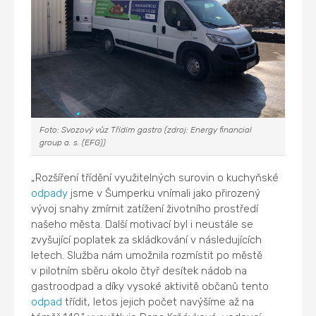
Foto: Svozový vůz Třídím gastro (zdroj: Energy financial
group a. s. (EFG))
„Rozšíření třídění využitelných surovin o kuchyňské
odpady
jsme v Šumperku vnímali jako přirozený
vývoj snahy zmírnit zatížení životního prostředí
našeho města. Další motivací byl i neustále se
zvyšující poplatek za skládkování v následujících
letech. Služba nám umožnila rozmístit po městě
v pilotním sběru okolo čtyř desítek nádob na
gastroodpad a díky vysoké aktivitě občanů tento
odpad
třídit, letos jejich počet navýšíme až na