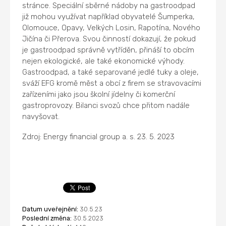
stránce. Speciální sběrné nádoby na gastroodpad
již mohou využívat například obyvatelé Šumperka,
Olomouce, Opavy, Velkých Losin, Rapotína, Nového
Jičína či Přerova. Svou činností dokazují, že pokud
je gastroodpad správně vytříděn, přináší to obcím
nejen ekologické, ale také ekonomické výhody.
Gastroodpad, a také separované jedlé tuky a oleje,
sváží EFG kromě měst a obcí z firem se stravovacími
zařízeními jako jsou školní jídelny či komerční
gastroprovozy. Bilanci svozů chce přitom nadále
navyšovat.
Zdroj: Energy financial group a. s. 23. 5. 2023
Datum uveřejnění:
30.5.23
Poslední změna:
30.5.2023