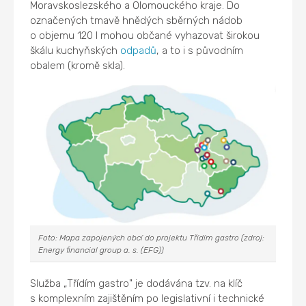
Moravskoslezského a Olomouckého kraje. Do
označených tmavě hnědých sběrných nádob
o objemu 120 l mohou občané vyhazovat širokou
škálu kuchyňských
odpadů
, a to i s původním
obalem (kromě skla).
Foto: Mapa zapojených obcí do projektu Třídím gastro (zdroj:
Energy financial group a. s. (EFG))
Služba „Třídím gastro" je dodávána tzv. na klíč
s komplexním zajištěním po legislativní i technické