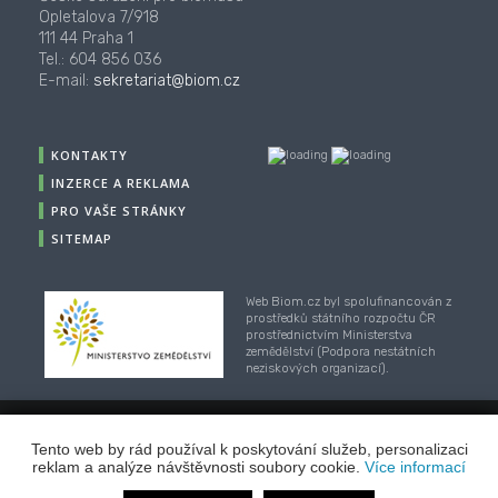
Opletalova 7/918
111 44 Praha 1
Tel.: 604 856 036
E-mail:
sekretariat@biom.cz
KONTAKTY
INZERCE A REKLAMA
PRO VAŠE STRÁNKY
SITEMAP
Web Biom.cz byl spolufinancován z
prostředků státního rozpočtu ČR
prostřednictvím Ministerstva
zemědělství (Podpora nestátních
neziskových organizací).
© 2001-2018, CZ Biom - České sdružení pro biomasu,
Tento web by rád používal k poskytování služeb, personalizaci
Webhosting
/
webdesign
/
publikační systém TOOLKIT
-
reklam a analýze návštěvnosti soubory cookie.
Více informací
ECN studio