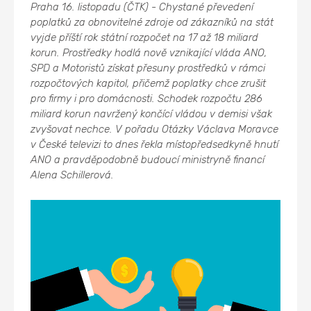
Praha 16. listopadu (ČTK) - Chystané převedení
poplatků za obnovitelné zdroje od zákazníků na stát
vyjde příští rok státní rozpočet na 17 až 18 miliard
korun. Prostředky hodlá nově vznikající vláda ANO,
SPD a Motoristů získat přesuny prostředků v rámci
rozpočtových kapitol, přičemž poplatky chce zrušit
pro firmy i pro domácnosti. Schodek rozpočtu 286
miliard korun navržený končící vládou v demisi však
zvyšovat nechce. V pořadu Otázky Václava Moravce
v České televizi to dnes řekla místopředsedkyně hnutí
ANO a pravděpodobně budoucí ministryně financí
Alena Schillerová.