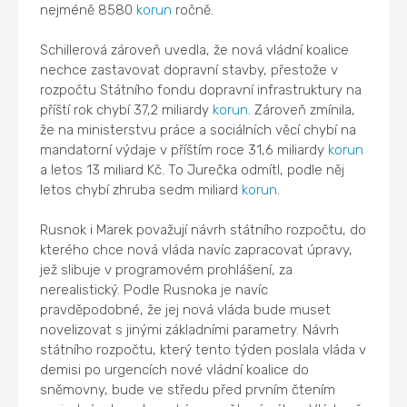
nejméně 8580
korun
ročně.
Schillerová zároveň uvedla, že nová vládní koalice
nechce zastavovat dopravní stavby, přestože v
rozpočtu Státního fondu dopravní infrastruktury na
příští rok chybí 37,2 miliardy
korun
. Zároveň zmínila,
že na ministerstvu práce a sociálních věcí chybí na
mandatorní výdaje v příštím roce 31,6 miliardy
korun
a letos 13 miliard Kč. To Jurečka odmítl, podle něj
letos chybí zhruba sedm miliard
korun
.
Rusnok i Marek považují návrh státního rozpočtu, do
kterého chce nová vláda navíc zapracovat úpravy,
jež slibuje v programovém prohlášení, za
nerealistický. Podle Rusnoka je navíc
pravděpodobné, že jej nová vláda bude muset
novelizovat s jinými základními parametry. Návrh
státního rozpočtu, který tento týden poslala vláda v
demisi po urgencích nové vládní koalice do
sněmovny, bude ve středu před prvním čtením