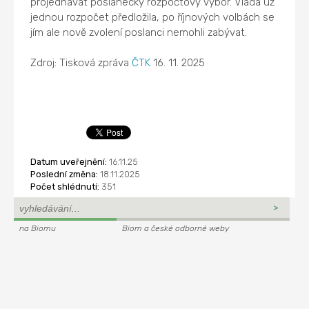
projednávat poslanecký rozpočtový výbor. Vláda už
jednou rozpočet předložila, po říjnových volbách se
jím ale nově zvolení poslanci nemohli zabývat.
Zdroj: Tisková zpráva
ČTK
16. 11. 2025
Datum uveřejnění:
16.11.25
Poslední změna:
18.11.2025
Počet shlédnutí:
351
na Biomu
Biom a české odborné weby