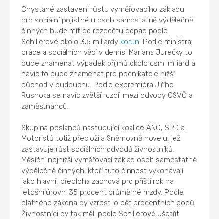
Chystané zastavení růstu vyměřovacího základu
pro sociální pojistné u osob samostatně výdělečně
činných bude mít do rozpočtu dopad podle
Schillerové okolo 3,5 miliardy
korun
. Podle ministra
práce a sociálních věcí v demisi Mariana Jurečky to
bude znamenat výpadek příjmů okolo osmi miliard a
navíc to bude znamenat pro podnikatele nižší
důchod v budoucnu. Podle expremiéra Jiřího
Rusnoka se navíc zvětší rozdíl mezi odvody OSVČ a
zaměstnanců.
Skupina poslanců nastupující koalice ANO, SPD a
Motoristů totiž předložila Sněmovně novelu, jež
zastavuje růst sociálních odvodů živnostníků.
Měsíční nejnižší vyměřovací základ osob samostatně
výdělečně činných, kteří tuto činnost vykonávají
jako hlavní, předloha zachová pro příští rok na
letošní úrovni 35 procent průměrné mzdy. Podle
platného zákona by vzrostl o pět procentních bodů.
Živnostníci by tak měli podle Schillerové ušetřit