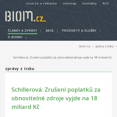
inzerce a reklama
sitemap
kontakty
RSS
ČLÁNKY A ZPRÁVY
|
AKCE
|
PRODUKTY A SLUŽBY
|
O BIOMU
|
biom.cz
›
zprávy z tisku
›
Schillerová: Zrušení poplatků za obnovitelné zdroje vyjde na 18 miliard Kč
zprávy z tisku
Schillerová: Zrušení poplatků za
obnovitelné zdroje vyjde na 18
miliard Kč