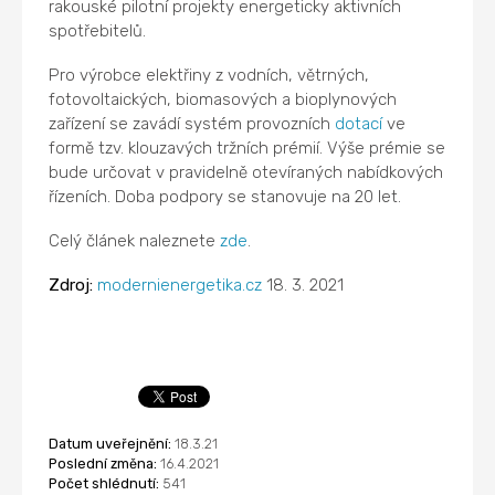
rakouské pilotní projekty energeticky aktivních
spotřebitelů.
Pro výrobce elektřiny z vodních, větrných,
fotovoltaických, biomasových a bioplynových
zařízení se zavádí systém provozních
dotací
ve
formě tzv. klouzavých tržních prémií. Výše prémie se
bude určovat v pravidelně otevíraných nabídkových
řízeních. Doba podpory se stanovuje na 20 let.
Celý článek naleznete
zde
.
Zdroj:
modernienergetika.cz
18. 3. 2021
Datum uveřejnění:
18.3.21
Poslední změna:
16.4.2021
Počet shlédnutí:
541