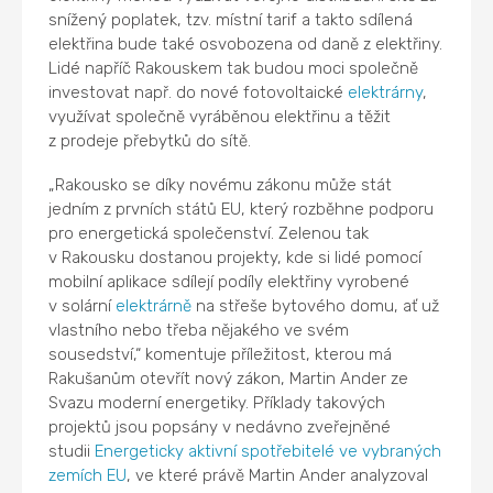
snížený poplatek, tzv. místní tarif a takto sdílená
elektřina bude také osvobozena od daně z elektřiny.
Lidé napříč Rakouskem tak budou moci společně
investovat např. do nové fotovoltaické
elektrárny
,
využívat společně vyráběnou elektřinu a těžit
z prodeje přebytků do sítě.
„Rakousko se díky novému zákonu může stát
jedním z prvních států EU, který rozběhne podporu
pro energetická společenství. Zelenou tak
v Rakousku dostanou projekty, kde si lidé pomocí
mobilní aplikace sdílejí podíly elektřiny vyrobené
v solární
elektrárně
na střeše bytového domu, ať už
vlastního nebo třeba nějakého ve svém
sousedství,“ komentuje příležitost, kterou má
Rakušanům otevřít nový zákon, Martin Ander ze
Svazu moderní energetiky. Příklady takových
projektů jsou popsány v nedávno zveřejněné
studii
Energeticky aktivní spotřebitelé ve vybraných
zemích EU
, ve které právě Martin Ander analyzoval