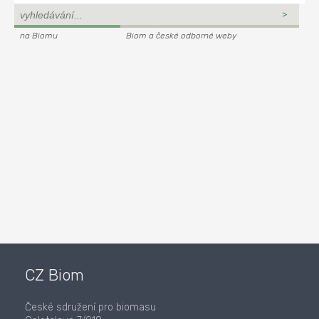
na Biomu
Biom a české odborné weby
CZ Biom
České sdružení pro biomasu