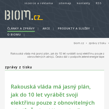
inzerce a reklama
sitemap
kontakty
RSS
ČLÁNKY A ZPRÁVY
|
AKCE
|
PRODUKTY A SLUŽBY
|
O BIOMU
|
biom.cz
›
zprávy z tisku
›
Rakouská vláda má jasný plán, jak do 10 let vyrábět svoji elektřinu pouze z
obnovitelných zdrojů. Česko dál v podpoře zelené energie tápe
zprávy z tisku
Rakouská vláda má jasný plán,
jak do 10 let vyrábět svoji
elektřinu pouze z obnovitelných