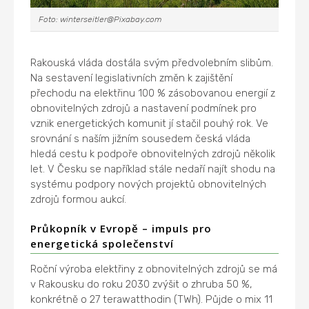
Foto: winterseitler@Pixabay.com
Rakouská vláda dostála svým předvolebním slibům.
Na sestavení legislativních změn k zajištění
přechodu na elektřinu 100 % zásobovanou energií z
obnovitelných zdrojů a nastavení podmínek pro
vznik energetických komunit jí stačil pouhý rok. Ve
srovnání s naším jižním sousedem česká vláda
hledá cestu k podpoře obnovitelných zdrojů několik
let. V Česku se například stále nedaří najít shodu na
systému podpory nových projektů obnovitelných
zdrojů formou aukcí.
Průkopník v Evropě – impuls pro
energetická společenství
Roční výroba elektřiny z obnovitelných zdrojů se má
v Rakousku do roku 2030 zvýšit o zhruba 50 %,
konkrétně o 27 terawatthodin (TWh). Půjde o mix 11