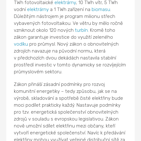
TWh fotovoltaické
elektrárny
, 10 TWh vítr, 5 TWh
vodní
elektrárny
a 1 TWh zařízení na
biomasu
.
Důležitým nástrojem je program milionu střech
vybavených fotovoltaikou. Ve větru by mělo ročně
vzniknout okolo 120 nových
turbín
. Kromě toho
zákon garantuje investice do využití zeleného
vodíku
pro průmysl. Nový zákon o obnovitelných
zdrojích navazuje na původní normu, která
v předchozích dvou dekádách nastavila stabilní
prostředí investic v tomto dynamicky se rozvíjejícím
průmyslovém sektoru.
Zákon přináší zásadní podmínky pro rozvoj
komunitní energetiky – tedy způsobu, jak se na
výrobě, skladování a spotřebě čisté elektřiny bude
moci podílet prakticky každý. Nastavuje podmínky
pro tzv. energetická společenství obnovitelných
zdrojů v souladu s evropskou legislativou. Zákon
nově umožní sdílet elektřinu mezi občany, kteří
vytvoří energetické společenství. Navíc k předávání
elektřiny mohou využívat veřejné distribuční sítě za