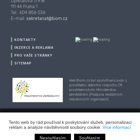
Opletalova 7/918
111 44 Praha 1
Tel.: 604 856 036
E-mail:
sekretariat@biom.cz
KONTAKTY
INZERCE A REKLAMA
PRO VAŠE STRÁNKY
SITEMAP
Web Biom.cz byl spolufinancován z
prostředků státního rozpočtu ČR
prostřednictvím Ministerstva
zemědělství (Podpora nestátních
neziskových organizací).
© 2001-2018, CZ Biom - České sdružení pro biomasu,
Tento web by rád používal k poskytování služeb, personalizaci
Webhosting
/
webdesign
/
publikační systém TOOLKIT
-
reklam a analýze návštěvnosti soubory cookie.
Více informací
ECN studio
Nesouhlasím
Souhlasím