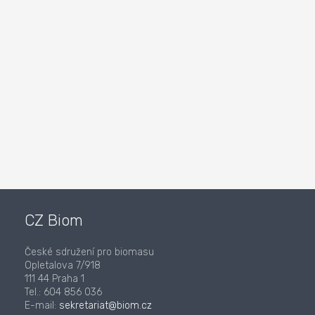
CZ Biom
České sdružení pro biomasu
Opletalova 7/918
111 44 Praha 1
Tel.: 604 856 036
E-mail:
sekretariat@biom.cz