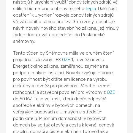
nástrojů k urychlení využití obnovitelných zdrojů vč.
sdílení biometanu a obnovitelného
tepla
. Další část
opatření k urychlení rozvoje obnovitelných zdrojů
vč. základního rámce pro tzv. GoTo zony, obsahuje
návrh novely nového stavebního zákona, jež minulý
týden doputoval k projednání do Poslanecké
sněmovny.
Tento týden by Sněmovna měla ve druhém čtení
projednat takzvaný LEX
OZE
1, rovněž novelu
Energetického zákona, zaměřenou zejména na
podporu malých instalací. Novela zvyšuje hranice
pro povinnost být držitelem licence na výrobu
elektřiny a rovněž pro povinnost žádat o územní
rozhodnutí a stavební povolení pro výrobny z
OZE
do 50 kW. To je velikost, která dobře odpovídá
spotřebě elektřiny v bytových domech, na
veřejných budovách a u malých a středních
podnikatelů. Milionům domácností v bytových
domech by se tak otevřela cesta k levné, cenově
stabilní, domácí a čisté elektřině z fotovoltaik a