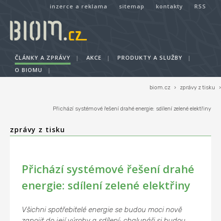
inzerce a reklama
sitemap
kontakty
RSS
ČLÁNKY A ZPRÁVY
|
AKCE
|
PRODUKTY A SLUŽBY
|
O BIOMU
|
biom.cz
›
zprávy z tisku
›
Přichází systémové řešení drahé energie: sdílení zelené elektřiny
zprávy z tisku
Přichází systémové řešení drahé
energie: sdílení zelené elektřiny
Všichni spotřebitelé energie se budou moci nově
zapojit do její výroby a sdílení: chalupáři si budou