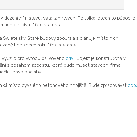
 dezolátním stavu, vstal z mrtvých. Po tolika letech to působilo
 nemohl dívat," řekl starosta.
a Swietelsky. Staré budovy zbourala a plánuje místo nich
okončit do konce roku," řekl starosta.
 využilo pro výrobu palivového
dříví
. Objekt je konstrukčně v
tění s obsahem azbestu, které bude muset stavební firma
udělat nové podlahy.
zniká místo bývalého betonového hnojiště. Bude zpracovávat
odp