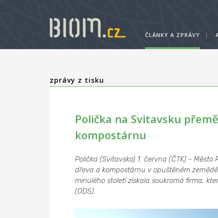
ČLÁNKY A ZPRÁVY
|
zprávy z tisku
Polička na Svitavsku přem
kompostárnu
Polička (Svitavsko) 1. června (ČTK) - Město 
dřeva a kompostárnu v opuštěném zemědělsk
minulého století získala soukromá firma, kte
(ODS).