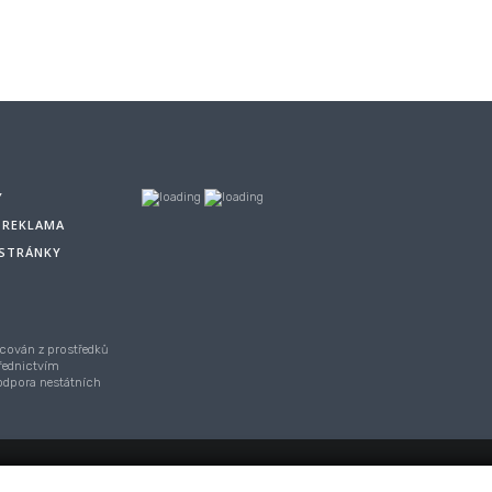
Y
A REKLAMA
 STRÁNKY
cován z prostředků
řednictvím
Podpora nestátních
asu,
Webhosting
/
webdesign
/
publikační systém TOOLKIT
-
ECN stu