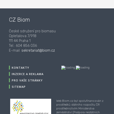
CZ Biom
České sdružení pro biomasu
Opletalova 7/918
111 44 Praha 1
Tel.: 604 856 036
E-mail:
sekretariat@biom.cz
KONTAKTY
INZERCE A REKLAMA
PRO VAŠE STRÁNKY
SITEMAP
Web Biom.cz byl spolufinancován z
prostředků státního rozpočtu ČR
prostřednictvím Ministerstva
zemědělství (Podpora nestátních