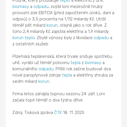
Podnik, který produkuje
teplo
a elektřinu z uhlí,
biomasy
a
odpadu
, zvýšil loni meziročně hrubý
provozní zisk EBITDA (před započtením úroků, daní a
odpisů) o 3,5 procenta na 1,112 miliardy Kč. Utržil
téměř pět miliard
korun
, stejně jako o rok dříve. Z
toho 2,4 miliardy Kč zajistila elektřina a 1,9 miliardy
korun
teplo
. Zbylé výnosy byly z likvidace
odpadu
a
z ostatních služeb.
Plzeňská teplárenská, která trvale snižuje spotřebu
uhlí, vyrábí už téměř polovinu
tepla
z
biomasy
a
komunálního
odpadu
. Příští rok začne budovat dva
nové paroplynové zdroje
tepla
a elektřiny zhruba za
sedm miliard
korun
.
Firma letos zahájila topnou sezonu 24. září. Loni
začala topit téměř o dva týdny dříve.
Zdroj: Tisková zpráva
ČTK
18. 11. 2025