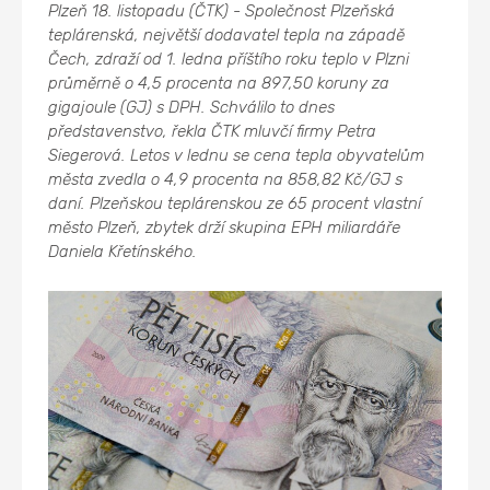
Plzeň 18. listopadu (ČTK) - Společnost Plzeňská
teplárenská, největší dodavatel tepla na západě
Čech, zdraží od 1. ledna příštího roku teplo v Plzni
průměrně o 4,5 procenta na 897,50 koruny za
gigajoule (GJ) s DPH. Schválilo to dnes
představenstvo, řekla ČTK mluvčí firmy Petra
Siegerová. Letos v lednu se cena tepla obyvatelům
města zvedla o 4,9 procenta na 858,82 Kč/GJ s
daní. Plzeňskou teplárenskou ze 65 procent vlastní
město Plzeň, zbytek drží skupina EPH miliardáře
Daniela Křetínského.