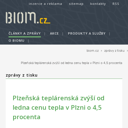
inzerce a reklama
sitemap
kontakty
RSS
ČLÁNKY A ZPRÁVY
|
AKCE
|
PRODUKTY A SLUŽBY
|
O BIOMU
|
biom.cz
›
zprávy z tisku
›
Plzeňská teplárenská zvýší od ledna cenu tepla v Plzni o 4,5 procenta
zprávy z tisku
Plzeňská teplárenská zvýší od
ledna cenu tepla v Plzni o 4,5
procenta