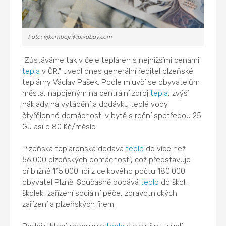
Foto: vjkombajn@pixabay.com
"Zůstáváme tak v čele tepláren s nejnižšími cenami
tepla
v ČR," uvedl dnes generální ředitel plzeňské
teplárny Václav Pašek. Podle mluvčí se obyvatelům
města, napojeným na centrální zdroj
tepla
, zvýší
náklady na vytápění a dodávku teplé vody
čtyřčlenné domácnosti v bytě s roční spotřebou 25
GJ asi o 80 Kč/měsíc.
Plzeňská teplárenská dodává
teplo
do více než
56.000 plzeňských domácností, což představuje
přibližně 115.000 lidí z celkového počtu 180.000
obyvatel Plzně. Současně dodává
teplo
do škol,
školek, zařízení sociální péče, zdravotnických
zařízení a plzeňských firem.