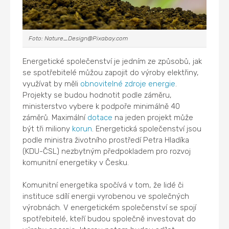
Foto: Nature_Design@Pixabay.com
Energetické společenství je jedním ze způsobů, jak
se spotřebitelé můžou zapojit do výroby elektřiny,
využívat by měli
obnovitelné zdroje energie
.
Projekty se budou hodnotit podle záměru,
ministerstvo vybere k podpoře minimálně 40
záměrů. Maximální
dotace
na jeden projekt může
být tři miliony
korun
. Energetická společenství jsou
podle ministra životního prostředí Petra Hladíka
(KDU-ČSL) nezbytným předpokladem pro rozvoj
komunitní energetiky v Česku.
Komunitní energetika spočívá v tom, že lidé či
instituce sdílí energii vyrobenou ve společných
výrobnách. V energetickém společenství se spojí
spotřebitelé, kteří budou společně investovat do