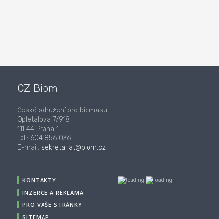
CZ Biom
České sdružení pro biomasu
Opletalova 7/918
111 44 Praha 1
Tel.: 604 856 036
E-mail:
sekretariat@biom.cz
KONTAKTY
INZERCE A REKLAMA
PRO VAŠE STRÁNKY
SITEMAP