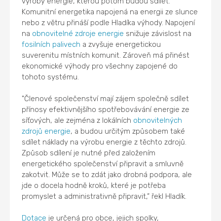
výroby energie, kterou potom budou sdílet.
Komunitní energetika napojená na energii ze slunce
nebo z větru přináší podle Hladíka výhody. Napojení
na
obnovitelné zdroje energie
snižuje závislost na
fosilních palivech
a zvyšuje energetickou
suverenitu místních komunit. Zároveň má přinést
ekonomické výhody pro všechny zapojené do
tohoto systému.
"Členové společenství mají zájem společně sdílet
přínosy efektivnějšího spotřebovávání energie ze
síťových, ale zejména z lokálních
obnovitelných
zdrojů energie
, a budou určitým způsobem také
sdílet náklady na výrobu energie z těchto zdrojů.
Způsob sdílení je nutné před založením
energetického společenství připravit a smluvně
zakotvit. Může se to zdát jako drobná podpora, ale
jde o docela hodně kroků, které je potřeba
promyslet a administrativně připravit,” řekl Hladík.
Dotace
je určená pro obce, jejich spolky,