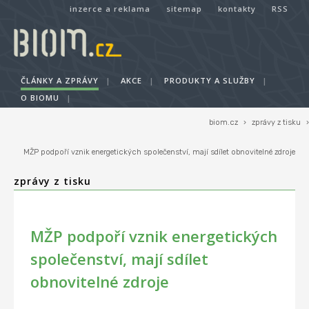
inzerce a reklama
sitemap
kontakty
RSS
ČLÁNKY A ZPRÁVY
|
AKCE
|
PRODUKTY A SLUŽBY
|
O BIOMU
|
biom.cz
›
zprávy z tisku
›
MŽP podpoří vznik energetických společenství, mají sdílet obnovitelné zdroje
zprávy z tisku
MŽP podpoří vznik energetických
společenství, mají sdílet
obnovitelné zdroje