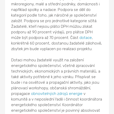
mikroregiony, malé a střední podniky, domácnosti i
například spolky a nadace. Podpora se dělí do
kategorií podle toho, jak náročné je společenství
založit. Podpora se pro jednotlivé kategorie sčítá.
Žadatelé, kteří nejsou plátci DPH můžou získat
podporu až 90 procent výdajů, pro plátce DPH
může být podpora až 70 procent. Část
dotace
,
konkrétně 60 procent, dostanou žadatelé zálohově,
zbytek jim bude vyplacen po realizaci projektu.
Dotaci mohou žadatelé využít na založení
energetického společenství, včetně zpracování
technických, ekonomických a právních materiálů, a
také aktivity potřebné k jeho vzniku. Přispívat se
bude i na osvětové a propagační aktivity, jako jsou
plánovací workshopy, občanská shromáždění,
propagace
obnovitelných zdrojů energie
v
komunitě a v neposlední řadě i činnost koordinátora
energetického společenství. Koordinátor
energetického společenství je povinný absolvovat