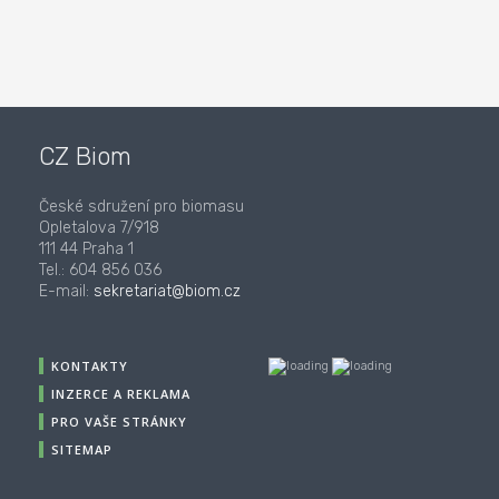
CZ Biom
České sdružení pro biomasu
Opletalova 7/918
111 44 Praha 1
Tel.: 604 856 036
E-mail:
sekretariat@biom.cz
KONTAKTY
INZERCE A REKLAMA
PRO VAŠE STRÁNKY
SITEMAP