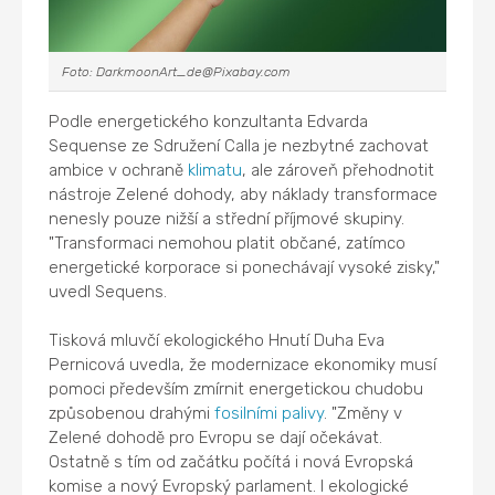
Foto: DarkmoonArt_de@Pixabay.com
Podle energetického konzultanta Edvarda
Sequense ze Sdružení Calla je nezbytné zachovat
ambice v ochraně
klimatu
, ale zároveň přehodnotit
nástroje Zelené dohody, aby náklady transformace
nenesly pouze nižší a střední příjmové skupiny.
"Transformaci nemohou platit občané, zatímco
energetické korporace si ponechávají vysoké zisky,"
uvedl Sequens.
Tisková mluvčí ekologického Hnutí Duha Eva
Pernicová uvedla, že modernizace ekonomiky musí
pomoci především zmírnit energetickou chudobu
způsobenou drahými
fosilními palivy
. "Změny v
Zelené dohodě pro Evropu se dají očekávat.
Ostatně s tím od začátku počítá i nová Evropská
komise a nový Evropský parlament. I ekologické