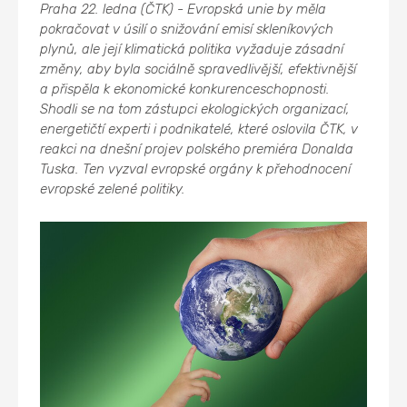
Praha 22. ledna (ČTK) - Evropská unie by měla
pokračovat v úsilí o snižování emisí skleníkových
plynů, ale její klimatická politika vyžaduje zásadní
změny, aby byla sociálně spravedlivější, efektivnější
a přispěla k ekonomické konkurenceschopnosti.
Shodli se na tom zástupci ekologických organizací,
energetičtí experti i podnikatelé, které oslovila ČTK, v
reakci na dnešní projev polského premiéra Donalda
Tuska. Ten vyzval evropské orgány k přehodnocení
evropské zelené politiky.