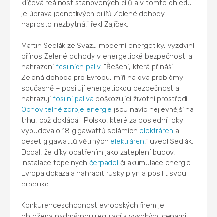
klíčová reálnost stanovených cílů a v tomto ohledu
je úprava jednotlivých pilířů Zelené dohody
naprosto nezbytná," řekl Zajíček.
Martin Sedlák ze Svazu moderní energetiky, vyzdvihl
přínos Zelené dohody v energetické bezpečnosti a
nahrazení
fosilních paliv
. "Řešení, která přináší
Zelená dohoda pro Evropu, míří na dva problémy
současně – posilují energetickou bezpečnost a
nahrazují
fosilní paliva
poškozující životní prostředí.
Obnovitelné zdroje energie
jsou navíc nejlevnější na
trhu, což dokládá i Polsko, které za poslední roky
vybudovalo 18 gigawattů solárních
elektráren
a
deset gigawattů větrných
elektráren
," uvedl Sedlák.
Dodal, že díky opatřením jako zateplení budov,
instalace tepelných
čerpadel
či akumulace energie
Evropa dokázala nahradit ruský plyn a posílit svou
produkci.
Konkurenceschopnost evropských firem je
ohrožena nadměrnou regulací a vysokými cenami