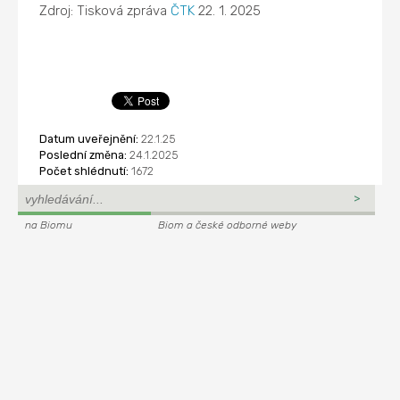
Zdroj: Tisková zpráva
ČTK
22. 1. 2025
Datum uveřejnění:
22.1.25
Poslední změna:
24.1.2025
Počet shlédnutí:
1672
na Biomu
Biom a české odborné weby