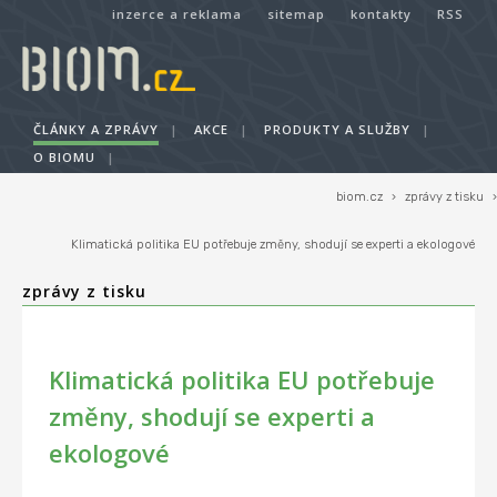
inzerce a reklama
sitemap
kontakty
RSS
ČLÁNKY A ZPRÁVY
|
AKCE
|
PRODUKTY A SLUŽBY
|
O BIOMU
|
biom.cz
›
zprávy z tisku
›
Klimatická politika EU potřebuje změny, shodují se experti a ekologové
zprávy z tisku
Klimatická politika EU potřebuje
změny, shodují se experti a
ekologové