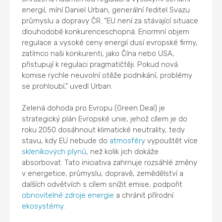
energií, míní Daniel Urban, generální ředitel Svazu
průmyslu a dopravy ČR. "EU není za stávající situace
dlouhodobě konkurenceschopná. Enormní objem
regulace a vysoké ceny energií dusí evropské firmy,
zatímco naši konkurenti, jako Čína nebo USA,
přistupují k regulaci pragmatičtěji. Pokud nová
komise rychle neuvolní otěže podnikání, problémy
se prohloubí," uvedl Urban.
Zelená dohoda pro Evropu (Green Deal) je
strategický plán Evropské unie, jehož cílem je do
roku 2050 dosáhnout klimatické neutrality, tedy
stavu, kdy EU nebude do
atmosféry
vypouštět více
skleníkových plynů
, než kolik jich dokáže
absorbovat. Tato iniciativa zahrnuje rozsáhlé změny
v energetice, průmyslu, dopravě, zemědělství a
dalších odvětvích s cílem snížit emise, podpořit
obnovitelné zdroje energie
a chránit přírodní
ekosystémy
.