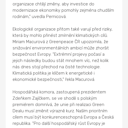
organizace chtějí změny, aby investice do
modernizace ekonomiky pomohly zejména chudším
rodinám," uvedla Pernicová.
Ekologické organizace přitom také varují před riziky,
která by mohlo přinést zmírnění klimatických cílů.
Miriam Macurová z Greenpeace ČR upozornila, že
snižování environmentálních ambicí může zhoršit
bezpečnost Evropy. "Extrémní projevy počasí a
jejich následky budou stát mnohem víc, než kolik
nás dnes stojí přechod na čisté technologie.
Klimatická politika je klíčem k energetické i
ekonomické bezpečnosti," řekla Macurová.
Hospodářská komora, zastoupená prezidentem
Zdeňkem Zajíčkem, se ve shodě s polským
premiérem domnívá, že unie při realizaci Green
Dealu musí změnit výrazně kurz. Naším prioritním
cílem musí být konkurenceschopná Evropa a Česká
republika. "Pro další hospodářský růst Evropy je