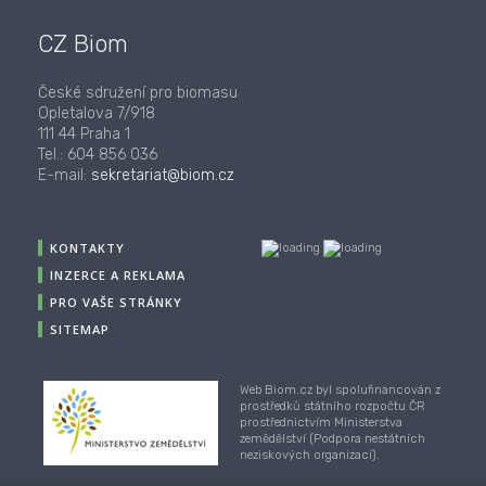
CZ Biom
České sdružení pro biomasu
Opletalova 7/918
111 44 Praha 1
Tel.: 604 856 036
E-mail:
sekretariat@biom.cz
KONTAKTY
INZERCE A REKLAMA
PRO VAŠE STRÁNKY
SITEMAP
Web Biom.cz byl spolufinancován z
prostředků státního rozpočtu ČR
prostřednictvím Ministerstva
zemědělství (Podpora nestátních
neziskových organizací).