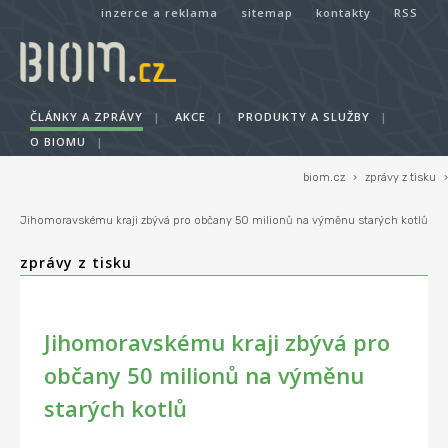
inzerce a reklama
sitemap
kontakty
RSS
ČLÁNKY A ZPRÁVY
|
AKCE
|
PRODUKTY A SLUŽBY
|
O BIOMU
|
biom.cz
›
zprávy z tisku
›
Jihomoravskému kraji zbývá pro občany 50 milionů na výměnu starých kotlů
zprávy z tisku
Jihomoravskému kraji zbývá pro
občany 50 milionů na výměnu
starých kotlů