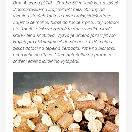
Brno 4. srpna (ČTK) - Zhruba 50 milionů korun zbývá
Jihomoravskému kraji rozdělit mezi občany na
výměnu starých kotlů za nové ekologičtější zdroje.
Zájemci se mohou hlásit do konce srpna, kdy dotační
titul končí. V tiskové zprávě to dnes uvedla mluvčí
kraje Alena Knotková. Výzva je určena jako v jiných
krajích pro nízkopříjmové domácnosti. Lidé mohou
získat dotaci na tepelná čerpadla, kotle na biomasu
nebo kotle na dřevo. Cílem dotačního programu je
snížení emisí z lokálního vytápění.