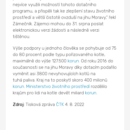
nejvíce využili možností tohoto dotačního
programu, a přispěli tak ke zlepšení stavu životního
prostředí a větší čistotě ovzduší na jihu Moravy," řekl
Zámečník. Zájemci mohou do 31. srpna poslat
elektronickou verzi žádosti a následně verzi
tištěnou.
Výše podpory u jednoho člověka se pohybuje od 75
do 80 procent podle typu pořizovaného kotle,
maximálně do výše 127.500
korun
. Od roku 2016 do
současnosti se na jihu Moravy díky dotacím podařilo
vyměnit asi 3800 nevyhovujících kotlů na
tuhá paliva. Kraj na to poskytl skoro 400 milionů
korun
.
Ministerstvo životního prostředí
rozdělilo
krajům pro lidi na kotle devět miliard
korun
.
Zdroj:
Tisková zpráva
ČTK
4. 8. 2022