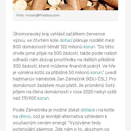
Foto: moses@Pixabay.com
Jihomoravský kraj vyhlásil začátkem července
výzvu, ve čtvrtém kole
dotací
plánuje rozdělit mezi
800 domácností téměř 122 milionů
korun
. "Do této
chvíle jsme přijali na 500 žádostí, takže podle našich
odhadů nám zbývají prostředky na dalších přibližně
300 žádostí, které můžeme finančně pokrýt. Ve hře
je výměna kotlů za přibližně 50 milionů
korun
," uvedl
hejtmanův náměstek Jan Zámečník (KDU-ČSL). Pro
domácnost žadatele musí platit, že průměrný čistý
příjem na člena domácnosti v roce 2020 nebyl vyšší
než 170.900
korun
.
Podle Zámečníka je možné získat
dotace
i na kotle
na
dřevo
, což je levnější alternativa vzhledem k
současným cenám energií. "Vyzýváme tedy
potenciální zájemce. Jde nám o to, abychom co