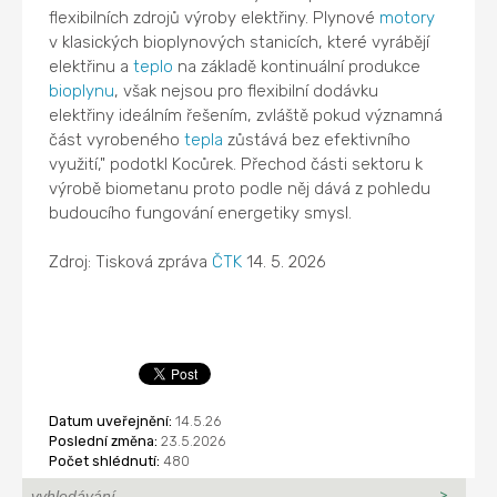
flexibilních zdrojů výroby elektřiny. Plynové
motory
v klasických bioplynových stanicích, které vyrábějí
elektřinu a
teplo
na základě kontinuální produkce
bioplynu
, však nejsou pro flexibilní dodávku
elektřiny ideálním řešením, zvláště pokud významná
část vyrobeného
tepla
zůstává bez efektivního
využití," podotkl Kocůrek. Přechod části sektoru k
výrobě biometanu proto podle něj dává z pohledu
budoucího fungování energetiky smysl.
Zdroj: Tisková zpráva
ČTK
14. 5. 2026
Datum uveřejnění:
14.5.26
Poslední změna:
23.5.2026
Počet shlédnutí:
480