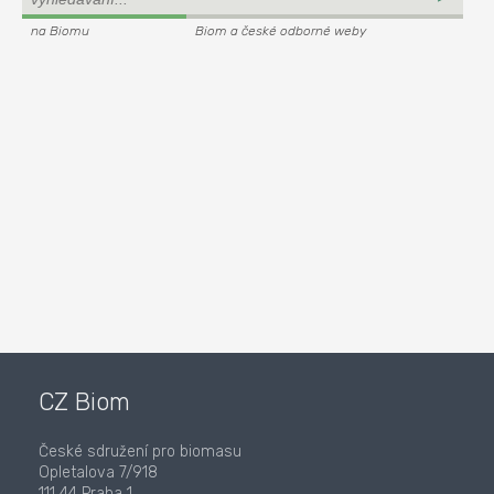
na Biomu
Biom a české odborné weby
CZ Biom
České sdružení pro biomasu
Opletalova 7/918
111 44 Praha 1