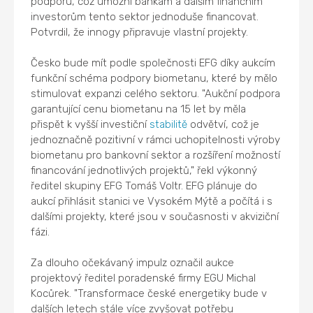
podporu, což umožní bankám a dalším finančním
investorům tento sektor jednoduše financovat.
Potvrdil, že innogy připravuje vlastní projekty.
Česko bude mít podle společnosti EFG díky aukcím
funkční schéma podpory biometanu, které by mělo
stimulovat expanzi celého sektoru. "Aukční podpora
garantující cenu biometanu na 15 let by měla
přispět k vyšší investiční
stabilitě
odvětví, což je
jednoznačně pozitivní v rámci uchopitelnosti výroby
biometanu pro bankovní sektor a rozšíření možností
financování jednotlivých projektů," řekl výkonný
ředitel skupiny EFG Tomáš Voltr. EFG plánuje do
aukcí přihlásit stanici ve Vysokém Mýtě a počítá i s
dalšími projekty, které jsou v současnosti v akviziční
fázi.
Za dlouho očekávaný impulz označil aukce
projektový ředitel poradenské firmy EGU Michal
Kocůrek. "Transformace české energetiky bude v
dalších letech stále více zvyšovat potřebu