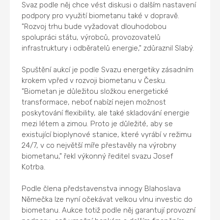
Svaz podle něj chce vést diskusi o dalším nastavení
podpory pro využití biometanu také v dopravě.
"Rozvoj trhu bude vyžadovat dlouhodobou
spolupráci státu, výrobců, provozovatelů
infrastruktury i odběratelů energie," zdůraznil Slabý.
Spuštění aukcí je podle Svazu energetiky zásadním
krokem vpřed v rozvoji biometanu v Česku.
"Biometan je důležitou složkou energetické
transformace, neboť nabízí nejen možnost
poskytování flexibility, ale také skladování energie
mezi létem a zimou. Proto je důležité, aby se
existující bioplynové stanice, které vyrábí v režimu
24/7, v co největší míře přestavěly na výrobny
biometanu," řekl výkonný ředitel svazu Josef
Kotrba.
Podle člena představenstva innogy Blahoslava
Němečka lze nyní očekávat velkou vlnu investic do
biometanu. Aukce totiž podle něj garantují provozní