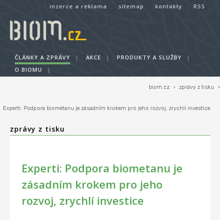
inzerce a reklama
sitemap
kontakty
RSS
ČLÁNKY A ZPRÁVY
|
AKCE
|
PRODUKTY A SLUŽBY
|
O BIOMU
|
biom.cz
›
zprávy z tisku
›
Experti: Podpora biometanu je zásadním krokem pro jeho rozvoj, zrychlí investice
zprávy z tisku
Experti: Podpora biometanu je
zásadním krokem pro jeho
rozvoj, zrychlí investice