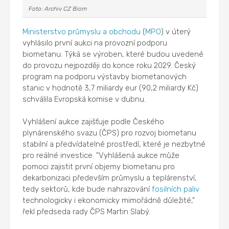
Foto: Archiv CZ Biom
Ministerstvo průmyslu a obchodu
(
MPO
) v úterý
vyhlásilo první aukci na provozní podporu
biometanu. Týká se výroben, které budou uvedené
do provozu nejpozději do konce roku 2029. Český
program na podporu výstavby biometanových
stanic v hodnotě 3,7 miliardy eur (90,2 miliardy Kč)
schválila Evropská komise v dubnu.
Vyhlášení aukce zajišťuje podle Českého
plynárenského svazu (ČPS) pro rozvoj biometanu
stabilní a předvídatelné prostředí, které je nezbytné
pro reálné investice. "Vyhlášená aukce může
pomoci zajistit první objemy biometanu pro
dekarbonizaci především průmyslu a teplárenství,
tedy sektorů, kde bude nahrazování
fosilních paliv
technologicky i ekonomicky mimořádně důležité,"
řekl předseda rady ČPS Martin Slabý.