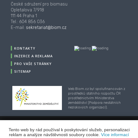
České sdružení pro biomasu
Opletalova 7/918
111 44 Praha 1
Tel.: 604 856 036
E-mail:
sekretariat@biom.cz
KONTAKTY
INZERCE A REKLAMA
PRO VAŠE STRÁNKY
SITEMAP
Web Biom.cz byl spolufinancován z
prostředků státního rozpočtu ČR
prostřednictvím Ministerstva
zemědělství (Podpora nestátních
neziskových organizací).
Tento web by rád používal k poskytování služeb, personalizaci
© 2001-2018, CZ Biom - České sdružení pro biomasu,
reklam a analýze návštěvnosti soubory cookie.
Více informací
Webhosting
/
webdesign
/
publikační systém TOOLKIT
-