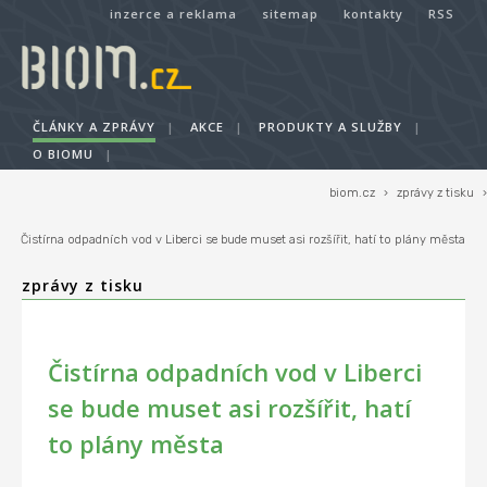
inzerce a reklama
sitemap
kontakty
RSS
ČLÁNKY A ZPRÁVY
|
AKCE
|
PRODUKTY A SLUŽBY
|
O BIOMU
|
biom.cz
›
zprávy z tisku
›
Čistírna odpadních vod v Liberci se bude muset asi rozšířit, hatí to plány města
zprávy z tisku
Čistírna odpadních vod v Liberci
se bude muset asi rozšířit, hatí
to plány města