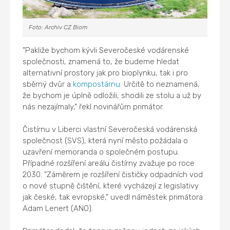
Foto: Archiv CZ Biom
"Pakliže bychom kývli Severočeské vodárenské
společnosti, znamená to, že budeme hledat
alternativní prostory jak pro bioplynku, tak i pro
sběrný dvůr a
kompostárnu
. Určitě to neznamená,
že bychom je úplně odložili, shodili ze stolu a už by
nás nezajímaly," řekl novinářům primátor.
Čistírnu v Liberci vlastní Severočeská vodárenská
společnost (SVS), která nyní město požádala o
uzavření memoranda o společném postupu.
Případné rozšíření areálu čistírny zvažuje po roce
2030. "Záměrem je rozšíření čističky odpadních vod
o nové stupně čištění, které vycházejí z legislativy
jak české, tak evropské," uvedl náměstek primátora
Adam Lenert (ANO).