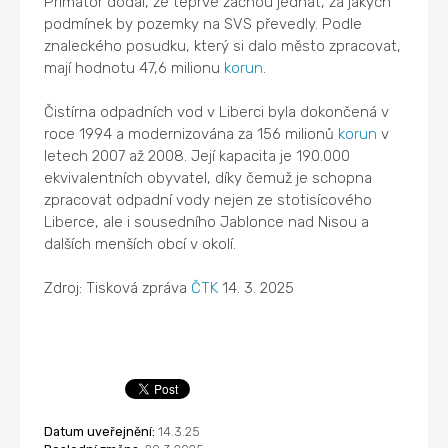
Primátor dodal, že teprve začnou jednat, za jakých
podmínek by pozemky na SVS převedly. Podle
znaleckého posudku, který si dalo město zpracovat,
mají hodnotu 47,6 milionu
korun
.
Čistírna odpadních vod v Liberci byla dokončená v
roce 1994 a modernizována za 156 milionů
korun
v
letech 2007 až 2008. Její kapacita je 190.000
ekvivalentních obyvatel, díky čemuž je schopna
zpracovat odpadní vody nejen ze stotisícového
Liberce, ale i sousedního Jablonce nad Nisou a
dalších menších obcí v okolí.
Zdroj: Tisková zpráva
ČTK
14. 3. 2025
Datum uveřejnění:
14.3.25