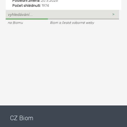
Poslední změna:
20.3.2025
Počet shlédnutí:
1974
na Biomu
Biom a české odborné weby
CZ Biom