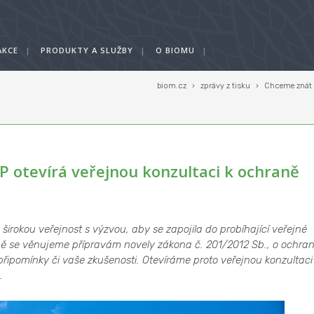
AKCE
|
PRODUKTY A SLUŽBY
|
O BIOMU
|
biom.cz
›
zprávy z tisku
›
Chceme znát v
 otevírá veřejnou konzultaci k ochraně
 širokou veřejnost s výzvou, aby se zapojila do probíhající veřejné
ně se věnujeme přípravám novely zákona č. 201/2012 Sb., o ochra
ipomínky či vaše zkušenosti. Otevíráme proto veřejnou konzultaci
.