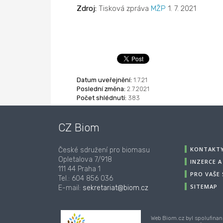
Zdroj:
Tisková zpráva
MŽP
1. 7. 2021
Datum uveřejnění:
1.7.21
Poslední změna:
2.7.2021
Počet shlédnutí:
383
CZ Biom
KONTAKT
České sdružení pro biomasu
Opletalova 7/918
INZERCE 
111 44 Praha 1
PRO VAŠE
Tel.: 604 856 036
SITEMAP
E-mail:
sekretariat@biom.cz
Web Biom.cz byl spolufinan