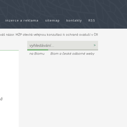
inzerce a reklama
sitemap
kontakty
RSS
áš názor. MŽP otevírá veřejnou konzultaci k ochraně ovzduší v ČR
na Biomu
Biom a české odborné weby
ně