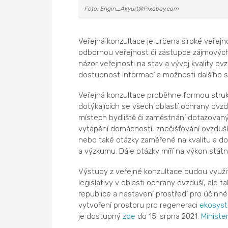
Foto: Engin_Akyurt@Pixabay.com
Veřejná konzultace je určena široké veřejn
odbornou veřejnost či zástupce zájmových s
názor veřejnosti na stav a vývoj kvality ov
dostupnost informací a možnosti dalšího 
Veřejná konzultace proběhne formou struk
dotýkajících se všech oblastí ochrany ovzdu
místech bydliště či zaměstnání dotazovanýc
vytápění domácností, znečišťování ovzduší
nebo také otázky zaměřené na kvalitu a dos
a výzkumu. Dále otázky míří na výkon státní
Výstupy z veřejné konzultace budou využit
legislativy v oblasti ochrany ovzduší, al
republice a nastavení prostředí pro účinné
vytvoření prostoru pro regeneraci
ekosys
je dostupný
zde
do 15. srpna 2021.
Ministe