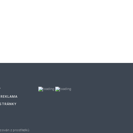
Y
A REKLAMA
 STRÁNKY
cován z prostředků