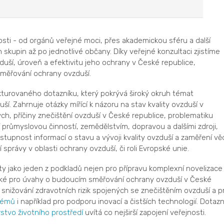
osti - od orgánů veřejné moci, přes akademickou sféru a další
kupin až po jednotlivé občany. Díky veřejné konzultaci zjistíme
zduší, úroveň a efektivitu jeho ochrany v České republice,
směřování ochrany ovzduší.
turovaného dotazníku, který pokrývá široký okruh témat
ší. Zahrnuje otázky mířící k názoru na stav kvality ovzduší v
h, příčiny znečištění ovzduší v České republice, problematiku
 průmyslovou činností, zemědělstvím, dopravou a dalšími zdroji,
tupnost informací o stavu a vývoji kvality ovzduší a zaměření vě
 správy v oblasti ochrany ovzduší, či roli Evropské unie.
y jako jeden z podkladů nejen pro přípravu komplexní novelizace
e také pro úvahy o budoucím směřování ochrany ovzduší v České
 snižování zdravotních rizik spojených se znečištěním ovzduší a p
témů
i například pro podporu inovací a čistších technologií. Dotazn
rstvo životního prostředí
uvítá co nejširší zapojení veřejnosti.