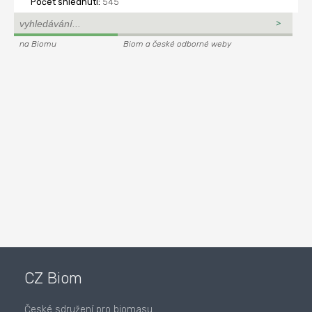
Počet shlédnutí:
545
na Biomu
Biom a české odborné weby
CZ Biom
České sdružení pro biomasu