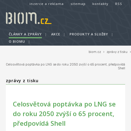
inzerce a reklama
sitemap
kontakty
RSS
ČLÁNKY A ZPRÁVY
|
AKCE
|
PRODUKTY A SLUŽBY
|
O BIOMU
|
biom.cz
›
zprávy z tisku
›
Celosvětová poptávka po LNG se do roku 2050 zvýší o 65 procent, předpovídá
Shell
zprávy z tisku
Celosvětová poptávka po LNG se
do roku 2050 zvýší o 65 procent,
předpovídá Shell