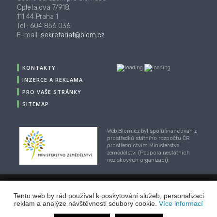
Opletalova 7/918
111 44 Praha 1
Tel.: 604 856 036
E-mail:
sekretariat@biom.cz
KONTAKTY
INZERCE A REKLAMA
PRO VAŠE STRÁNKY
SITEMAP
Web Biom.cz byl spolufinancován z
prostředků státního rozpočtu ČR
prostřednictvím Ministerstva
zemědělství (Podpora nestátních
neziskových organizací).
© 2001-2018, CZ Biom - České sdružení pro biomasu,
Tento web by rád používal k poskytování služeb, personalizaci
Webhosting
/
webdesign
/
publikační systém TOOLKIT
-
reklam a analýze návštěvnosti soubory cookie.
Více informací
ECN studio