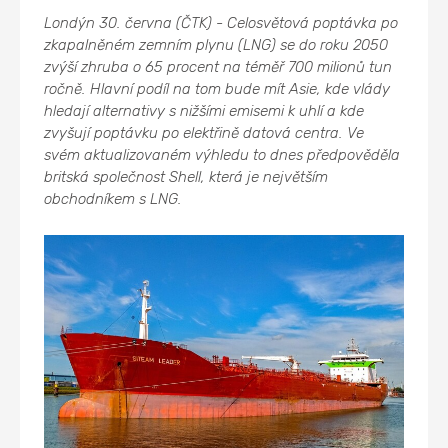
Londýn 30. června (ČTK) - Celosvětová poptávka po
zkapalněném zemním plynu (LNG) se do roku 2050
zvýší zhruba o 65 procent na téměř 700 milionů tun
ročně. Hlavní podíl na tom bude mít Asie, kde vlády
hledají alternativy s nižšími emisemi k uhlí a kde
zvyšují poptávku po elektřině datová centra. Ve
svém aktualizovaném výhledu to dnes předpověděla
britská společnost Shell, která je největším
obchodníkem s LNG.