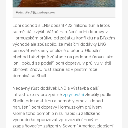
Foto: djedj@pixabay.com
Loni obchod s LNG dosáhl 422 milionů tun a letos
se měl dál zvýšit. Vážné narušení lodní dopravy v
Hormuzském průlivu od začátku konfliktu na Blízkém
východě ale způsobilo, že měsíční dodávky LNG
celosvětově klesly přibližně o pětinu. Globální
obchod tak zřejmě zůstane na podobné úrovni jako
loni, pokud se podaří lodní dopravu v průlivu v létě
obnovit. Znovu růst začne až v příštím roce,
domnívá se Shell.
Nedávný růst dodávek LNG a výstavba další
infrastruktury pro zpětné
zplynování
zlepšily podle
Shellu odolnost trhu a pomohly omezit dopad
narušení lodní dopravy Hormuzským průlivem.
Kromě toho pomohlo nižší nabídku z Blízkého
východu kompenzovat zprovoznění nových
zkapalňovacích zařízení v Severní Americe, zlepšení