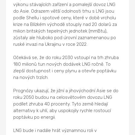
výkonu stávajících zařízení a pomalejší dovoz LNG
do Asie. Odrazem větší odolnosti trhu s LNG jsou
podle Shellu i spotové ceny, které v době vrcholu
krize na Blízkém východě stouply nad 20 dolarů za
milion britských tepelných jednotek (mmBtu),
zůstaly ale hluboko pod úrovní zaznamenanou po
ruské invazi na Ukrajinu v roce 2022.
Očekává se, že do roku 2030 vstoupí na trh zhruba
180 milionů tun nových dodávek LNG ročně. To
zlepší dostupnost i ceny plynu a otevře poptávku
na nových trzích.
Prognózy ukazují, že jižní a jihovýchodní Asie se do
roku 2050 budou na celosvětovém dovozu LNG
podílet zhruba 40 procenty. Tyto země hledají
alternativy k uhlí, aby uspokojily rychle rostoucí
poptávku po energii.
LNG bude i nadále hrát významnou roli v