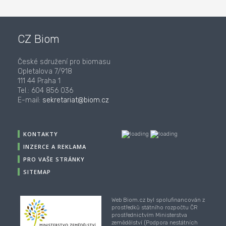
CZ Biom
České sdružení pro biomasu
Opletalova 7/918
111 44 Praha 1
Tel.: 604 856 036
E-mail:
sekretariat@biom.cz
KONTAKTY
INZERCE A REKLAMA
PRO VAŠE STRÁNKY
SITEMAP
Web Biom.cz byl spolufinancován z
prostředků státního rozpočtu ČR
prostřednictvím Ministerstva
zemědělství (Podpora nestátních