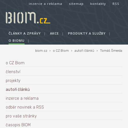
inzerce a reklama
sitemap
kontakty
RSS
ČLÁNKY A ZPRÁVY
|
AKCE
|
PRODUKTY A SLUŽBY
|
O BIOMU
|
biom.cz
›
o CZ Biom
›
autoři článků
›
Tomáš Šmerda
o CZ Biom
členství
projekty
autoři článků
inzerce a reklama
odběr novinek a RSS
pro vaše stránky
časopis BIOM