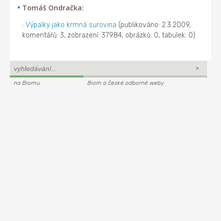
Tomáš Ondračka:
:
Výpalky jako krmná surovina
(publikováno: 2.3.2009,
komentářů: 3, zobrazení: 37984, obrázků: 0, tabulek: 0)
na Biomu
Biom a české odborné weby