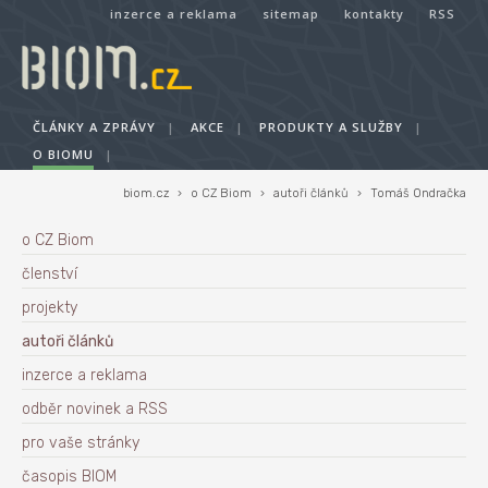
inzerce a reklama
sitemap
kontakty
RSS
ČLÁNKY A ZPRÁVY
|
AKCE
|
PRODUKTY A SLUŽBY
|
O BIOMU
|
biom.cz
›
o CZ Biom
›
autoři článků
›
Tomáš Ondračka
o CZ Biom
členství
projekty
autoři článků
inzerce a reklama
odběr novinek a RSS
pro vaše stránky
časopis BIOM