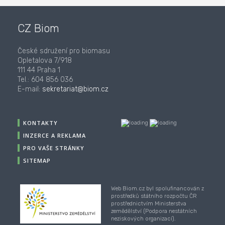
CZ Biom
České sdružení pro biomasu
Opletalova 7/918
111 44 Praha 1
Tel.: 604 856 036
E-mail:
sekretariat@biom.cz
KONTAKTY
INZERCE A REKLAMA
PRO VAŠE STRÁNKY
SITEMAP
Web Biom.cz byl spolufinancován z
prostředků státního rozpočtu ČR
prostřednictvím Ministerstva
zemědělství (Podpora nestátních
neziskových organizací).