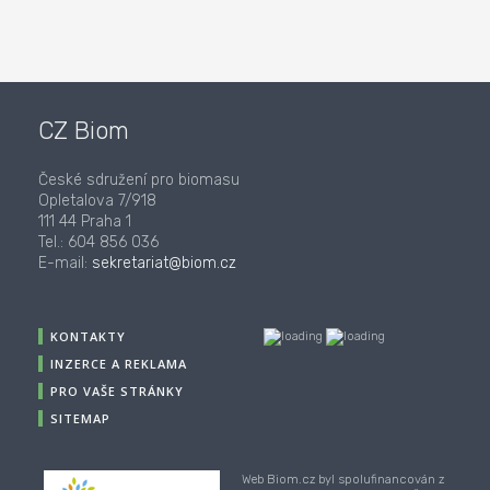
CZ Biom
České sdružení pro biomasu
Opletalova 7/918
111 44 Praha 1
Tel.: 604 856 036
E-mail:
sekretariat@biom.cz
KONTAKTY
INZERCE A REKLAMA
PRO VAŠE STRÁNKY
SITEMAP
Web Biom.cz byl spolufinancován z