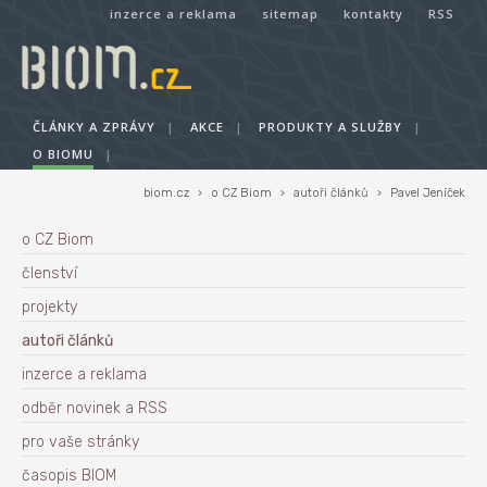
inzerce a reklama
sitemap
kontakty
RSS
ČLÁNKY A ZPRÁVY
|
AKCE
|
PRODUKTY A SLUŽBY
|
O BIOMU
|
biom.cz
›
o CZ Biom
›
autoři článků
›
Pavel Jeníček
o CZ Biom
členství
projekty
autoři článků
inzerce a reklama
odběr novinek a RSS
pro vaše stránky
časopis BIOM