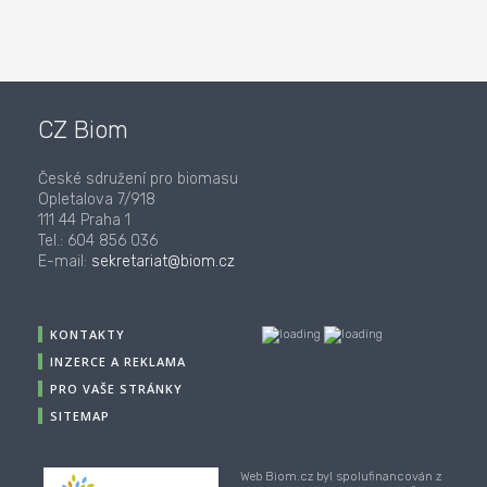
CZ Biom
České sdružení pro biomasu
Opletalova 7/918
111 44 Praha 1
Tel.: 604 856 036
E-mail:
sekretariat@biom.cz
KONTAKTY
INZERCE A REKLAMA
PRO VAŠE STRÁNKY
SITEMAP
Web Biom.cz byl spolufinancován z