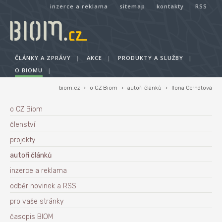
inzerce a reklama
sitemap
kontakty
RSS
ČLÁNKY A ZPRÁVY
|
AKCE
|
PRODUKTY A SLUŽBY
|
O BIOMU
|
biom.cz
›
o CZ Biom
›
autoři článků
›
Ilona Gerndtová
o CZ Biom
členství
projekty
autoři článků
inzerce a reklama
odběr novinek a RSS
pro vaše stránky
časopis BIOM