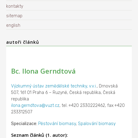
kontakty
sitemap
english
autoři článků
Bc. Ilona Gerndtová
Výzkumný ústav zemědělské techniky, v.v.i.
, Drnovská
507, 161 01 Praha 6 – Ruzyně, Česká republika, Česká
republika
ilona.gerndtova@vuzt.cz
, tel.:+420 2330222462, fax:+420
233312507
Specializace:
Pěstování biomasy
,
Spalování biomasy
Seznam článků (1. autor):