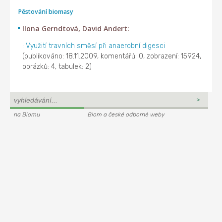
Pěstování biomasy
Ilona Gerndtová, David Andert:
:
Využití travních směsí při anaerobní digesci
(publikováno: 18.11.2009, komentářů: 0, zobrazení: 15924,
obrázků: 4, tabulek: 2)
na Biomu
Biom a české odborné weby